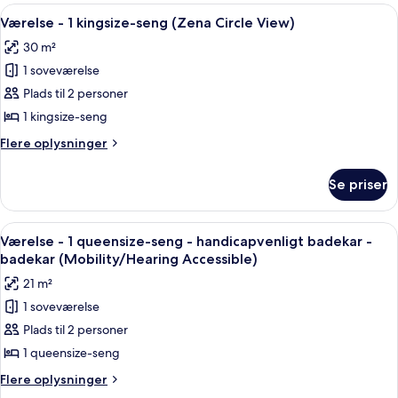
1
Indlæs
Et moderne hotelværelse med seng, se
10
kingsize-
Værelse - 1 kingsize-seng (Zena Circle View)
alle
seng
30 m²
-
billeder
byudsigt
1 soveværelse
af
(Zena)
Værelse
Plads til 2 personer
-
1 kingsize-seng
1
Flere
Flere oplysninger
kingsize-
oplysninger
seng
om
Se priser
Værelse
(Zena
-
Circle
1
Indlæs
Et moderne hotelværelse med en seng, 
View)
6
kingsize-
Værelse - 1 queensize-seng - handicapvenligt badekar -
alle
seng
badekar (Mobility/Hearing Accessible)
(Zena
billeder
21 m²
Circle
af
View)
1 soveværelse
Værelse
Plads til 2 personer
-
1
1 queensize-seng
queensize-
Flere
Flere oplysninger
seng
oplysninger