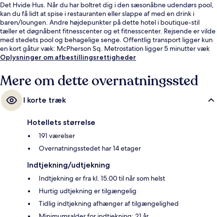
Det Hvide Hus. Når du har boltret dig i den sæsonåbne udendørs pool,
kan du få lidt at spise i restauranten eller slappe af med en drink i
baren/loungen. Andre højdepunkter på dette hotel i boutique-stil
tæller et døgnåbent fitnesscenter og et fitnesscenter. Rejsende er vilde
med stedets pool og behagelige senge. Offentlig transport ligger kun
en kort gåtur væk: McPherson Sq. Metrostation ligger 5 minutter væk
og Farragut North Metrostation ligger 10 minutter derfra.
Oplysninger om afbestillingsrettigheder
Mere om dette overnatningssted
I korte træk
Hotellets størrelse
191 værelser
Overnatningsstedet har 14 etager
Indtjekning/udtjekning
Indtjekning er fra kl. 15.00 til når som helst
Hurtig udtjekning er tilgængelig
Tidlig indtjekning afhænger af tilgængelighed
Minimumsalder for indtjekning: 21 år