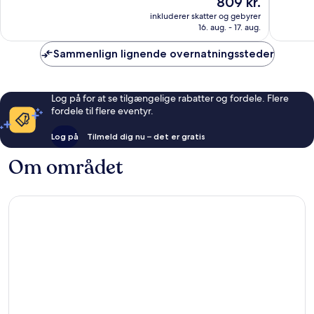
809 kr.
Fantastisk,
Fantasti
er
inkluderer skatter og gebyrer
5.398
3.574
809 kr.
16. aug. - 17. aug.
anmeldelser
anmelde
Sammenlign lignende overnatningssteder
Log på for at se tilgængelige rabatter og fordele. Flere
fordele til flere eventyr.
Log på
Tilmeld dig nu – det er gratis
Om området