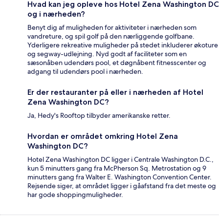
Hvad kan jeg opleve hos Hotel Zena Washington DC
og i nærheden?
Benyt dig af muligheden for aktiviteter i nærheden som
vandreture, og spil golf på den nærliggende golfbane.
Yderligere rekreative muligheder på stedet inkluderer økoture
og segway-udlejning. Nyd godt af faciliteter som en
sæsonåben udendørs pool, et døgnåbent fitnesscenter og
adgang til udendørs pool i nærheden.
Er der restauranter på eller i nærheden af Hotel
Zena Washington DC?
Ja, Hedy's Rooftop tilbyder amerikanske retter.
Hvordan er området omkring Hotel Zena
Washington DC?
Hotel Zena Washington DC ligger i Centrale Washington D.C.,
kun 5 minutters gang fra McPherson Sq. Metrostation og 9
minutters gang fra Walter E. Washington Convention Center.
Rejsende siger, at området ligger i gåafstand fra det meste og
har gode shoppingmuligheder.