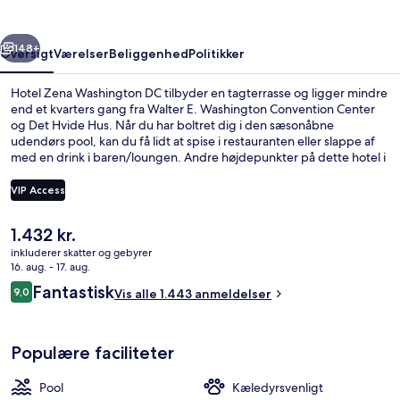
rige
Næste
148+
Oversigt
Værelser
Beliggenhed
Politikker
Hotel Zena Washington DC tilbyder en tagterrasse og ligger mindre
end et kvarters gang fra Walter E. Washington Convention Center
og Det Hvide Hus. Når du har boltret dig i den sæsonåbne
udendørs pool, kan du få lidt at spise i restauranten eller slappe af
med en drink i baren/loungen. Andre højdepunkter på dette hotel i
boutique-stil tæller et døgnåbent fitnesscenter og et fitnesscenter.
Rejsende er vilde med stedets pool og behagelige senge. Offentlig
VIP Access
transport ligger kun en kort gåtur væk: McPherson Sq. Metrostation
ligger 5 minutter væk og Farragut North Metrostation ligger 10
Den
1.432 kr.
minutter derfra.
Tagterrasse
nuværende
inkluderer skatter og gebyrer
pris
16. aug. - 17. aug.
er
Anmeldelser
Fantastisk
9,0
Vis alle 1.443 anmeldelser
1.432 kr.
9,0 ud af 10.
Populære faciliteter
Pool
Kæledyrsvenligt