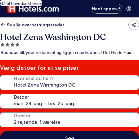
Gå til hovedsektionen
Hent appen
Se alle overnatningssteder
Hotel Zena Washington DC
4.0-
stjernet
Boutique tilbyder restaurant og ligger i nærheden af Det Hvide Hus
overnatningssted
Vælg datoer for at se priser
Hvor skal du hen?
Datoer
Gæster
Søg