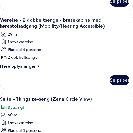
Se priser
Værelse
(Zena)
-
2
Indlæs
Et hotelværelse med to senge, et skriv
8
dobbeltsenge
Værelse - 2 dobbeltsenge - brusekabine med
alle
-
kørestolsadgang (Mobility/Hearing Accessible)
byudsigt
billeder
29 m²
(Zena)
af
1 soveværelse
Værelse
Plads til 4 personer
-
2
2 dobbeltsenge
dobbeltsenge
Flere
Flere oplysninger
-
oplysninger
om
brusekabine
Se priser
Værelse
med
-
kørestolsadgang
2
Indlæs
Et moderne hotelværelse med en seng, 
11
(Mobility/Hearing
dobbeltsenge
Suite - 1 kingsize-seng (Zena Circle View)
alle
-
Accessible)
Byudsigt
brusekabine
billeder
med
60 m²
af
kørestolsadgang
Suite
1 soveværelse
(Mobility/Hearing
-
Accessible)
Plads til 4 personer