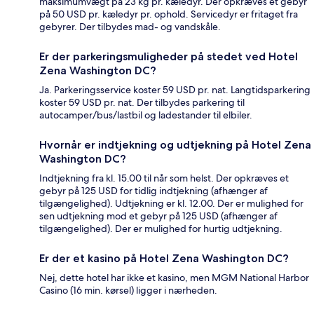
maksimumvægt på 23 kg pr. kæledyr. Der opkræves et gebyr
på 50 USD pr. kæledyr pr. ophold. Servicedyr er fritaget fra
gebyrer. Der tilbydes mad- og vandskåle.
Er der parkeringsmuligheder på stedet ved Hotel
Zena Washington DC?
Ja. Parkeringsservice koster 59 USD pr. nat. Langtidsparkering
koster 59 USD pr. nat. Der tilbydes parkering til
autocamper/bus/lastbil og ladestander til elbiler.
Hvornår er indtjekning og udtjekning på Hotel Zena
Washington DC?
Indtjekning fra kl. 15.00 til når som helst. Der opkræves et
gebyr på 125 USD for tidlig indtjekning (afhænger af
tilgængelighed). Udtjekning er kl. 12.00. Der er mulighed for
sen udtjekning mod et gebyr på 125 USD (afhænger af
tilgængelighed). Der er mulighed for hurtig udtjekning.
Er der et kasino på Hotel Zena Washington DC?
Nej, dette hotel har ikke et kasino, men MGM National Harbor
Casino (16 min. kørsel) ligger i nærheden.