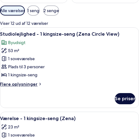
Tilgængelige
Alle værelser
1 seng
2 senge
filtre
for
Viser 12 ud af 12 værelser
værelser
Indlæs
Et moderne hotelværelse med en stor se
14
Studiolejlighed - 1 kingsize-seng (Zena Circle View)
alle
Byudsigt
billeder
53 m²
af
Studiolejlighed
1 soveværelse
-
Plads til 3 personer
1
1 kingsize-seng
kingsize-
Flere
Flere oplysninger
seng
oplysninger
(Zena
om
Se priser
Studiolejlighed
Circle
-
View)
1
Indlæs
Et moderne hotelværelse med seng, se
7
kingsize-
Værelse - 1 kingsize-seng (Zena)
alle
seng
23 m²
(Zena
billeder
Circle
1 soveværelse
af