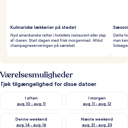
Kulinariske lækkerier på stedet
Sæson
Nyd amerikanske retter i hotellets restaurant eller slap
Dette h
af i baren. Start dagen med frisk morgenmad. Afslut
man kan
champagneserveringen på værelset.
Solsøgen
Værelsesmuligheder
Tjek tilgængelighed for disse datoer
Tjek tilgængelighed for i aften aug. 10 - aug. 11
Tjek tilgængelighed for i morg
I aften
I morgen
aug. 10 - aug. 11
aug. 11 - aug. 12
Tjek tilgængelighed for denne weekend aug. 14 - aug. 16
Tjek tilgængelighed for næste
Denne weekend
Næste weekend
aug. 14 - aug. 16
aug. 21 - aug. 23