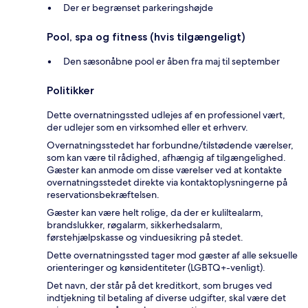
Der er begrænset parkeringshøjde
Pool, spa og fitness (hvis tilgængeligt)
Den sæsonåbne pool er åben fra maj til september
Politikker
Dette overnatningssted udlejes af en professionel vært,
der udlejer som en virksomhed eller et erhverv.
Overnatningsstedet har forbundne/tilstødende værelser,
som kan være til rådighed, afhængig af tilgængelighed.
Gæster kan anmode om disse værelser ved at kontakte
overnatningsstedet direkte via kontaktoplysningerne på
reservationsbekræftelsen.
Gæster kan være helt rolige, da der er kuliltealarm,
brandslukker, røgalarm, sikkerhedsalarm,
førstehjælpskasse og vinduesikring på stedet.
Dette overnatningssted tager mod gæster af alle seksuelle
orienteringer og kønsidentiteter (LGBTQ+-venligt).
Det navn, der står på det kreditkort, som bruges ved
indtjekning til betaling af diverse udgifter, skal være det