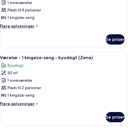
1 soveværelse
af
Suite
Plads til 4 personer
-
1 kingsize-seng
1
Flere
Flere oplysninger
kingsize-
oplysninger
seng
om
Se priser
Suite
(Zena)
-
1
Indlæs
Et moderne hotelværelse med seng, se
7
kingsize-
Værelse - 1 kingsize-seng - byudsigt (Zena)
alle
seng
Byudsigt
(Zena)
billeder
30 m²
af
Værelse
1 soveværelse
-
Plads til 2 personer
1
1 kingsize-seng
kingsize-
Flere
Flere oplysninger
seng
oplysninger
-
om
Se priser
Værelse
byudsigt
-
(Zena)