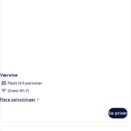
Værelse
Plads til 6 personer
Gratis Wi-Fi
Flere
Flere oplysninger
oplysninger
om
Se priser
Værelse