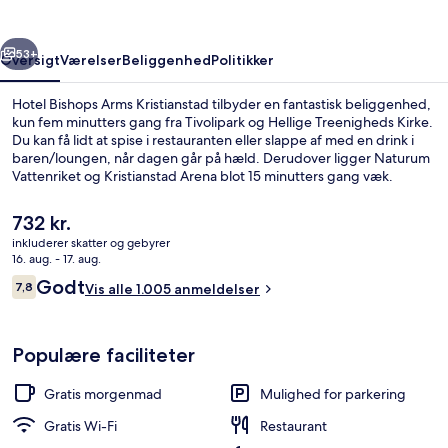
rige
Næste
53+
Oversigt
Værelser
Beliggenhed
Politikker
Hotel Bishops Arms Kristianstad tilbyder en fantastisk beliggenhed,
kun fem minutters gang fra Tivolipark og Hellige Treenigheds Kirke.
Du kan få lidt at spise i restauranten eller slappe af med en drink i
baren/loungen, når dagen går på hæld. Derudover ligger Naturum
Vattenriket og Kristianstad Arena blot 15 minutters gang væk.
Den
732 kr.
nuværende
inkluderer skatter og gebyrer
pris
16. aug. - 17. aug.
Der serveres aftensmad
er
Anmeldelser
Godt
7,8
Vis alle 1.005 anmeldelser
732 kr.
7,8 ud af 10.
Populære faciliteter
Gratis morgenmad
Mulighed for parkering
Gratis Wi-Fi
Restaurant