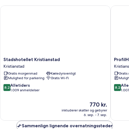
Stadshotellet Kristianstad
ProfilHo
Stadshotellet
ProfilHo
Stadshotellet Kristianstad
Profil
Kristianstad
Grand
Kristianstad
Kristian
Kristianstad
Kristian
Gratis morgenmad
Kæledyrsvenligt
Grati
Kristian
Mulighed for parkering
Gratis Wi-Fi
Muligh
8.2
8.2
Alletiders
Alle
8,2
8,2
ud
ud
1.009 anmeldelser
1.00
af
af
10,
10,
Prisen
770 kr.
Alletiders,
Alletider
er
inkluderer skatter og gebyrer
1.009
1.007
770 kr.
6. sep. - 7. sep.
anmeldelser
anmelde
Sammenlign lignende overnatningssteder