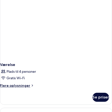
1
kingsize-
seng
Værelse
Plads til 4 personer
Gratis Wi-Fi
Flere
Flere oplysninger
oplysninger
om
Se priser
Værelse