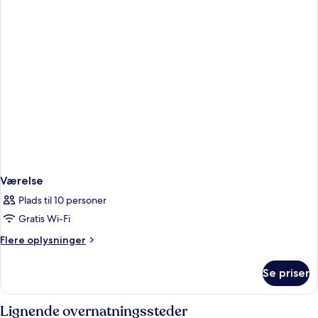
Værelse
Plads til 10 personer
Gratis Wi-Fi
Flere
Flere oplysninger
oplysninger
om
Se priser
Værelse
Lignende overnatningssteder