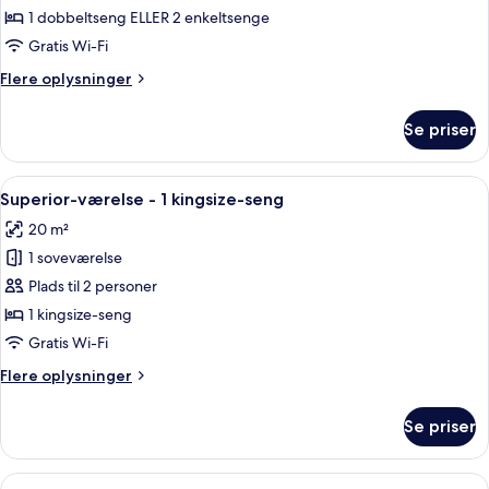
dobbeltværelse
1 dobbeltseng ELLER 2 enkeltsenge
Gratis Wi-Fi
Flere
Flere oplysninger
oplysninger
om
Se priser
Standard-
dobbeltværelse
Indlæs
Et hotelværelse med seng, stol, lille b
8
Superior-værelse - 1 kingsize-seng
alle
20 m²
billeder
1 soveværelse
af
Superior-
Plads til 2 personer
værelse
1 kingsize-seng
-
Gratis Wi-Fi
1
Flere
Flere oplysninger
kingsize-
oplysninger
seng
om
Se priser
Superior-
værelse
-