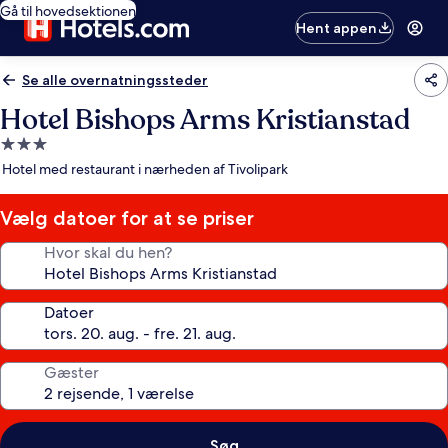
Gå til hovedsektionen
Hent appen
Se alle overnatningssteder
Hotel Bishops Arms Kristianstad
3.0-
stjernet
Hotel med restaurant i nærheden af Tivolipark
overnatningssted
Vælg datoer for at se priser
Hvor skal du hen?
Datoer
Gæster
Søg