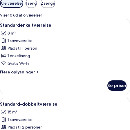
Tilgængelige
Alle værelser
1 seng
2 senge
filtre
for
Viser 6 ud af 6 værelser
værelser
Indlæs
En enkeltseng med trægavl, et natbord
7
Standardenkeltværelse
alle
8 m²
billeder
1 soveværelse
af
Standardenkeltværelse
Plads til 1 person
1 enkeltseng
Gratis Wi-Fi
Flere
Flere oplysninger
oplysninger
om
Se priser
Standardenkeltværelse
Indlæs
Et hotelværelse med en seng, et natbo
10
Standard-dobbeltværelse
alle
15 m²
billeder
1 soveværelse
af
Standard-
Plads til 2 personer