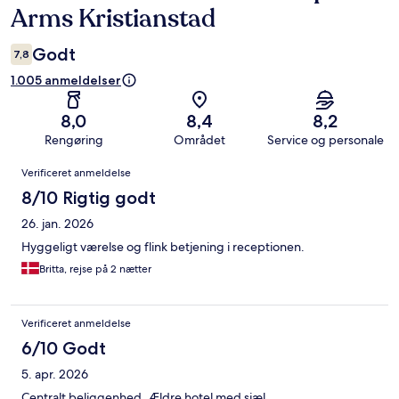
Arms Kristianstad
Godt
7,8
1.005 anmeldelser
8,0
8,4
8,2
Rengøring
Området
Service og personale
Anmeldelser
Verificeret anmeldelse
8/10 Rigtig godt
26. jan. 2026
Hyggeligt værelse og flink betjening i receptionen.
Britta, rejse på 2 nætter
Verificeret anmeldelse
6/10 Godt
5. apr. 2026
Centralt beliggenhed. Ældre hotel med sjæl