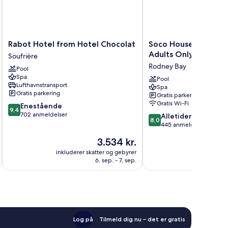
Rabot
Soco
Rabot Hotel from Hotel Chocolat
Soco House New Bou
Hotel
House
Adults Only
Soufrière
from
New
Rodney Bay
Pool
Hotel
Boutique
Spa
Chocolat
-
Pool
Lufthavnstransport
Spa
Soufrière
Adults
Gratis parkering
Gratis parkering
Only
Gratis Wi-Fi
9.4
Enestående
Rodney
9,4
ud
702 anmeldelser
8.0
Bay
Alletiders
8,0
af
ud
445 anmeldelser
10,
af
Prisen
3.534 kr.
Enestående,
10,
er
702
Alletiders,
inkluderer skatter og gebyrer
inkluderer 
3.534 kr.
anmeldelser
6. sep. - 7. sep.
445
anmeldelser
Log på
Tilmeld dig nu – det er gratis