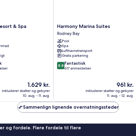
Harmony
esort & Spa
Harmony Marina Suites
Marina
Rodney Bay
Suites
Pool
Rodney
enmad
Spa
Bay
Lufthavnstransport
igt
Gratis parkering
8.8
k
Fantastisk
8,8
ud
elser
617 anmeldelser
af
10,
Prisen
Prisen
1.629 kr.
961 kr.
Fantastisk,
er
er
617
inkluderer skatter og gebyrer
inkluderer skatter og gebyrer
1.629 kr.
961 kr.
anmeldelser
10. aug. - 11. aug.
11. aug. - 12. aug.
Sammenlign lignende overnatningssteder
r og fordele. Flere fordele til flere