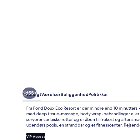
55+
Oversigt
Værelser
Beliggenhed
Politikker
Fra Fond Doux Eco Resort er der mindre end 10 minutters kø
med deep tissue-massage, body wrap-behandlinger eller a
serverer caribiske retter og er åben til frokost og aftensm
udendørs pools, en strandbar og et fitnesscenter. Rejsen
VIP Access