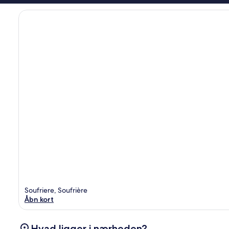
Soufriere, Soufrière
Åbn kort
Hvad ligger i nærheden?