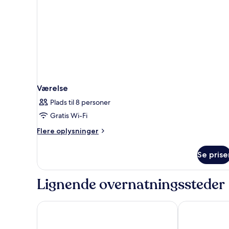
pool
Værelse
Plads til 8 personer
Gratis Wi-Fi
Flere
Flere oplysninger
oplysninger
om
Se prise
Værelse
Lignende overnatningssteder
Coco Palm
Green Fig Res