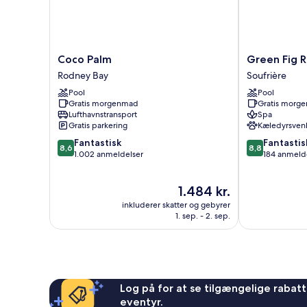
Coco
Green
Coco Palm
Green Fig R
Palm
Fig
Rodney Bay
Soufrière
Rodney
Resort
Pool
Pool
Bay
&
Gratis morgenmad
Gratis morg
Spa
Lufthavnstransport
Spa
Soufrière
Gratis parkering
Kæledyrsvenl
8.6
8.8
Fantastisk
Fantastis
8,6
8,8
ud
ud
1.002 anmeldelser
184 anmeld
af
af
10,
10,
Prisen
1.484 kr.
Fantastisk,
Fantastisk,
er
1.002
184
inkluderer skatter og gebyrer
1.484 kr.
anmeldelser
anmeldelser
1. sep. - 2. sep.
Log på for at se tilgængelige rabatte
eventyr.