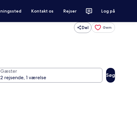
tningssted
Kontakt os
Rejser
Log på
Del
Gem
Gæster
Søg