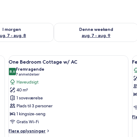
lighed for i morgen aug. 7 - aug. 8
Tjek tilgængelighed for denne weeken
I morgen
Denne weekend
ug. 7 - aug. 8
aug. 7 - aug. 9
ræsenggavl, to sengeborde med lamper, en træbænk og en grøn pude.
Indlæs
Et soveværelse med en træseng, et skr
I
7
One Bedroom Cottage w/ AC
Fe
alle
al
Fremragende
billeder
8,6
b
8,6 ud af 10
(7
7 anmeldelser
af
a
anmeldelser)
Haveudsigt
One
F
40 m²
Bedroom
-
1 soveværelse
Cottage
2
Plads til 3 personer
w/
s
1 kingsize-seng
AC
Fl
Fl
Gratis Wi-Fi
op
o
Flere
Flere oplysninger
Fe
oplysninger