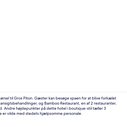
Feriehus - 1
rsel til Gros Piton. Gæster kan besøge spaen for at blive forkælet
nsigtsbehandlinger, og Bamboo Restaurant, en af 2 restauranter,
ad. Andre højdepunkter på dette hotel i boutique-stil tæller 3
Feriehus - 1
de er vilde med stedets hjælpsomme personale.