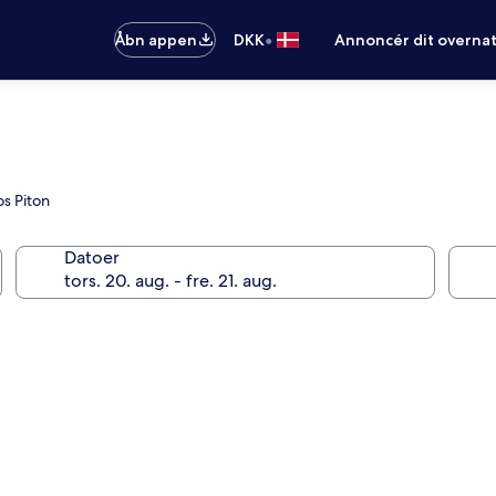
•
Åbn appen
DKK
Annoncér dit overna
os Piton
Datoer