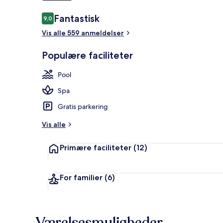
Anmeldelser
Fantastisk
9,0
9,0 ud af 10.
3 udendørs po
Vis alle 559 anmeldelser
Populære faciliteter
Pool
Spa
Gratis parkering
Vis alle
Primære faciliteter
(12)
For familier
(6)
Værelsesmuligheder