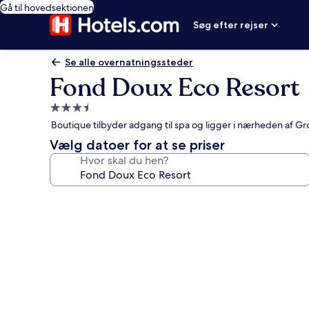
Gå til hovedsektionen
Søg efter rejser
Se alle overnatningssteder
Fond Doux Eco Resort
3.5-
stjernet
Boutique tilbyder adgang til spa og ligger i nærheden af Gr
overnatningssted
Vælg datoer for at se priser
Hvor skal du hen?
Billedgalleri
for
Fond
Doux
Eco
Resort