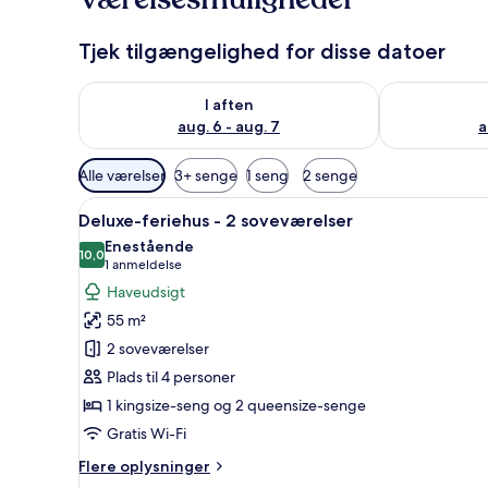
Tjek tilgængelighed for disse datoer
Tjek tilgængelighed for i aften aug. 6 - aug. 7
Tjek tilgænge
I aften
aug. 6 - aug. 7
a
Tilgængelige
Alle værelser
3+ senge
1 seng
2 senge
filtre
Indlæs
En seng med himmelseng, en t
for
9
Deluxe-feriehus - 2 soveværelser
alle
værelser
Enestående
billeder
10,0
10,0 ud af 10
(1
1 anmeldelse
af
anmeldelse)
Haveudsigt
Deluxe-
55 m²
feriehus
2 soveværelser
-
Plads til 4 personer
2
1 kingsize-seng og 2 queensize-senge
soveværelser
Gratis Wi-Fi
Flere
Flere oplysninger
oplysninger