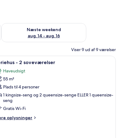
d aug. 7 - aug. 9
Tjek tilgængelighed for næste weekend aug. 14 - aug. 16
Næste weekend
aug. 14 - aug. 16
Viser 9 ud af 9 værelser
ivebord og en stol. Der er et vindue med skodder og en dør med glasrude.
ndlæs
Et hotelværelse med to senge, en trækommode
8
riehus - 2 soveværelser
le
Haveudsigt
illeder
55 m²
f
eriehus
Plads til 4 personer
1 kingsize-seng og 2 queensize-senge ELLER 1 queensize-
seng
oveværelser
Gratis Wi-Fi
ere
ere oplysninger
lysninger
m
riehus