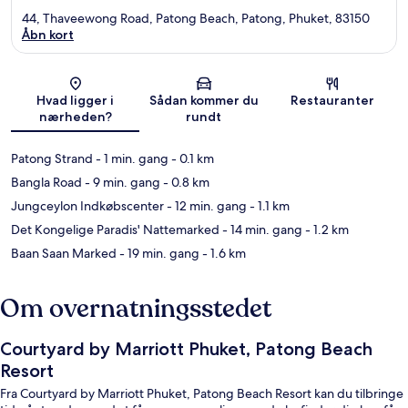
44, Thaveewong Road, Patong Beach, Patong, Phuket, 83150
Åbn kort
Kort
Hvad ligger i
Sådan kommer du
Restauranter
nærheden?
rundt
Patong Strand
- 1 min. gang
- 0.1 km
Bangla Road
- 9 min. gang
- 0.8 km
Jungceylon Indkøbscenter
- 12 min. gang
- 1.1 km
Det Kongelige Paradis' Nattemarked
- 14 min. gang
- 1.2 km
Baan Saan Marked
- 19 min. gang
- 1.6 km
Om overnatningsstedet
Courtyard by Marriott Phuket, Patong Beach
Resort
Fra Courtyard by Marriott Phuket, Patong Beach Resort kan du tilbringe