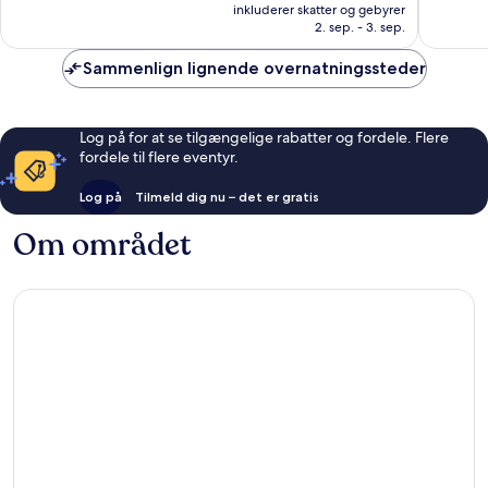
er
1.003
Fremragende,
inkluderer skatter og gebyrer
789 kr.
anmelde
2. sep. - 3. sep.
1.000
anmeldelser
Sammenlign lignende overnatningssteder
Log på for at se tilgængelige rabatter og fordele. Flere
fordele til flere eventyr.
Log på
Tilmeld dig nu – det er gratis
Om området