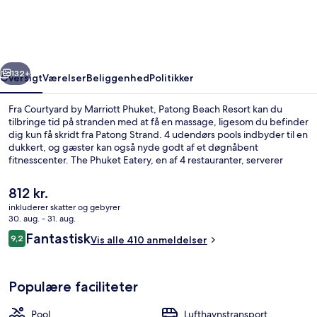
Phuket,
Patong
Beach
rige
Næste
Resort
132+
Oversigt
Værelser
Beliggenhed
Politikker
Fra Courtyard by Marriott Phuket, Patong Beach Resort kan du
tilbringe tid på stranden med at få en massage, ligesom du befinder
dig kun få skridt fra Patong Strand. 4 udendørs pools indbyder til en
dukkert, og gæster kan også nyde godt af et døgnåbent
fitnesscenter. The Phuket Eatery, en af 4 restauranter, serverer
internationale retter og er åben til morgenmad, frokost og
aftensmad. Andre højdepunkter tæller 2 poolbarer, en gratis
Den
812 kr.
børneklub og en børnepool.
nuværende
inkluderer skatter og gebyrer
pris
30. aug. - 31. aug.
Udsigt fra overnatningsstedet
er
Anmeldelser
Fantastisk
9,2
Vis alle 410 anmeldelser
812 kr.
9,2 ud af 10.
Populære faciliteter
Pool
Lufthavnstransport