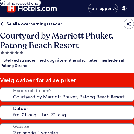
Gå til hovedsektionen
Hent appen
Se alle overnatningssteder
Courtyard by Marriott Phuket,
Patong Beach Resort
5.0-
stjernet
Hotel ved stranden med døgnåbne fitnessfaciliteter i nærheden af
overnatningssted
Patong Strand
Vælg datoer for at se priser
Hvor skal du hen?
Datoer
Gæster