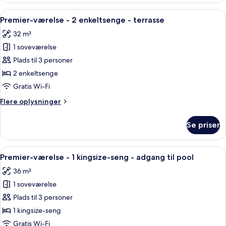
terrasse
-
Indlæs
Et hotelværelse med to senge, et fjern
6
1
Premier-værelse - 2 enkeltsenge - terrasse
alle
kingsize-
32 m²
seng
billeder
-
1 soveværelse
af
terrasse
Premier-
Plads til 3 personer
værelse
2 enkeltsenge
-
Gratis Wi-Fi
2
Flere
Flere oplysninger
enkeltsenge
oplysninger
-
om
Se priser
Premier-
terrasse
værelse
-
Indlæs
Et moderne hotelværelse med en stor se
7
2
Premier-værelse - 1 kingsize-seng - adgang til pool
alle
enkeltsenge
36 m²
-
billeder
terrasse
1 soveværelse
af
Premier-
Plads til 3 personer
værelse
1 kingsize-seng
-
Gratis Wi-Fi