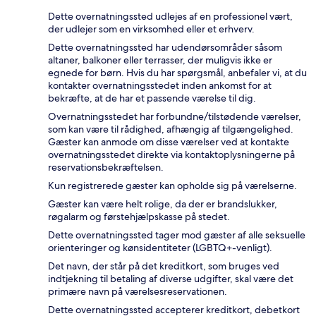
Dette overnatningssted udlejes af en professionel vært,
der udlejer som en virksomhed eller et erhverv.
Dette overnatningssted har udendørsområder såsom
altaner, balkoner eller terrasser, der muligvis ikke er
egnede for børn. Hvis du har spørgsmål, anbefaler vi, at du
kontakter overnatningsstedet inden ankomst for at
bekræfte, at de har et passende værelse til dig.
Overnatningsstedet har forbundne/tilstødende værelser,
som kan være til rådighed, afhængig af tilgængelighed.
Gæster kan anmode om disse værelser ved at kontakte
overnatningsstedet direkte via kontaktoplysningerne på
reservationsbekræftelsen.
Kun registrerede gæster kan opholde sig på værelserne.
Gæster kan være helt rolige, da der er brandslukker,
røgalarm og førstehjælpskasse på stedet.
Dette overnatningssted tager mod gæster af alle seksuelle
orienteringer og kønsidentiteter (LGBTQ+-venligt).
Det navn, der står på det kreditkort, som bruges ved
indtjekning til betaling af diverse udgifter, skal være det
primære navn på værelsesreservationen.
Dette overnatningssted accepterer kreditkort, debetkort