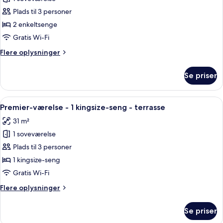
af
Premier-
Plads til 3 personer
værelse
2 enkeltsenge
-
Gratis Wi-Fi
2
Flere
Flere oplysninger
enkeltsenge
oplysninger
om
Se priser
Premier-
værelse
-
Indlæs
Et hotelværelse med seng, skrivebord,
7
2
Premier-værelse - 1 kingsize-seng - terrasse
alle
enkeltsenge
31 m²
billeder
1 soveværelse
af
Premier-
Plads til 3 personer
værelse
1 kingsize-seng
-
Gratis Wi-Fi
1
Flere
Flere oplysninger
kingsize-
oplysninger
seng
om
Se priser
Premier-
-
værelse