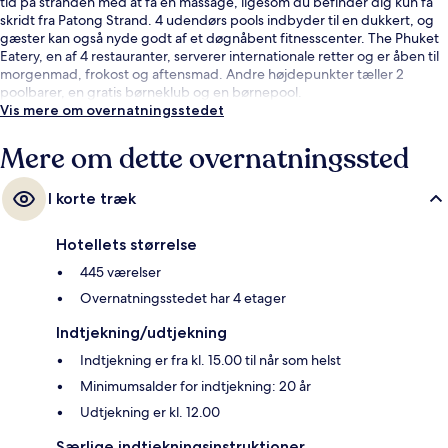
tid på stranden med at få en massage, ligesom du befinder dig kun få
skridt fra Patong Strand. 4 udendørs pools indbyder til en dukkert, og
gæster kan også nyde godt af et døgnåbent fitnesscenter. The Phuket
Eatery, en af 4 restauranter, serverer internationale retter og er åben til
morgenmad, frokost og aftensmad. Andre højdepunkter tæller 2
poolbarer, en gratis børneklub og en børnepool.
Vis mere om overnatningsstedet
Mere om dette overnatningssted
I korte træk
Hotellets størrelse
445 værelser
Overnatningsstedet har 4 etager
Indtjekning/udtjekning
Indtjekning er fra kl. 15.00 til når som helst
Minimumsalder for indtjekning: 20 år
Udtjekning er kl. 12.00
Særlige indtjekningsinstruktioner