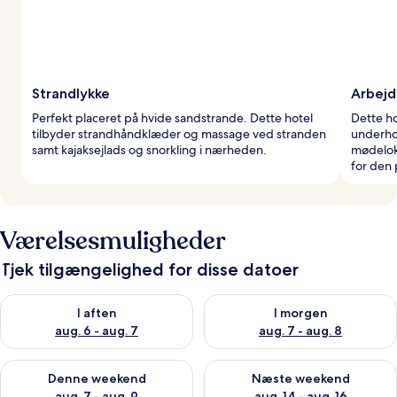
Strandlykke
Arbejd
Perfekt placeret på hvide sandstrande. Dette hotel
Dette ho
tilbyder strandhåndklæder og massage ved stranden
underho
samt kajaksejlads og snorkling i nærheden.
mødelok
for den 
Værelsesmuligheder
Tjek tilgængelighed for disse datoer
Tjek tilgængelighed for i aften aug. 6 - aug. 7
Tjek tilgængelighed for i morg
I aften
I morgen
aug. 6 - aug. 7
aug. 7 - aug. 8
Tjek tilgængelighed for denne weekend aug. 7 - aug. 9
Tjek tilgængelighed for næste
Denne weekend
Næste weekend
aug. 7 - aug. 9
aug. 14 - aug. 16