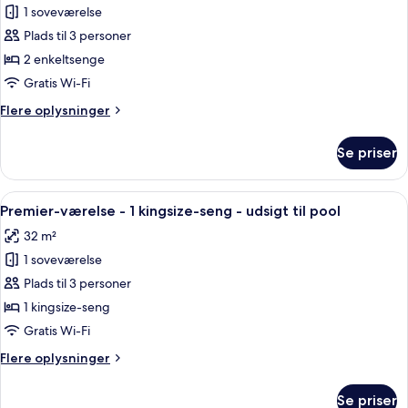
1 soveværelse
af
Værelse
Plads til 3 personer
-
2 enkeltsenge
2
Gratis Wi-Fi
enkeltsenge
Flere
Flere oplysninger
oplysninger
om
Se priser
Værelse
-
2
Indlæs
Et hotelværelse med en stor seng, en 
8
enkeltsenge
Premier-værelse - 1 kingsize-seng - udsigt til pool
alle
32 m²
billeder
1 soveværelse
af
Premier-
Plads til 3 personer
værelse
1 kingsize-seng
-
Gratis Wi-Fi
1
Flere
Flere oplysninger
kingsize-
oplysninger
seng
om
Se priser
Premier-