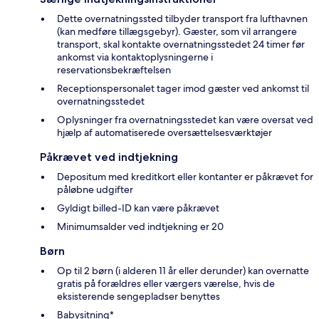
Dette overnatningssted tilbyder transport fra lufthavnen
(kan medføre tillægsgebyr). Gæster, som vil arrangere
transport, skal kontakte overnatningsstedet 24 timer før
ankomst via kontaktoplysningerne i
reservationsbekræftelsen
Receptionspersonalet tager imod gæster ved ankomst til
overnatningsstedet
Oplysninger fra overnatningsstedet kan være oversat ved
hjælp af automatiserede oversættelsesværktøjer
Påkrævet ved indtjekning
Depositum med kreditkort eller kontanter er påkrævet for
påløbne udgifter
Gyldigt billed-ID kan være påkrævet
Minimumsalder ved indtjekning er 20
Børn
Op til 2 børn (i alderen 11 år eller derunder) kan overnatte
gratis på forældres eller værgers værelse, hvis de
eksisterende sengepladser benyttes
Babysitning*