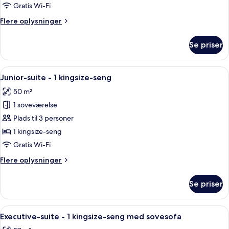
1
Gratis Wi-Fi
kingsize-
Flere
Flere oplysninger
seng
oplysninger
om
Se priser
Familieværelse
-
1
Indlæs
Et hotelværelse med en stor seng, et 
9
kingsize-
Junior-suite - 1 kingsize-seng
alle
seng
50 m²
billeder
1 soveværelse
af
Junior-
Plads til 3 personer
suite
1 kingsize-seng
-
Gratis Wi-Fi
1
Flere
Flere oplysninger
kingsize-
oplysninger
seng
om
Se priser
Junior-
suite
-
Indlæs
Et moderne hotelværelse med stor bal
10
1
Executive-suite - 1 kingsize-seng med sovesofa
alle
kingsize-