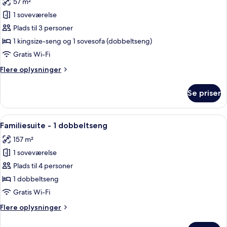
57 m²
seng
billeder
1 soveværelse
af
Executive-
Plads til 3 personer
suite
1 kingsize-seng og 1 sovesofa (dobbeltseng)
-
Gratis Wi-Fi
1
Flere
Flere oplysninger
kingsize-
oplysninger
seng
om
Se priser
Executive-
med
suite
sovesofa
-
Indlæs
Et moderne hotelværelse med en stor s
7
1
Familiesuite - 1 dobbeltseng
alle
kingsize-
157 m²
seng
billeder
med
1 soveværelse
af
sovesofa
Familiesuite
Plads til 4 personer
-
1 dobbeltseng
1
Gratis Wi-Fi
dobbeltseng
Flere
Flere oplysninger
oplysninger
om