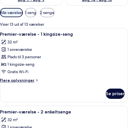
Tilgængelige
Alle værelser
1 seng
2 senge
filtre
for
Viser 13 ud af 13 værelser
værelser
Indlæs
Et hotelværelse med seng, skrivebord,
7
Premier-værelse - 1 kingsize-seng
alle
32 m²
billeder
1 soveværelse
af
Premier-
Plads til 3 personer
værelse
1 kingsize-seng
-
Gratis Wi-Fi
1
Flere
Flere oplysninger
kingsize-
oplysninger
seng
om
Se priser
Premier-
værelse
-
Indlæs
Et hotelværelse med seng, skrivebord,
6
1
Premier-værelse - 2 enkeltsenge
alle
kingsize-
32 m²
seng
billeder
1 soveværelse