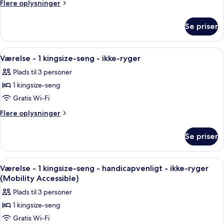
-
Flere
Flere oplysninger
2
oplysninger
om
queensize-
Se priser
Værelse
senge
-
-
2
Indlæs
Et hotelværelse med en stor seng, to 
4
ikke-
queensize-
Værelse - 1 kingsize-seng - ikke-ryger
alle
senge
ryger
Plads til 3 personer
-
billeder
ikke-
1 kingsize-seng
af
ryger
Værelse
Gratis Wi-Fi
-
Flere
Flere oplysninger
1
oplysninger
om
kingsize-
Se priser
Værelse
seng
-
-
1
Indlæs
Et hotelværelse med seng, skrivebord
5
ikke-
kingsize-
Værelse - 1 kingsize-seng - handicapvenligt - ikke-ryger
alle
seng
ryger
(Mobility Accessible)
-
billeder
Plads til 3 personer
ikke-
af
ryger
1 kingsize-seng
Værelse
Gratis Wi-Fi
-