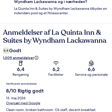
Wyndham Lackawanna og i nærheden?
La Quinta Inn & Suites by Wyndham Lackawanna tilbyder en
indendørs pool og et fitnesscenter.
Anmeldelser af La Quinta Inn &
Anmeldelser
Suites by Wyndham Lackawanna
Godt
6,4
1.009 anmeldelser
6,4
6,2
6,6
Rengøring
Faciliteter
Service og personale
Anmeldelser
Verificeret anmeldelse
8/10 Rigtig godt
13. maj 2026
Oversæt med Google
Clean room, broken bathroom. Ok staff, decent breakfast