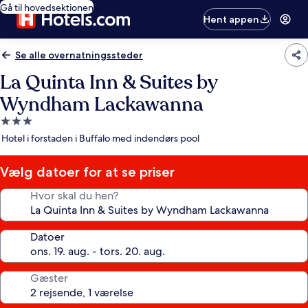
Gå til hovedsektionen
Hent appen
Se alle overnatningssteder
La Quinta Inn & Suites by
Wyndham Lackawanna
3.0-
stjernet
Hotel i forstaden i Buffalo med indendørs pool
overnatningssted
Vælg datoer for at se priser
Hvor skal du hen?
Datoer
Gæster