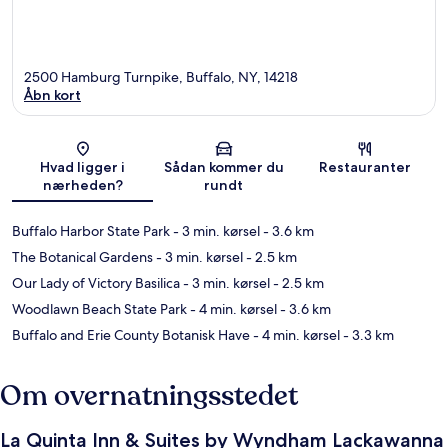
2500 Hamburg Turnpike, Buffalo, NY, 14218
Åbn kort
Kort
Hvad ligger i
Sådan kommer du
Restauranter
nærheden?
rundt
Buffalo Harbor State Park
- 3 min. kørsel
- 3.6 km
The Botanical Gardens
- 3 min. kørsel
- 2.5 km
Our Lady of Victory Basilica
- 3 min. kørsel
- 2.5 km
Woodlawn Beach State Park
- 4 min. kørsel
- 3.6 km
Buffalo and Erie County Botanisk Have
- 4 min. kørsel
- 3.3 km
Om overnatningsstedet
La Quinta Inn & Suites by Wyndham Lackawanna