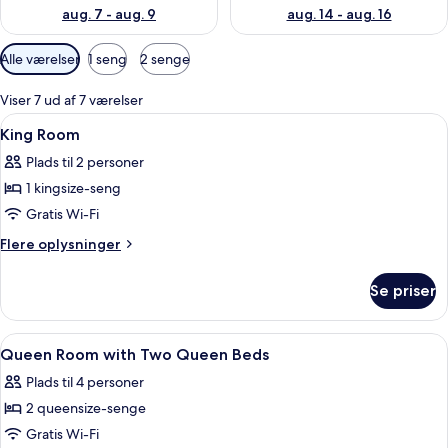
aug. 7 - aug. 9
aug. 14 - aug. 16
Tilgængelige
Alle værelser
1 seng
2 senge
filtre
for
Viser 7 ud af 7 værelser
værelser
Indlæs
Et hotelværelse med en stor seng, to
3
King Room
alle
Plads til 2 personer
billeder
1 kingsize-seng
af
King
Gratis Wi-Fi
Room
Flere
Flere oplysninger
oplysninger
om
Se priser
King
Room
Indlæs
Et hotelværelse med to senge, en stor
2
Queen Room with Two Queen Beds
alle
Plads til 4 personer
billeder
2 queensize-senge
af
Queen
Gratis Wi-Fi