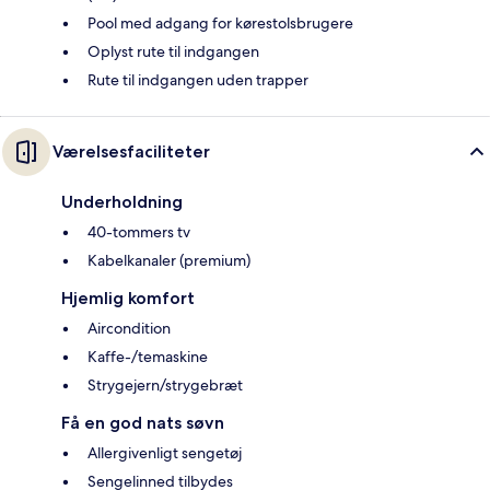
Pool med adgang for kørestolsbrugere
Oplyst rute til indgangen
Rute til indgangen uden trapper
Værelsesfaciliteter
Underholdning
40-tommers tv
Kabelkanaler (premium)
Hjemlig komfort
Aircondition
Kaffe-/temaskine
Strygejern/strygebræt
Få en god nats søvn
Allergivenligt sengetøj
Sengelinned tilbydes