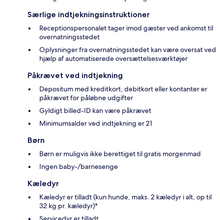
Særlige indtjekningsinstruktioner
Receptionspersonalet tager imod gæster ved ankomst til
overnatningsstedet
Oplysninger fra overnatningsstedet kan være oversat ved
hjælp af automatiserede oversættelsesværktøjer
Påkrævet ved indtjekning
Depositum med kreditkort, debitkort eller kontanter er
påkrævet for påløbne udgifter
Gyldigt billed-ID kan være påkrævet
Minimumsalder ved indtjekning er 21
Børn
Børn er muligvis ikke berettiget til gratis morgenmad
Ingen baby-/barnesenge
Kæledyr
Kæledyr er tilladt (kun hunde, maks. 2 kæledyr i alt, op til
32 kg pr. kæledyr)*
Servicedyr er tilladt