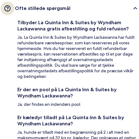
Ofte stillede spørgsmål
Tilbyder La Quinta Inn & Suites by Wyndham
Lackawanna gratis afbestilling og fuld refusion?
Ja, La Quinta Inn & Suites by Wyndham Lackawanna har fuldt
refunderbare værelsespriser, som kan reserveres på vores
hjemmeside. Hvis du har reserveret en fuldt refunderbar
værelsespris, kan reservationen afbestilles op til et par dage
før indtjekning afhængigt af overnatningsstedets
afbestillingspolitik. Du skal bare sørge for at tjekke
overnatningsstedets afbestillingspolitik for de præcise vilkår
og betingelser.
Er der en pool på La Quinta Inn & Suites by
Wyndham Lackawanna?
Ja, der findes en indendørs pool.
Er kæledyr tilladt på La Quinta Inn & Suites by
Wyndham Lackawanna?
Ja, hunde er tilladt med en begrænsning på 2 i alt med en
maksimumvægt på 32 kg pr. kæledyr. Der opkræves et gebyr