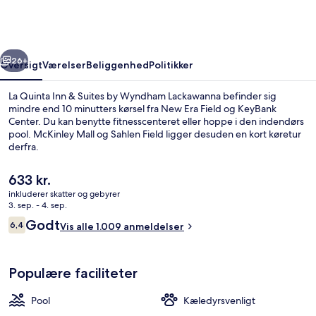
&
Suites
by
rige
Næste
Wyndham
26+
Oversigt
Værelser
Beliggenhed
Politikker
Lackawanna
La Quinta Inn & Suites by Wyndham Lackawanna befinder sig
mindre end 10 minutters kørsel fra New Era Field og KeyBank
Center. Du kan benytte fitnesscenteret eller hoppe i den indendørs
pool. McKinley Mall og Sahlen Field ligger desuden en kort køretur
derfra.
Den
633 kr.
nuværende
inkluderer skatter og gebyrer
pris
3. sep. - 4. sep.
Udendørsområde
er
Anmeldelser
Godt
6,4
Vis alle 1.009 anmeldelser
633 kr.
6,4 ud af 10.
Populære faciliteter
Pool
Kæledyrsvenligt