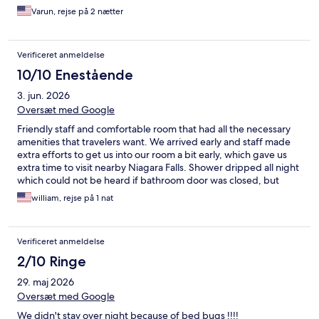
Varun, rejse på 2 nætter
Verificeret anmeldelse
10/10 Enestående
3. jun. 2026
Oversæt med Google
Friendly staff and comfortable room that had all the necessary
amenities that travelers want. We arrived early and staff made
extra efforts to get us into our room a bit early, which gave us
extra time to visit nearby Niagara Falls. Shower dripped all night
which could not be heard if bathroom door was closed, but
that’s why only 4 stars for condition of property.
william, rejse på 1 nat
Verificeret anmeldelse
2/10 Ringe
29. maj 2026
Oversæt med Google
We didn't stay over night because of bed bugs !!!!