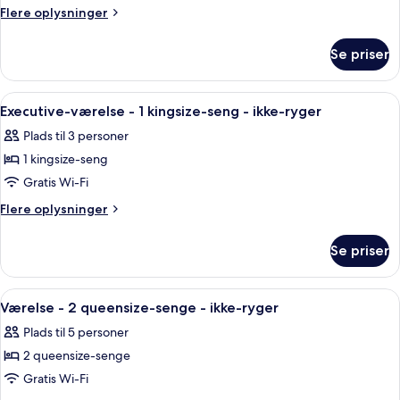
Flere
Flere oplysninger
oplysninger
om
Se priser
Værelse
Indlæs
Et hotelværelse med en stor seng, fjer
4
Executive-værelse - 1 kingsize-seng - ikke-ryger
alle
Plads til 3 personer
billeder
1 kingsize-seng
af
Executive-
Gratis Wi-Fi
værelse
Flere
Flere oplysninger
-
oplysninger
om
1
Se priser
Executive-
kingsize-
værelse
seng
-
Indlæs
Et hotelværelse med to senge, et skriv
5
-
1
Værelse - 2 queensize-senge - ikke-ryger
alle
kingsize-
ikke-
Plads til 5 personer
seng
billeder
ryger
-
2 queensize-senge
af
ikke-
Værelse
Gratis Wi-Fi
ryger