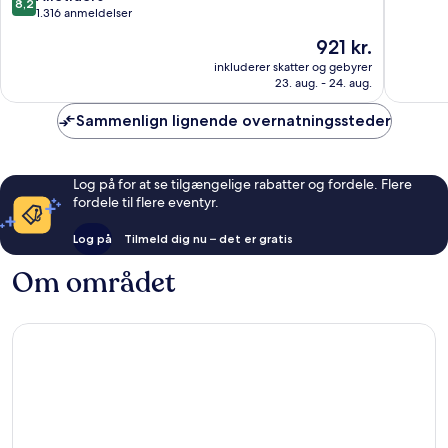
8,2
South
af
ud
1.316 anmeldelser
I-
10,
af
Prisen
921 kr.
90,
Godt,
10,
er
NY
2.915
Alletiders,
inkluderer skatter og gebyrer
921 kr.
Buffalo
anmelde
23. aug. - 24. aug.
1.316
anmeldelser
Sammenlign lignende overnatningssteder
Log på for at se tilgængelige rabatter og fordele. Flere
fordele til flere eventyr.
Log på
Tilmeld dig nu – det er gratis
Om området