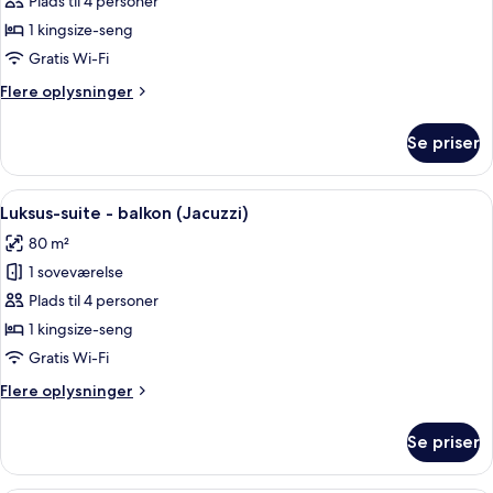
Luksus-
Plads til 4 personer
suite
1 kingsize-seng
-
Gratis Wi-Fi
balkon
Flere
Flere oplysninger
-
oplysninger
udsigt
om
Se priser
Luksus-
til
suite
pool
-
Indlæs
Et hotelværelse med en stor seng, et m
(Jacuzzi)
6
balkon
Luksus-suite - balkon (Jacuzzi)
alle
-
80 m²
udsigt
billeder
til
1 soveværelse
af
pool
Luksus-
Plads til 4 personer
(Jacuzzi)
suite
1 kingsize-seng
-
Gratis Wi-Fi
balkon
Flere
Flere oplysninger
(Jacuzzi)
oplysninger
om
Se priser
Luksus-
suite
-