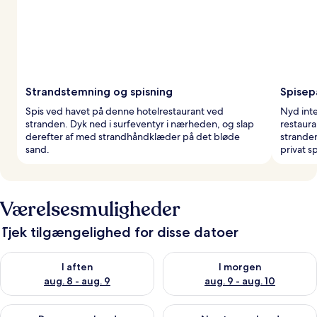
Strandstemning og spisning
Spisep
Spis ved havet på denne hotelrestaurant ved
Nyd inte
stranden. Dyk ned i surfeventyr i nærheden, og slap
restaura
derefter af med strandhåndklæder på det bløde
strande
sand.
privat s
Værelsesmuligheder
Tjek tilgængelighed for disse datoer
Tjek tilgængelighed for i aften aug. 8 - aug. 9
Tjek tilgængelighed for i morg
I aften
I morgen
aug. 8 - aug. 9
aug. 9 - aug. 10
Tjek tilgængelighed for denne weekend aug. 14 - aug. 16
Tjek tilgængelighed for næste