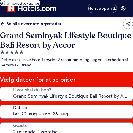
Gå til hovedsektionen
Hent appen
Se alle overnatningssteder
Grand Seminyak Lifestyle Boutique
Bali Resort by Accor
5.0-
stjernet
Dette eksklusive hotel tilbyder 2 restauranter og ligger i nærheden af
overnatningssted
Seminyak Strand
Vælg datoer for at se priser
Hvor skal du hen?
Datoer
Gæster