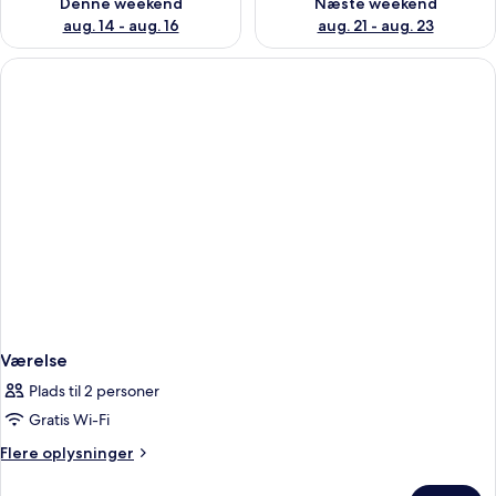
Denne weekend
Næste weekend
aug. 14 - aug. 16
aug. 21 - aug. 23
Værelse
Plads til 2 personer
Gratis Wi-Fi
Flere
Flere oplysninger
oplysninger
om