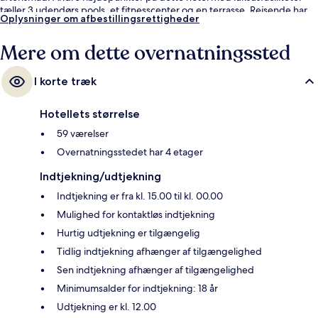
tæller 3 udendørs pools, et fitnesscenter og en terrasse. Rejsende har
Oplysninger om afbestillingsrettigheder
kun godt at sige om stedets hjælpsomme personale.
Mere om dette overnatningssted
I korte træk
Hotellets størrelse
59 værelser
Overnatningsstedet har 4 etager
Indtjekning/udtjekning
Indtjekning er fra kl. 15.00 til kl. 00.00
Mulighed for kontaktløs indtjekning
Hurtig udtjekning er tilgængelig
Tidlig indtjekning afhænger af tilgængelighed
Sen indtjekning afhænger af tilgængelighed
Minimumsalder for indtjekning: 18 år
Udtjekning er kl. 12.00