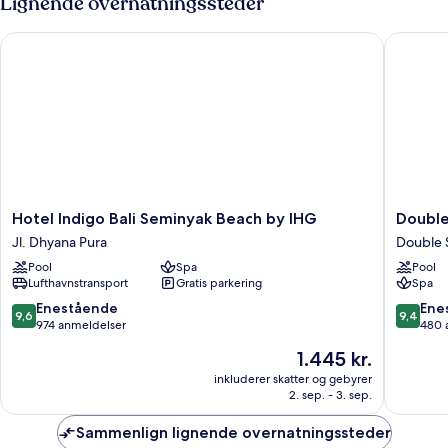
Lignende overnatningssteder
Hotel Indigo Bali Seminyak Beach by IHG
Double-S
Hotel
Double-
Hotel Indigo Bali Seminyak Beach by IHG
Double
Indigo
Six
Jl. Dhyana Pura
Double 
Bali
Luxury
Pool
Spa
Pool
Seminyak
Hotel
Lufthavnstransport
Gratis parkering
Spa
Beach
Double
by
Six
9.6
9.4
Enestående
Ene
9,6
9,4
IHG
ud
ud
974 anmeldelser
480 
Jl.
af
af
Prisen
1.445 kr.
Dhyana
10,
10,
er
Pura
Enestående,
Eneståe
inkluderer skatter og gebyrer
1.445 kr.
2. sep. - 3. sep.
974
480
anmeldelser
anmelde
Sammenlign lignende overnatningssteder