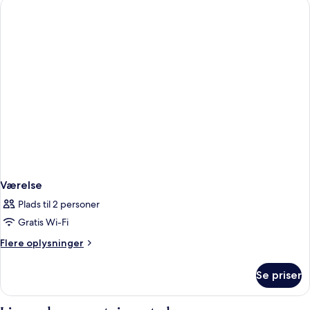
Værelse
Plads til 2 personer
Gratis Wi-Fi
Flere
Flere oplysninger
oplysninger
om
Se priser
Værelse