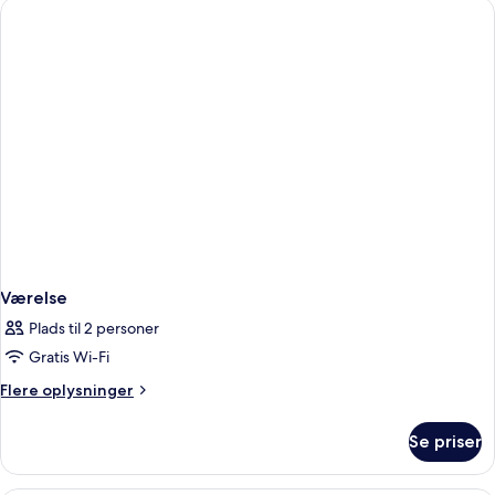
balkon
(Jacuzzi)
Værelse
Plads til 2 personer
Gratis Wi-Fi
Flere
Flere oplysninger
oplysninger
om
Se priser
Værelse