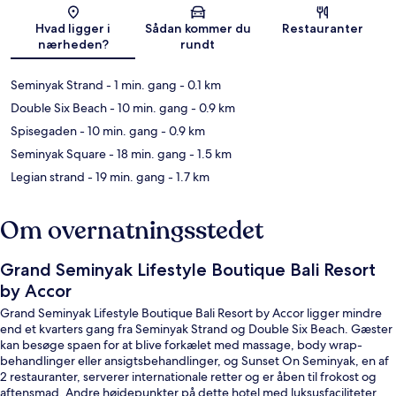
Kort
Hvad ligger i
Sådan kommer du
Restauranter
nærheden?
rundt
Seminyak Strand
- 1 min. gang
- 0.1 km
Double Six Beach
- 10 min. gang
- 0.9 km
Spisegaden
- 10 min. gang
- 0.9 km
Seminyak Square
- 18 min. gang
- 1.5 km
Legian strand
- 19 min. gang
- 1.7 km
Om overnatningsstedet
Grand Seminyak Lifestyle Boutique Bali Resort
by Accor
Grand Seminyak Lifestyle Boutique Bali Resort by Accor ligger mindre
end et kvarters gang fra Seminyak Strand og Double Six Beach. Gæster
kan besøge spaen for at blive forkælet med massage, body wrap-
behandlinger eller ansigtsbehandlinger, og Sunset On Seminyak, en af
2 restauranter, serverer internationale retter og er åben til frokost og
aftensmad. Andre højdepunkter på dette hotel med luksusfaciliteter