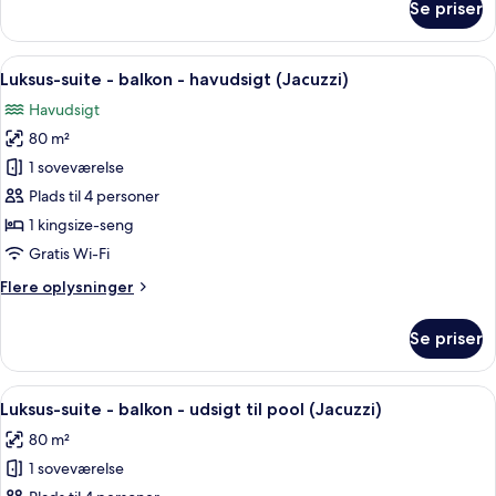
Se priser
Værelse
Indlæs
Et moderne hotelværelse med en stor 
6
Luksus-suite - balkon - havudsigt (Jacuzzi)
alle
Havudsigt
billeder
80 m²
af
Luksus-
1 soveværelse
suite
Plads til 4 personer
-
1 kingsize-seng
balkon
Gratis Wi-Fi
-
Flere
Flere oplysninger
havudsigt
oplysninger
(Jacuzzi)
om
Se priser
Luksus-
suite
-
Indlæs
Et moderne hotelværelse med en stor se
6
balkon
Luksus-suite - balkon - udsigt til pool (Jacuzzi)
alle
-
80 m²
havudsigt
billeder
(Jacuzzi)
1 soveværelse
af