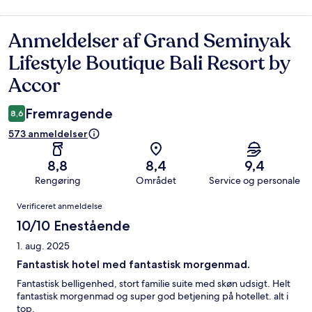
Anmeldelser af Grand Seminyak
Anmeldelser
Lifestyle Boutique Bali Resort by
Accor
Fremragende
8,6
573 anmeldelser
8,8
8,4
9,4
Rengøring
Området
Service og personale
Anmeldelser
Verificeret anmeldelse
10/10 Enestående
1. aug. 2025
Fantastisk hotel med fantastisk morgenmad.
Fantastisk belligenhed, stort familie suite med skøn udsigt. Helt
fantastisk morgenmad og super god betjening på hotellet. alt i
top.