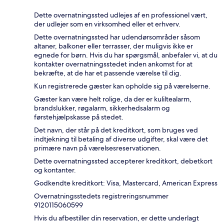
Dette overnatningssted udlejes af en professionel vært,
der udlejer som en virksomhed eller et erhverv.
Dette overnatningssted har udendørsområder såsom
altaner, balkoner eller terrasser, der muligvis ikke er
egnede for børn. Hvis du har spørgsmål, anbefaler vi, at du
kontakter overnatningsstedet inden ankomst for at
bekræfte, at de har et passende værelse til dig.
Kun registrerede gæster kan opholde sig på værelserne.
Gæster kan være helt rolige, da der er kuliltealarm,
brandslukker, røgalarm, sikkerhedsalarm og
førstehjælpskasse på stedet.
Det navn, der står på det kreditkort, som bruges ved
indtjekning til betaling af diverse udgifter, skal være det
primære navn på værelsesreservationen.
Dette overnatningssted accepterer kreditkort, debetkort
og kontanter.
Godkendte kreditkort: Visa, Mastercard, American Express
Overnatningsstedets registreringsnummer
9120115060599
Hvis du afbestiller din reservation, er dette underlagt