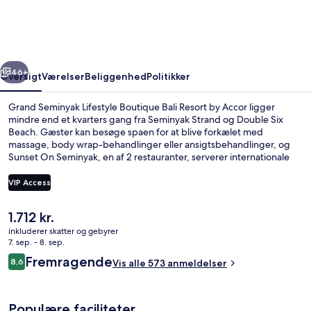
Boutique
Bali
Resort
rige
Næste
by
46+
Oversigt
Værelser
Beliggenhed
Politikker
Accor
Grand Seminyak Lifestyle Boutique Bali Resort by Accor ligger
mindre end et kvarters gang fra Seminyak Strand og Double Six
Beach. Gæster kan besøge spaen for at blive forkælet med
massage, body wrap-behandlinger eller ansigtsbehandlinger, og
Sunset On Seminyak, en af 2 restauranter, serverer internationale
retter og er åben til frokost og aftensmad. Andre højdepunkter på
dette hotel med luksusfaciliteter tæller 3 udendørs pools, et
VIP Access
fitnesscenter og en terrasse. Rejsende har kun godt at sige om
stedets hjælpsomme personale.
Den
1.712 kr.
Strand-/havudsigt
nuværende
inkluderer skatter og gebyrer
pris
7. sep. - 8. sep.
er
Anmeldelser
Fremragende
8,6
Vis alle 573 anmeldelser
1.712 kr.
8,6 ud af 10.
Populære faciliteter