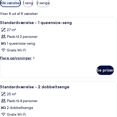
Tilgængelige
Alle værelser
1 seng
2 senge
filtre
for
Viser 8 ud af 8 værelser
værelser
Indlæs
Et hotelværelse med en stor seng, et 
4
Standardværelse - 1 queensize-seng
alle
27 m²
billeder
Plads til 2 personer
af
Standardværelse
1 queensize-seng
-
Gratis Wi-Fi
1
Flere
Flere oplysninger
queensize-
oplysninger
seng
om
Se priser
Standardværelse
-
1
Indlæs
Et hotelværelse med to senge, et træsk
4
queensize-
Standardværelse - 2 dobbeltsenge
alle
seng
25 m²
billeder
Plads til 4 personer
af
Standardværelse
2 dobbeltsenge
-
Gratis Wi-Fi