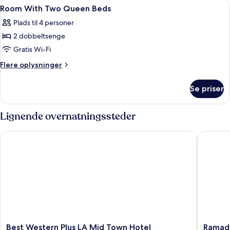
Indlæs
Gratis toiletartikler, hårtørrer, håndk
1
Double
Room With Two Queen Beds
alle
Beds
Plads til 4 personer
billeder
2 dobbeltsenge
af
Room
Gratis Wi-Fi
With
Flere
Flere oplysninger
Two
oplysninger
om
Queen
Se priser
Room
Beds
With
Two
Lignende overnatningssteder
Queen
Beds
Best Western Plus LA Mid Town Hotel
Ramada 
Best
Ramada
Best Western Plus LA Mid Town Hotel
Ramad