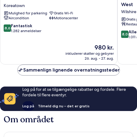
Western
by
West
Koreatown
Plus
Wyndh
Wilshire
Mulighed for parkering
Gratis Wi-Fi
LA
Los
Aircondition
Motionscenter
Mid
Angeles
Gratis
Restau
Town
West
8.6
Fantastisk
8,6
Hotel
Wilshire
ud
1.282 anmeldelser
8.0
Alle
8,0
Koreatown
af
ud
1.011
10,
af
Prisen
980 kr.
Fantastisk,
10,
er
1.282
Alletider
inkluderer skatter og gebyrer
980 kr.
anmeldelser
26. aug. - 27. aug.
1.011
anmelde
Sammenlign lignende overnatningssteder
Log på for at se tilgængelige rabatter og fordele. Flere
fordele til flere eventyr.
Log på
Tilmeld dig nu – det er gratis
Om området