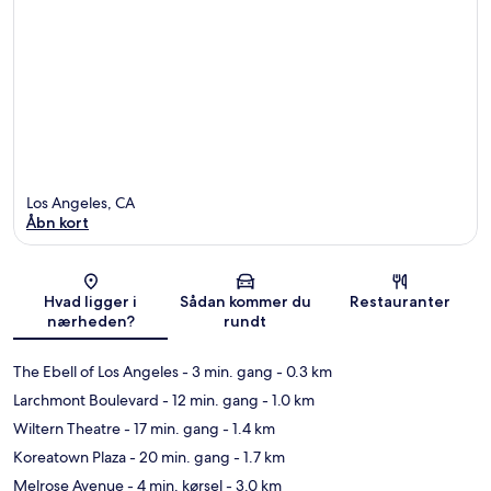
Los Angeles, CA
Åbn kort
Kort
Hvad ligger i
Sådan kommer du
Restauranter
nærheden?
rundt
The Ebell of Los Angeles
- 3 min. gang
- 0.3 km
Larchmont Boulevard
- 12 min. gang
- 1.0 km
Wiltern Theatre
- 17 min. gang
- 1.4 km
Koreatown Plaza
- 20 min. gang
- 1.7 km
Melrose Avenue
- 4 min. kørsel
- 3.0 km