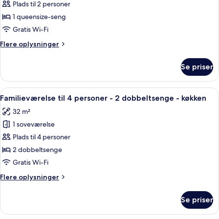
Standardværelse
Plads til 2 personer
-
1 queensize-seng
1
Gratis Wi-Fi
queensize-
Flere
Flere oplysninger
seng
oplysninger
-
om
Se priser
Standardværelse
handicapvenligt
-
1
Indlæs
Et hotelværelse med to senge, et lill
5
queensize-
Familieværelse til 4 personer - 2 dobbeltsenge - køkken
alle
seng
32 m²
-
billeder
handicapvenligt
1 soveværelse
af
Familieværelse
Plads til 4 personer
til
2 dobbeltsenge
4
Gratis Wi-Fi
personer
Flere
Flere oplysninger
-
oplysninger
2
om
Se priser
Familieværelse
dobbeltsenge
til
-