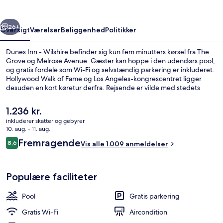
rige
Næste
26+
Oversigt
Værelser
Beliggenhed
Politikker
Dunes Inn - Wilshire befinder sig kun fem minutters kørsel fra The
Grove og Melrose Avenue. Gæster kan hoppe i den udendørs pool,
og gratis fordele som Wi-Fi og selvstændig parkering er inkluderet.
Hollywood Walk of Fame og Los Angeles-kongrescentret ligger
desuden en kort køretur derfra. Rejsende er vilde med stedets
hjælpsomme personale og beliggenhed.
Den
1.236 kr.
nuværende
inkluderer skatter og gebyrer
pris
10. aug. - 11. aug.
Udendørsområde
er
Anmeldelser
Fremragende
8,6
Vis alle 1.009 anmeldelser
1.236 kr.
8,6 ud af 10.
Populære faciliteter
Pool
Gratis parkering
Gratis Wi-Fi
Aircondition