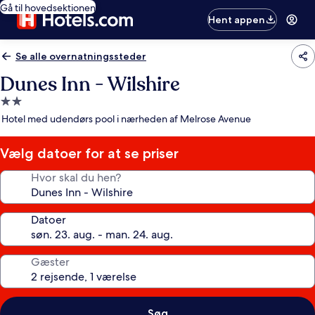
Gå til hovedsektionen
Hent appen
Se alle overnatningssteder
Dunes Inn - Wilshire
2.0-
stjernet
Hotel med udendørs pool i nærheden af Melrose Avenue
overnatningssted
Vælg datoer for at se priser
Hvor skal du hen?
Datoer
Gæster
Søg