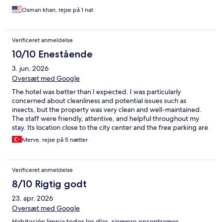
Osman khan, rejse på 1 nat
Verificeret anmeldelse
10/10 Enestående
3. jun. 2026
Oversæt med Google
The hotel was better than I expected. I was particularly
concerned about cleanliness and potential issues such as
insects, but the property was very clean and well-maintained.
The staff were friendly, attentive, and helpful throughout my
stay. Its location close to the city center and the free parking are
also great advantages. If you're simply looking for a clean,
Merve, rejse på 5 nætter
comfortable, and trouble-free place to stay, I would definitely
recommend this hotel.
Verificeret anmeldelse
8/10 Rigtig godt
23. apr. 2026
Oversæt med Google
Habitación limpia todos los días, siempre encontramos