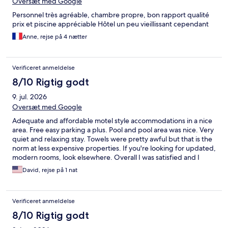
Oversæt med Google
Personnel très agréable, chambre propre, bon rapport qualité
prix et piscine appréciable Hôtel un peu vieillissant cependant
Anne, rejse på 4 nætter
Verificeret anmeldelse
8/10 Rigtig godt
9. jul. 2026
Oversæt med Google
Adequate and affordable motel style accommodations in a nice
area. Free easy parking a plus. Pool and pool area was nice. Very
quiet and relaxing stay. Towels were pretty awful but that is the
norm at less expensive properties. If you're looking for updated,
modern rooms, look elsewhere. Overall I was satisfied and I
thought it was pretty good for a short stay.
David, rejse på 1 nat
Verificeret anmeldelse
8/10 Rigtig godt