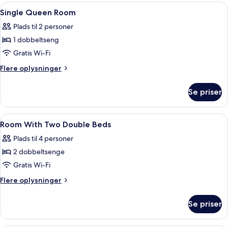
4
Indlæs
Strygejern/strygebræt, gratis Wi-Fi, s
køkken
1
personer
Single Queen Room
alle
-
Plads til 2 personer
2
billeder
dobbeltsenge
1 dobbeltseng
af
-
Single
Gratis Wi-Fi
køkken
Queen
Flere
Flere oplysninger
Room
oplysninger
om
Se priser
Single
Queen
Room
Indlæs
Gratis toiletartikler, hårtørrer, håndk
1
Room With Two Double Beds
alle
Plads til 4 personer
billeder
2 dobbeltsenge
af
Room
Gratis Wi-Fi
With
Flere
Flere oplysninger
Two
oplysninger
om
Double
Se priser
Room
Beds
With
Two