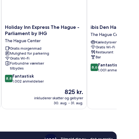
Holiday
ibis
Holiday Inn Express The Hague -
ibis Den Haag City C
Inn
Den
Parliament by IHG
The Hague Center
Express
Haag
The Hague Center
Kæledyrsvenligt
The
City
Gratis Wi-Fi
Hague
Gratis morgenmad
Centre
Restaurant
Mulighed for parkering
-
The
Bar
Gratis Wi-Fi
Parliament
Hague
Forbundne værelser
8.6
Fantastisk
by
Center
8,6
tilbydes
ud
1.001 anmeldelser
IHG
8.8
af
Fantastisk
The
8,8
ud
10,
1.002 anmeldelser
Hague
af
Fantastisk,
Center
Prisen
825 kr.
10,
1.001
er
Fantastisk,
anmeldelser
inkluderer skatter og gebyrer
inkluderer 
825 kr.
30. aug. - 31. aug.
1.002
anmeldelser
Log på
Tilmeld dig nu – det er gratis