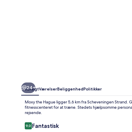
24+
Oversigt
Værelser
Beliggenhed
Politikker
Moxy the Hague ligger 5,6 km fra Scheveningen Strand. Gæs
fitnesscenteret for at træne. Stedets hjælpsomme persona
rejsende.
Anmeldelser
Fantastisk
9,0
9,0 ud af 10.