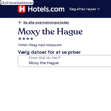
Gå til hovedsektionen
Søg efter rejser
Se alle overnatningssteder
Moxy the Hague
4.0-
stjernet
Hotel i Haag med restaurant
overnatningssted
Vælg datoer for at se priser
Hvor skal du hen?
Billedgalleri
for
Moxy
the
Hague