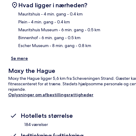
Hvad ligger i nærheden?
Mauritshuis
- 4 min. gang
- 0.4 km
Plein
- 4 min. gang
- 0.4 km
Kor
Mauritshuis Museum
- 6 min. gang
- 0.5 km
Binnenhof
- 6 min. gang
- 0.5 km
Escher Museum
- 8 min. gang
- 0.8 km
Se mere
Moxy the Hague
Moxy the Hague ligger 5,6 km fra Scheveningen Strand. Gæster kan f
fitnesscenteret for at træne. Stedets hjælpsomme personale og ce
rejsende.
Oplysninger om afbestillingsrettigheder
Hotellets størrelse
184 værelser
Indtjekning/udtjekning