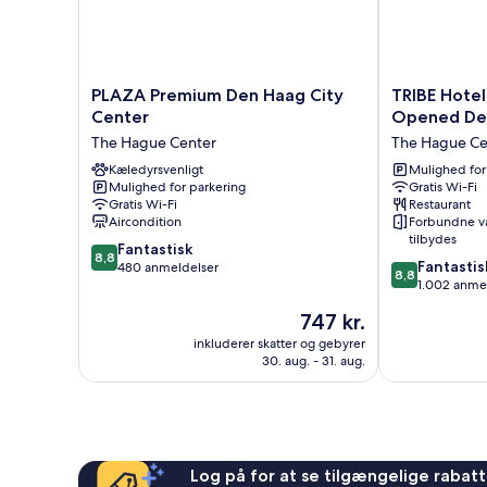
PLAZA
TRIBE
PLAZA Premium Den Haag City
TRIBE Hotel
Premium
Hotel
Center
Opened De
Den
Den
The Hague Center
The Hague Ce
Haag
Haag
City
Kæledyrsvenligt
Centraal
Mulighed for
Mulighed for parkering
Gratis Wi-Fi
Center
-
Gratis Wi-Fi
Restaurant
The
Opened
Aircondition
Forbundne v
Hague
December
tilbydes
8.8
Center
Fantastisk
2025
8,8
8.8
Fantastis
ud
480 anmeldelser
The
8,8
ud
1.002 anme
af
Hague
af
10,
Center
Prisen
747 kr.
10,
Fantastisk,
er
Fantastisk,
inkluderer skatter og gebyrer
480
747 kr.
30. aug. - 31. aug.
1.002
anmeldelser
anmeldelser
Log på for at se tilgængelige rabatte