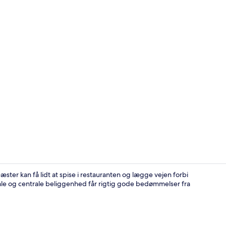
Bar (på over
ter kan få lidt at spise i restauranten og lægge vejen forbi
le og centrale beliggenhed får rigtig gode bedømmelser fra
Lobby