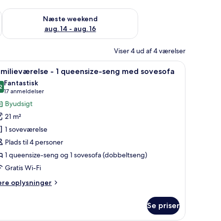
d aug. 7 - aug. 9
Tjek tilgængelighed for næste weekend aug. 14 - aug. 16
Næste weekend
aug. 14 - aug. 16
Viser 4 ud af 4 værelser
 seng, et fladskærms-TV monteret på væggen og et vindue med gardiner.
ndlæs
Et moderne hotelværelse med en stor seng, 
4
amilieværelse - 1 queensize-seng med sovesofa
le
Fantastisk
illeder
2
9,2 ud af 10
(17
17 anmeldelser
f
anmeldelser)
Byudsigt
amilieværelse
21 m²
1 soveværelse
Plads til 4 personer
ueensize-
1 queensize-seng og 1 sovesofa (dobbeltseng)
eng
ed
Gratis Wi-Fi
ovesofa
ere
ere oplysninger
lysninger
m
Se priser
milieværelse