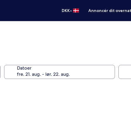
•
DKK
Annoncér dit overna
Datoer