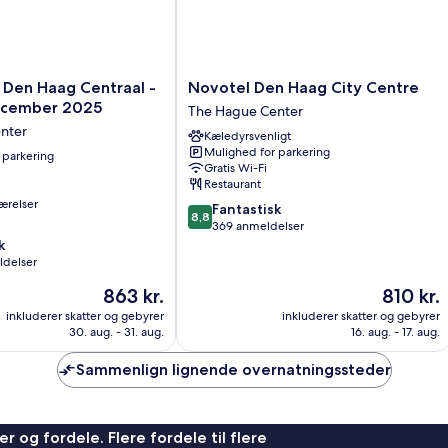
Novotel
 Den Haag Centraal -
Novotel Den Haag City Centre
Den
cember 2025
The Hague Center
Haag
nter
Kæledyrsvenligt
City
Mulighed for parkering
 parkering
Centre
Gratis Wi-Fi
The
Restaurant
Hague
ærelser
8.8
Fantastisk
Center
8,8
ud
369 anmeldelser
af
k
10,
ldelser
Fantastisk,
Prisen
Prisen
863 kr.
810 kr.
369
er
er
anmeldelser
inkluderer skatter og gebyrer
inkluderer skatter og gebyrer
863 kr.
810 kr.
30. aug. - 31. aug.
16. aug. - 17. aug.
Sammenlign lignende overnatningssteder
r og fordele. Flere fordele til flere