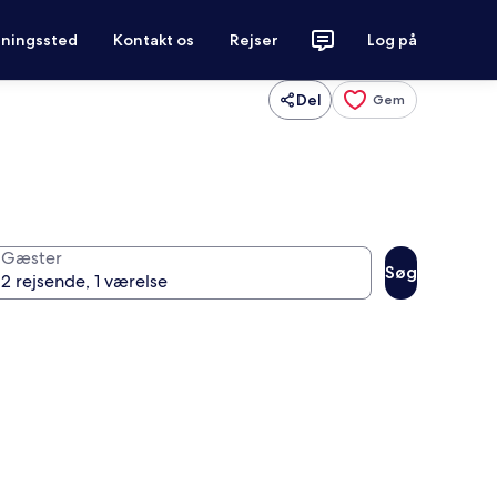
tningssted
Kontakt os
Rejser
Log på
Del
Gem
Gæster
Søg