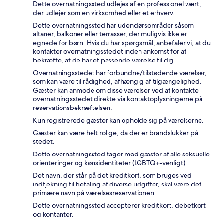
Dette overnatningssted udlejes af en professionel vært,
der udlejer som en virksomhed eller et erhverv.
Dette overnatningssted har udendørsområder såsom
altaner, balkoner eller terrasser, der muligvis ikke er
egnede for børn. Hvis du har spørgsmål, anbefaler vi, at du
kontakter overnatningsstedet inden ankomst for at
bekræfte, at de har et passende værelse til dig.
Overnatningsstedet har forbundne/tilstødende værelser,
som kan være til rådighed, afhængig af tilgængelighed.
Gæster kan anmode om disse værelser ved at kontakte
overnatningsstedet direkte via kontaktoplysningerne på
reservationsbekræftelsen.
Kun registrerede gæster kan opholde sig på værelserne.
Gæster kan være helt rolige, da der er brandslukker på
stedet.
Dette overnatningssted tager mod gæster af alle seksuelle
orienteringer og kønsidentiteter (LGBTQ+-venligt).
Det navn, der står på det kreditkort, som bruges ved
indtjekning til betaling af diverse udgifter, skal være det
primære navn på værelsesreservationen.
Dette overnatningssted accepterer kreditkort, debetkort
og kontanter.