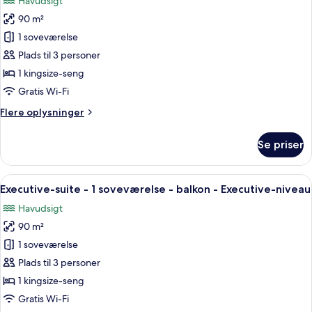
Havudsigt
balkon
billeder
-
90 m²
af
byudsigt
Suite
1 soveværelse
-
Plads til 3 personer
1
1 kingsize-seng
soveværelse
Gratis Wi-Fi
-
Flere
Flere oplysninger
balkon
oplysninger
-
om
Se priser
havudsigt
Suite
-
1
Indlæs
En rummelig lobby med et centralt si
7
soveværelse
Executive-suite - 1 soveværelse - balkon - Executive-niveau
alle
-
Havudsigt
balkon
billeder
-
90 m²
af
havudsigt
Executive-
1 soveværelse
suite
Plads til 3 personer
-
1 kingsize-seng
1
Gratis Wi-Fi
soveværelse