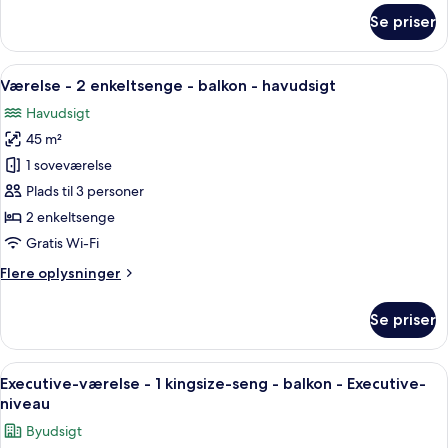
balkon
om
Se priser
-
Værelse
-
havudsigt
1
Indlæs
Et hotelværelse med en stor seng, et 
7
kingsize-
Værelse - 2 enkeltsenge - balkon - havudsigt
alle
seng
Havudsigt
-
billeder
balkon
45 m²
af
-
Værelse
1 soveværelse
havudsigt
-
Plads til 3 personer
2
2 enkeltsenge
enkeltsenge
Gratis Wi-Fi
-
Flere
Flere oplysninger
balkon
oplysninger
-
om
Se priser
havudsigt
Værelse
-
2
Indlæs
Et hotelværelse med to senge, et fjern
5
enkeltsenge
Executive-værelse - 1 kingsize-seng - balkon - Executive-
alle
-
niveau
balkon
billeder
Byudsigt
-
af