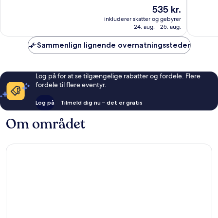
af
af
Prisen
535 kr.
10,
10,
er
Fremragende,
Alletider
inkluderer skatter og gebyrer
535 kr.
24. aug. - 25. aug.
62
13
anmeldelser
anmelde
Sammenlign lignende overnatningssteder
Log på for at se tilgængelige rabatter og fordele. Flere
fordele til flere eventyr.
Log på
Tilmeld dig nu – det er gratis
Om området