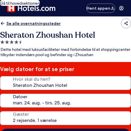
Gå til hovedsektionen
Hent appen
Se alle overnatningssteder
Sheraton Zhoushan Hotel
4.5-
stjernet
Dette hotel med luksusfaciliteter med forbindelse til et shoppingcenter
overnatningssted
tilbyder indendørs pool og befinder sig i Zhoushan
Vælg datoer for at se priser
Hvor skal du hen?
Datoer
Gæster