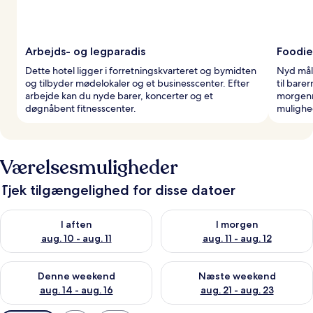
Arbejds- og legparadis
Foodie
Dette hotel ligger i forretningskvarteret og bymidten
Nyd målt
og tilbyder mødelokaler og et businesscenter. Efter
til bare
arbejde kan du nyde barer, koncerter og et
morgenm
døgnåbent fitnesscenter.
mulighe
Værelsesmuligheder
Tjek tilgængelighed for disse datoer
Tjek tilgængelighed for i aften aug. 10 - aug. 11
Tjek tilgængelighed for i morg
I aften
I morgen
aug. 10 - aug. 11
aug. 11 - aug. 12
Tjek tilgængelighed for denne weekend aug. 14 - aug. 16
Tjek tilgængelighed for næste
Denne weekend
Næste weekend
aug. 14 - aug. 16
aug. 21 - aug. 23