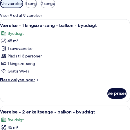
Tilgængelige
Alle værelser
1 seng
2 senge
filtre
for
Viser 9 ud af 9 værelser
værelser
Indlæs
Et hotelværelse med en stor seng, et sk
5
Værelse - 1 kingsize-seng - balkon - byudsigt
alle
Byudsigt
billeder
45 m²
af
Værelse
1 soveværelse
-
Plads til 3 personer
1
1 kingsize-seng
kingsize-
Gratis Wi-Fi
seng
Flere
Flere oplysninger
-
oplysninger
balkon
om
Se priser
-
Værelse
-
byudsigt
1
Indlæs
Et hotelværelse med en stor seng, et 
6
kingsize-
Værelse - 2 enkeltsenge - balkon - byudsigt
alle
seng
Byudsigt
-
billeder
balkon
45 m²
af