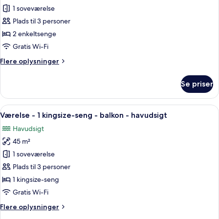
-
Værelse
1 soveværelse
byudsigt
-
Plads til 3 personer
2
2 enkeltsenge
enkeltsenge
Gratis Wi-Fi
-
Flere
Flere oplysninger
balkon
oplysninger
-
om
Se priser
byudsigt
Værelse
-
2
Indlæs
Et hotelværelse med en stor seng, et 
5
enkeltsenge
Værelse - 1 kingsize-seng - balkon - havudsigt
alle
-
Havudsigt
balkon
billeder
-
45 m²
af
byudsigt
Værelse
1 soveværelse
-
Plads til 3 personer
1
1 kingsize-seng
kingsize-
Gratis Wi-Fi
seng
Flere
Flere oplysninger
-
oplysninger