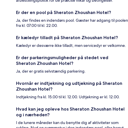
afbestillingspolitik for de præcise vilkår og betingelser.
Er der en pool på Sheraton Zhoushan Hotel?
Ja, der findes en indendørs pool. Gæster har adgang til poolen
fra kl. 07.00 til kl. 22.00.
Er kæledyr tilladt på Sheraton Zhoushan Hotel?
Kæledyr er desværre ikke tilladt, men servicedyr er velkomne.
Er der parkeringsmuligheder på stedet ved
Sheraton Zhoushan Hotel?
Ja, der er gratis selvstændig parkering.
Hvornår er indtjekning og udtjekning på Sheraton
Zhoushan Hotel?
Indtjekning fra kl. 15.00 til kl. 12.00. Udtjekning er kl. 12.00.
Hvad kan jeg opleve hos Sheraton Zhoushan Hotel
og i nærheden?
I de lunere måneder kan du benytte dig af aktiviteter som
cykling. Nyd en svømmetur i den indendørs pool, eller benyt