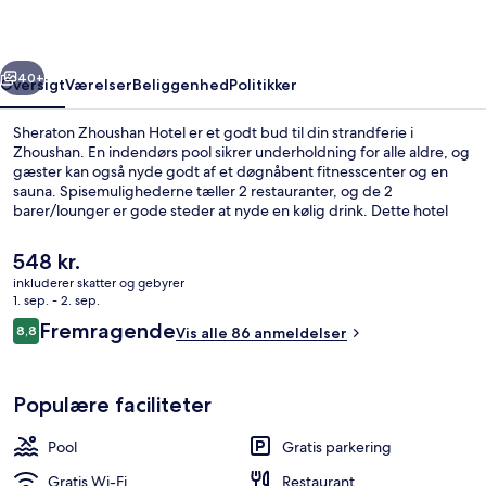
rige
Næste
40+
Oversigt
Værelser
Beliggenhed
Politikker
Sheraton Zhoushan Hotel er et godt bud til din strandferie i
Zhoushan. En indendørs pool sikrer underholdning for alle aldre, og
gæster kan også nyde godt af et døgnåbent fitnesscenter og en
sauna. Spisemulighederne tæller 2 restauranter, og de 2
barer/lounger er gode steder at nyde en kølig drink. Dette hotel
med luksusfaciliteter har også en gratis børneklub, et dampbad og
en have.
Den
548 kr.
nuværende
inkluderer skatter og gebyrer
pris
1. sep. - 2. sep.
Lobby
er
Anmeldelser
Fremragende
8,8
Vis alle 86 anmeldelser
548 kr.
8,8 ud af 10.
Populære faciliteter
Pool
Gratis parkering
Gratis Wi-Fi
Restaurant