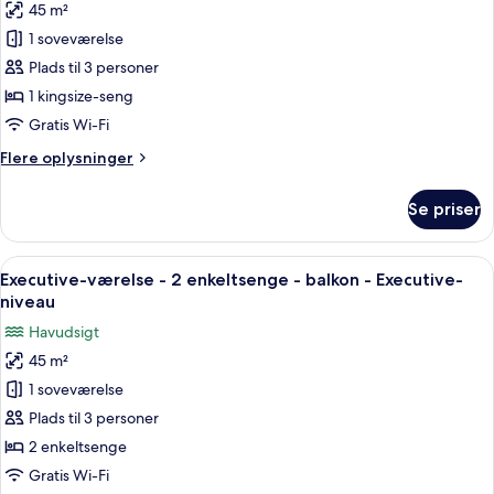
havudsigt
45 m²
Executive-
1 soveværelse
værelse
-
Plads til 3 personer
1
1 kingsize-seng
kingsize-
Gratis Wi-Fi
seng
Flere
Flere oplysninger
-
oplysninger
balkon
om
Se priser
Executive-
-
værelse
Executive-
-
Indlæs
Et hotelværelse med en stor seng, et 
niveau
6
1
Executive-værelse - 2 enkeltsenge - balkon - Executive-
alle
kingsize-
niveau
seng
billeder
Havudsigt
-
af
balkon
45 m²
Executive-
-
1 soveværelse
værelse
Executive-
niveau
-
Plads til 3 personer
2
2 enkeltsenge
enkeltsenge
Gratis Wi-Fi