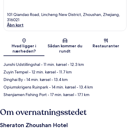
101 Qiandao Road, Lincheng New District, Zhoushan, Zhejiang,
316021
Åbn kort
Kort
Hvad ligger i
Sådan kommer du
Restauranter
nærheden?
rundt
Junshi Udstillingshal
- 11 min. kørsel
- 12.3 km
Zuyin Tempel
- 12 min. kørsel
- 11.7 km
Dinghai By
- 14 min. kørsel
- 13.4 km
Opiumskrigens Ruinpark
- 14 min. kørsel
- 13.4 km
Shenjiamen Fishing Port
- 17 min. kørsel
- 17.1 km
Om overnatningsstedet
Sheraton Zhoushan Hotel