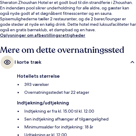
Sheraton Zhoushan Hotel er et godt bud til din strandferie i Zhoushan.
En indendørs pool sikrer underholdning for alle aldre, og gæster kan
også nyde godt af et døgnåbent fitnesscenter og en sauna.
Spisemulighederne tæller 2 restauranter, og de 2 barer/lounger er
gode steder at nyde en kølig drink. Dette hotel med luksusfaciliteter har
også en gratis børneklub, et dampbad og en have.
Oplysninger om afbestillingsrettigheder
Mere om dette overnatningssted
I korte træk
Hotellets størrelse
393 værelser
Overnatningsstedet har 22 etager
Indtjekning/udtjekning
Indtjekning er fra kl. 15.00 til kl. 12.00
Sen indtjekning afhænger af tilgængelighed
Minimumsalder for indtjekning: 18 år
Udtjekning er kl. 12.00