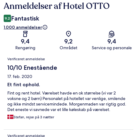
Anmeldelser af Hotel OTTO
Anmeldelser
Fantastisk
9,2
1.000 anmeldelser
9,4
9,2
9,4
Rengøring
Området
Service og personale
Anmeldelser
Verificeret anmeldelse
10/10 Enestående
17. feb. 2020
Et fint ophold.
Fint og rent hotel. Værelset havde en ok størrelse (vi var 2
voksne og 2 børn) Personalet på hotellet var venlige, smilende
og ikke mindst servicemindede. Morgenmaden var rigtig god.
Det eneste vi savnede var et lille køleskab på værelset.
Stefan, rejse på 3 nætter
Verificeret anmeldelse