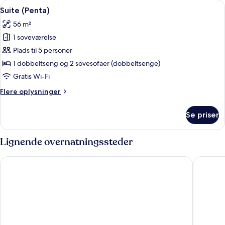
Indlæs
Suite (Penta) | Opholdsområde | LCD-
6
eller
Suite (Penta)
alle
2
56 m²
enkeltsenge
billeder
1 soveværelse
af
Suite
Plads til 5 personer
(Penta)
1 dobbeltseng og 2 sovesofaer (dobbeltsenge)
Gratis Wi-Fi
Flere
Flere oplysninger
oplysninger
om
Se priser
Suite
(Penta)
Lignende overnatningssteder
Hampton by Hilton Berlin City West
Premier 