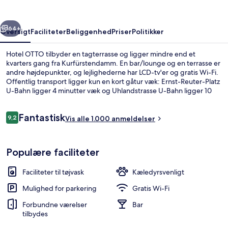
rige
Næste
64+
Oversigt
Faciliteter
Beliggenhed
Priser
Politikker
Hotel OTTO tilbyder en tagterrasse og ligger mindre end et
kvarters gang fra Kurfürstendamm. En bar/lounge og en terrasse er
andre højdepunkter, og lejlighederne har LCD-tv'er og gratis Wi-Fi.
Offentlig transport ligger kun en kort gåtur væk: Ernst-Reuter-Platz
U-Bahn ligger 4 minutter væk og Uhlandstrasse U-Bahn ligger 10
minutter derfra.
Anmeldelser
Fantastisk
9,2
Vis alle 1.000 anmeldelser
9,2 ud af 10.
Spiseområde
Populære faciliteter
Faciliteter til tøjvask
Kæledyrsvenligt
Mulighed for parkering
Gratis Wi-Fi
Forbundne værelser
Bar
tilbydes