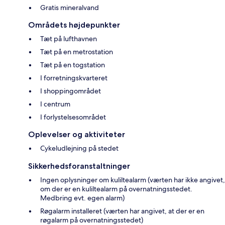
Gratis mineralvand
Områdets højdepunkter
Tæt på lufthavnen
Tæt på en metrostation
Tæt på en togstation
I forretningskvarteret
I shoppingområdet
I centrum
I forlystelsesområdet
Oplevelser og aktiviteter
Cykeludlejning på stedet
Sikkerhedsforanstaltninger
Ingen oplysninger om kuliltealarm (værten har ikke angivet,
om der er en kuliltealarm på overnatningsstedet.
Medbring evt. egen alarm)
Røgalarm installeret (værten har angivet, at der er en
røgalarm på overnatningsstedet)