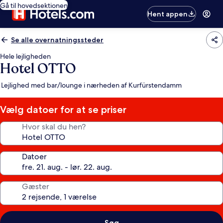
Gå til hovedsektionen
Hent appen
Se alle overnatningssteder
Hele lejligheden
Hotel OTTO
Lejlighed med bar/lounge i nærheden af Kurfürstendamm
Vælg datoer for at se priser
Hvor skal du hen?
Datoer
Gæster
Søg