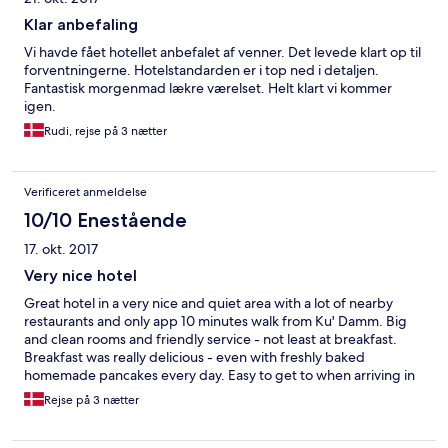
Klar anbefaling
Vi havde fået hotellet anbefalet af venner. Det levede klart op til
forventningerne. Hotelstandarden er i top ned i detaljen.
Fantastisk morgenmad lækre værelset. Helt klart vi kommer
igen.
Rudi, rejse på 3 nætter
Verificeret anmeldelse
10/10 Enestående
17. okt. 2017
Very nice hotel
Great hotel in a very nice and quiet area with a lot of nearby
restaurants and only app 10 minutes walk from Ku' Damm. Big
and clean rooms and friendly service - not least at breakfast.
Breakfast was really delicious - even with freshly baked
homemade pancakes every day. Easy to get to when arriving in
car and good parking facilities at reasonable prices.
Rejse på 3 nætter