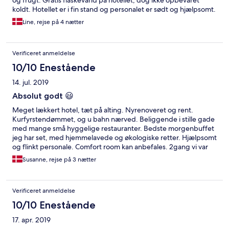
og frugt. Gratis flaskevand på hotellet, dog ikke opbevaret
koldt. Hotellet er i fin stand og personalet er sødt og hjælpsomt.
Et par store minusser er dog, at der ikke er aircondition på
Line, rejse på 4 nætter
hotellet og ej heller køleskab/minibar på værelset. Begge dele
var højt savnet på vores ferie i et 36 grader varmt Berlin. Extra
sengen som var opstillet på værelset var også rigtig dårlig, det
Verificeret anmeldelse
var som at ligge på beton. Men helhedsoplevelsen var god; var
der aircondition kunne vi godt finde på at komme igen.
10/10 Enestående
14. jul. 2019
Absolut godt 😃
Meget lækkert hotel, tæt på alting. Nyrenoveret og rent.
Kurfyrstendømmet, og u bahn nærved. Beliggende i stille gade
med mange små hyggelige restauranter. Bedste morgenbuffet
jeg har set, med hjemmelavede og økologiske retter. Hjælpsomt
og flinkt personale. Comfort room kan anbefales. 2gang vi var
der, og kommer helt sikkert igen.
Susanne, rejse på 3 nætter
Verificeret anmeldelse
10/10 Enestående
17. apr. 2019