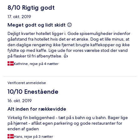
8/10 Rigtig godt
17. okt. 2019
Meget godt og lidt skidt 😊
Dejligt kvarter hotellet ligger i. Gode spisemuligheder indenfor
gåafstand fra hotellet hvis det er et ønske. Dog et lille minus, at
den daglige rengøring ikke fjernet brugte kaffekopper og ikke
fyldte op med kaffe. Lige ude for vores værelse stod der vand
på flasker til fri afbenyttelse. 👍
Kathrine, rejse på 4 nætter
Verificeret anmeldelse
10/10 Enestående
16. okt. 2019
Alt inden for rækkevidde
Virkelig fin beliggenhed - tæt på s bahn og u bahn. Bager lige
på hjørnet - aflåst egen parkering og gode restauranter for
enden af gaden
Hans, rejse på 3 nætter