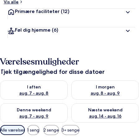
Vis alle
Primære faciliteter
(12)
Føl dig hjemme
(6)
Værelsesmuligheder
Tjek tilgængelighed for disse datoer
Tjek tilgængelighed for i aften aug. 7 - aug. 8
Tjek tilgængelighed for i morg
I aften
I morgen
aug. 7 - aug. 8
aug. 8 - aug. 9
Tjek tilgængelighed for denne weekend aug. 7 - aug. 9
Tjek tilgængelighed for næste
Denne weekend
Næste weekend
aug. 7 - aug. 9
aug. 14 - aug. 16
Tilgængelige
Alle værelser
1 seng
2 senge
3+ senge
filtre