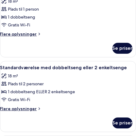
18 m²
billeder
Plads til 1 person
af
Standardenkeltværelse
1 dobbeltseng
Gratis Wi-Fi
Flere
Flere oplysninger
oplysninger
om
Se priser
Standardenkeltværelse
Indlæs
Allergivenligt sengetøj, pengeskab på 
6
Standardværelse med dobbeltseng eller 2 enkeltsenge
alle
18 m²
billeder
Plads til 2 personer
af
Standardværelse
1 dobbeltseng ELLER 2 enkeltsenge
med
Gratis Wi-Fi
dobbeltseng
Flere
Flere oplysninger
eller
oplysninger
2
om
Se priser
Standardværelse
enkeltsenge
med
dobbeltseng