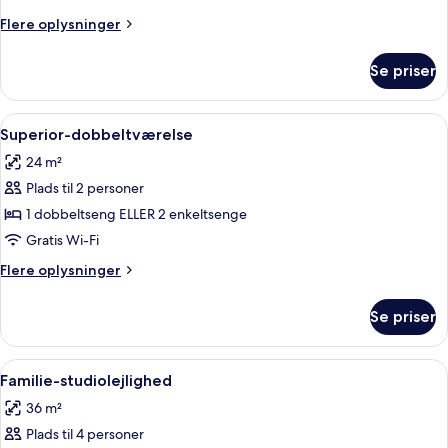
Flere
Flere oplysninger
oplysninger
om
Se priser
Familieværelse
(Comfort)
Indlæs
Allergivenligt sengetøj, pengeskab på 
8
Superior-dobbeltværelse
alle
24 m²
billeder
Plads til 2 personer
af
Superior-
1 dobbeltseng ELLER 2 enkeltsenge
dobbeltværelse
Gratis Wi-Fi
Flere
Flere oplysninger
oplysninger
om
Se priser
Superior-
dobbeltværelse
Indlæs
Allergivenligt sengetøj, pengeskab på 
8
Familie-studiolejlighed
alle
36 m²
billeder
Plads til 4 personer
af