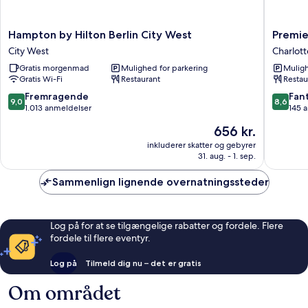
Hampton
Premier
Hampton by Hilton Berlin City West
Premie
by
Inn
City West
Charlot
Hilton
Berlin
Gratis morgenmad
Mulighed for parkering
Muligh
Berlin
Kurfür
Gratis Wi-Fi
Restaurant
Restau
City
Charlot
West
Wilmers
9.0
8.6
Fremragende
Fant
9,0
8,6
City
ud
ud
1.013 anmeldelser
145 
West
af
af
Prisen
656 kr.
10,
10,
er
Fremragende,
Fantasti
inkluderer skatter og gebyrer
656 kr.
31. aug. - 1. sep.
1.013
145
anmeldelser
anmelde
Sammenlign lignende overnatningssteder
Log på for at se tilgængelige rabatter og fordele. Flere
fordele til flere eventyr.
Log på
Tilmeld dig nu – det er gratis
Om området