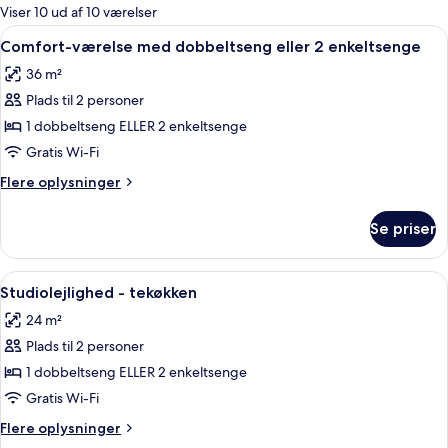
for
Viser 10 ud af 10 værelser
værelser
Indlæs
Allergivenligt sengetøj, pengeskab på 
11
Comfort-værelse med dobbeltseng eller 2 enkeltsenge
alle
36 m²
billeder
Plads til 2 personer
af
Comfort-
1 dobbeltseng ELLER 2 enkeltsenge
værelse
Gratis Wi-Fi
med
Flere
Flere oplysninger
dobbeltseng
oplysninger
eller
om
Se priser
Comfort-
2
værelse
enkeltsenge
med
Indlæs
Allergivenligt sengetøj, pengeskab på 
6
dobbeltseng
Studiolejlighed - tekøkken
alle
eller
24 m²
2
billeder
enkeltsenge
Plads til 2 personer
af
Studiolejlighed
1 dobbeltseng ELLER 2 enkeltsenge
-
Gratis Wi-Fi
tekøkken
Flere
Flere oplysninger
oplysninger