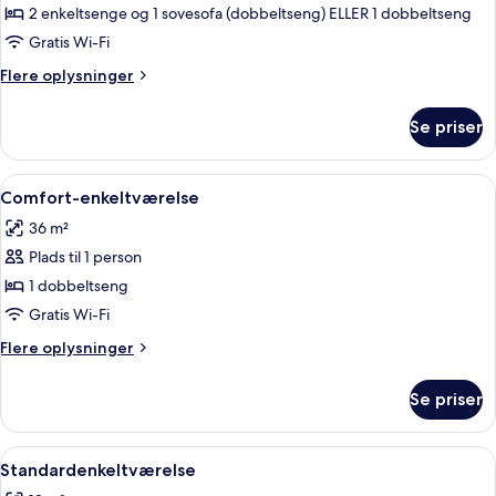
Familie-
2 enkeltsenge og 1 sovesofa (dobbeltseng) ELLER 1 dobbeltseng
studiolejlighed
Gratis Wi-Fi
Flere
Flere oplysninger
oplysninger
om
Se priser
Familie-
studiolejlighed
Indlæs
Allergivenligt sengetøj, pengeskab på 
11
Comfort-enkeltværelse
alle
36 m²
billeder
Plads til 1 person
af
Comfort-
1 dobbeltseng
enkeltværelse
Gratis Wi-Fi
Flere
Flere oplysninger
oplysninger
om
Se priser
Comfort-
enkeltværelse
Indlæs
Allergivenligt sengetøj, pengeskab på 
6
Standardenkeltværelse
alle