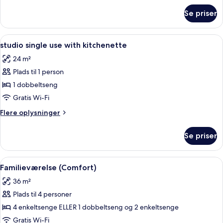
om
Se priser
Studiolejlighed
-
tekøkken
Indlæs
Allergivenligt sengetøj, pengeskab på 
6
studio single use with kitchenette
alle
24 m²
billeder
Plads til 1 person
af
studio
1 dobbeltseng
single
Gratis Wi-Fi
use
Flere
Flere oplysninger
with
oplysninger
kitchenette
om
Se priser
studio
single
use
Indlæs
Allergivenligt sengetøj, pengeskab på 
11
with
Familieværelse (Comfort)
alle
kitchenette
36 m²
billeder
Plads til 4 personer
af
Familieværelse
4 enkeltsenge ELLER 1 dobbeltseng og 2 enkeltsenge
(Comfort)
Gratis Wi-Fi