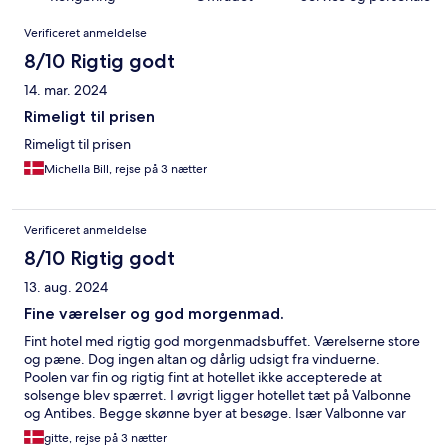
Anmeldelser
Verificeret anmeldelse
8/10 Rigtig godt
14. mar. 2024
Rimeligt til prisen
Rimeligt til prisen
Michella Bill, rejse på 3 nætter
Verificeret anmeldelse
8/10 Rigtig godt
13. aug. 2024
Fine værelser og god morgenmad.
Fint hotel med rigtig god morgenmadsbuffet. Værelserne store
og pæne. Dog ingen altan og dårlig udsigt fra vinduerne.
Poolen var fin og rigtig fint at hotellet ikke accepterede at
solsenge blev spærret. I øvrigt ligger hotellet tæt på Valbonne
og Antibes. Begge skønne byer at besøge. Især Valbonne var
outstanding hyggelig
gitte, rejse på 3 nætter