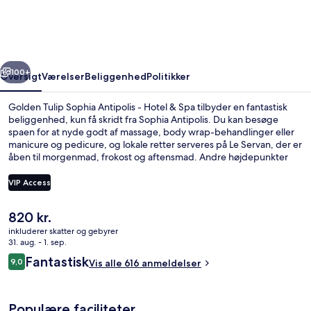
Antipolis
-
Hotel
rige
Næste
&
100+
Oversigt
Værelser
Beliggenhed
Politikker
Spa
Golden Tulip Sophia Antipolis - Hotel & Spa tilbyder en fantastisk
beliggenhed, kun få skridt fra Sophia Antipolis. Du kan besøge
spaen for at nyde godt af massage, body wrap-behandlinger eller
manicure og pedicure, og lokale retter serveres på Le Servan, der er
åben til morgenmad, frokost og aftensmad. Andre højdepunkter
tæller en bar/lounge, et døgnåbent fitnesscenter og en udendørs
tennisbane. Rejsende har kun godt at sige om stedets hjælpsomme
VIP Access
personale.
Den
820 kr.
Sæsonbestemt udendørs pool, parasolle
nuværende
inkluderer skatter og gebyrer
pris
31. aug. - 1. sep.
er
Anmeldelser
Fantastisk
9,0
Vis alle 616 anmeldelser
820 kr.
9,0 ud af 10.
Populære faciliteter