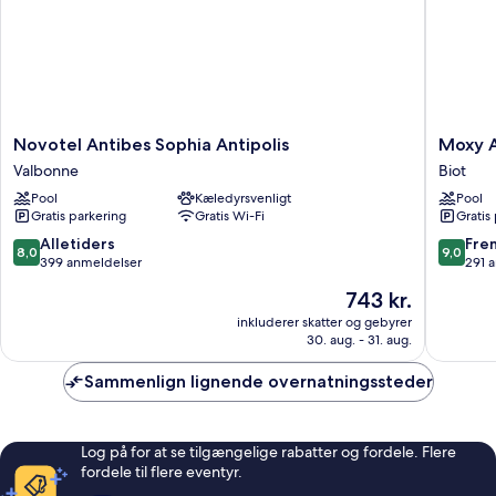
Novotel
Moxy
Novotel Antibes Sophia Antipolis
Moxy A
Antibes
Antibes
Valbonne
Biot
Sophia
Sophia
Pool
Kæledyrsvenligt
Pool
Antipolis
Antipoli
Gratis parkering
Gratis Wi-Fi
Gratis
Valbonne
Biot
8.0
9.0
Alletiders
Fre
8,0
9,0
ud
ud
399 anmeldelser
291 
af
af
Prisen
743 kr.
10,
10,
er
Alletiders,
Fremrag
inkluderer skatter og gebyrer
743 kr.
30. aug. - 31. aug.
399
291
anmeldelser
anmelde
Sammenlign lignende overnatningssteder
Log på for at se tilgængelige rabatter og fordele. Flere
fordele til flere eventyr.