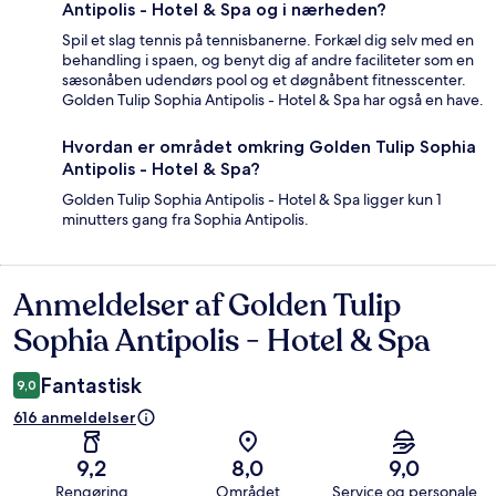
Antipolis - Hotel & Spa og i nærheden?
Spil et slag tennis på tennisbanerne. Forkæl dig selv med en
behandling i spaen, og benyt dig af andre faciliteter som en
sæsonåben udendørs pool og et døgnåbent fitnesscenter.
Golden Tulip Sophia Antipolis - Hotel & Spa har også en have.
Hvordan er området omkring Golden Tulip Sophia
Antipolis - Hotel & Spa?
Golden Tulip Sophia Antipolis - Hotel & Spa ligger kun 1
minutters gang fra Sophia Antipolis.
Anmeldelser af Golden Tulip
Anmeldelser
Sophia Antipolis - Hotel & Spa
Fantastisk
9,0
616 anmeldelser
9,2
8,0
9,0
Rengøring
Området
Service og personale