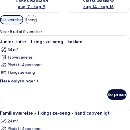
Denne weekend
Næste weekend
aug. 7 - aug. 9
aug. 14 - aug. 16
Tilgængelige
Alle værelser
1 seng
filtre
for
Viser 5 ud af 5 værelser
værelser
Indlæs
Et moderne hotelværelse med sofa, s
7
Junior-suite - 1 kingsize-seng - køkken
alle
34 m²
billeder
1 soveværelse
af
Junior-
Plads til 4 personer
suite
1 kingsize-seng
-
Flere
Flere oplysninger
1
oplysninger
kingsize-
om
Se priser
Junior-
seng
suite
-
-
Indlæs
Et moderne hotelværelse med en stor s
køkken
5
1
Familieværelse - 1 kingsize-seng - handicapvenligt
alle
kingsize-
24 m²
seng
billeder
-
Plads til 4 personer
af