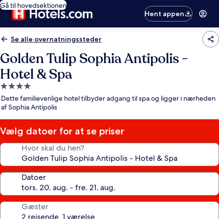
Gå til hovedsektionen
Hent appen
Se alle overnatningssteder
Golden Tulip Sophia Antipolis -
Hotel & Spa
4.0-
stjernet
Dette familievenlige hotel tilbyder adgang til spa og ligger i nærheden
overnatningssted
af Sophia Antipolis
Vælg datoer for at se priser
Hvor skal du hen?
Datoer
Gæster