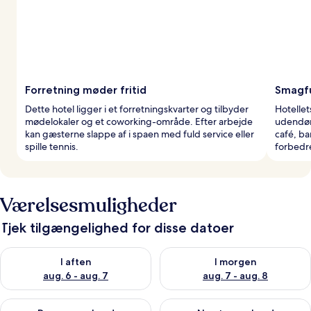
Forretning møder fritid
Smagfu
Dette hotel ligger i et forretningskvarter og tilbyder
Hotellet
mødelokaler og et coworking-område. Efter arbejde
udendør
kan gæsterne slappe af i spaen med fuld service eller
café, b
spille tennis.
forbedre
Værelsesmuligheder
Tjek tilgængelighed for disse datoer
Tjek tilgængelighed for i aften aug. 6 - aug. 7
Tjek tilgængelighed for i morg
I aften
I morgen
aug. 6 - aug. 7
aug. 7 - aug. 8
Tjek tilgængelighed for denne weekend aug. 7 - aug. 9
Tjek tilgængelighed for næste