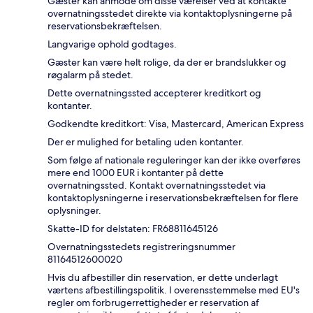
Gæster kan anmode om disse værelser ved at kontakte
overnatningsstedet direkte via kontaktoplysningerne på
reservationsbekræftelsen.
Langvarige ophold godtages.
Gæster kan være helt rolige, da der er brandslukker og
røgalarm på stedet.
Dette overnatningssted accepterer kreditkort og
kontanter.
Godkendte kreditkort: Visa, Mastercard, American Express
Der er mulighed for betaling uden kontanter.
Som følge af nationale reguleringer kan der ikke overføres
mere end 1000 EUR i kontanter på dette
overnatningssted. Kontakt overnatningsstedet via
kontaktoplysningerne i reservationsbekræftelsen for flere
oplysninger.
Skatte-ID for delstaten: FR68811645126
Overnatningsstedets registreringsnummer
81164512600020
Hvis du afbestiller din reservation, er dette underlagt
værtens afbestillingspolitik. I overensstemmelse med EU's
regler om forbrugerrettigheder er reservation af