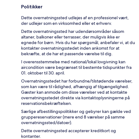
Politikker
Dette overnatningssted udlejes af en professionel vært,
der udlejer som en virksomhed eller et erhverv.
Dette overnatningssted har udendørsområder såsom
altaner, balkoner eller terrasser, der muligvis ikke er
egnede for børn. Hvis du har spørgsmål, anbefaler vi, at du
kontakter overnatningsstedet inden ankomst for at
bekræfte, at de har et passende værelse til dig.
I overensstemmelse med national/lokal lovgivning kan
aircondition være begrænset til bestemte tidspunkter fra
01. oktober til 30. april.
Overnatningsstedet har forbundne/tilstødende værelser,
som kan være til rådighed, afhængig af tilgængelighed.
Gæster kan anmode om disse værelser ved at kontakte
overnatningsstedet direkte via kontaktoplysningerne på
reservationsbekræftelsen.
Særlige afbestillingspolitikker og gebyrer kan gælde ved
gruppereservationer (mere end 8 værelser på samme
overnatningssted/datoer).
Dette overnatningssted accepterer kreditkort og
kontanter.