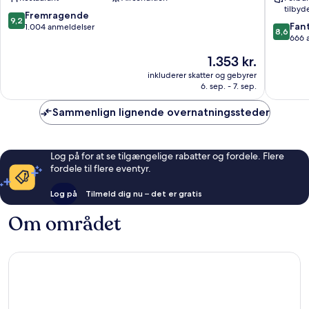
tilbyd
9.2
Fremragende
9,2
8.6
Fant
ud
1.004 anmeldelser
8,6
ud
666 
af
af
10,
Prisen
1.353 kr.
10,
Fremragende,
er
Fantasti
inkluderer skatter og gebyrer
1.004
1.353 kr.
6. sep. - 7. sep.
666
anmeldelser
anmelde
Sammenlign lignende overnatningssteder
Log på for at se tilgængelige rabatter og fordele. Flere
fordele til flere eventyr.
Log på
Tilmeld dig nu – det er gratis
Om området