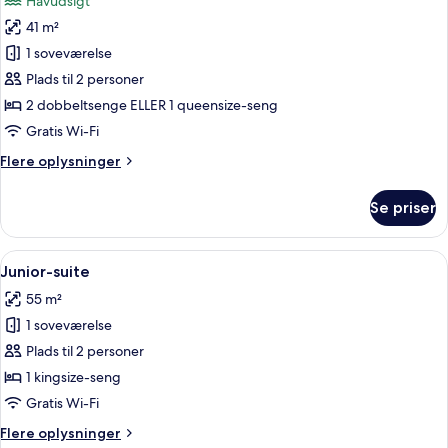
Havudsigt
billeder
41 m²
af
Premium-
1 soveværelse
værelse
Plads til 2 personer
-
2 dobbeltsenge ELLER 1 queensize-seng
havudsigt
Gratis Wi-Fi
Flere
Flere oplysninger
oplysninger
om
Se priser
Premium-
værelse
-
Indlæs
Et hotelværelse med en seng, et skrive
4
havudsigt
Junior-suite
alle
55 m²
billeder
1 soveværelse
af
Junior-
Plads til 2 personer
suite
1 kingsize-seng
Gratis Wi-Fi
Flere
Flere oplysninger