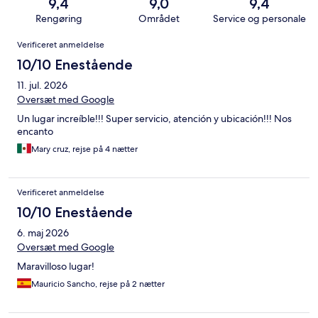
9,4
9,0
9,4
Rengøring
Området
Service og personale
Anmeldelser
Verificeret anmeldelse
10/10 Enestående
11. jul. 2026
Oversæt med Google
Un lugar increíble!!! Super servicio, atención y ubicación!!! Nos
encanto
Mary cruz, rejse på 4 nætter
Verificeret anmeldelse
10/10 Enestående
6. maj 2026
Oversæt med Google
Maravilloso lugar!
Mauricio Sancho, rejse på 2 nætter