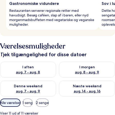
Gastronomiske vidundere
Sov i l
Restauranten serverer regionale retter med
Dette ho
havudsigt. Besøg caféen, slap af i baren, eller nyd
sengetøj
morgenmadsbuffeten med vegetariske og veganske
roomser
muligheder.
oplevels
Værelsesmuligheder
Tjek tilgængelighed for disse datoer
Tjek tilgængelighed for i aften aug. 7 - aug. 8
Tjek tilgængelighed for i morg
I aften
I morgen
aug. 7 - aug. 8
aug. 8 - aug. 9
Tjek tilgængelighed for denne weekend aug. 7 - aug. 9
Tjek tilgængelighed for næste
Denne weekend
Næste weekend
aug. 7 - aug. 9
aug. 14 - aug. 16
Tilgængelige
Alle værelser
1 seng
2 senge
filtre
for
Viser 11 ud af 11 værelser