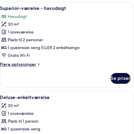
værelser
Indlæs
Et pænt indrettet hotelværelse med en 
5
Superior-værelse - havudsigt
alle
Havudsigt
billeder
30 m²
af
Superior-
1 soveværelse
værelse
Plads til 2 personer
-
1 queensize-seng ELLER 2 enkeltsenge
havudsigt
Gratis Wi-Fi
Flere
Flere oplysninger
oplysninger
om
Se priser
Superior-
værelse
-
Indlæs
Et hotelværelse med en stor seng, et sk
5
havudsigt
Deluxe-enkeltværelse
alle
30 m²
billeder
1 soveværelse
af
Deluxe-
Plads til 1 person
enkeltværelse
1 queensize-seng