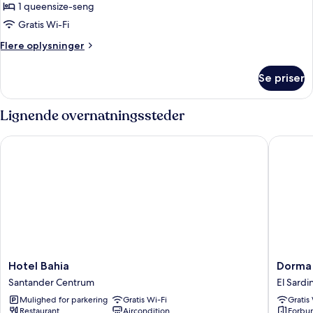
-
1 queensize-seng
havudsigt
Gratis Wi-Fi
Flere
Flere oplysninger
oplysninger
om
Se priser
Superior-
enkeltværelse
-
Lignende overnatningssteder
havudsigt
Hotel Bahia
Dorma S
Hotel
Dorma
Hotel Bahia
Dorma 
Bahia
Sardine
Santander Centrum
El Sardi
Santander
El
Mulighed for parkering
Gratis Wi-Fi
Gratis
Centrum
Sardine
Restaurant
Aircondition
Forbu