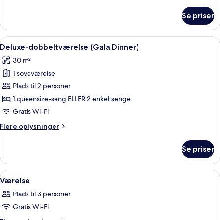
oplysninger
om
Se priser
Junior-
suite
Indlæs
Et hotelværelse med en stor seng, et sk
4
Deluxe-dobbeltværelse (Gala Dinner)
alle
30 m²
billeder
1 soveværelse
af
Deluxe-
Plads til 2 personer
dobbeltværelse
1 queensize-seng ELLER 2 enkeltsenge
(Gala
Gratis Wi-Fi
Dinner)
Flere
Flere oplysninger
oplysninger
om
Se priser
Deluxe-
dobbeltværelse
(Gala
Indlæs
Et hotelværelse med to senge, et skri
4
Dinner)
Værelse
alle
Plads til 3 personer
billeder
Gratis Wi-Fi
af