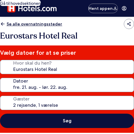
Gå til hovedsektionen
Hent appen
Se alle overnatningssteder
Eurostars Hotel Real
Vælg datoer for at se priser
Hvor skal du hen?
Datoer
Gæster
Søg