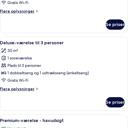
Gratis Wi-Fi
Flere
Flere oplysninger
oplysninger
om
Se priser
Deluxe-
enkeltværelse
Indlæs
Et hotelværelse med en dobbeltseng, s
4
Deluxe-værelse til 3 personer
alle
30 m²
billeder
1 soveværelse
af
Deluxe-
Plads til 3 personer
værelse
1 dobbeltseng og 1 udtræksseng (enkeltseng)
til
Gratis Wi-Fi
3
Flere
Flere oplysninger
personer
oplysninger
om
Se priser
Deluxe-
værelse
til
Indlæs
Udsigt fra værelset
5
3
Premium-værelse - havudsigt
alle
personer