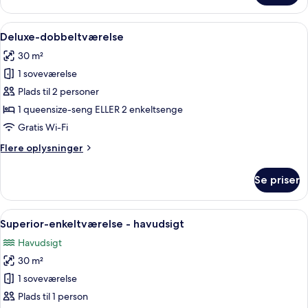
Indlæs
Et hotelværelse med en stor seng, et sk
5
Deluxe-dobbeltværelse
alle
30 m²
billeder
1 soveværelse
af
Deluxe-
Plads til 2 personer
dobbeltværelse
1 queensize-seng ELLER 2 enkeltsenge
Gratis Wi-Fi
Flere
Flere oplysninger
oplysninger
om
Se priser
Deluxe-
dobbeltværelse
Indlæs
Et hotelværelse med seng, to stole, et 
5
Superior-enkeltværelse - havudsigt
alle
Havudsigt
billeder
30 m²
af
Superior-
1 soveværelse
enkeltværelse
Plads til 1 person