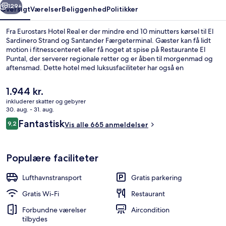
129+
Oversigt
Værelser
Beliggenhed
Politikker
Fra Eurostars Hotel Real er der mindre end 10 minutters kørsel til El
Sardinero Strand og Santander Færgeterminal. Gæster kan få lidt
motion i fitnesscenteret eller få noget at spise på Restaurante El
Puntal, der serverer regionale retter og er åben til morgenmad og
aftensmad. Dette hotel med luksusfaciliteter har også en
bar/lounge, en snackbar/deli og en terrasse. Rejsende er vilde med
stedets hjælpsomme personale.
Den
1.944 kr.
nuværende
inkluderer skatter og gebyrer
pris
30. aug. - 31. aug.
Udendørsområde
er
Anmeldelser
Fantastisk
9,2
Vis alle 665 anmeldelser
1.944 kr.
9,2 ud af 10.
Populære faciliteter
Lufthavnstransport
Gratis parkering
Gratis Wi-Fi
Restaurant
Forbundne værelser
Aircondition
tilbydes