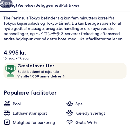
103+
Oversigt
Værelser
Beliggenhed
Politikker
The Peninsula Tokyo befinder sig kun fem minutters kørsel fra
Tokyos kejserpalads og Tokyo-tårnet. Du kan besøge spaen for at
nyde godt af massage, ansigtsbehandlinger eller ayurvediske
behandlinger, og ヘイフンテラス serverer frokost og aftensmad.
Andre højdepunkter på dette hotel med luksusfaciliteter tæller en
indendørs pool, en bar/lounge og et fitnesscenter. Rejsende har
kun godt at sige om stedets hjælpsomme personale. Offentlig
Den
4.995 kr.
transport ligger kun en kort gåtur væk: Hibiya Subwaystation er få
nuværende
16. aug. - 17. aug.
skridt derfra og Ginza Subwaystation ligger 4 minutter væk.
pris
Anmeldelser
9,6
Gæstefavoritter
Suite - 1 kingsize-seng (Marunouchi)
er
B
ud
Bedst bedømt af rejsende
4.995 kr.
e
Vis alle 1.009 anmeldelser
af
d
10,
s
Gæstefavoritter
Populære faciliteter
t
b
Pool
Spa
e
d
Lufthavnstransport
Kæledyrsvenligt
ø
Mulighed for parkering
Gratis Wi-Fi
m
t