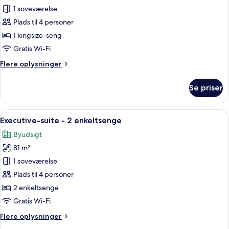
Executive-
1 soveværelse
suite
Plads til 4 personer
-
1 kingsize-seng
1
Gratis Wi-Fi
kingsize-
Flere
Flere oplysninger
seng
oplysninger
om
Se priser
Executive-
suite
-
Indlæs
En moderne stue med sofaarrangement
11
1
Executive-suite - 2 enkeltsenge
alle
kingsize-
Byudsigt
seng
billeder
81 m²
af
Executive-
1 soveværelse
suite
Plads til 4 personer
-
2 enkeltsenge
2
Gratis Wi-Fi
enkeltsenge
Flere
Flere oplysninger
oplysninger