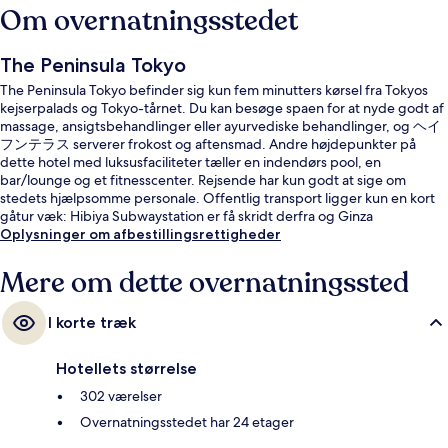
Om overnatningsstedet
The Peninsula Tokyo
The Peninsula Tokyo befinder sig kun fem minutters kørsel fra Tokyos
kejserpalads og Tokyo-tårnet. Du kan besøge spaen for at nyde godt af
massage, ansigtsbehandlinger eller ayurvediske behandlinger, og ヘイ
フンテラス serverer frokost og aftensmad. Andre højdepunkter på
dette hotel med luksusfaciliteter tæller en indendørs pool, en
bar/lounge og et fitnesscenter. Rejsende har kun godt at sige om
stedets hjælpsomme personale. Offentlig transport ligger kun en kort
gåtur væk: Hibiya Subwaystation er få skridt derfra og Ginza
Subwaystation ligger 4 minutter væk.
Oplysninger om afbestillingsrettigheder
Mere om dette overnatningssted
I korte træk
Hotellets størrelse
302 værelser
Overnatningsstedet har 24 etager