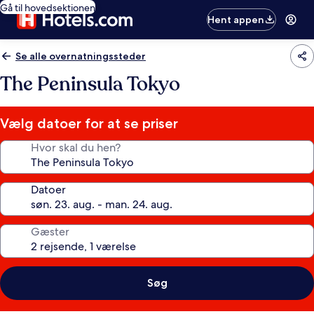
Gå til hovedsektionen
Hent appen
Se alle overnatningssteder
The Peninsula Tokyo
Vælg datoer for at se priser
Hvor skal du hen?
Datoer
Gæster
Søg