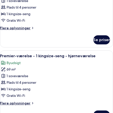
Suite
1 soveværelse
-
Plads til 4 personer
1
1 kingsize-seng
kingsize-
Gratis Wi-Fi
seng
Flere
Flere oplysninger
(Marunouchi)
oplysninger
om
Se priser
Suite
-
1
Indlæs
Et moderne hotelværelse med en stor s
10
kingsize-
Premier-værelse - 1 kingsize-seng - hjørneværelse
alle
seng
Byudsigt
(Marunouchi)
billeder
69 m²
af
Premier-
1 soveværelse
værelse
Plads til 4 personer
-
1 kingsize-seng
1
Gratis Wi-Fi
kingsize-
Flere
Flere oplysninger
seng
oplysninger
-
om