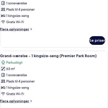
Grand-
1 soveværelse
værelse
Plads til 4 personer
-
1 kingsize-seng
1
Gratis Wi-Fi
kingsize-
Flere
Flere oplysninger
seng
oplysninger
(Premier
om
Se priser
Garden
Grand-
værelse
Room)
-
Indlæs
Et moderne hotelværelse med en stor 
12
1
Grand-værelse - 1 kingsize-seng (Premier Park Room)
alle
kingsize-
Parkudsigt
seng
billeder
(Premier
63 m²
af
Garden
Grand-
1 soveværelse
Room)
værelse
Plads til 4 personer
-
1 kingsize-seng
1
Gratis Wi-Fi
kingsize-
Flere
Flere oplysninger
seng
oplysninger