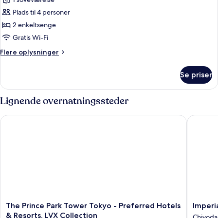
Superior-
værelse
Plads til 4 personer
-
2 enkeltsenge
2
Gratis Wi-Fi
enkeltsenge
Flere
Flere oplysninger
(Accessible)
oplysninger
om
Se priser
Superior-
værelse
-
Lignende overnatningssteder
2
enkeltsenge
The Prince Park Tower Tokyo - Preferred Hotels & Resorts, LV
Imperial
(Accessible)
The
Imperial
The Prince Park Tower Tokyo - Preferred Hotels
Imperi
Prince
Hotel,
& Resorts, LVX Collection
Chiyoda