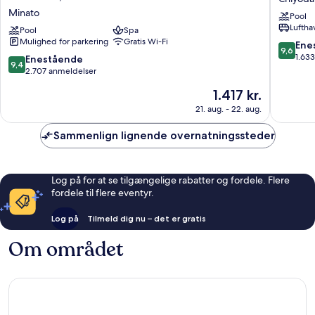
Park
Tokyo
Minato
Pool
Tower
Chiyoda
Luftha
Tokyo
Pool
Spa
Mulighed for parkering
Gratis Wi-Fi
-
9.6
Ene
9,6
Preferred
ud
1.63
9.4
Enestående
9,4
Hotels
af
ud
2.707 anmeldelser
&
10,
af
Prisen
1.417 kr.
Resorts,
Eneståe
10,
er
LVX
1.633
Enestående,
21. aug. - 22. aug.
1.417 kr.
Collection
anmelde
2.707
Minato
anmeldelser
Sammenlign lignende overnatningssteder
Log på for at se tilgængelige rabatter og fordele. Flere
fordele til flere eventyr.
Log på
Tilmeld dig nu – det er gratis
Om området