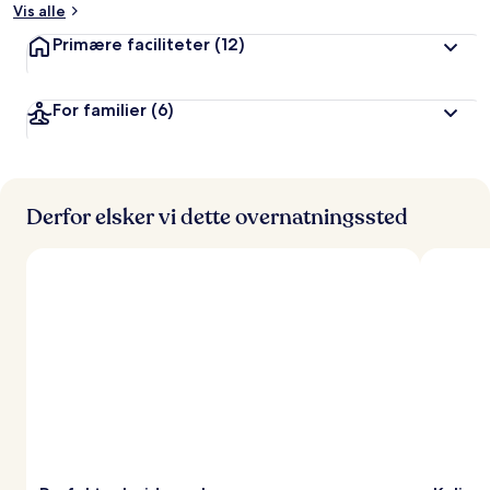
Vis alle
a
Primære faciliteter
(12)
f
r
For familier
(6)
e
j
s
e
n
d
Derfor elsker vi dette overnatningssted
e