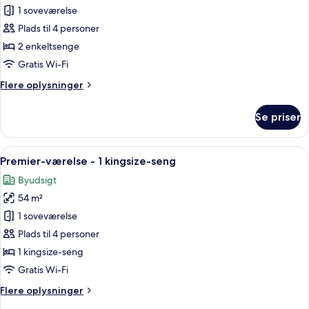
Deluxe-
1 soveværelse
suite
Plads til 4 personer
-
2 enkeltsenge
2
Gratis Wi-Fi
enkeltsenge
Flere
Flere oplysninger
oplysninger
om
Se priser
Deluxe-
suite
-
Indlæs
Et moderne hotelværelse med en stor s
12
2
Premier-værelse - 1 kingsize-seng
alle
enkeltsenge
Byudsigt
billeder
54 m²
af
Premier-
1 soveværelse
værelse
Plads til 4 personer
-
1 kingsize-seng
1
Gratis Wi-Fi
kingsize-
Flere
Flere oplysninger
seng
oplysninger