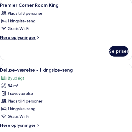
Indlæs
Et moderne hotelværelse med stort vi
4
Premier Corner Room King
alle
Plads til 3 personer
billeder
1 kingsize-seng
af
Premier
Gratis Wi-Fi
Corner
Flere
Flere oplysninger
Room
oplysninger
om
King
Se priser
Premier
Corner
Room
Indlæs
Et moderne hotelværelse med en stor s
11
King
Deluxe-værelse - 1 kingsize-seng
alle
Byudsigt
billeder
54 m²
af
Deluxe-
1 soveværelse
værelse
Plads til 4 personer
-
1 kingsize-seng
1
Gratis Wi-Fi
kingsize-
Flere
Flere oplysninger
seng
oplysninger