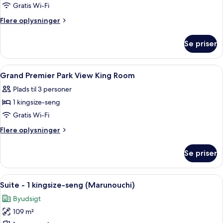
Grand
Gratis Wi-Fi
Premier
Flere
Flere oplysninger
Garden
oplysninger
om
View
Se priser
Grand
King
Premier
Room
Garden
Indlæs
Et hotelværelse med en stor seng, en so
8
View
Grand Premier Park View King Room
alle
King
Plads til 3 personer
Room
billeder
1 kingsize-seng
af
Grand
Gratis Wi-Fi
Premier
Flere
Flere oplysninger
Park
oplysninger
om
View
Se priser
Grand
King
Premier
Room
Park
Indlæs
Et moderne hotelværelse med et stort 
12
View
Suite - 1 kingsize-seng (Marunouchi)
alle
King
Byudsigt
Room
billeder
109 m²
af