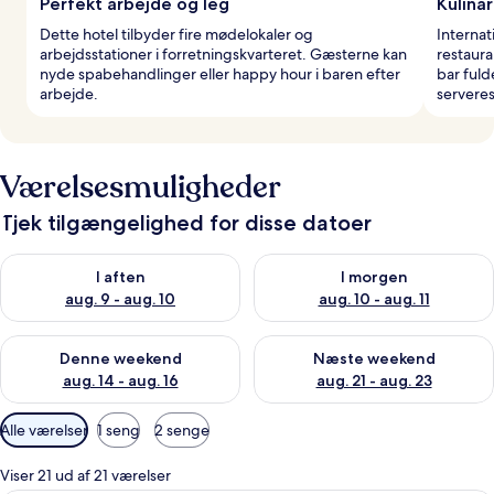
Perfekt arbejde og leg
Kulinar
Dette hotel tilbyder fire mødelokaler og
Internat
arbejdsstationer i forretningskvarteret. Gæsterne kan
restaura
nyde spabehandlinger eller happy hour i baren efter
bar ful
arbejde.
serveres
Værelsesmuligheder
Tjek tilgængelighed for disse datoer
Tjek tilgængelighed for i aften aug. 9 - aug. 10
Tjek tilgængelighed for i morg
I aften
I morgen
aug. 9 - aug. 10
aug. 10 - aug. 11
Tjek tilgængelighed for denne weekend aug. 14 - aug. 16
Tjek tilgængelighed for næste
Denne weekend
Næste weekend
aug. 14 - aug. 16
aug. 21 - aug. 23
Tilgængelige
Alle værelser
1 seng
2 senge
filtre
for
Viser 21 ud af 21 værelser
værelser