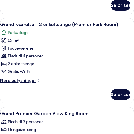
(Premier
om
Se priser
Park
Grand-
værelse
Room)
-
Indlæs
Et moderne hotelværelse med en stor b
12
1
Grand-værelse - 2 enkeltsenge (Premier Park Room)
alle
kingsize-
Parkudsigt
seng
billeder
(Premier
63 m²
af
Park
Grand-
1 soveværelse
Room)
værelse
Plads til 4 personer
-
2 enkeltsenge
2
Gratis Wi-Fi
enkeltsenge
Flere
Flere oplysninger
(Premier
oplysninger
Park
om
Se priser
Room)
Grand-
værelse
-
Indlæs
Et moderne hotelværelse med en stor 
6
2
Grand Premier Garden View King Room
alle
enkeltsenge
Plads til 3 personer
(Premier
billeder
Park
1 kingsize-seng
af
Room)