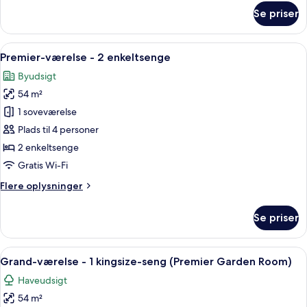
om
Se priser
Premier-
værelse
-
Indlæs
Et hotelværelse med en stor seng, en so
11
1
Premier-værelse - 2 enkeltsenge
alle
kingsize-
Byudsigt
seng
billeder
54 m²
af
Premier-
1 soveværelse
værelse
Plads til 4 personer
-
2 enkeltsenge
2
Gratis Wi-Fi
enkeltsenge
Flere
Flere oplysninger
oplysninger
om
Se priser
Premier-
værelse
-
Indlæs
Et moderne hotelværelse med en stor s
14
2
Grand-værelse - 1 kingsize-seng (Premier Garden Room)
alle
enkeltsenge
Haveudsigt
billeder
54 m²
af