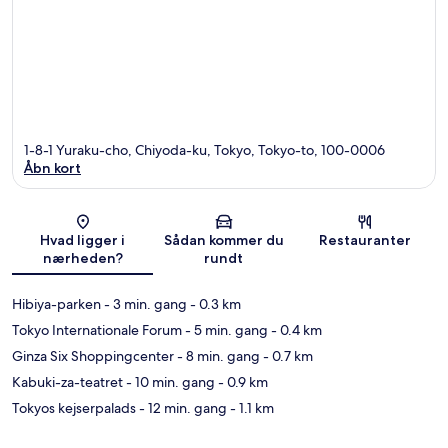
1-8-1 Yuraku-cho, Chiyoda-ku, Tokyo, Tokyo-to, 100-0006
Åbn kort
Kort
Hvad ligger i
Sådan kommer du
Restauranter
nærheden?
rundt
Hibiya-parken
- 3 min. gang
- 0.3 km
Tokyo Internationale Forum
- 5 min. gang
- 0.4 km
Ginza Six Shoppingcenter
- 8 min. gang
- 0.7 km
Kabuki-za-teatret
- 10 min. gang
- 0.9 km
Tokyos kejserpalads
- 12 min. gang
- 1.1 km