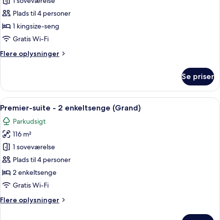
Premier-
1 soveværelse
suite
Plads til 4 personer
-
1 kingsize-seng
1
Gratis Wi-Fi
kingsize-
Flere
Flere oplysninger
seng
oplysninger
(Grand)
om
Se priser
Premier-
suite
-
Indlæs
En rummelig opholdsstue med udsigt o
15
1
Premier-suite - 2 enkeltsenge (Grand)
alle
kingsize-
Parkudsigt
seng
billeder
(Grand)
116 m²
af
Premier-
1 soveværelse
suite
Plads til 4 personer
-
2 enkeltsenge
2
Gratis Wi-Fi
enkeltsenge
Flere
Flere oplysninger
(Grand)
oplysninger
om