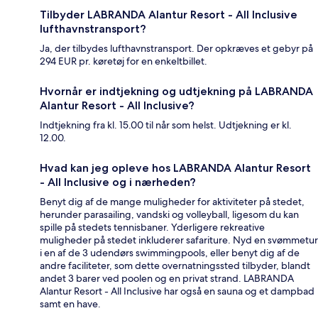
Tilbyder LABRANDA Alantur Resort - All Inclusive
lufthavnstransport?
Ja, der tilbydes lufthavnstransport. Der opkræves et gebyr på
294 EUR pr. køretøj for en enkeltbillet.
Hvornår er indtjekning og udtjekning på LABRANDA
Alantur Resort - All Inclusive?
Indtjekning fra kl. 15.00 til når som helst. Udtjekning er kl.
12.00.
Hvad kan jeg opleve hos LABRANDA Alantur Resort
- All Inclusive og i nærheden?
Benyt dig af de mange muligheder for aktiviteter på stedet,
herunder parasailing, vandski og volleyball, ligesom du kan
spille på stedets tennisbaner. Yderligere rekreative
muligheder på stedet inkluderer safariture. Nyd en svømmetur
i en af de 3 udendørs swimmingpools, eller benyt dig af de
andre faciliteter, som dette overnatningssted tilbyder, blandt
andet 3 barer ved poolen og en privat strand. LABRANDA
Alantur Resort - All Inclusive har også en sauna og et dampbad
samt en have.