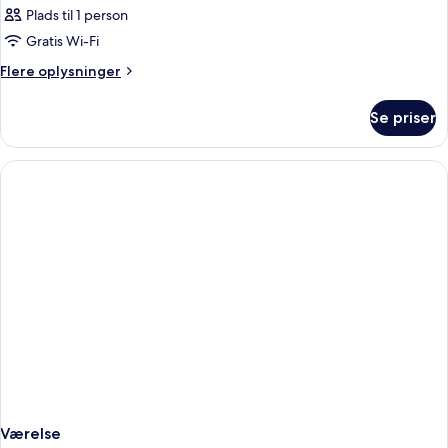
Plads til 1 person
Gratis Wi-Fi
Flere
Flere oplysninger
oplysninger
om
Se priser
Værelse
Værelse