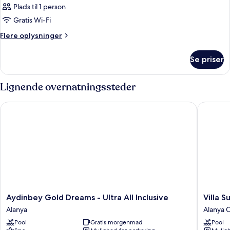
Plads til 1 person
Gratis Wi-Fi
Flere
Flere oplysninger
oplysninger
om
Se priser
Værelse
Lignende overnatningssteder
Aydinbey Gold Dreams - Ultra All Inclusive
Villa Su
Aydinbey
Villa
Aydinbey Gold Dreams - Ultra All Inclusive
Villa 
Gold
Sunflow
Alanya
Alanya 
Dreams
Hotel
Pool
Gratis morgenmad
Pool
-
Alanya