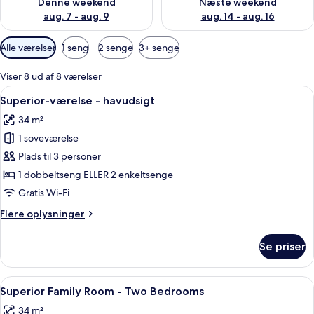
Denne weekend
Næste weekend
aug. 7 - aug. 9
aug. 14 - aug. 16
Tilgængelige
Alle værelser
1 seng
2 senge
3+ senge
filtre
for
Viser 8 ud af 8 værelser
værelser
Indlæs
Et hotelværelse med seng, fjernsyn, et 
9
Superior-værelse - havudsigt
alle
34 m²
billeder
1 soveværelse
af
Superior-
Plads til 3 personer
værelse
1 dobbeltseng ELLER 2 enkeltsenge
-
Gratis Wi-Fi
havudsigt
Flere
Flere oplysninger
oplysninger
om
Se priser
Superior-
værelse
-
Indlæs
Et hotelværelse med en stor seng, et
9
havudsigt
Superior Family Room - Two Bedrooms
alle
34 m²