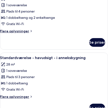
billeder
1 soveværelse
af
Superior
Plads til 4 personer
Family
1 dobbeltseng og 2 enkeltsenge
Room
Gratis Wi-Fi
-
Flere
Flere oplysninger
Two
oplysninger
Bedrooms
om
Se priser
Superior
Family
Room
Indlæs
En balkon med to hvide plastikstole, e
11
-
Standardværelse - havudsigt - i anneksbygning
alle
Two
28 m²
Bedrooms
billeder
1 soveværelse
af
Standardværelse
Plads til 3 personer
-
1 dobbeltseng
havudsigt
Gratis Wi-Fi
-
Flere
Flere oplysninger
i
oplysninger
anneksbygning
om
Se priser