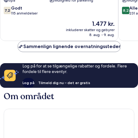
Spa
Mulighed for parkering
Muligh
Ultra
Centru
All
7.2
8.2
Godt
Alle
7,2
8,2
Inclusive
ud
ud
115 anmeldelser
231 
Alanya
af
af
Prisen
1.477 kr.
10,
10,
er
Godt,
Alletider
inkluderer skatter og gebyrer
1.477 kr.
8. aug. - 9. aug.
115
231
anmeldelser
anmelde
Sammenlign lignende overnatningssteder
Log på for at se tilgængelige rabatter og fordele. Flere
fordele til flere eventyr.
Log på
Tilmeld dig nu – det er gratis
Om området