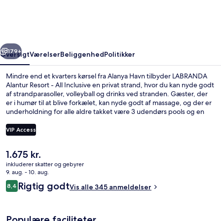
-
All
Inclusive
rige
Næste
179+
Oversigt
Værelser
Beliggenhed
Politikker
Mindre end et kvarters kørsel fra Alanya Havn tilbyder LABRANDA
Alantur Resort - All Inclusive en privat strand, hvor du kan nyde godt
af strandparasoller, volleyball og drinks ved stranden. Gæster, der
er i humør til at blive forkælet, kan nyde godt af massage, og der er
underholdning for alle aldre takket være 3 udendørs pools og en
indendørs pool. Spisemulighederne tæller 2 restauranter, og de 3
barer ved poolen er gode steder at nyde en kølig drink. Andre
VIP Access
højdepunkter på dette overnatningssted med luksusfaciliteter
tæller en gratis børneklub, en bar/lounge og et motionscenter.
Den
1.675 kr.
Rejsende er vilde med stedets hjælpsomme personale.
Vandrutsjebane
nuværende
inkluderer skatter og gebyrer
pris
9. aug. - 10. aug.
er
Anmeldelser
Rigtig godt
8,4
Vis alle 345 anmeldelser
1.675 kr.
8,4 ud af 10.
Populære faciliteter