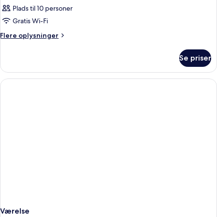
Plads til 10 personer
Gratis Wi-Fi
Flere
Flere oplysninger
oplysninger
om
Se priser
Værelse
Værelse