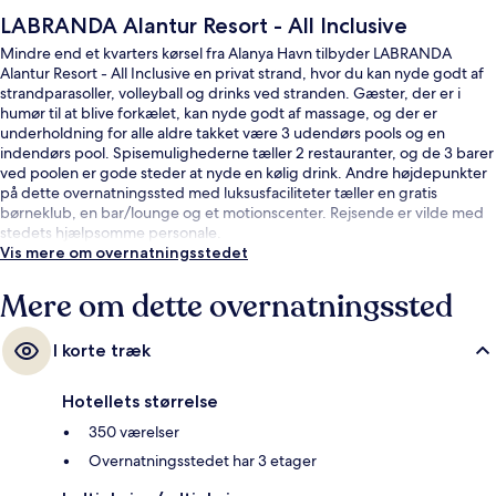
LABRANDA Alantur Resort - All Inclusive
Mindre end et kvarters kørsel fra Alanya Havn tilbyder LABRANDA
Alantur Resort - All Inclusive en privat strand, hvor du kan nyde godt af
strandparasoller, volleyball og drinks ved stranden. Gæster, der er i
humør til at blive forkælet, kan nyde godt af massage, og der er
underholdning for alle aldre takket være 3 udendørs pools og en
indendørs pool. Spisemulighederne tæller 2 restauranter, og de 3 barer
ved poolen er gode steder at nyde en kølig drink. Andre højdepunkter
på dette overnatningssted med luksusfaciliteter tæller en gratis
børneklub, en bar/lounge og et motionscenter. Rejsende er vilde med
stedets hjælpsomme personale.
Vis mere om overnatningsstedet
Mere om dette overnatningssted
I korte træk
Hotellets størrelse
350 værelser
Overnatningsstedet har 3 etager