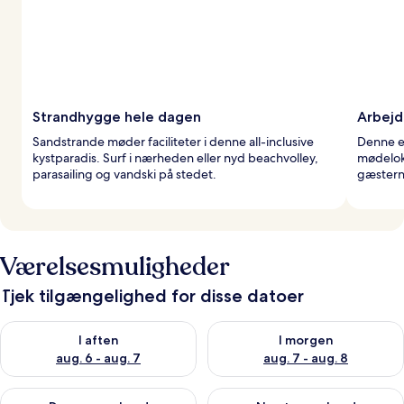
Strandhygge hele dagen
Arbejd
Sandstrande møder faciliteter i denne all-inclusive
Denne ej
kystparadis. Surf i nærheden eller nyd beachvolley,
mødelok
parasailing og vandski på stedet.
gæsterne
Værelsesmuligheder
Tjek tilgængelighed for disse datoer
Tjek tilgængelighed for i aften aug. 6 - aug. 7
Tjek tilgængelighed for i morg
I aften
I morgen
aug. 6 - aug. 7
aug. 7 - aug. 8
Tjek tilgængelighed for denne weekend aug. 7 - aug. 9
Tjek tilgængelighed for næste