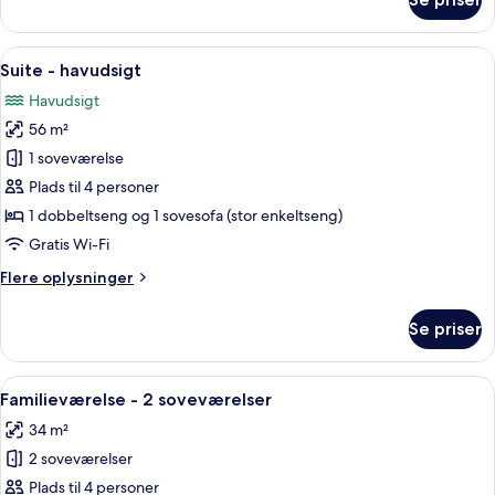
Standardværelse
-
havudsigt
Indlæs
Et udendørs siddeområde med to hvide p
12
-
Suite - havudsigt
alle
i
Havudsigt
anneksbygning
billeder
56 m²
af
Suite
1 soveværelse
-
Plads til 4 personer
havudsigt
1 dobbeltseng og 1 sovesofa (stor enkeltseng)
Gratis Wi-Fi
Flere
Flere oplysninger
oplysninger
om
Se priser
Suite
-
havudsigt
Indlæs
En balkon med to hvide plastikstole, et
10
Familieværelse - 2 soveværelser
alle
34 m²
billeder
2 soveværelser
af
Familieværelse
Plads til 4 personer