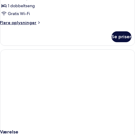
-
1 dobbeltseng
2
Gratis Wi-Fi
soveværelser
Flere
Flere oplysninger
oplysninger
om
Se priser
Familieværelse
-
2
soveværelser
Værelse