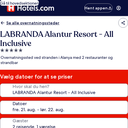
Gå til hovedsektionen
Hent appen
Se alle overnatningssteder
LABRANDA Alantur Resort - All
Inclusive
5.0-
stjernet
Overnatningssted ved stranden i Alanya med 2 restauranter og
overnatningssted
strandbar
Vælg datoer for at se priser
Hvor skal du hen?
Datoer
Gæster