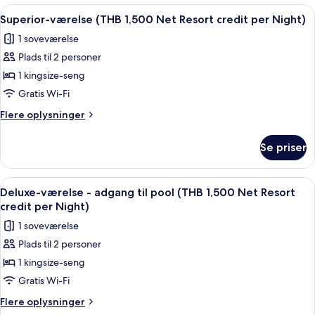
Net
-
Indlæs
Minibar, pengeskab på værelset, skri
4
Resort
privat
Superior-værelse (THB 1,500 Net Resort credit per Night)
alle
pool
credit
1 soveværelse
(THB
billeder
per
2,000
Plads til 2 personer
af
Night)
Net
Superior-
1 kingsize-seng
Resort
værelse
credit
Gratis Wi-Fi
per
(THB
Flere
Flere oplysninger
Night)
1,500
oplysninger
Net
om
Se priser
Superior-
Resort
værelse
credit
(THB
Indlæs
Balkon
per
5
1,500
Deluxe-værelse - adgang til pool (THB 1,500 Net Resort
alle
Net
Night)
credit per Night)
Resort
billeder
1 soveværelse
credit
af
per
Plads til 2 personer
Deluxe-
Night)
1 kingsize-seng
værelse
-
Gratis Wi-Fi
adgang
Flere
Flere oplysninger
til
oplysninger