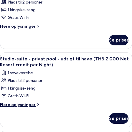
per
Plads til 2 personer
Deluxe-
Night)
1 kingsize-seng
værelse
-
Gratis Wi-Fi
adgang
Flere
Flere oplysninger
til
oplysninger
om
pool
Se priser
Deluxe-
(THB
værelse
2,000
-
Indlæs
Terrasse/gårdhave
5
Net
adgang
Studio-suite - privat pool - udsigt til have (THB 2,000 Net
alle
til
Resort
Resort credit per Night)
pool
billeder
credit
1 soveværelse
(THB
af
per
2,000
Plads til 2 personer
Studio-
Net
Night)
1 kingsize-seng
suite
Resort
credit
-
Gratis Wi-Fi
per
privat
Flere
Flere oplysninger
Night)
pool
oplysninger
om
-
Se priser
Studio-
udsigt
suite
til
-