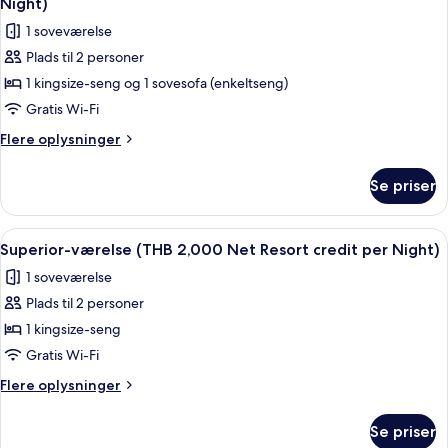
credit
Night)
(THB
billeder
per
1 soveværelse
1,500
af
Night)
Net
Plads til 2 personer
Junior-
Resort
1 kingsize-seng og 1 sovesofa (enkeltseng)
villa
credit
per
-
Gratis Wi-Fi
Night)
privat
Flere
Flere oplysninger
pool
oplysninger
om
(THB
Se priser
Junior-
2,000
villa
Net
-
Indlæs
Minibar, pengeskab på værelset, skri
4
Resort
privat
Superior-værelse (THB 2,000 Net Resort credit per Night)
alle
pool
credit
1 soveværelse
(THB
billeder
per
2,000
Plads til 2 personer
af
Night)
Net
Superior-
1 kingsize-seng
Resort
værelse
credit
Gratis Wi-Fi
per
(THB
Flere
Flere oplysninger
Night)
2,000
oplysninger
Net
om
Se priser
Superior-
Resort