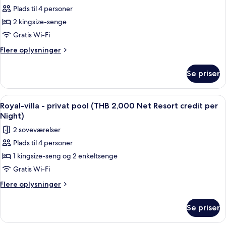
credit
(THB
Plads til 4 personer
af
per
2,000
Grand-
2 kingsize-senge
Net
Night)
villa
Resort
Gratis Wi-Fi
credit
(THB
Flere
Flere oplysninger
per
2,000
oplysninger
Night)
Net
om
Se priser
Grand-
Resort
villa
credit
(THB
Indlæs
Terrasse/gårdhave
per
7
2,000
Royal-villa - privat pool (THB 2,000 Net Resort credit per
alle
Net
Night)
Night)
Resort
billeder
2 soveværelser
credit
af
per
Plads til 4 personer
Royal-
Night)
1 kingsize-seng og 2 enkeltsenge
villa
-
Gratis Wi-Fi
privat
Flere
Flere oplysninger
pool
oplysninger
om
(THB
Se priser
Royal-
2,000
villa