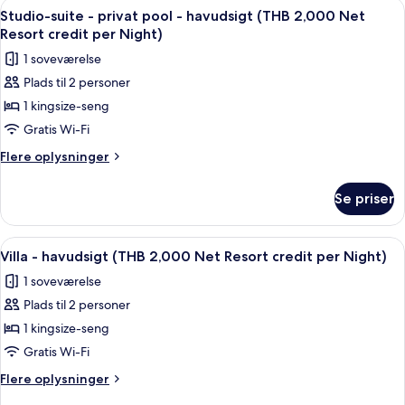
Indlæs
Minibar, pengeskab på værelset, skri
5
have
privat
Studio-suite - privat pool - havudsigt (THB 2,000 Net
alle
pool
(THB
Resort credit per Night)
-
billeder
2,000
1 soveværelse
udsigt
af
Net
til
Plads til 2 personer
Studio-
have
Resort
1 kingsize-seng
suite
(THB
credit
2,000
-
Gratis Wi-Fi
per
Net
privat
Flere
Flere oplysninger
Night)
Resort
pool
oplysninger
credit
om
-
per
Se priser
Studio-
Night)
havudsigt
suite
(THB
-
Indlæs
Terrasse/gårdhave
4
2,000
privat
Villa - havudsigt (THB 2,000 Net Resort credit per Night)
alle
pool
Net
1 soveværelse
-
billeder
Resort
havudsigt
Plads til 2 personer
af
credit
(THB
Villa
1 kingsize-seng
2,000
per
-
Net
Gratis Wi-Fi
Night)
Resort
havudsigt
Flere
Flere oplysninger
credit
(THB
oplysninger
per