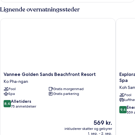
Lignende overnatningssteder
Vannee Golden Sands Beachfront Resort
Explorar
Vannee
Explorar
Vannee Golden Sands Beachfront Resort
Explor
Golden
Koh
Spa
Ko Pha-ngan
Sands
Samui
Koh Sam
Pool
Gratis morgenmad
Beachfront
–
Spa
Gratis parkering
Resort
Adults
Pool
Luftha
Ko
Only
8.4
Alletiders
8,4
Pha-
Resort
ud
75 anmeldelser
9.4
Ene
9,4
ngan
and
af
ud
559 
Spa
10,
af
Prisen
569 kr.
Koh
Alletiders,
10,
er
Samui
75
Eneståe
inkluderer skatter og gebyrer
569 kr.
anmeldelser
1. sep. - 2. sep.
559