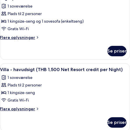
Resort
billeder
1 soveværelse
credit
af
per
Plads til 2 personer
Junior-
Night)
1 kingsize-seng og 1 sovesofa (enkeltseng)
villa
-
Gratis Wi-Fi
privat
Flere
Flere oplysninger
pool
oplysninger
om
(THB
Se priser
Junior-
1,500
villa
Net
-
Indlæs
Terrasse/gårdhave
4
Resort
privat
Villa - havudsigt (THB 1,500 Net Resort credit per Night)
alle
pool
credit
1 soveværelse
(THB
billeder
per
1,500
Plads til 2 personer
af
Night)
Net
Villa
1 kingsize-seng
Resort
-
credit
Gratis Wi-Fi
per
havudsigt
Flere
Flere oplysninger
Night)
(THB
oplysninger
1,500
om
Se priser
Villa
Net
-