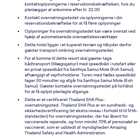
kontaktoplysningerne i reservationsbekræftelsen, hvis du
planlægger at ankomme efter kl. 22.00
Kontakt overnatningsstedet via oplysningerne i din
reservationsbekræftelse for at få flere oplysninger
Oplysninger fra overnatningsstedet kan være oversat ved
hjælp af automatiserede oversættelsesværktøjer
Dette hotel ligger i et kuperet terræn og tilbyder derfor
gæster transport omkring overnatningsstedet.
For at komme til dette resort skal gæster tage
bådtransport (tillægsgebyr) med speedbåd i rutefart eller
en privat speedbåd fra Santhiya Samui Mole (Koh Samui),
afhængigt af vejrforholdene. Turen med fælles speedbåd
tager 30 minutter og afgår fra Santhiya Samui Mole (Koh
Samui). Gæster kontakte overnatningsstedet på forhånd
for at få oplyst planlagte afgange.
Dette er et certificeret Thailand SHA Plus-
overnatningssted. Thailand SHA Plus er en sundheds- og
sikkerhedscertificering (et ekstra niveau i forhold til til SHA-
standarden) for overnatningssteder, der har åbent for
vaccinerede rejsende, og hvor mindst 70% af personalet er
vaccineret, som er udstedt af myndigheden Amazing
Thailand Safety and Health Administration.