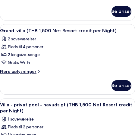
-
oplysninger
om
havudsigt
Se priser
Villa
(THB
-
1,500
privat
Indlæs
Terrasse/gårdhave
7
Net
pool
Grand-villa (THB 1,500 Net Resort credit per Night)
alle
-
Resort
2 soveværelser
havudsigt
billeder
credit
(THB
Plads til 4 personer
af
per
1,500
Grand-
2 kingsize-senge
Net
Night)
villa
Resort
Gratis Wi-Fi
credit
(THB
Flere
Flere oplysninger
per
1,500
oplysninger
Night)
Net
om
Se priser
Grand-
Resort
villa
credit
(THB
Indlæs
Terrasse/gårdhave
per
5
1,500
Villa - privat pool - havudsigt (THB 1,500 Net Resort credit
alle
Net
Night)
per Night)
Resort
billeder
1 soveværelse
credit
af
per
Plads til 2 personer
Villa
Night)
1 kingsize-seng