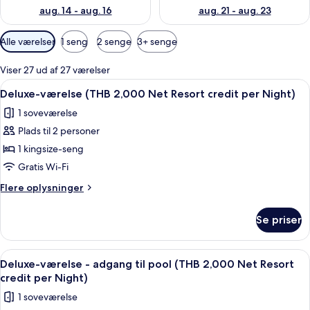
aug. 14 - aug. 16
aug. 21 - aug. 23
Tilgængelige
Alle værelser
1 seng
2 senge
3+ senge
filtre
for
Viser 27 ud af 27 værelser
værelser
Indlæs
Minibar, pengeskab på værelset, skri
5
Deluxe-værelse (THB 2,000 Net Resort credit per Night)
alle
1 soveværelse
billeder
Plads til 2 personer
af
Deluxe-
1 kingsize-seng
værelse
Gratis Wi-Fi
(THB
Flere
Flere oplysninger
2,000
oplysninger
Net
om
Se priser
Deluxe-
Resort
værelse
credit
(THB
Indlæs
Balkon
per
5
2,000
Deluxe-værelse - adgang til pool (THB 2,000 Net Resort
alle
Net
Night)
credit per Night)
Resort
billeder
1 soveværelse
credit
af