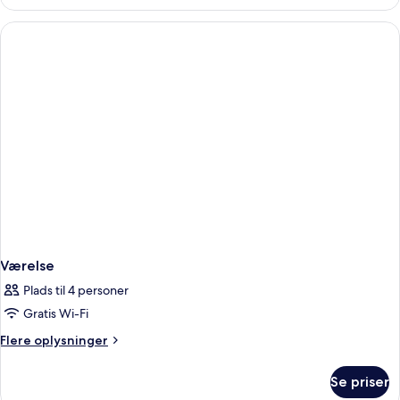
Værelse
Plads til 4 personer
Gratis Wi-Fi
Flere
Flere oplysninger
oplysninger
om
Se priser
Værelse