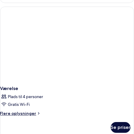
Værelse
Plads til 4 personer
Gratis Wi-Fi
Flere
Flere oplysninger
oplysninger
om
Se priser
Værelse