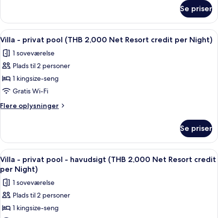
2,000
om
Night)
Se priser
Villa
Net
-
Resort
havudsigt
Indlæs
Minibar, pengeskab på værelset, skri
credit
6
(THB
Villa - privat pool (THB 2,000 Net Resort credit per Night)
alle
2,000
per
1 soveværelse
Net
billeder
Night)
Resort
Plads til 2 personer
af
credit
Villa
1 kingsize-seng
per
-
Night)
Gratis Wi-Fi
privat
Flere
Flere oplysninger
pool
oplysninger
(THB
om
Se priser
Villa
2,000
-
Net
privat
Indlæs
Terrasse/gårdhave
Resort
5
pool
Villa - privat pool - havudsigt (THB 2,000 Net Resort credit
alle
(THB
credit
per Night)
2,000
billeder
per
1 soveværelse
Net
af
Night)
Resort
Plads til 2 personer
Villa
credit
1 kingsize-seng
-
per