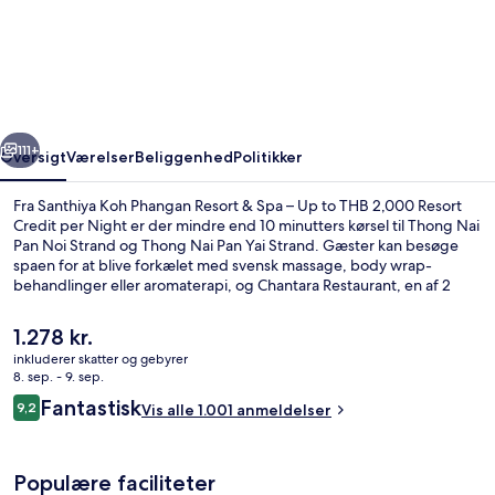
Phangan
Resort
&
Spa
rige
Næste
–
111+
Oversigt
Værelser
Beliggenhed
Politikker
Up
Fra Santhiya Koh Phangan Resort & Spa – Up to THB 2,000 Resort
to
Credit per Night er der mindre end 10 minutters kørsel til Thong Nai
Pan Noi Strand og Thong Nai Pan Yai Strand. Gæster kan besøge
THB
spaen for at blive forkælet med svensk massage, body wrap-
2,000
behandlinger eller aromaterapi, og Chantara Restaurant, en af 2
restauranter, serverer morgenmad, frokost og aftensmad. Andre
Resort
højdepunkter på dette resort med luksusfaciliteter tæller 2
Den
1.278 kr.
Credit
udendørs pools, en strandbar og et dampbad. Rejsende har kun
nuværende
inkluderer skatter og gebyrer
godt at sige om stedets hjælpsomme personale.
pris
per
8. sep. - 9. sep.
Udsigt fra overnatningsstedet
er
Anmeldelser
Fantastisk
Night
9,2
Vis alle 1.001 anmeldelser
1.278 kr.
9,2 ud af 10.
Populære faciliteter