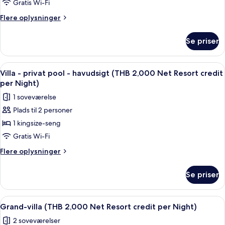
Night)
privat
Gratis Wi-Fi
pool
Flere
Flere oplysninger
-
oplysninger
om
havudsigt
Se priser
Villa
(THB
-
2,000
privat
Indlæs
Terrasse/gårdhave
5
Net
pool
Villa - privat pool - havudsigt (THB 2,000 Net Resort credit
alle
-
Resort
per Night)
havudsigt
billeder
credit
1 soveværelse
(THB
af
per
2,000
Plads til 2 personer
Villa
Net
Night)
1 kingsize-seng
-
Resort
credit
privat
Gratis Wi-Fi
per
pool
Flere
Flere oplysninger
Night)
-
oplysninger
om
havudsigt
Se priser
Villa
(THB
-
2,000
privat
Indlæs
Terrasse/gårdhave
7
Net
pool
Grand-villa (THB 2,000 Net Resort credit per Night)
alle
-
Resort
2 soveværelser
havudsigt
billeder