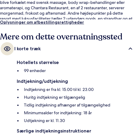
blive forkælet med svensk massage, body wrap-behandlinger eller
aromaterapi, og Chantara Restaurant, en af 2 restauranter, serverer
morgenmad, frokost og aftensmad. Andre højdepunkter på dette
resort med luksusfaciliteter tæller 2 udendørs pools, en strandbar og et
Oplysninger om afbestillingsrettigheder
dampbad. Rejsende har kun godt at sige om stedets hjælpsomme
personale.
Mere om dette overnatningssted
I korte træk
Hotellets størrelse
99 enheder
Indtjekning/udtjekning
Indtjekning er fra kl. 15.00 til kl. 23.00
Huritg indtjekning er tilgængelig
Tidlig indtjekning afhænger af tilgængelighed
Minimumsalder for indtjekning: 18 år
Udtjekning er kl. 11.30
Særlige indtjekningsinstruktioner