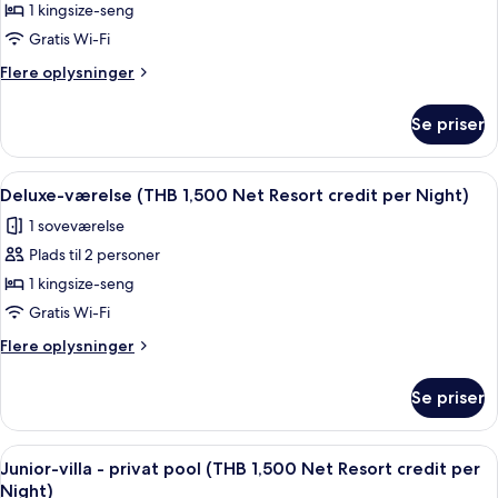
Resort
1 kingsize-seng
suite
(THB
credit
1,500
-
Gratis Wi-Fi
per
Net
privat
Flere
Flere oplysninger
Night)
Resort
pool
oplysninger
credit
om
-
per
Se priser
Studio-
Night)
havudsigt
suite
(THB
-
Indlæs
Minibar, pengeskab på værelset, skri
5
1,500
privat
Deluxe-værelse (THB 1,500 Net Resort credit per Night)
alle
pool
Net
1 soveværelse
-
billeder
Resort
havudsigt
Plads til 2 personer
af
credit
(THB
Deluxe-
1 kingsize-seng
1,500
per
værelse
Net
Gratis Wi-Fi
Night)
Resort
(THB
Flere
Flere oplysninger
credit
1,500
oplysninger
per
Net
om
Night)
Se priser
Deluxe-
Resort
værelse
credit
(THB
Indlæs
Minibar, pengeskab på værelset, skri
per
5
1,500
Junior-villa - privat pool (THB 1,500 Net Resort credit per
alle
Net
Night)
Night)