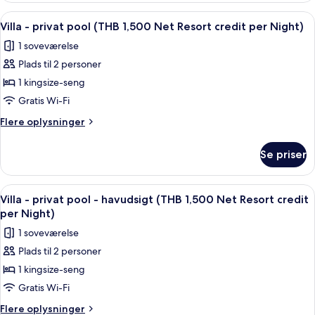
Resort
havudsigt
Indlæs
Minibar, pengeskab på værelset, skri
credit
6
(THB
Villa - privat pool (THB 1,500 Net Resort credit per Night)
alle
1,500
per
1 soveværelse
Net
billeder
Night)
Resort
Plads til 2 personer
af
credit
Villa
1 kingsize-seng
per
-
Night)
Gratis Wi-Fi
privat
Flere
Flere oplysninger
pool
oplysninger
(THB
om
Se priser
Villa
1,500
-
Net
privat
Indlæs
Terrasse/gårdhave
Resort
5
pool
Villa - privat pool - havudsigt (THB 1,500 Net Resort credit
alle
(THB
credit
per Night)
1,500
billeder
per
1 soveværelse
Net
af
Night)
Resort
Plads til 2 personer
Villa
credit
1 kingsize-seng
-
per
Night)
privat
Gratis Wi-Fi
pool
Flere
Flere oplysninger