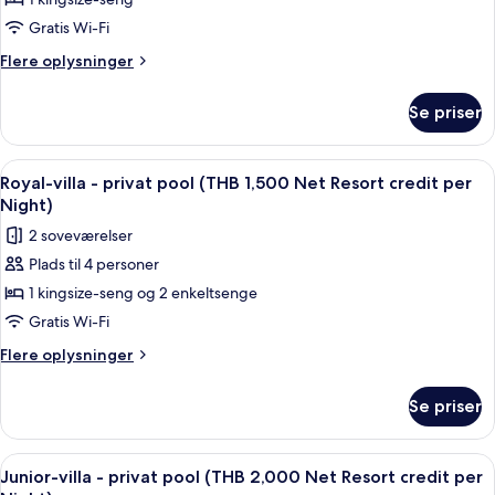
-
privat
Gratis Wi-Fi
pool
Flere
Flere oplysninger
-
oplysninger
om
havudsigt
Se priser
Villa
(THB
-
1,500
privat
Indlæs
Terrasse/gårdhave
7
Net
pool
Royal-villa - privat pool (THB 1,500 Net Resort credit per
alle
-
Resort
Night)
havudsigt
billeder
credit
2 soveværelser
(THB
af
per
1,500
Plads til 4 personer
Royal-
Net
Night)
1 kingsize-seng og 2 enkeltsenge
villa
Resort
credit
-
Gratis Wi-Fi
per
privat
Flere
Flere oplysninger
Night)
pool
oplysninger
om
(THB
Se priser
Royal-
1,500
villa
Net
-
Indlæs
Minibar, pengeskab på værelset, skri
5
Resort
privat
Junior-villa - privat pool (THB 2,000 Net Resort credit per
alle
pool