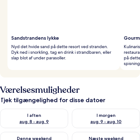
Sandstrandens lykke
Gourm
Nyd det hvide sand på dette resort ved stranden.
Kulinar
Dyk ned i snorkling, tag en drink i strandbaren, eller
restaur
slap blot af under parasoller.
på dett
spisning
Værelsesmuligheder
Tjek tilgængelighed for disse datoer
Tjek tilgængelighed for i aften aug. 8 - aug. 9
Tjek tilgængelighed for i morg
I aften
I morgen
aug. 8 - aug. 9
aug. 9 - aug. 10
Tjek tilgængelighed for denne weekend aug. 14 - aug. 16
Tjek tilgængelighed for næste
Denne weekend
Næste weekend