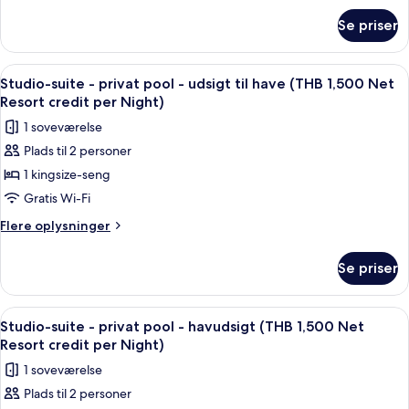
om
pool
Se priser
Deluxe-
(THB
værelse
1,500
-
Indlæs
Terrasse/gårdhave
5
Net
adgang
Studio-suite - privat pool - udsigt til have (THB 1,500 Net
alle
til
Resort
Resort credit per Night)
pool
billeder
credit
1 soveværelse
(THB
af
per
1,500
Plads til 2 personer
Studio-
Net
Night)
1 kingsize-seng
suite
Resort
credit
-
Gratis Wi-Fi
per
privat
Flere
Flere oplysninger
Night)
pool
oplysninger
om
-
Se priser
Studio-
udsigt
suite
til
-
Indlæs
Minibar, pengeskab på værelset, skri
5
have
privat
Studio-suite - privat pool - havudsigt (THB 1,500 Net
alle
pool
(THB
Resort credit per Night)
-
billeder
1,500
1 soveværelse
udsigt
af
Net
til
Plads til 2 personer
Studio-
have