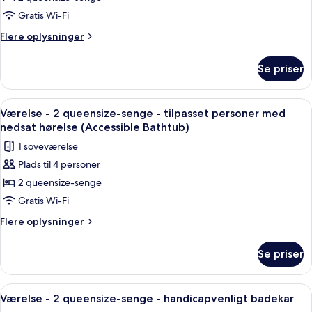
-
2
Gratis Wi-Fi
queensize-
Flere
Flere oplysninger
senge
oplysninger
om
-
Se priser
Værelse
tilpasset
-
personer
2
Indlæs
Premium-sengetøj, senge med topmadr
9
med
queensize-
Værelse - 2 queensize-senge - tilpasset personer med
alle
senge
nedsat
nedsat hørelse (Accessible Bathtub)
-
billeder
hørelse
1 soveværelse
tilpasset
af
personer
Plads til 4 personer
Værelse
med
2 queensize-senge
-
nedsat
hørelse
2
Gratis Wi-Fi
queensize-
Flere
Flere oplysninger
senge
oplysninger
om
-
Se priser
Værelse
tilpasset
-
personer
2
Indlæs
Premium-sengetøj, senge med topmadr
8
med
queensize-
Værelse - 2 queensize-senge - handicapvenligt badekar
alle
senge