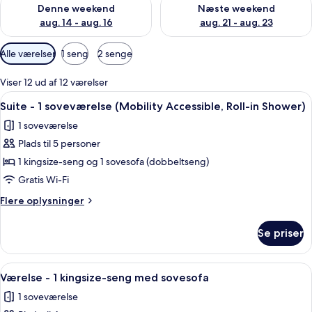
Tjek tilgængelighed for denne weekend aug. 14 - aug. 16
Tjek tilgængelighed for næste
Denne weekend
Næste weekend
aug. 14 - aug. 16
aug. 21 - aug. 23
Tilgængelige
Alle værelser
1 seng
2 senge
filtre
for
Viser 12 ud af 12 værelser
værelser
Indlæs
Et hotelværelse med en sofa, en seng, 
5
Suite - 1 soveværelse (Mobility Accessible, Roll-in Shower)
alle
1 soveværelse
billeder
Plads til 5 personer
af
Suite
1 kingsize-seng og 1 sovesofa (dobbeltseng)
-
Gratis Wi-Fi
1
Flere
Flere oplysninger
soveværelse
oplysninger
(Mobility
om
Se priser
Suite
Accessible,
-
Roll-
1
Indlæs
Premium-sengetøj, senge med topmadr
in
10
soveværelse
Værelse - 1 kingsize-seng med sovesofa
alle
(Mobility
Shower)
1 soveværelse
Accessible,
billeder