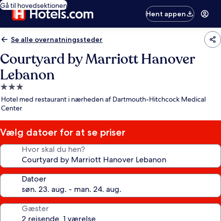
Gå til hovedsektionen
Hent appen
Se alle overnatningssteder
Courtyard by Marriott Hanover
Lebanon
3.0-
stjernet
Hotel med restaurant i nærheden af Dartmouth-Hitchcock Medical
overnatningssted
Center
Vælg datoer for at se priser
Hvor skal du hen?
Datoer
Gæster