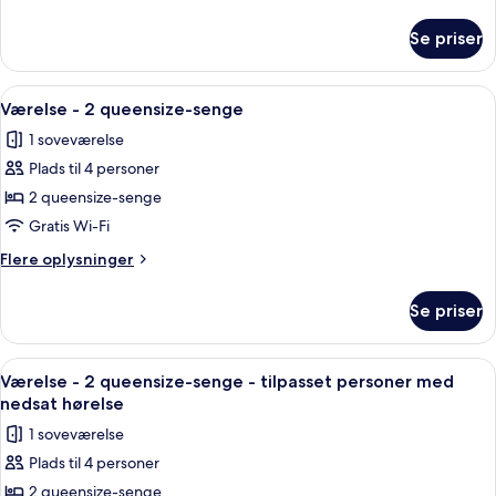
seng
oplysninger
om
med
Se priser
Værelse
sovesofa
-
-
1
Indlæs
Premium-sengetøj, senge med topmadr
8
brusekabine
kingsize-
Værelse - 2 queensize-senge
alle
seng
med
1 soveværelse
med
billeder
kørestolsadgang
sovesofa
Plads til 4 personer
af
-
Værelse
2 queensize-senge
brusekabine
-
med
Gratis Wi-Fi
kørestolsadgang
2
Flere
Flere oplysninger
queensize-
oplysninger
senge
om
Se priser
Værelse
-
2
Indlæs
Premium-sengetøj, senge med topmadr
9
queensize-
Værelse - 2 queensize-senge - tilpasset personer med
alle
senge
nedsat hørelse
billeder
1 soveværelse
af
Plads til 4 personer
Værelse
2 queensize-senge