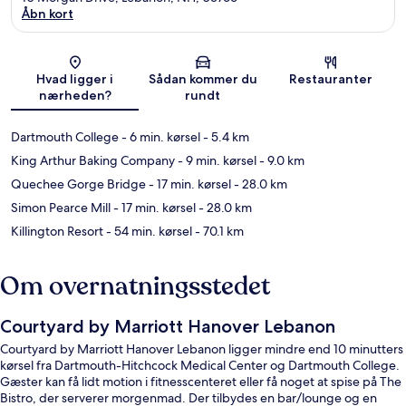
Åbn kort
Kort
Hvad ligger i
Sådan kommer du
Restauranter
nærheden?
rundt
Dartmouth College
- 6 min. kørsel
- 5.4 km
King Arthur Baking Company
- 9 min. kørsel
- 9.0 km
Quechee Gorge Bridge
- 17 min. kørsel
- 28.0 km
Simon Pearce Mill
- 17 min. kørsel
- 28.0 km
Killington Resort
- 54 min. kørsel
- 70.1 km
Om overnatningsstedet
Courtyard by Marriott Hanover Lebanon
Courtyard by Marriott Hanover Lebanon ligger mindre end 10 minutters
kørsel fra Dartmouth-Hitchcock Medical Center og Dartmouth College.
Gæster kan få lidt motion i fitnesscenteret eller få noget at spise på The
Bistro, der serverer morgenmad. Der tilbydes en bar/lounge og en