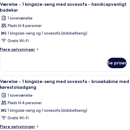
Indlæs
Et hotelværelse med seng, sofa, skrive
3
tilpasset
kingsize-
Værelse - 1 kingsize-seng med sovesofa - handicapvenligt
alle
seng
personer
badekar
med
billeder
med
1 soveværelse
sovesofa
af
nedsat
-
Plads til 4 personer
Værelse
tilpasset
hørelse
1 kingsize-seng og 1 sovesofa (dobbeltseng)
-
personer
med
1
Gratis Wi-Fi
nedsat
kingsize-
Flere
Flere oplysninger
hørelse
seng
oplysninger
om
med
Se priser
Værelse
sovesofa
-
-
1
Indlæs
Premium-sengetøj, senge med topmadr
9
handicapvenligt
kingsize-
Værelse - 1 kingsize-seng med sovesofa - brusekabine med
alle
seng
badekar
kørestolsadgang
med
billeder
1 soveværelse
sovesofa
af
-
Plads til 4 personer
Værelse
handicapvenligt
1 kingsize-seng og 1 sovesofa (dobbeltseng)
-
badekar
1
Gratis Wi-Fi
kingsize-
Flere
Flere oplysninger