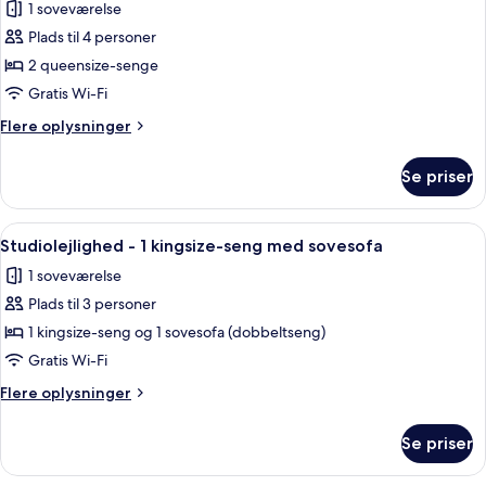
nedsat
1 soveværelse
-
billeder
hørelse
tilpasset
Plads til 4 personer
af
(Accessible
personer
Værelse
2 queensize-senge
med
Bathtub)
-
nedsat
Gratis Wi-Fi
hørelse
2
Flere
Flere oplysninger
(Accessible
queensize-
oplysninger
Bathtub)
senge
om
Se priser
Værelse
-
-
handicapvenligt
2
Indlæs
Et hotelværelse med en sofa, en seng, 
badekar
7
queensize-
Studiolejlighed - 1 kingsize-seng med sovesofa
alle
senge
1 soveværelse
-
billeder
handicapvenligt
Plads til 3 personer
af
badekar
Studiolejlighed
1 kingsize-seng og 1 sovesofa (dobbeltseng)
-
Gratis Wi-Fi
1
Flere
Flere oplysninger
kingsize-
oplysninger
seng
om
Se priser
Studiolejlighed
med
-
sovesofa