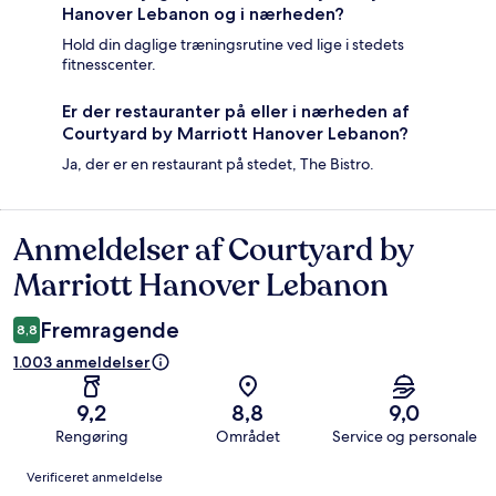
Hanover Lebanon og i nærheden?
Hold din daglige træningsrutine ved lige i stedets
fitnesscenter.
Er der restauranter på eller i nærheden af
Courtyard by Marriott Hanover Lebanon?
Ja, der er en restaurant på stedet, The Bistro.
Anmeldelser af Courtyard by
Anmeldelser
Marriott Hanover Lebanon
Fremragende
8,8
1.003 anmeldelser
9,2
8,8
9,0
Rengøring
Området
Service og personale
Anmeldelser
Verificeret anmeldelse