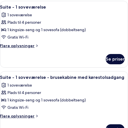
1
Indlæs
Premium-sengetøj, senge med topmadr
8
kingsize-
Suite - 1 soveværelse
alle
seng
1 soveværelse
med
billeder
sovesofa
Plads til 4 personer
af
Suite
1 kingsize-seng og 1 sovesofa (dobbeltseng)
-
Gratis Wi-Fi
1
Flere
Flere oplysninger
soveværelse
oplysninger
om
Se priser
Suite
-
1
Indlæs
Premium-sengetøj, senge med topmadr
9
soveværelse
Suite - 1 soveværelse - brusekabine med kørestolsadgang
alle
1 soveværelse
billeder
Plads til 4 personer
af
Suite
1 kingsize-seng og 1 sovesofa (dobbeltseng)
-
Gratis Wi-Fi
1
Flere
Flere oplysninger
soveværelse
oplysninger
-
om