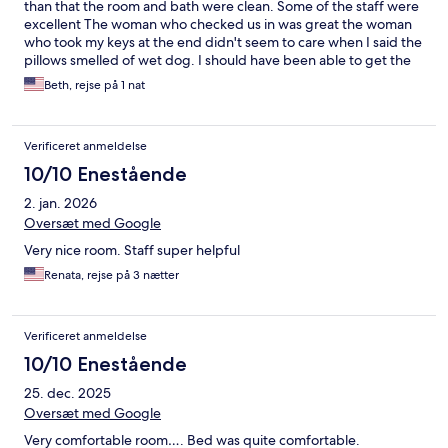
than that the room and bath were clean. Some of the staff were
excellent The woman who checked us in was great the woman
who took my keys at the end didn't seem to care when I said the
pillows smelled of wet dog. I should have been able to get the
rest easy rate because my husband was having a procedure at
Beth, rejse på 1 nat
Dartmouth but when I called the hotel desk the week before I
was told I couldn't get that. As a result I booked through
Hotel.com
Verificeret anmeldelse
10/10 Enestående
2. jan. 2026
Oversæt med Google
Very nice room. Staff super helpful
Renata, rejse på 3 nætter
Verificeret anmeldelse
10/10 Enestående
25. dec. 2025
Oversæt med Google
Very comfortable room…. Bed was quite comfortable.