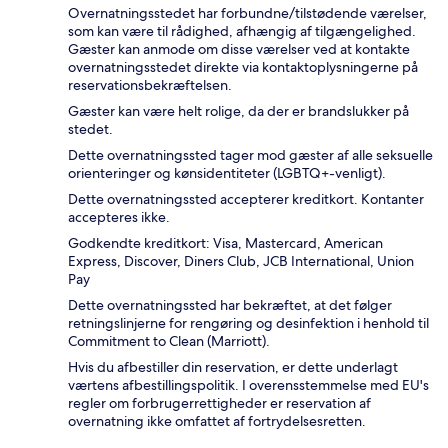
Overnatningsstedet har forbundne/tilstødende værelser,
som kan være til rådighed, afhængig af tilgængelighed.
Gæster kan anmode om disse værelser ved at kontakte
overnatningsstedet direkte via kontaktoplysningerne på
reservationsbekræftelsen.
Gæster kan være helt rolige, da der er brandslukker på
stedet.
Dette overnatningssted tager mod gæster af alle seksuelle
orienteringer og kønsidentiteter (LGBTQ+-venligt).
Dette overnatningssted accepterer kreditkort. Kontanter
accepteres ikke.
Godkendte kreditkort: Visa, Mastercard, American
Express, Discover, Diners Club, JCB International, Union
Pay
Dette overnatningssted har bekræftet, at det følger
retningslinjerne for rengøring og desinfektion i henhold til
Commitment to Clean (Marriott).
Hvis du afbestiller din reservation, er dette underlagt
værtens afbestillingspolitik. I overensstemmelse med EU's
regler om forbrugerrettigheder er reservation af
overnatning ikke omfattet af fortrydelsesretten.