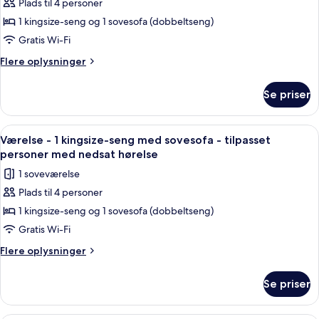
Roll-
Plads til 4 personer
af
in
Værelse
1 kingsize-seng og 1 sovesofa (dobbeltseng)
Shower)
-
Gratis Wi-Fi
1
Flere
Flere oplysninger
kingsize-
oplysninger
seng
om
Se priser
Værelse
med
-
sovesofa
1
Indlæs
Premium-sengetøj, senge med topmadr
10
kingsize-
Værelse - 1 kingsize-seng med sovesofa - tilpasset
alle
seng
personer med nedsat hørelse
med
billeder
1 soveværelse
sovesofa
af
Plads til 4 personer
Værelse
1 kingsize-seng og 1 sovesofa (dobbeltseng)
-
1
Gratis Wi-Fi
kingsize-
Flere
Flere oplysninger
seng
oplysninger
om
med
Se priser
Værelse
sovesofa
-
-
1