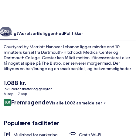
Hanover
Lebanon
rige
Næste
53+
Oversigt
Værelser
Beliggenhed
Politikker
Courtyard by Marriott Hanover Lebanon ligger mindre end 10
minutters kørsel fra Dartmouth-Hitchcock Medical Center og
Dartmouth College. Gæster kan få lidt motion i fitnesscenteret eller
få noget at spise på The Bistro, der serverer morgenmad. Der
tilbydes en bar/lounge og en snackbar/deli, og bekvemmeligheder
på værelset tæller køleskab og mikrobølgeovn. Rejsende er vilde
med stedets hjælpsomme personale.
Den
1.088 kr.
nuværende
inkluderer skatter og gebyrer
pris
6. sep. - 7. sep.
Lobby
er
Anmeldelser
Fremragende
8,8
Vis alle 1.003 anmeldelser
1.088 kr.
8,8 ud af 10.
Populære faciliteter
Mulighed for parkering
Gratis Wi-Fi