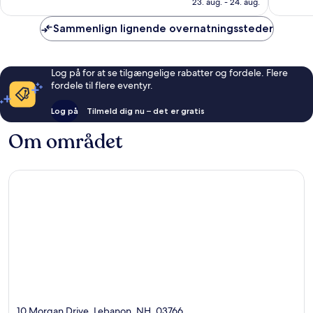
23. aug. - 24. aug.
595
1.004
anmeldelser
anmelde
Sammenlign lignende overnatningssteder
Log på for at se tilgængelige rabatter og fordele. Flere
fordele til flere eventyr.
Log på
Tilmeld dig nu – det er gratis
Om området
10 Morgan Drive, Lebanon, NH, 03766