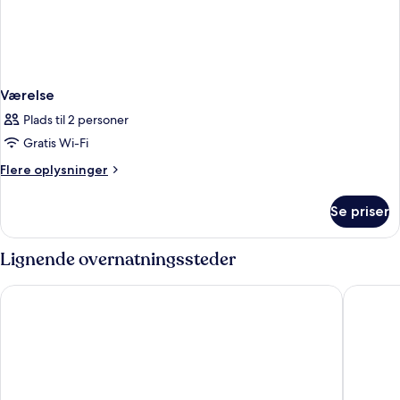
Værelse
Plads til 2 personer
Gratis Wi-Fi
Flere
Flere oplysninger
oplysninger
om
Se priser
Værelse
Lignende overnatningssteder
Catalonia Barcelona Plaza
Moxy Ba