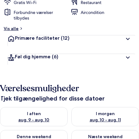
Gratis Wi-Fi
Restaurant
Forbundne værelser
Aircondition
tilbydes
Vis alle
Primære faciliteter
(12)
Føl dig hjemme
(6)
Værelsesmuligheder
Tjek tilgængelighed for disse datoer
Tjek tilgængelighed for i aften aug. 9 - aug. 10
Tjek tilgængelighed for i morg
I aften
I morgen
aug. 9 - aug. 10
aug. 10 - aug. 11
Tjek tilgængelighed for denne weekend aug. 14 - aug. 16
Tjek tilgængelighed for næste
Denne weekend
Næste weekend