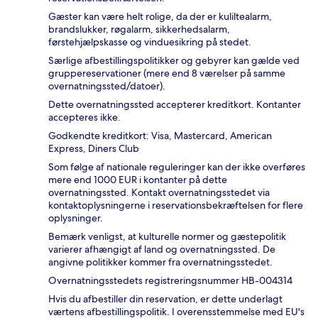
Gæster kan være helt rolige, da der er kuliltealarm,
brandslukker, røgalarm, sikkerhedsalarm,
førstehjælpskasse og vinduesikring på stedet.
Særlige afbestillingspolitikker og gebyrer kan gælde ved
gruppereservationer (mere end 8 værelser på samme
overnatningssted/datoer).
Dette overnatningssted accepterer kreditkort. Kontanter
accepteres ikke.
Godkendte kreditkort: Visa, Mastercard, American
Express, Diners Club
Som følge af nationale reguleringer kan der ikke overføres
mere end 1000 EUR i kontanter på dette
overnatningssted. Kontakt overnatningsstedet via
kontaktoplysningerne i reservationsbekræftelsen for flere
oplysninger.
Bemærk venligst, at kulturelle normer og gæstepolitik
varierer afhængigt af land og overnatningssted. De
angivne politikker kommer fra overnatningsstedet.
Overnatningsstedets registreringsnummer HB-004314
Hvis du afbestiller din reservation, er dette underlagt
værtens afbestillingspolitik. I overensstemmelse med EU's