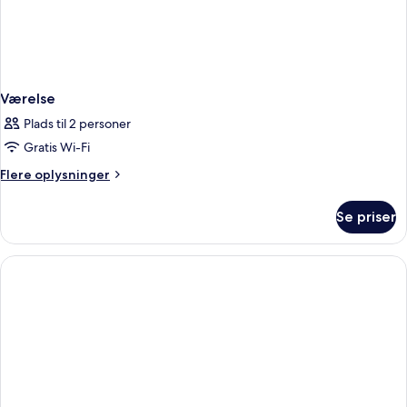
Værelse
Plads til 2 personer
Gratis Wi-Fi
Flere
Flere oplysninger
oplysninger
om
Se priser
Værelse