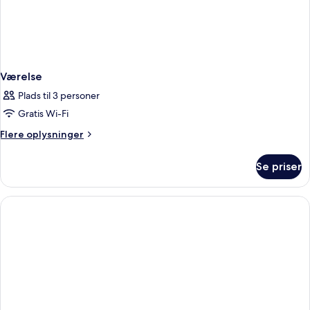
Værelse
Plads til 3 personer
Gratis Wi-Fi
Flere
Flere oplysninger
oplysninger
om
Se priser
Værelse