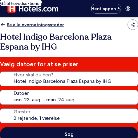
Gå til hovedsektionen
Hent appen
Se alle overnatningssteder
Hotel Indigo Barcelona Plaza
Espana by IHG
Vælg datoer for at se priser
Hvor skal du hen?
Datoer
Gæster
Søg