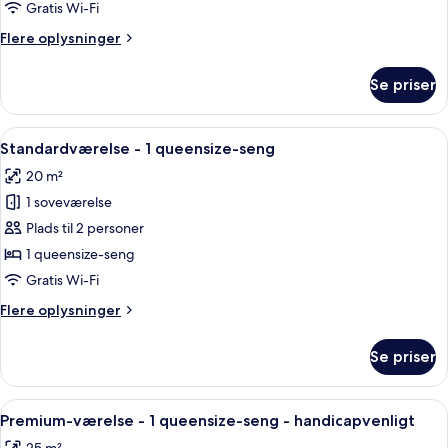
Gratis Wi-Fi
Flere
Flere oplysninger
oplysninger
om
Se priser
Premium-
værelse
Indlæs
Et hotelværelse med en seng, rødt seng
3
Standardværelse - 1 queensize-seng
alle
20 m²
billeder
1 soveværelse
af
Standardværelse
Plads til 2 personer
-
1 queensize-seng
1
Gratis Wi-Fi
queensize-
Flere
Flere oplysninger
seng
oplysninger
om
Se priser
Standardværelse
-
1
Indlæs
Et moderne badeværelse med brusebad
2
queensize-
Premium-værelse - 1 queensize-seng - handicapvenligt
alle
seng