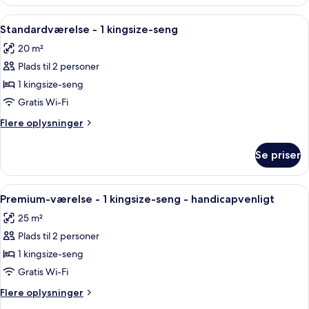
værelse
-
Indlæs
Et hotelværelse med en pænt redt sen
1
1
Standardværelse - 1 kingsize-seng
alle
kingsize-
20 m²
seng
billeder
Plads til 2 personer
af
Standardværelse
1 kingsize-seng
-
Gratis Wi-Fi
1
Flere
Flere oplysninger
kingsize-
oplysninger
seng
om
Se priser
Standardværelse
-
1
Indlæs
Et moderne badeværelse med brusebad
4
kingsize-
Premium-værelse - 1 kingsize-seng - handicapvenligt
alle
seng
25 m²
billeder
Plads til 2 personer
af
Premium-
1 kingsize-seng
værelse
Gratis Wi-Fi
-
Flere
Flere oplysninger
1
oplysninger