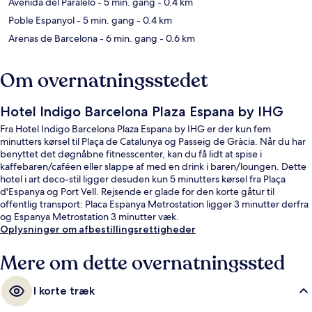
Avenida del Paralelo
- 5 min. gang
- 0.4 km
Poble Espanyol
- 5 min. gang
- 0.4 km
Arenas de Barcelona
- 6 min. gang
- 0.6 km
Om overnatningsstedet
Hotel Indigo Barcelona Plaza Espana by IHG
Fra Hotel Indigo Barcelona Plaza Espana by IHG er der kun fem
minutters kørsel til Plaça de Catalunya og Passeig de Gràcia. Når du har
benyttet det døgnåbne fitnesscenter, kan du få lidt at spise i
kaffebaren/caféen eller slappe af med en drink i baren/loungen. Dette
hotel i art deco-stil ligger desuden kun 5 minutters kørsel fra Plaça
d'Espanya og Port Vell. Rejsende er glade for den korte gåtur til
offentlig transport: Placa Espanya Metrostation ligger 3 minutter derfra
og Espanya Metrostation 3 minutter væk.
Oplysninger om afbestillingsrettigheder
Mere om dette overnatningssted
I korte træk