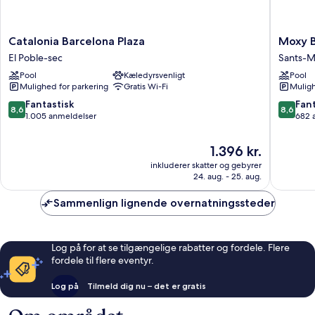
Catalonia
Moxy
Catalonia Barcelona Plaza
Moxy B
Barcelona
Barcelo
El Poble-sec
Sants-M
Plaza
Sants-
Pool
Kæledyrsvenligt
Pool
El
Montjuï
Mulighed for parkering
Gratis Wi-Fi
Muligh
Poble-
sec
8.6
8.6
Fantastisk
Fant
8,6
8,6
ud
ud
1.005 anmeldelser
682 
af
af
10,
10,
Prisen
1.396 kr.
Fantastisk,
Fantasti
er
inkluderer skatter og gebyrer
1.005
682
1.396 kr.
24. aug. - 25. aug.
anmeldelser
anmelde
Sammenlign lignende overnatningssteder
Log på for at se tilgængelige rabatter og fordele. Flere
fordele til flere eventyr.
Log på
Tilmeld dig nu – det er gratis