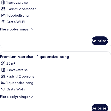
1 soveværelse
af
Standardværelse
Plads til 2 personer
-
1 dobbeltseng
1
Gratis Wi-Fi
dobbeltseng
Flere
Flere oplysninger
oplysninger
om
Se priser
Standardværelse
-
1
Indlæs
Et hotelværelse med et mønstret seng
3
dobbeltseng
Premium-værelse - 1 queensize-seng
alle
25 m²
billeder
1 soveværelse
af
Premium-
Plads til 2 personer
værelse
1 queensize-seng
-
Gratis Wi-Fi
1
Flere
Flere oplysninger
queensize-
oplysninger
seng
om
Se priser
Premium-