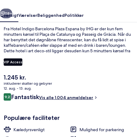
by
rige
Næste
IHG
118+
Oversigt
Værelser
Beliggenhed
Politikker
Fra Hotel Indigo Barcelona Plaza Espana by IHG er der kun fem
minutters kørsel til Plaça de Catalunya og Passeig de Gràcia. Når du
har benyttet det døgnåbne fitnesscenter, kan du få lidt at spise i
kaffebaren/caféen eller slappe af med en drink i baren/loungen.
Dette hotel i art deco-stil ligger desuden kun 5 minutters kørsel fra
Plaça d'Espanya og Port Vell. Rejsende er glade for den korte gåtur
til offentlig transport: Placa Espanya Metrostation ligger 3 minutter
VIP Access
derfra og Espanya Metrostation 3 minutter væk.
Den
1.245 kr.
Der serveres morgenmad, frokost og 
nuværende
inkluderer skatter og gebyrer
pris
12. aug. - 13. aug.
er
Anmeldelser
Fantastisk
9,2
Vis alle 1.004 anmeldelser
1.245 kr.
9,2 ud af 10.
Populære faciliteter
Kæledyrsvenligt
Mulighed for parkering