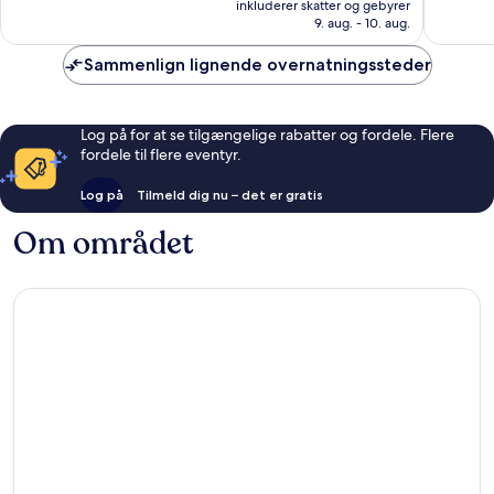
Godt,
inkluderer skatter og gebyrer
1.162
728 kr.
9. aug. - 10. aug.
1.006
anmeldelser
anmelde
Sammenlign lignende overnatningssteder
Log på for at se tilgængelige rabatter og fordele. Flere
fordele til flere eventyr.
Log på
Tilmeld dig nu – det er gratis
Om området