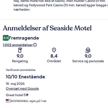
Nej, dette motel har ikke et kasino, men Hustler Casino (9 min.
kørsel) og Hollywood Park Casino (10 min. kørsel) ligger begge i
nærheden.
Anmeldelser af Seaside Motel
Anmeldelser
Fremragende
8,8
1.002 anmeldelser
9,0
8,4
9,0
Rengøring
Området
Service og personale
Anmeldelser
Verificeret anmeldelse
10/10 Enestående
18. maj 2026
Oversæt med Google
Great hotel 5🌟
KOSTADINKA, rejse på 1 nat