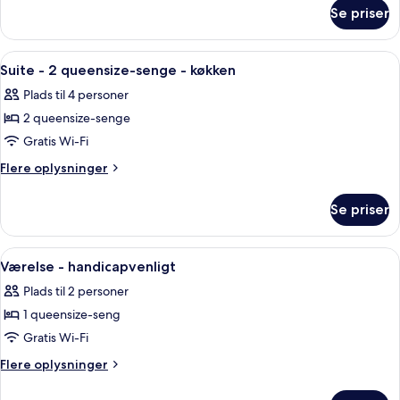
om
queensize-
Se priser
Dobbeltværelse
senge
-
2
Indlæs
Et hotelværelse med en mørkebrun sof
9
queensize-
Suite - 2 queensize-senge - køkken
alle
senge
Plads til 4 personer
billeder
2 queensize-senge
af
Suite
Gratis Wi-Fi
-
Flere
Flere oplysninger
2
oplysninger
om
queensize-
Se priser
Suite
senge
-
-
2
Indlæs
Et hotelværelse med en stor seng, to
4
køkken
queensize-
Værelse - handicapvenligt
alle
senge
Plads til 2 personer
-
billeder
køkken
1 queensize-seng
af
Værelse
Gratis Wi-Fi
-
Flere
Flere oplysninger
handicapvenligt
oplysninger
om