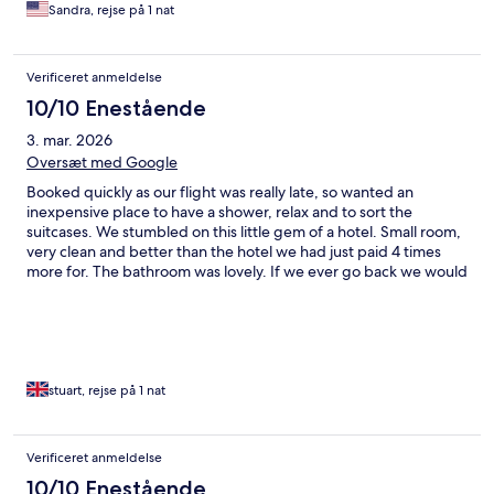
Sandra, rejse på 1 nat
Verificeret anmeldelse
10/10 Enestående
3. mar. 2026
Oversæt med Google
Booked quickly as our flight was really late, so wanted an
inexpensive place to have a shower, relax and to sort the
suitcases. We stumbled on this little gem of a hotel. Small room,
very clean and better than the hotel we had just paid 4 times
more for. The bathroom was lovely. If we ever go back we would
book here for sure.
stuart, rejse på 1 nat
Verificeret anmeldelse
10/10 Enestående