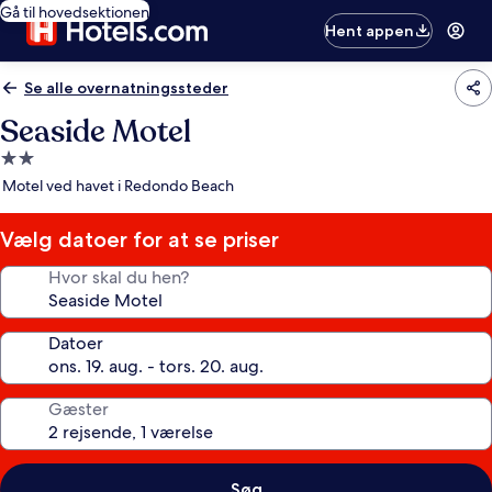
Gå til hovedsektionen
Hent appen
Se alle overnatningssteder
Seaside Motel
2.0-
stjernet
Motel ved havet i Redondo Beach
overnatningssted
Vælg datoer for at se priser
Hvor skal du hen?
Datoer
Gæster
Søg