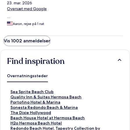
23. mar. 2026
Oversæt med Google
...
Aaron, rejse på 1 nat
Vis 1002 anmeldelser
Find inspiration
Overnatningssteder
L
Sea Sprite Beach Club
i
L
Quality Inn & Suites Hermosa Beach
n
i
L
Portofino Hotel & Marina
k
n
i
L
Sonesta Redondo Beach & Marina
å
k
n
i
L
The Dixie Hollywood
b
å
k
n
i
L
Beach House Hotel at Hermosa Beach
n
b
å
k
n
i
L
H2o Hermosa Beach Hotel
e
n
b
å
k
n
i
L
Redondo Beach Hotel, Tapestry Collection by