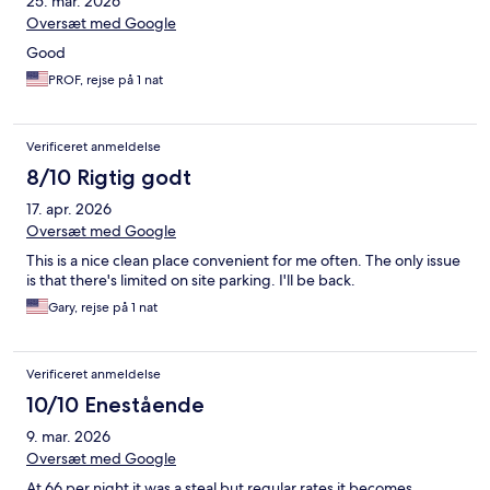
25. mar. 2026
Oversæt med Google
Good
PROF, rejse på 1 nat
Verificeret anmeldelse
8/10 Rigtig godt
17. apr. 2026
Oversæt med Google
This is a nice clean place convenient for me often. The only issue
is that there's limited on site parking. I'll be back.
Gary, rejse på 1 nat
Verificeret anmeldelse
10/10 Enestående
9. mar. 2026
Oversæt med Google
At 66 per night it was a steal but regular rates it becomes