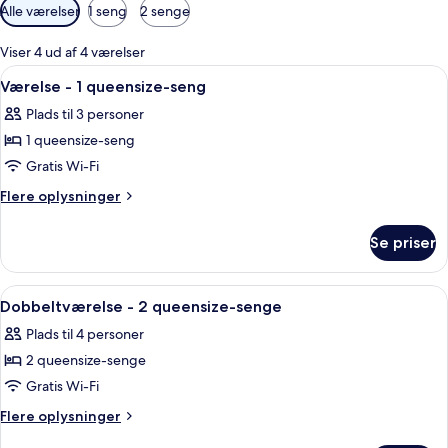
Tilgængelige
Alle værelser
1 seng
2 senge
filtre
for
Viser 4 ud af 4 værelser
værelser
Indlæs
Et hotelværelse med en stor seng, et 
10
Værelse - 1 queensize-seng
alle
Plads til 3 personer
billeder
1 queensize-seng
af
Værelse
Gratis Wi-Fi
-
Flere
Flere oplysninger
1
oplysninger
om
queensize-
Se priser
Værelse
seng
-
1
Indlæs
Et hotelværelse med to senge, badevæ
7
queensize-
Dobbeltværelse - 2 queensize-senge
alle
seng
Plads til 4 personer
billeder
2 queensize-senge
af
Dobbeltværelse
Gratis Wi-Fi
-
Flere
Flere oplysninger
2
oplysninger