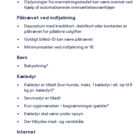
Oplysninger fra overnatningsstedet kan være oversat ved
hjælp af automatiserede oversættelsesværktøjer
Påkrævet ved indtjekning
Depositum med kreditkort, debitkort eller kontanter er
påkrævet for påløbne udgifter
Gyldigt billed-ID kan være påkrævet
Minimumsalder ved indtjekning er 18
Børn
Babysitning*
Kæledyr
Kæledyr er tilladt (kun hunde, maks. 1 kæledyr i alt, op til 8
kg pr. kæledyr)*
Servicedyr er tilladt
Kun rygerværelser – begrænsninger gælder*
Kæledyr skal være under opsyn
Der tilbydes mad- og vandskåle
Internet