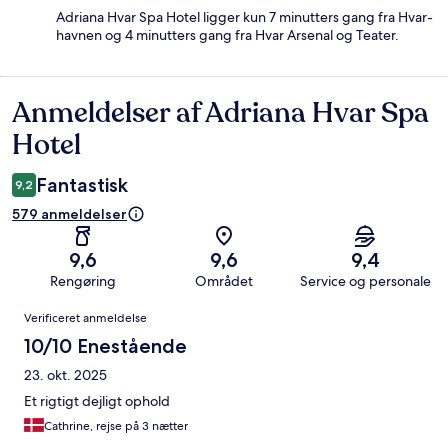
Adriana Hvar Spa Hotel ligger kun 7 minutters gang fra Hvar-
havnen og 4 minutters gang fra Hvar Arsenal og Teater.
Anmeldelser af Adriana Hvar Spa
Anmeldelser
Hotel
Fantastisk
9,2
579 anmeldelser
9,6
9,6
9,4
Rengøring
Området
Service og personale
Anmeldelser
Verificeret anmeldelse
10/10 Enestående
23. okt. 2025
Et rigtigt dejligt ophold
Cathrine, rejse på 3 nætter