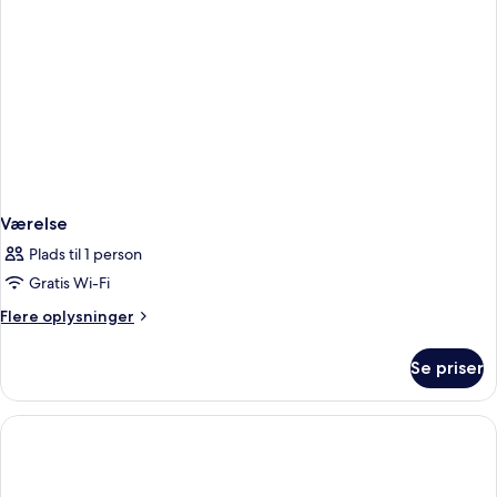
Værelse
Plads til 1 person
Gratis Wi-Fi
Flere
Flere oplysninger
oplysninger
om
Se priser
Værelse