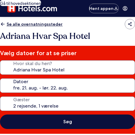
Gå til hovedsektionen
Hent appen
Se alle overnatningssteder
Adriana Hvar Spa Hotel
Vælg datoer for at se priser
Hvor skal du hen?
Datoer
Gæster
Søg