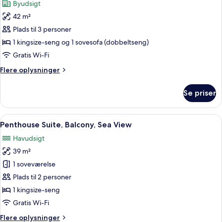
Byudsigt
billeder
42 m²
af
Suite
Plads til 3 personer
(Spa)
1 kingsize-seng og 1 sovesofa (dobbeltseng)
Gratis Wi-Fi
Flere
Flere oplysninger
oplysninger
om
Se priser
Suite
(Spa)
Indlæs
Pent
6
Penthouse Suite, Balcony, Sea View
alle
Havudsigt
billeder
39 m²
af
Penthouse
1 soveværelse
Suite,
Plads til 2 personer
Balcony,
1 kingsize-seng
Sea
Gratis Wi-Fi
View
Flere
Flere oplysninger