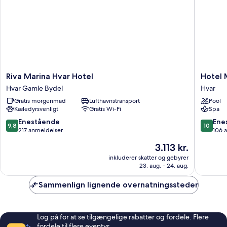
Riva
Hotel
Riva Marina Hvar Hotel
Hotel 
Marina
Moeesy
Hvar Gamle Bydel
Hvar
Hvar
Blue
Gratis morgenmad
Lufthavnstransport
Pool
Hotel
&
Kæledyrsvenligt
Gratis Wi-Fi
Spa
Hvar
Green
Gamle
Oasis
9.8
10.0
Enestående
Ene
9,8
10
Bydel
-
ud
ud
217 anmeldelser
106 
Adults
af
af
Prisen
3.113 kr.
Only
10,
10,
er
Hvar
Enestående,
Eneståe
inkluderer skatter og gebyrer
3.113 kr.
23. aug. - 24. aug.
217
106
anmeldelser
anmelde
Sammenlign lignende overnatningssteder
Log på for at se tilgængelige rabatter og fordele. Flere
fordele til flere eventyr.