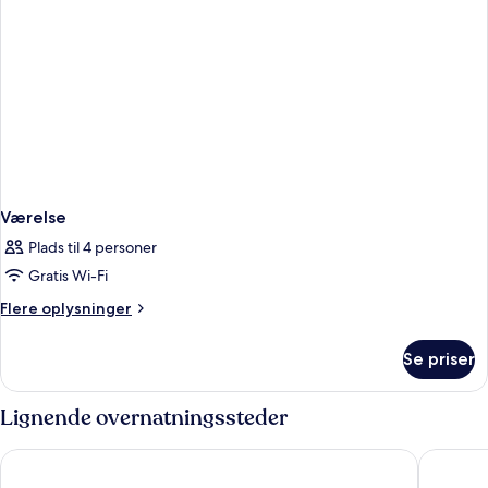
Værelse
Plads til 4 personer
Gratis Wi-Fi
Flere
Flere oplysninger
oplysninger
om
Se priser
Værelse
Lignende overnatningssteder
Riva Marina Hvar Hotel
Hotel Mo