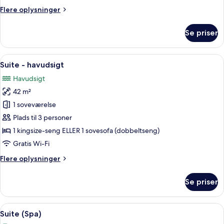
havudsigt
Flere
Flere oplysninger
oplysninger
om
Se priser
Superior-
værelse
-
Indlæs
Et moderne hotelværelse med seng, sof
7
havudsigt
Suite - havudsigt
alle
Havudsigt
billeder
42 m²
af
Suite
1 soveværelse
-
Plads til 3 personer
havudsigt
1 kingsize-seng ELLER 1 sovesofa (dobbeltseng)
Gratis Wi-Fi
Flere
Flere oplysninger
oplysninger
om
Se priser
Suite
-
havudsigt
Indlæs
En pænt redt seng med hvide sengetæ
6
Suite (Spa)
alle