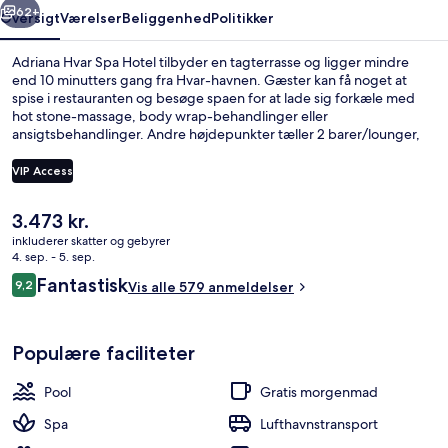
62+
Oversigt
Værelser
Beliggenhed
Politikker
Adriana Hvar Spa Hotel tilbyder en tagterrasse og ligger mindre
end 10 minutters gang fra Hvar-havnen. Gæster kan få noget at
spise i restauranten og besøge spaen for at lade sig forkæle med
hot stone-massage, body wrap-behandlinger eller
ansigtsbehandlinger. Andre højdepunkter tæller 2 barer/lounger,
en indendørs pool og en bar ved poolen. Rejsende har kun godt at
sige om stedets hjælpsomme personale.
VIP Access
Den
3.473 kr.
Solterrasse
nuværende
inkluderer skatter og gebyrer
pris
4. sep. - 5. sep.
er
Anmeldelser
Fantastisk
9,2
Vis alle 579 anmeldelser
3.473 kr.
9,2 ud af 10.
Populære faciliteter
Pool
Gratis morgenmad
Spa
Lufthavnstransport