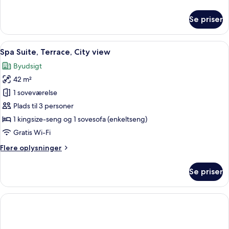
oplysninger
om
Se priser
Penthouse
Suite,
Balcony,
Indlæs
En balkon med hvide gardiner, en sen
6
Sea
Spa Suite, Terrace, City view
alle
View
Byudsigt
billeder
42 m²
af
Spa
1 soveværelse
Suite,
Plads til 3 personer
Terrace,
1 kingsize-seng og 1 sovesofa (enkeltseng)
City
Gratis Wi-Fi
view
Flere
Flere oplysninger
oplysninger
om
Se priser
Spa
Suite,
Terrace,
City
view