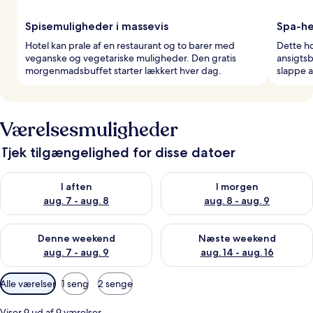
Spisemuligheder i massevis
Spa-he
Hotel kan prale af en restaurant og to barer med
Dette ho
veganske og vegetariske muligheder. Den gratis
ansigts
morgenmadsbuffet starter lækkert hver dag.
slappe a
Værelsesmuligheder
Tjek tilgængelighed for disse datoer
Tjek tilgængelighed for i aften aug. 7 - aug. 8
Tjek tilgængelighed for i morg
I aften
I morgen
aug. 7 - aug. 8
aug. 8 - aug. 9
Tjek tilgængelighed for denne weekend aug. 7 - aug. 9
Tjek tilgængelighed for næste
Denne weekend
Næste weekend
aug. 7 - aug. 9
aug. 14 - aug. 16
Tilgængelige
Alle værelser
1 seng
2 senge
filtre
for
Viser 9 ud af 9 værelser