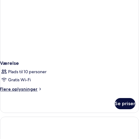
Værelse
Plads til 10 personer
Gratis Wi-Fi
Flere
Flere oplysninger
oplysninger
om
Se priser
Værelse