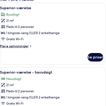
værelser
Indlæs
Et moderne hotelværelse med en stor
7
Superior-værelse
alle
Byudsigt
billeder
21 m²
af
Superior-
Plads til 2 personer
værelse
1 kingsize-seng ELLER 2 enkeltsenge
Gratis Wi-Fi
Flere
Flere oplysninger
oplysninger
om
Se priser
Superior-
værelse
Indlæs
Et hotelværelse med en stor seng, et 
6
Superior-værelse - havudsigt
alle
Havudsigt
billeder
21 m²
af
Superior-
Plads til 2 personer
værelse
1 kingsize-seng ELLER 2 enkeltsenge
-
Gratis Wi-Fi