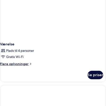
Værelse
Plads til 4 personer
Gratis Wi-Fi
Flere
Flere oplysninger
oplysninger
om
Se priser
Værelse