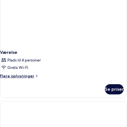
Værelse
Plads til 4 personer
Gratis Wi-Fi
Flere
Flere oplysninger
oplysninger
om
Se priser
Værelse