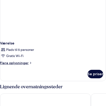
Værelse
Plads til 6 personer
Gratis Wi-Fi
Flere
Flere oplysninger
oplysninger
om
Se priser
Værelse
Lignende overnatningssteder
Arlo Williamsburg
Moxy Bro