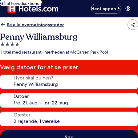
Gå til hovedsektionen
Hent appen
Se alle overnatningssteder
Penny Williamsburg
4.0-
stjernet
Hotel med restaurant i nærheden af McCarren Park Pool
overnatningssted
Vælg datoer for at se priser
Hvor skal du hen?
Datoer
Gæster
Søg