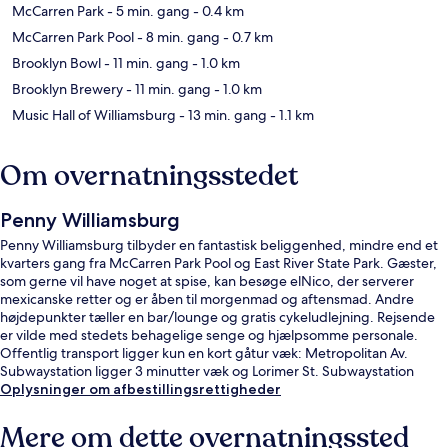
McCarren Park
- 5 min. gang
- 0.4 km
McCarren Park Pool
- 8 min. gang
- 0.7 km
Brooklyn Bowl
- 11 min. gang
- 1.0 km
Brooklyn Brewery
- 11 min. gang
- 1.0 km
Music Hall of Williamsburg
- 13 min. gang
- 1.1 km
Om overnatningsstedet
Penny Williamsburg
Penny Williamsburg tilbyder en fantastisk beliggenhed, mindre end et
kvarters gang fra McCarren Park Pool og East River State Park. Gæster,
som gerne vil have noget at spise, kan besøge elNico, der serverer
mexicanske retter og er åben til morgenmad og aftensmad. Andre
højdepunkter tæller en bar/lounge og gratis cykeludlejning. Rejsende
er vilde med stedets behagelige senge og hjælpsomme personale.
Offentlig transport ligger kun en kort gåtur væk: Metropolitan Av.
Subwaystation ligger 3 minutter væk og Lorimer St. Subwaystation
(Metropolitan St.) ligger 6 minutter derfra.
Oplysninger om afbestillingsrettigheder
Mere om dette overnatningssted