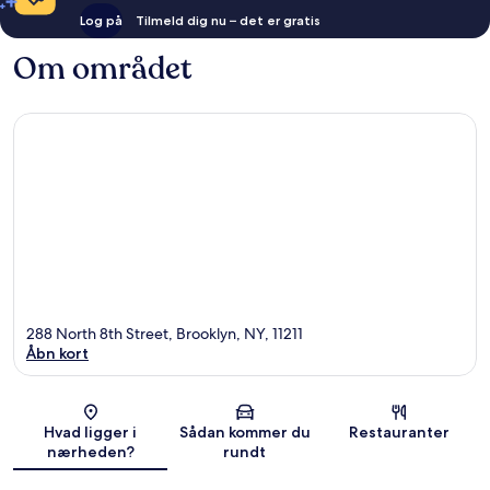
Log på
Tilmeld dig nu – det er gratis
Om området
288 North 8th Street, Brooklyn, NY, 11211
Åbn kort
Kort
Hvad ligger i
Sådan kommer du
Restauranter
nærheden?
rundt