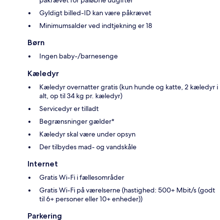
påkrævet for påløbne udgifter
Gyldigt billed-ID kan være påkrævet
Minimumsalder ved indtjekning er 18
Børn
Ingen baby-/barnesenge
Kæledyr
Kæledyr overnatter gratis (kun hunde og katte, 2 kæledyr i
alt, op til 34 kg pr. kæledyr)
Servicedyr er tilladt
Begrænsninger gælder*
Kæledyr skal være under opsyn
Der tilbydes mad- og vandskåle
Internet
Gratis Wi-Fi i fællesområder
Gratis Wi-Fi på værelserne (hastighed: 500+ Mbit/s (godt
til 6+ personer eller 10+ enheder))
Parkering