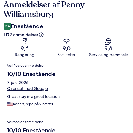
Anmeldelser af Penny
Anmeldelser
Williamsburg
Enestående
9,4
1.172 anmeldelser
9,6
9,0
9,6
Rengøring
Faciliteter
Service og personale
Anmeldelser
Verificeret anmeldelse
10/10 Enestående
7. jun. 2026
Oversæt med Google
Great stay in a great location.
Robert, rejse på 2 nætter
Verificeret anmeldelse
10/10 Enestående