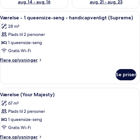
aug. 14 - aug. 16
aug. 21 - aug. 23
Indlæs
Et moderne hotelværelse med seng, sen
6
Værelse - 1 queensize-seng - handicapvenligt (Supreme)
alle
28 m²
billeder
Plads til 2 personer
af
Værelse
1 queensize-seng
-
Gratis Wi-Fi
1
Flere
Flere oplysninger
queensize-
oplysninger
seng
om
Se priser
Værelse
-
-
handicapvenligt
1
Indlæs
En moderne stue med en grøn sofa, so
(Supreme)
7
queensize-
Værelse (Your Majesty)
alle
seng
67 m²
-
billeder
handicapvenligt
Plads til 2 personer
af
(Supreme)
Værelse
1 queensize-seng
(Your
Gratis Wi-Fi
Majesty)
Flere
Flere oplysninger