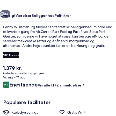
rige
Næste
34+
Oversigt
Værelser
Beliggenhed
Politikker
Penny Williamsburg tilbyder en fantastisk beliggenhed, mindre end
et kvarters gang fra McCarren Park Pool og East River State Park.
Gæster, som gerne vil have noget at spise, kan besøge elNico, der
serverer mexicanske retter og er åben til morgenmad og
aftensmad. Andre højdepunkter tæller en bar/lounge og gratis
cykeludlejning. Rejsende er vilde med stedets behagelige senge og
hjælpsomme personale. Offentlig transport ligger kun en kort gåtur
VIP Access
væk: Metropolitan Av. Subwaystation ligger 3 minutter væk og
Lorimer St. Subwaystation (Metropolitan St.) ligger 6 minutter
Den
1.379 kr.
derfra.
Der serveres morgenmad, aftensmad 
nuværende
inkluderer skatter og gebyrer
pris
16. aug. - 17. aug.
er
Anmeldelser
Enestående
9,4
Vis alle 1.172 anmeldelser
1.379 kr.
9,4 ud af 10.
Populære faciliteter
Kæledyrsvenligt
Gratis Wi-Fi