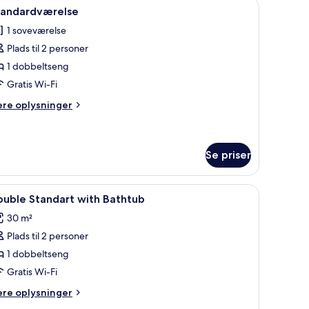
er, oplyst af varm belysning.
ndlæs
Et soveværelse med stenvægge, en træseng, e
13
tandardværelse
le
1 soveværelse
illeder
Plads til 2 personer
f
tandardværelse
1 dobbeltseng
Gratis Wi-Fi
ere
ere oplysninger
lysninger
m
andardværelse
Se priser
ndlæs
Et soveværelse med stenvægge, en træseng, e
17
ouble Standart with Bathtub
le
30 m²
illeder
Plads til 2 personer
f
ouble
1 dobbeltseng
tandart
Gratis Wi-Fi
ith
ere
ere oplysninger
athtub
lysninger