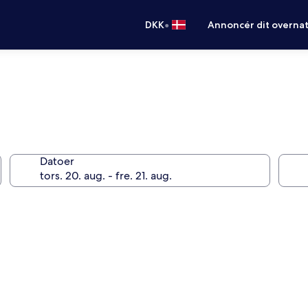
•
DKK
Annoncér dit overna
Datoer