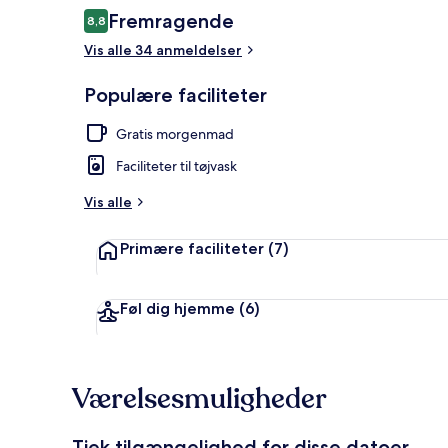
Anmeldelser
Fremragende
8,8
8,8 ud af 10.
Vis alle 34 anmeldelser
Udendørsom
Populære faciliteter
Gratis morgenmad
Faciliteter til tøjvask
Vis alle
Primære faciliteter
(7)
Føl dig hjemme
(6)
Værelsesmuligheder
Tjek tilgængelighed for disse datoer