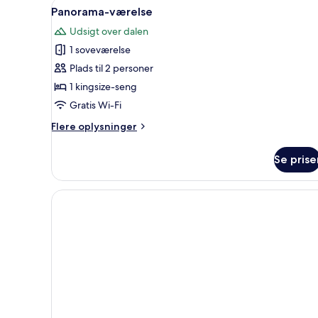
Indlæs
Et soveværelse med en stor seng
13
Panorama-værelse
alle
Udsigt over dalen
billeder
1 soveværelse
af
Panorama-
Plads til 2 personer
værelse
1 kingsize-seng
Gratis Wi-Fi
Flere
Flere oplysninger
oplysninger
om
Se prise
Panorama-
værelse