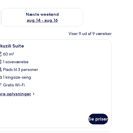
d aug. 7 - aug. 9
Tjek tilgængelighed for næste weekend aug. 14 - aug. 16
Næste weekend
aug. 14 - aug. 16
Viser 9 ud af 9 værelser
mmet gobelin og en stenvæg.
ndlæs
Et soveværelse med stenvægge, en træseng, et
50
kuzili Suite
le
60 m²
illeder
1 soveværelse
f
kuzili
Plads til 3 personer
uite
1 kingsize-seng
Gratis Wi-Fi
ere
ere oplysninger
lysninger
m
kuzili
ite
Se priser