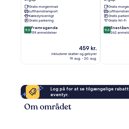
Suites
Hotel
Gratis morgenmad
Gratis morg
Ürgüp
Ürgüp
Lufthavnstransport
Lufthavnstra
Kæledyrsvenligt
Gratis parker
Gratis parkering
Gratis Wi-Fi
9.0
9.6
Fremragende
Eneståe
9,0
9,6
ud
ud
159 anmeldelser
262 anmeld
af
af
10,
10,
Prisen
459 kr.
Fremragende,
Enestående,
er
159
262
inkluderer skatter og gebyrer
459 kr.
anmeldelser
anmeldelser
19. aug. - 20. aug.
Log på for at se tilgængelige rabatte
eventyr.
Om området