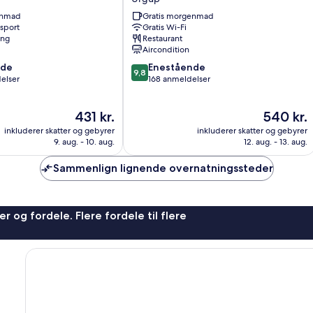
Suites
enmad
Gratis morgenmad
Ürgüp
nsport
Gratis Wi-Fi
ing
Restaurant
Aircondition
9.8
nde
Enestående
9,8
ud
elser
168 anmeldelser
af
10,
Prisen
Prisen
431 kr.
540 kr.
Enestående,
er
er
168
inkluderer skatter og gebyrer
inkluderer skatter og gebyrer
431 kr.
540 kr.
anmeldelser
9. aug. - 10. aug.
12. aug. - 13. aug.
Sammenlign lignende overnatningssteder
r og fordele. Flere fordele til flere