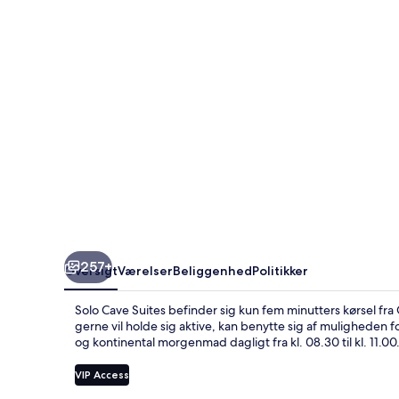
257+
Oversigt
Værelser
Beliggenhed
Politikker
Solo Cave Suites befinder sig kun fem minutters kørsel f
gerne vil holde sig aktive, kan benytte sig af muligheden f
og kontinental morgenmad dagligt fra kl. 08.30 til kl. 11.00
VIP Access