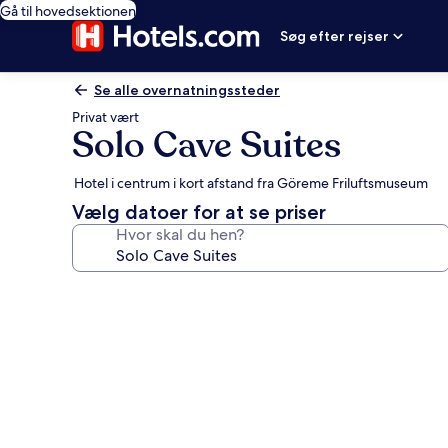
Gå til hovedsektionen
Søg efter rejser
Se alle overnatningssteder
Privat vært
Solo Cave Suites
Hotel i centrum i kort afstand fra Göreme Friluftsmuseum
Vælg datoer for at se priser
Hvor skal du hen?
Billedgalleri
for
Solo
Cave
Suites