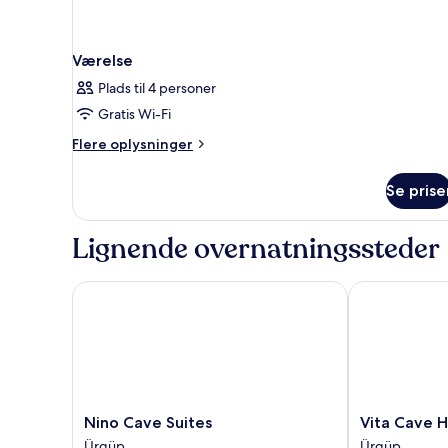
Værelse
Plads til 4 personer
Gratis Wi-Fi
Flere
Flere oplysninger
oplysninger
om
Se prise
Værelse
Lignende overnatningssteder
Nino Cave Suites
Vita Cave Hot
Nino
Vita
Nino Cave Suites
Vita Cave H
Cave
Cave
Ürgüp
Ürgüp