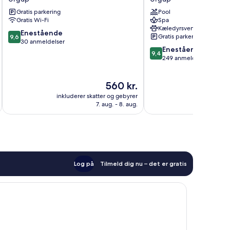
Cappadocia
Ürgüp
Gratis parkering
Pool
Ürgüp
Gratis Wi-Fi
Spa
Kæledyrsvenligt
9.6
Enestående
Gratis parkering
9,6
ud
30 anmeldelser
9.4
Enestående
af
9,4
ud
249 anmeldelser
10,
af
Enestående,
10,
30
Prisen
560 kr.
Enestående,
anmeldelser
er
249
inkluderer skatter og gebyrer
inkluderer 
560 kr.
anmeldelser
7. aug. - 8. aug.
Log på
Tilmeld dig nu – det er gratis