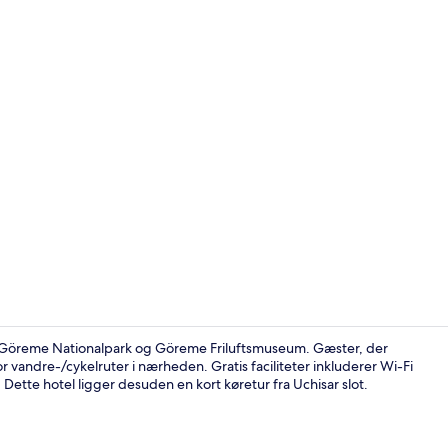
Jakuzili Sui
ra Göreme Nationalpark og Göreme Friluftsmuseum. Gæster, der
or vandre-/cykelruter i nærheden. Gratis faciliteter inkluderer Wi-Fi
. Dette hotel ligger desuden en kort køretur fra Uchisar slot.
Royal-værels