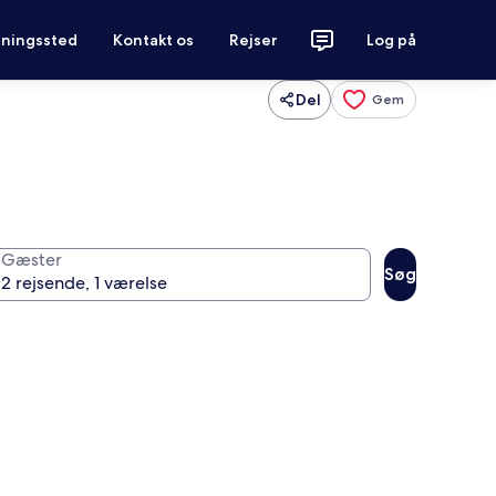
tningssted
Kontakt os
Rejser
Log på
Del
Gem
Gæster
Søg