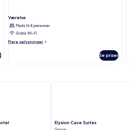
o
Do
St
Værelse
wi
Ba
Plads til 4 personer
Gratis Wi-Fi
Flere
Flere oplysninger
oplysninger
om
r
Se priser
Værelse
el
Elysion Cave Suites
Elysion
otel
Elysion Cave Suites
Cave
Ürgüp