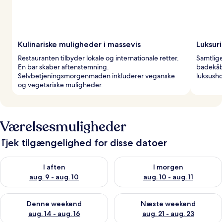
Kulinariske muligheder i massevis
Luksur
Restauranten tilbyder lokale og internationale retter.
Samtlige
En bar skaber aftenstemning.
badekåb
Selvbetjeningsmorgenmaden inkluderer veganske
luksusho
og vegetariske muligheder.
Værelsesmuligheder
Tjek tilgængelighed for disse datoer
Tjek tilgængelighed for i aften aug. 9 - aug. 10
Tjek tilgængelighed for i morg
I aften
I morgen
aug. 9 - aug. 10
aug. 10 - aug. 11
Tjek tilgængelighed for denne weekend aug. 14 - aug. 16
Tjek tilgængelighed for næste
Denne weekend
Næste weekend
aug. 14 - aug. 16
aug. 21 - aug. 23