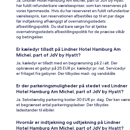
Ja, Lindner Hotel Hamburg Am Michel, part of JdV by Hyatt
har fuldt refunderbare værelsespriser, som kan reserveres på
vores hjemmeside. Hvis du har reserveret en fuldt refunderbar
værelsespris, kan reservationen afbestilles op til et par dage
før indtjekning afhængigt af overnatningsstedets
afbestillingspolitik. Du skal bare sørge for at tjekke
overnatningsstedets afbestillingspolitik for de præcise vilkår
og betingelser.
Er kæledyr tilladt på Lindner Hotel Hamburg Am
Michel, part of JdV by Hyatt?
Ja, kæledyr er tilladt med en begrænsning på 2 i alt. Der
opkræves et gebyr på 25 EUR pr. kæledyr pr. nat. Servicedyr
er fritaget fra gebyrer. Der tilbydes mad- og vandskåle.
Er der parkeringsmuligheder på stedet ved Lindner
Hotel Hamburg Am Michel, part of JdV by Hyatt?
Ja. Selvstændig parkering koster 30 EUR pr. dag. Der kan være
et begrænset antal parkeringspladser. Der tilbydes
ladestander til elbiler.
Hvornår er indtjekning og udtjekning på Lindner
Hotel Hamburg Am Michel, part of JdV by Hyatt?