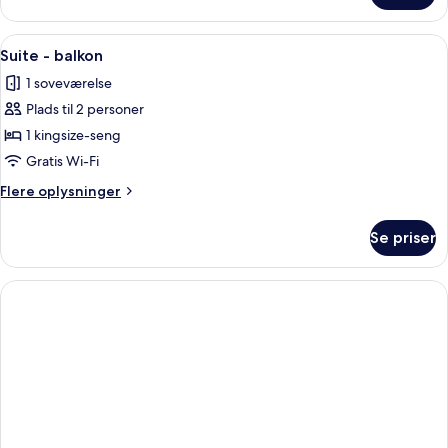
-
balkon
Indlæs
Et hotelværelse med en stor seng, et 
3
(Sauna)
Suite - balkon
alle
1 soveværelse
billeder
Plads til 2 personer
af
Suite
1 kingsize-seng
-
Gratis Wi-Fi
balkon
Flere
Flere oplysninger
oplysninger
om
Se priser
Suite
-
balkon