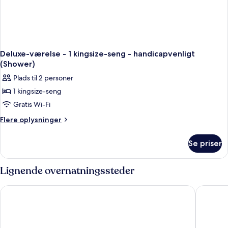
Deluxe-værelse - 1 kingsize-seng - handicapvenligt
(Shower)
Plads til 2 personer
1 kingsize-seng
Gratis Wi-Fi
Flere
Flere oplysninger
oplysninger
om
Se priser
Deluxe-
værelse
-
Lignende overnatningssteder
1
kingsize-
Fraser Suites Hamburg
Scandic
seng
-
handicapvenligt
(Shower)