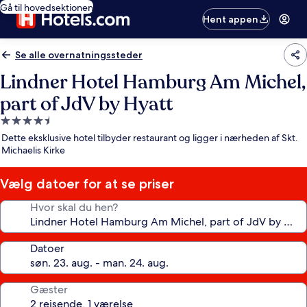
Gå til hovedsektionen
Hent appen
Se alle overnatningssteder
Lindner Hotel Hamburg Am Michel,
part of JdV by Hyatt
4.5-
stjernet
Dette eksklusive hotel tilbyder restaurant og ligger i nærheden af Skt.
overnatningssted
Michaelis Kirke
Vælg datoer for at se priser
Hvor skal du hen?
Datoer
Gæster