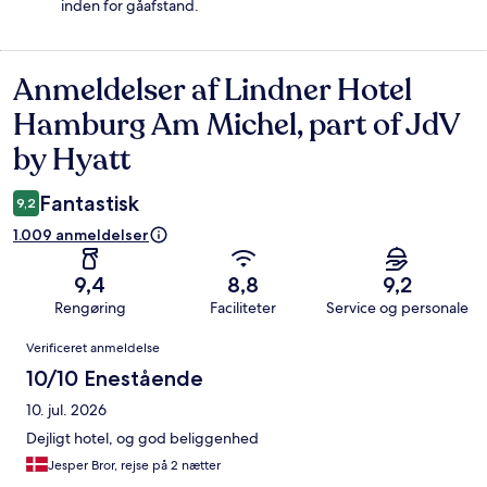
inden for gåafstand.
Anmeldelser af Lindner Hotel
Anmeldelser
Hamburg Am Michel, part of JdV
by Hyatt
Fantastisk
9,2
1.009 anmeldelser
9,4
8,8
9,2
Rengøring
Faciliteter
Service og personale
Anmeldelser
Verificeret anmeldelse
10/10 Enestående
10. jul. 2026
Dejligt hotel, og god beliggenhed
Jesper Bror, rejse på 2 nætter