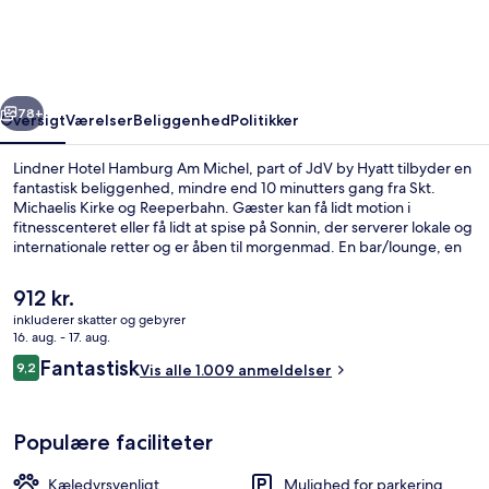
Am
Michel,
part
rige
Næste
of
78+
Oversigt
Værelser
Beliggenhed
Politikker
JdV
Lindner Hotel Hamburg Am Michel, part of JdV by Hyatt tilbyder en
by
fantastisk beliggenhed, mindre end 10 minutters gang fra Skt.
Michaelis Kirke og Reeperbahn. Gæster kan få lidt motion i
Hyatt
fitnesscenteret eller få lidt at spise på Sonnin, der serverer lokale og
internationale retter og er åben til morgenmad. En bar/lounge, en
sauna og en terrasse er andre højdepunkter på dette hotel med
luksusfaciliteter. Rejsende kan godt lide stedets hjælpsomme
Den
912 kr.
personale og bar. Offentlig transport ligger kun en kort gåtur væk:
nuværende
inkluderer skatter og gebyrer
St. Pauli U-Bahn-station ligger 8 minutter væk og Stadthausbrücke
pris
16. aug. - 17. aug.
S-Bahn-station ligger 9 minutter derfra.
Udendørsområde
er
Anmeldelser
Fantastisk
9,2
Vis alle 1.009 anmeldelser
912 kr.
9,2 ud af 10.
Populære faciliteter
Kæledyrsvenligt
Mulighed for parkering