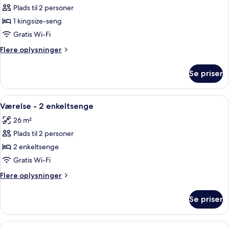
Plads til 2 personer
af
Værelse
1 kingsize-seng
-
Gratis Wi-Fi
1
Flere
Flere oplysninger
kingsize-
oplysninger
seng
om
Se priser
Værelse
-
1
Indlæs
Et hotelværelse med to senge, et skri
2
kingsize-
Værelse - 2 enkeltsenge
alle
seng
26 m²
billeder
Plads til 2 personer
af
Værelse
2 enkeltsenge
-
Gratis Wi-Fi
2
Flere
Flere oplysninger
enkeltsenge
oplysninger
om
Se priser
Værelse
-
2