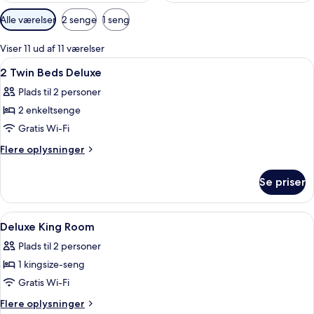
Tilgængelige
Alle værelser
2 senge
1 seng
filtre
for
Viser 11 ud af 11 værelser
værelser
Indlæs
Et hotelværelse med to senge, en sofa
2
2 Twin Beds Deluxe
alle
Plads til 2 personer
billeder
2 enkeltsenge
af
2
Gratis Wi-Fi
Twin
Flere
Flere oplysninger
Beds
oplysninger
om
Deluxe
Se priser
2
Twin
Beds
Indlæs
Allergivenligt sengetøj, pengeskab på
9
Deluxe
Deluxe King Room
alle
Plads til 2 personer
billeder
1 kingsize-seng
af
Deluxe
Gratis Wi-Fi
King
Flere
Flere oplysninger