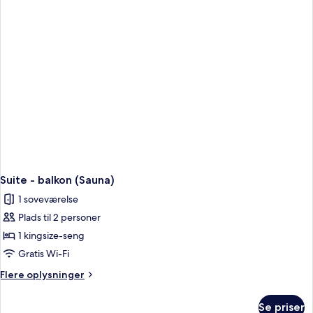
enkeltsenge
Suite - balkon (Sauna)
1 soveværelse
Plads til 2 personer
1 kingsize-seng
Gratis Wi-Fi
Flere
Flere oplysninger
oplysninger
om
Se priser
Suite