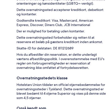
orienteringer og kønsidentiteter (LGBTQ+-venligt).
Dette overnatningssted accepterer kreditkort, debetkort
og kontanter.
Godkendte kreditkort: Visa, Mastercard, American
Express, Discover, Diners Club, JCB International
Der er mulighed for betaling uden kontanter.
Dette overnatningssted forbeholder sig retten til at
reservere et beløb på gæstens kreditkort inden ankomst.
Skatte-ID for delstaten: DE 811212689
Hvis du afbestiller din reservation, er dette underlagt
værtens afbestillingspolitik. I overensstemmelse med EU's
regler om forbrugerrettigheder er reservation af
overnatning ikke omfattet af fortrydelsesretten.
Overnatningsstedets klasse
Hotelstars Union tildeler en officiel stjernebedømmelse for
overnatningssteder i Tyskland. Dette overnatningssted er
blevet bedømt til 4 stjerne Superior og vises på denne side
som 4,5 stjerner.
Også kendt som