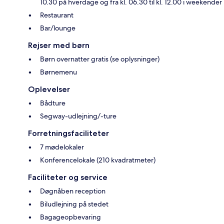
10.30 på hverdage og fra kl. 06.30 til kl. 12.00 i weekender
Restaurant
Bar/lounge
Rejser med børn
Børn overnatter gratis (se oplysninger)
Børnemenu
Oplevelser
Bådture
Segway-udlejning/-ture
Forretningsfaciliteter
7 mødelokaler
Konferencelokale (210 kvadratmeter)
Faciliteter og service
Døgnåben reception
Biludlejning på stedet
Bagageopbevaring