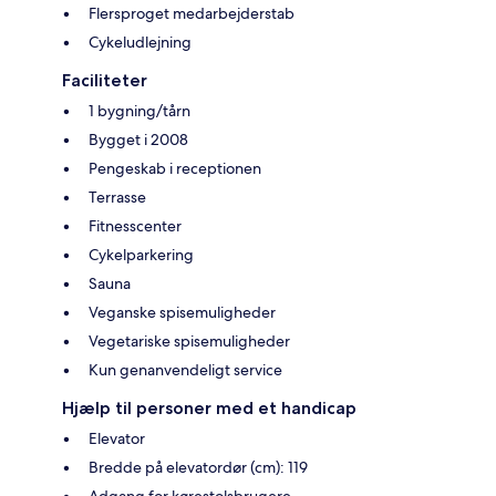
Flersproget medarbejderstab
Cykeludlejning
Faciliteter
1 bygning/tårn
Bygget i 2008
Pengeskab i receptionen
Terrasse
Fitnesscenter
Cykelparkering
Sauna
Veganske spisemuligheder
Vegetariske spisemuligheder
Kun genanvendeligt service
Hjælp til personer med et handicap
Elevator
Bredde på elevatordør (cm): 119
Adgang for kørestolsbrugere