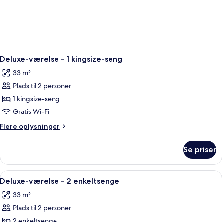
Deluxe-værelse - 1 kingsize-seng
33 m²
Plads til 2 personer
1 kingsize-seng
Gratis Wi-Fi
Flere
Flere oplysninger
oplysninger
om
Se priser
Deluxe-
værelse
-
Indlæs
Et hotelværelse med to senge, en læde
2
1
Deluxe-værelse - 2 enkeltsenge
alle
kingsize-
33 m²
seng
billeder
Plads til 2 personer
af
Deluxe-
2 enkeltsenge