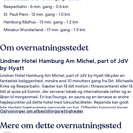
Reeperbahn
- 6 min. gang
- 0.6 km
St. Pauli Piers
- 12 min. gang
- 1.0 km
Hamborg Rådhus
- 13 min. gang
- 1.2 km
Miniatur Wunderland
- 17 min. gang
- 1.5 km
Om overnatningsstedet
Lindner Hotel Hamburg Am Michel, part of JdV
by Hyatt
Lindner Hotel Hamburg Am Michel, part of JdV by Hyatt tilbyder en
fantastisk beliggenhed, mindre end 10 minutters gang fra Skt. Michaelis
Kirke og Reeperbahn. Gæster kan få lidt motion i fitnesscenteret eller få
lidt at spise på Sonnin, der serverer lokale og internationale retter og er
åben til morgenmad. En bar/lounge, en sauna og en terrasse er andre
højdepunkter på dette hotel med luksusfaciliteter. Rejsende kan godt
lide stedets hjælpsomme personale og bar. Offentlig transport ligger
Oplysninger om afbestillingsrettigheder
kun en kort gåtur væk: St. Pauli U-Bahn-station ligger 8 minutter væk og
Stadthausbrücke S-Bahn-station ligger 9 minutter derfra.
Mere om dette overnatningssted