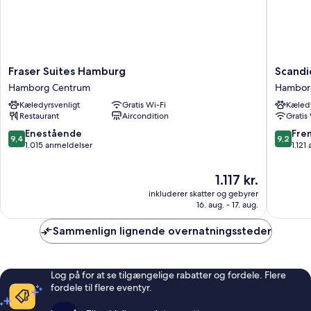
Fraser
Scandic
Fraser Suites Hamburg
Scandi
Suites
Hambur
Hamborg Centrum
Hambor
Hamburg
Emporio
Kæledyrsvenligt
Gratis Wi-Fi
Kæledy
Hamborg
Hambor
Restaurant
Aircondition
Gratis
Centrum
Centru
9.4
9.2
Enestående
Fre
9,4
9,2
ud
ud
1.015 anmeldelser
1.121
af
af
10,
10,
Prisen
1.117 kr.
Enestående,
Fremrag
er
inkluderer skatter og gebyrer
1.015
1.121
1.117 kr.
16. aug. - 17. aug.
anmeldelser
anmelde
Sammenlign lignende overnatningssteder
Log på for at se tilgængelige rabatter og fordele. Flere
fordele til flere eventyr.