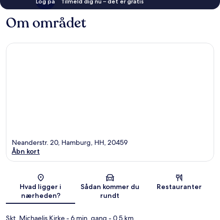
Log på
Tilmeld dig nu – det er gratis
Om området
Neanderstr. 20, Hamburg, HH, 20459
Åbn kort
Kort
Hvad ligger i
Sådan kommer du
Restauranter
nærheden?
rundt
Skt. Michaelis Kirke
- 6 min. gang
- 0.5 km