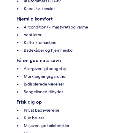
40-tommers LCD-tv
Kabel-tv-kanaler
Hjemlig komfort
Aircondition (klimastyret) og varme
Ventilator
Kaffe-/temaskine
Badekåber og hjemmesko
Få en god nats søvn
Allergivenligt sengetøj
Mørklægningsgardiner
Lydisolerede værelser
Sengelinned tilbydes
Frisk dig op
Privat badeværelse
Kun bruser
Miljøvenlige toiletartikler