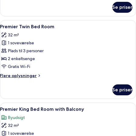
om
Se priser
Premier
King
Bed
Indlæs
Et moderne hotelværelse med en stor 
10
Room
Premier Twin Bed Room
alle
32 m²
billeder
1 soveværelse
af
Premier
Plads til 3 personer
Twin
2 enkeltsenge
Bed
Gratis Wi-Fi
Room
Flere
Flere oplysninger
oplysninger
om
Se priser
Premier
Twin
Bed
Indlæs
Et moderne hotelværelse med seng, se
12
Room
Premier King Bed Room with Balcony
alle
Byudsigt
billeder
32 m²
af
Premier
1 soveværelse