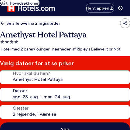
Gå til hovedsektionen
Hent appen
Se alle overnatningssteder
Amethyst Hotel Pattaya
4.0-
stjernet
Hotel med 2 barer/lounger i nærheden af Ripley's Believe It or Not
overnatningssted
Vælg datoer for at se priser
Hvor skal du hen?
Datoer
Gæster
Søg