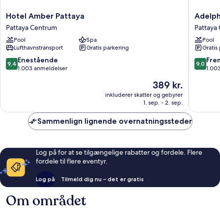
Hotel
Adelphi
Hotel Amber Pattaya
Adelph
Amber
Pattaya
Pattaya Centrum
Pattaya
Pattaya
Pattaya
Pool
Spa
Pool
Pattaya
Centru
Lufthavnstransport
Gratis parkering
Gratis
Centrum
9.4
9.0
Enestående
Fre
9,4
9,0
ud
ud
1.003 anmeldelser
1.00
af
af
Prisen
389 kr.
10,
10,
er
Enestående,
Fremrag
inkluderer skatter og gebyrer
389 kr.
1. sep. - 2. sep.
1.003
1.003
anmeldelser
anmelde
Sammenlign lignende overnatningssteder
Log på for at se tilgængelige rabatter og fordele. Flere
fordele til flere eventyr.
Log på
Tilmeld dig nu – det er gratis
Om området