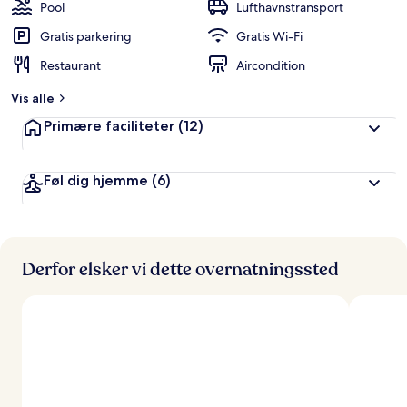
b
Pool
Lufthavnstransport
e
d
Gratis parkering
Gratis Wi-Fi
ø
Restaurant
Aircondition
m
t
Vis alle
a
Primære faciliteter
(12)
f
r
Føl dig hjemme
(6)
e
j
s
e
n
d
Derfor elsker vi dette overnatningssted
e