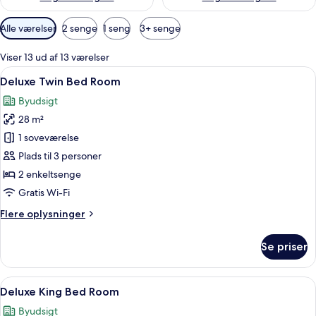
Tilgængelige
Alle værelser
2 senge
1 seng
3+ senge
filtre
for
Viser 13 ud af 13 værelser
værelser
Indlæs
Et hotelværelse med to senge, et skriv
7
Deluxe Twin Bed Room
alle
Byudsigt
billeder
28 m²
af
Deluxe
1 soveværelse
Twin
Plads til 3 personer
Bed
2 enkeltsenge
Room
Gratis Wi-Fi
Flere
Flere oplysninger
oplysninger
om
Se priser
Deluxe
Twin
Bed
Indlæs
Deluxe King Bed Room | Premium-seng
8
Room
Deluxe King Bed Room
alle
Byudsigt