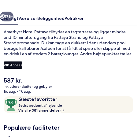
rige
Næste
178+
Oversigt
Værelser
Beliggenhed
Politikker
Amethyst Hotel Pattaya tilbyder en tagterrasse og ligger mindre
end 10 minutters gang fra Pattaya Strand og Pattaya
Strandpromenade. Du kan tage en dukkert i den udendørs pool,
besøge kaffebaren/caféen for at få lidt at spise eller slappe af med
en drink i en af stedets 2 barer/lounger. Andre højdepunkter tæller
en bar ved poolen, en børnepool og en have. Rejsende er vilde med
stedets hjælpsomme personale.
VIP Access
Den
587 kr.
Udendørs pool, åben fra kl. 07.00 til kl
nuværende
inkluderer skatter og gebyrer
pris
16. aug. - 17. aug.
er
Anmeldelser
9,6
Gæstefavoritter
587 kr.
B
ud
Bedst bedømt af rejsende
e
Vis alle 381 anmeldelser
af
d
10,
s
Gæstefavoritter
Populære faciliteter
t