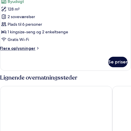
Byudsigt
Suite
billeder
128 m²
af
Amethyst
2 soveværelser
Duplex
Plads til 6 personer
Suite
1 kingsize-seng og 2 enkeltsenge
with
Gratis Wi-Fi
Plunge
Flere
Flere oplysninger
Pool
oplysninger
om
Se priser
Amethyst
Duplex
Suite
Lignende overnatningssteder
with
Plunge
Hotel Amber Pattaya
Adelphi 
Pool