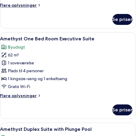
Room
Flere
Flere oplysninger
Suit
oplysninger
om
Se priser
Amethyst
One
Bed
Indlæs
Et hotelværelse med to senge, et skriv
10
Room
Amethyst One Bed Room Executive Suite
alle
Suit
Byudsigt
billeder
62 m²
af
Amethyst
1 soveværelse
One
Plads til 4 personer
Bed
1 kingsize-seng og 1 enkeltseng
Room
Gratis Wi-Fi
Executive
Flere
Flere oplysninger
Suite
oplysninger
om
Se priser
Amethyst
One
Bed
Indlæs
Et moderne hotelværelse med en stor s
9
Room
Amethyst Duplex Suite with Plunge Pool
alle
Executive