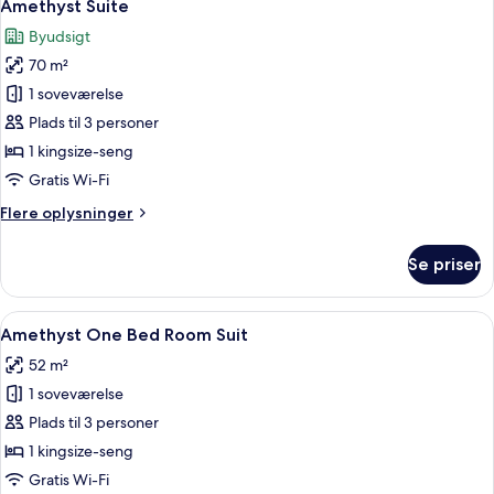
12
Amethyst Suite
alle
Byudsigt
billeder
70 m²
af
Amethyst
1 soveværelse
Suite
Plads til 3 personer
1 kingsize-seng
Gratis Wi-Fi
Flere
Flere oplysninger
oplysninger
om
Se priser
Amethyst
Suite
Indlæs
Et moderne hotelværelse med en stor 
7
Amethyst One Bed Room Suit
alle
52 m²
billeder
1 soveværelse
af
Amethyst
Plads til 3 personer
One
1 kingsize-seng
Bed
Gratis Wi-Fi