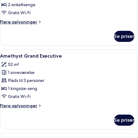
Room
2 enkeltsenge
Gratis Wi-Fi
Flere
Flere oplysninger
oplysninger
om
Se priser
Amethyst
Executive
Room
Indlæs
Et moderne hotelværelse med en stor s
11
Amethyst Grand Executive
alle
52 m²
billeder
1 soveværelse
af
Amethyst
Plads til 3 personer
Grand
1 kingsize-seng
Executive
Gratis Wi-Fi
Flere
Flere oplysninger
oplysninger
om
Se priser
Amethyst
Grand
Executive
Indlæs
Et moderne hotelværelse med en stor 