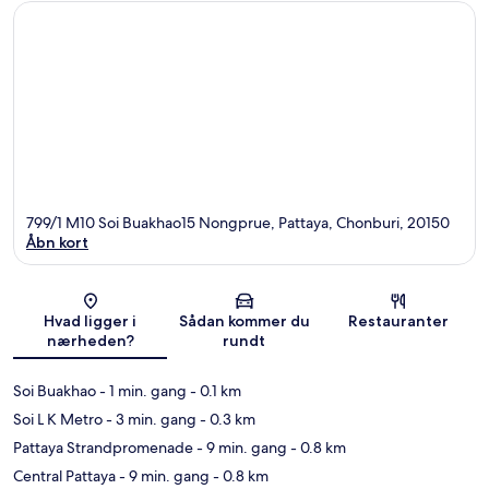
799/1 M10 Soi Buakhao15 Nongprue, Pattaya, Chonburi, 20150
Åbn kort
Kort
Hvad ligger i
Sådan kommer du
Restauranter
nærheden?
rundt
Soi Buakhao
- 1 min. gang
- 0.1 km
Soi L K Metro
- 3 min. gang
- 0.3 km
Pattaya Strandpromenade
- 9 min. gang
- 0.8 km
Central Pattaya
- 9 min. gang
- 0.8 km