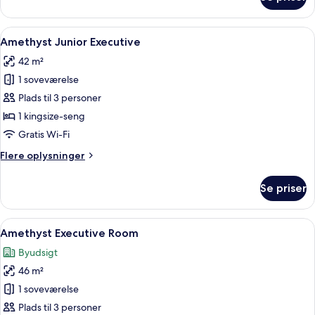
Premier
Twin
Bed
Indlæs
Et moderne hotelværelse med en stor 
8
Room
Amethyst Junior Executive
alle
with
42 m²
Balcony
billeder
1 soveværelse
af
Amethyst
Plads til 3 personer
Junior
1 kingsize-seng
Executive
Gratis Wi-Fi
Flere
Flere oplysninger
oplysninger
om
Se priser
Amethyst
Junior
Executive
Indlæs
Et moderne hotelværelse med en stor 
6
Amethyst Executive Room
alle
Byudsigt
billeder
46 m²
af
Amethyst
1 soveværelse
Executive
Plads til 3 personer