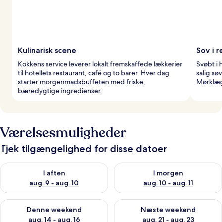
Kulinarisk scene
Sov i 
Kokkens service leverer lokalt fremskaffede lækkerier
Svøbt i 
til hotellets restaurant, café og to barer. Hver dag
salig s
starter morgenmadsbuffeten med friske,
Mørklægn
bæredygtige ingredienser.
Værelsesmuligheder
Tjek tilgængelighed for disse datoer
Tjek tilgængelighed for i aften aug. 9 - aug. 10
Tjek tilgængelighed for i morg
I aften
I morgen
aug. 9 - aug. 10
aug. 10 - aug. 11
Tjek tilgængelighed for denne weekend aug. 14 - aug. 16
Tjek tilgængelighed for næste
Denne weekend
Næste weekend
aug. 14 - aug. 16
aug. 21 - aug. 23