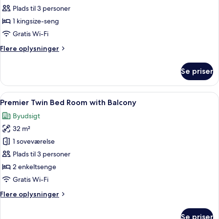
King
Plads til 3 personer
Bed
1 kingsize-seng
Room
Gratis Wi-Fi
with
Flere
Flere oplysninger
Balcony
oplysninger
om
Se priser
Premier
King
Bed
Indlæs
Et moderne hotelværelse med en stor 
10
Room
Premier Twin Bed Room with Balcony
alle
with
Byudsigt
Balcony
billeder
32 m²
af
Premier
1 soveværelse
Twin
Plads til 3 personer
Bed
2 enkeltsenge
Room
Gratis Wi-Fi
with
Flere
Flere oplysninger
Balcony
oplysninger
om
Se priser