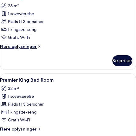
billeder
28 m²
af
Deluxe
1 soveværelse
King
Plads til 3 personer
Bed
1 kingsize-seng
Room
Gratis Wi-Fi
Flere
Flere oplysninger
oplysninger
om
Se priser
Deluxe
King
Bed
Indlæs
Et moderne hotelværelse med seng, se
12
Room
Premier King Bed Room
alle
32 m²
billeder
1 soveværelse
af
Premier
Plads til 3 personer
King
1 kingsize-seng
Bed
Gratis Wi-Fi
Room
Flere
Flere oplysninger
oplysninger