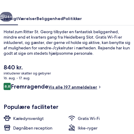
Georg
rige
Næste
24+
Oversigt
Værelser
Beliggenhed
Politikker
Hotel zum Ritter St. Georg tilbyder en fantastisk beliggenhed,
mindre end et kvarters gang fra Heidelberg Slot. Gratis Wi-Fi er
inkluderet, og gæster, der gerne vil holde sig aktive, kan benytte sig
af muligheden for vandre-/cykelruter i nærheden. Rejsende har kun
godt at sige om stedets hjælpsomme personale.
Den
840 kr.
nuværende
inkluderer skatter og gebyrer
pris
16. aug. - 17. aug.
Lobby
er
Anmeldelser
Fremragende
8,8
Vis alle 197 anmeldelser
840 kr.
8,8 ud af 10.
Populære faciliteter
Kæledyrsvenligt
Gratis Wi-Fi
Døgnåben reception
Ikke-ryger