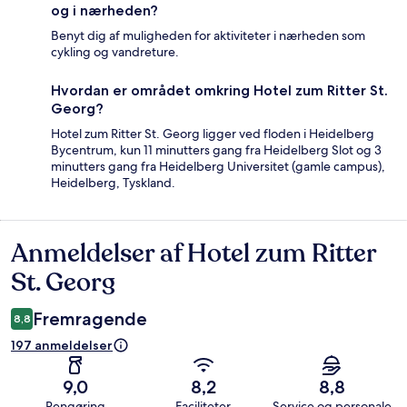
og i nærheden?
Benyt dig af muligheden for aktiviteter i nærheden som
cykling og vandreture.
Hvordan er området omkring Hotel zum Ritter St.
Georg?
Hotel zum Ritter St. Georg ligger ved floden i Heidelberg
Bycentrum, kun 11 minutters gang fra Heidelberg Slot og 3
minutters gang fra Heidelberg Universitet (gamle campus),
Heidelberg, Tyskland.
Anmeldelser af Hotel zum Ritter
Anmeldelser
St. Georg
Fremragende
8,8
197 anmeldelser
9,0
8,2
8,8
Rengøring
Faciliteter
Service og personale