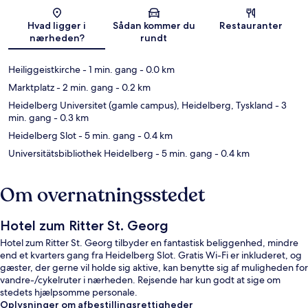
Kort
Hvad ligger i
Sådan kommer du
Restauranter
nærheden?
rundt
Heiliggeistkirche
- 1 min. gang
- 0.0 km
Marktplatz
- 2 min. gang
- 0.2 km
Heidelberg Universitet (gamle campus), Heidelberg, Tyskland
- 3
min. gang
- 0.3 km
Heidelberg Slot
- 5 min. gang
- 0.4 km
Universitätsbibliothek Heidelberg
- 5 min. gang
- 0.4 km
Om overnatningsstedet
Hotel zum Ritter St. Georg
Hotel zum Ritter St. Georg tilbyder en fantastisk beliggenhed, mindre
end et kvarters gang fra Heidelberg Slot. Gratis Wi-Fi er inkluderet, og
gæster, der gerne vil holde sig aktive, kan benytte sig af muligheden for
vandre-/cykelruter i nærheden. Rejsende har kun godt at sige om
stedets hjælpsomme personale.
Oplysninger om afbestillingsrettigheder