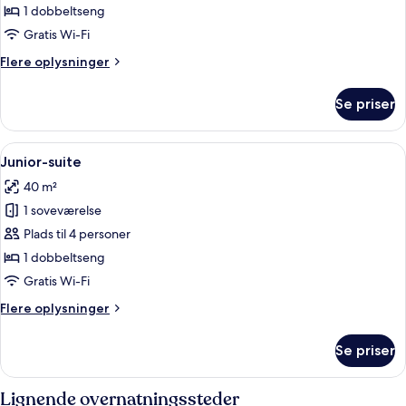
dobbeltværelse
1 dobbeltseng
Gratis Wi-Fi
Flere
Flere oplysninger
oplysninger
om
Se priser
Economy-
dobbeltværelse
Indlæs
Junior-suite | Pengeskab på værelset, s
2
Junior-suite
alle
40 m²
billeder
1 soveværelse
af
Junior-
Plads til 4 personer
suite
1 dobbeltseng
Gratis Wi-Fi
Flere
Flere oplysninger
oplysninger
om
Se priser
Junior-
suite
Lignende overnatningssteder