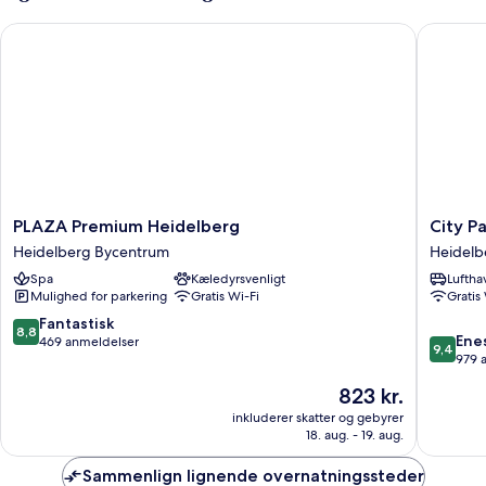
PLAZA Premium Heidelberg
City Par
PLAZA
City
PLAZA Premium Heidelberg
City P
Premium
Partner
Heidelberg Bycentrum
Heidelb
Heidelberg
Hotel
Spa
Kæledyrsvenligt
Luftha
Heidelberg
Holländ
Mulighed for parkering
Gratis Wi-Fi
Gratis
Bycentrum
Hof
Heidelb
8.8
Fantastisk
8,8
9.4
Bycent
Ene
ud
469 anmeldelser
9,4
ud
979 
af
af
10,
Prisen
823 kr.
10,
Fantastisk,
er
Eneståe
inkluderer skatter og gebyrer
469
823 kr.
18. aug. - 19. aug.
979
anmeldelser
anmelde
Sammenlign lignende overnatningssteder