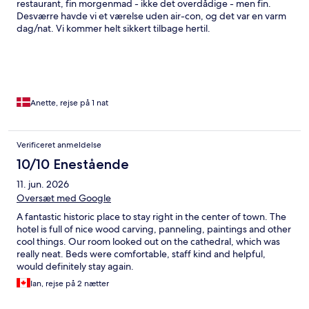
restaurant, fin morgenmad - ikke det overdådige - men fin.
Desværre havde vi et værelse uden air-con, og det var en varm
dag/nat. Vi kommer helt sikkert tilbage hertil.
Anette, rejse på 1 nat
Verificeret anmeldelse
10/10 Enestående
11. jun. 2026
Oversæt med Google
A fantastic historic place to stay right in the center of town. The
hotel is full of nice wood carving, panneling, paintings and other
cool things. Our room looked out on the cathedral, which was
really neat. Beds were comfortable, staff kind and helpful,
would definitely stay again.
Ian, rejse på 2 nætter