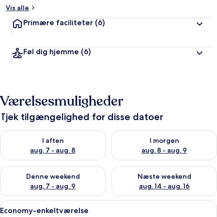
Vis alle
Primære faciliteter
(6)
Føl dig hjemme
(6)
Værelsesmuligheder
Tjek tilgængelighed for disse datoer
Tjek tilgængelighed for i aften aug. 7 - aug. 8
Tjek tilgængelighed for i morg
I aften
I morgen
aug. 7 - aug. 8
aug. 8 - aug. 9
Tjek tilgængelighed for denne weekend aug. 7 - aug. 9
Tjek tilgængelighed for næste
Denne weekend
Næste weekend
aug. 7 - aug. 9
aug. 14 - aug. 16
Indlæs
Pengeskab på værelset, skrivebord, gra
4
Economy-enkeltværelse
alle