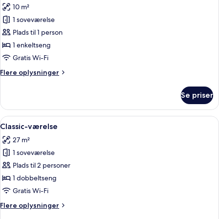
10 m²
billeder
1 soveværelse
af
Economy-
Plads til 1 person
enkeltværelse
1 enkeltseng
Gratis Wi-Fi
Flere
Flere oplysninger
oplysninger
om
Se priser
Economy-
enkeltværelse
Indlæs
Et hotelværelse med seng, fjernsyn, sk
5
Classic-værelse
alle
27 m²
billeder
1 soveværelse
af
Classic-
Plads til 2 personer
værelse
1 dobbeltseng
Gratis Wi-Fi
Flere
Flere oplysninger
oplysninger