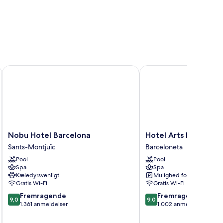
Nobu Hotel Barcelona
Hotel Arts Barcelona
Nobu
Hotel
Nobu Hotel Barcelona
Hotel Arts Barcelona
Hotel
Arts
Sants-Montjuïc
Barceloneta
Barcelona
Barcelona
Pool
Pool
Sants-
Barceloneta
Spa
Spa
Montjuïc
Kæledyrsvenligt
Mulighed for parkering
Gratis Wi-Fi
Gratis Wi-Fi
9.0
9.0
Fremragende
Fremragende
9,0
9,0
ud
ud
1.361 anmeldelser
1.002 anmeldelser
af
af
10,
10,