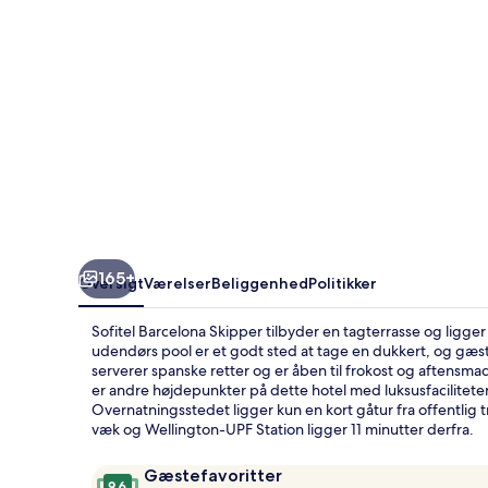
165+
Oversigt
Værelser
Beliggenhed
Politikker
Sofitel Barcelona Skipper tilbyder en tagterrasse og ligg
udendørs pool er et godt sted at tage en dukkert, og gæste
serverer spanske retter og er åben til frokost og aftensm
er andre højdepunkter på dette hotel med luksusfacilitet
Overnatningsstedet ligger kun en kort gåtur fra offentlig t
væk og Wellington-UPF Station ligger 11 minutter derfra.
Anmeldelser
9,6
Gæstefavoritter