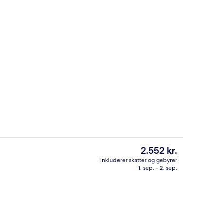
Lobby
Den
2.552 kr.
nuværende
inkluderer skatter og gebyrer
pris
1. sep. - 2. sep.
2 restauranter, der serverer morgenm
er
2.552 kr.