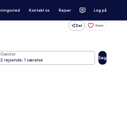
tningssted
Kontakt os
Rejser
Log på
Del
Gem
Gæster
Søg