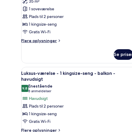
anmeldelse)
35 m²
Premium-
1 soveværelse
værelse
Plads til 2 personer
-
1 kingsize-seng
1
Gratis Wi-Fi
kingsize-
seng
Flere
Flere oplysninger
-
oplysninger
om
udsigt
Se prise
Premium-
til
værelse
have
-
Indlæs
Et hotelværelse med en stor se
11
1
Luksus-værelse - 1 kingsize-seng - balkon -
alle
kingsize-
havudsigt
seng
billeder
Enestående
-
9,8
af
9,8 ud af 10
(8
8 anmeldelser
udsigt
Luksus-
anmeldelser)
Havudsigt
til
værelse
have
Plads til 2 personer
-
1 kingsize-seng
1
Gratis Wi-Fi
kingsize-
Flere
seng
Flere oplysninger