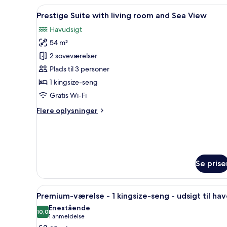
1
Indlæs
En moderne stue med en blå so
queensize-
7
Prestige Suite with living room and Sea View
alle
seng
Havudsigt
-
billeder
byudsigt
54 m²
af
Prestige
2 soveværelser
Suite
Plads til 3 personer
with
1 kingsize-seng
living
Gratis Wi-Fi
room
Flere
Flere oplysninger
and
oplysninger
Sea
om
View
Prestige
Suite
with
Se prise
living
room
and
Indlæs
Premium-værelse - 1 kingsize-se
Sea
11
Premium-værelse - 1 kingsize-seng - udsigt til ha
alle
View
Enestående
billeder
10,0
10,0 ud af 10
(1
1 anmeldelse
af