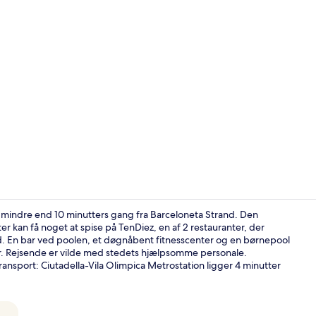
Skabervideo
er mindre end 10 minutters gang fra Barceloneta Strand. Den
r kan få noget at spise på TenDiez, en af 2 restauranter, der
ad. En bar ved poolen, et døgnåbent fitnesscenter og en børnepool
Smart-tv
er. Rejsende er vilde med stedets hjælpsomme personale.
ransport: Ciutadella-Vila Olimpica Metrostation ligger 4 minutter