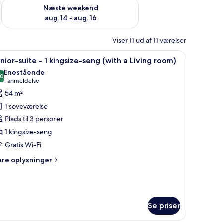
d aug. 7 - aug. 9
Tjek tilgængelighed for næste weekend aug. 14 - aug. 16
Næste weekend
aug. 14 - aug. 16
Viser 11 ud af 11 værelser
pisebord, to stole, en blå sofa, et sofabord og et stort vindue med udsigt 
ndlæs
En moderne stue med en blå sofa, hvide lænest
4
nior-suite - 1 kingsize-seng (with a Living room)
le
Enestående
illeder
,0
10,0 ud af 10
(1
1 anmeldelse
f
anmeldelse)
54 m²
unior-
1 soveværelse
uite
Plads til 3 personer
1 kingsize-seng
Gratis Wi-Fi
ingsize-
eng
ere
ere oplysninger
with
lysninger
m
nior-
iving
ite
oom)
Se priser
ngsize-