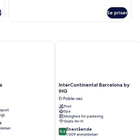
værelse
-
-
r
havudsigt
Se priser
1
kingsize-
seng
-
havudsigt
InterContinental Barcelona by IHG
InterContinental
a
InterContinental Barcelona by
Barcelona
IHG
by
El Poble-sec
IHG
El
Pool
nsport
Spa
Poble-
igt
Mulighed for parkering
sec
Gratis Wi-Fi
k
delser
9.4
Enestående
9,4
ud
1.009 anmeldelser
af