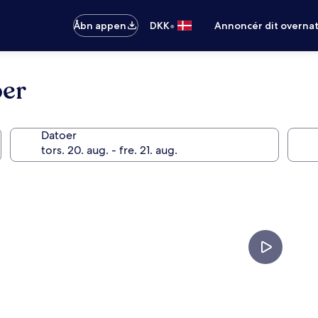
•
Åbn appen
DKK
Annoncér dit overna
per
Datoer