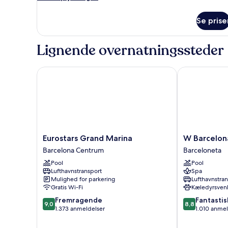
oplysninger
-
om
balkon
Se prise
Luksus-
-
værelse
-
havudsigt
Lignende overnatningssteder
1
kingsize-
seng
Eurostars Grand Marina
W Barcelona
-
balkon
-
havudsigt
Eurostars
W
Eurostars Grand Marina
W Barcelon
Grand
Barcelona
Barcelona Centrum
Barceloneta
Marina
Barceloneta
Pool
Pool
Barcelona
Lufthavnstransport
Spa
Centrum
Mulighed for parkering
Lufthavnstra
Gratis Wi-Fi
Kæledyrsvenl
9.0
8.8
Fremragende
Fantastis
9,0
8,8
ud
ud
1.373 anmeldelser
1.010 anmel
af
af
10,
10,