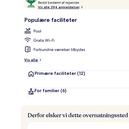
B
ud
Bedst bedømt af rejsende
Udendørs poo
e
Vis alle 394 anmeldelser
af
d
10,
s
Populære faciliteter
Gæstefavoritter
t
Pool
b
e
Gratis Wi-Fi
d
ø
Forbundne værelser tilbydes
m
t
Vis alle
a
Primære faciliteter
(12)
f
r
e
For familier
(6)
j
s
e
n
Derfor elsker vi dette overnatningssted
d
e