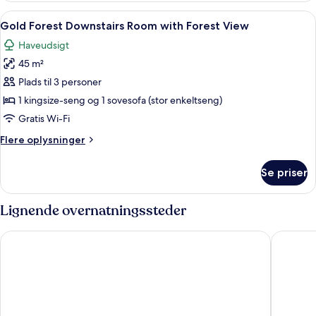
Extra-
Indlæs
Et rummeligt soveværelse med en sto
2
Bedroom
Gold Forest Downstairs Room with Forest View
alle
Downstairs
Haveudsigt
Forest
billeder
View
45 m²
af
Gold
Plads til 3 personer
Forest
1 kingsize-seng og 1 sovesofa (stor enkeltseng)
Downstairs
Gratis Wi-Fi
Room
Flere
Flere oplysninger
with
oplysninger
Forest
om
Se priser
Gold
View
Forest
Downstairs
Lignende overnatningssteder
Room
with
Jomtien Palm Beach Hotel And Resort
The Heri
Forest
View