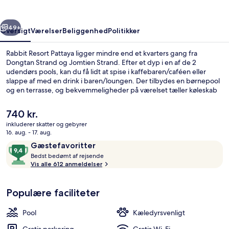
rige
Næste
49+
Oversigt
Værelser
Beliggenhed
Politikker
Rabbit Resort Pattaya ligger mindre end et kvarters gang fra
Dongtan Strand og Jomtien Strand. Efter et dyp i en af de 2
udendørs pools, kan du få lidt at spise i kaffebaren/caféen eller
slappe af med en drink i baren/loungen. Der tilbydes en børnepool
og en terrasse, og bekvemmeligheder på værelset tæller køleskab
og mikrobølgeovn. Rejsende har kun godt at sige om stedets
hjælpsomme personale.
Den
740 kr.
nuværende
inkluderer skatter og gebyrer
pris
16. aug. - 17. aug.
Hygiejnestandarder
er
Anmeldelser
9,4
Gæstefavoritter
740 kr.
B
ud
Bedst bedømt af rejsende
e
Vis alle 612 anmeldelser
af
d
10,
s
Gæstefavoritter
Populære faciliteter
t
b
Pool
Kæledyrsvenligt
e
d