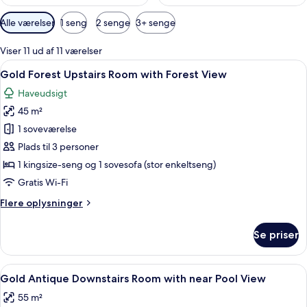
Tilgængelige
Alle værelser
1 seng
2 senge
3+ senge
filtre
for
Viser 11 ud af 11 værelser
værelser
Indlæs
Et rummeligt soveværelse med en stor 
4
Gold Forest Upstairs Room with Forest View
alle
Haveudsigt
billeder
45 m²
af
Gold
1 soveværelse
Forest
Plads til 3 personer
Upstairs
1 kingsize-seng og 1 sovesofa (stor enkeltseng)
Room
Gratis Wi-Fi
with
Flere
Flere oplysninger
Forest
oplysninger
View
om
Se priser
Gold
Forest
Upstairs
Indlæs
Et hotelværelse med en seng, en lænest
1
Room
Gold Antique Downstairs Room with near Pool View
alle
with
55 m²
Forest
billeder