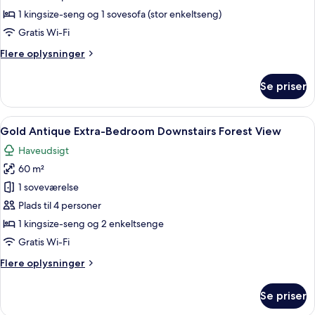
Forest
1 kingsize-seng og 1 sovesofa (stor enkeltseng)
Downstairs
Gratis Wi-Fi
Room
Flere
Flere oplysninger
with
oplysninger
near
om
Se priser
Gold
Pool
Forest
View
Downstairs
Indlæs
Et hotelværelse med seng, natbord, la
2
Room
Gold Antique Extra-Bedroom Downstairs Forest View
alle
with
Haveudsigt
near
billeder
Pool
60 m²
af
View
Gold
1 soveværelse
Antique
Plads til 4 personer
Extra-
1 kingsize-seng og 2 enkeltsenge
Bedroom
Gratis Wi-Fi
Downstairs
Flere
Flere oplysninger
Forest
oplysninger
View
om
Se priser
Gold
Antique