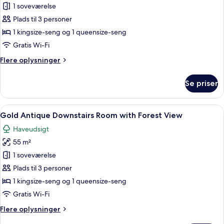
View
1 soveværelse
af
Gold
Plads til 3 personer
Antique
1 kingsize-seng og 1 queensize-seng
Downstairs
Gratis Wi-Fi
Room
Flere
Flere oplysninger
with
oplysninger
near
om
Se priser
Gold
Pool
Antique
View
Downstairs
Indlæs
Et rummeligt soveværelse med en stor se
3
Room
Gold Antique Downstairs Room with Forest View
alle
with
Haveudsigt
near
billeder
Pool
55 m²
af
View
Gold
1 soveværelse
Antique
Plads til 3 personer
Downstairs
1 kingsize-seng og 1 queensize-seng
Room
Gratis Wi-Fi
with
Flere
Flere oplysninger
Forest
oplysninger