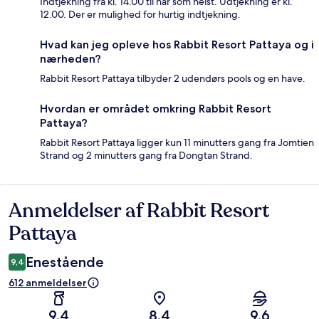
Indtjekning fra kl. 14.00 til når som helst. Udtjekning er kl.
12.00. Der er mulighed for hurtig indtjekning.
Hvad kan jeg opleve hos Rabbit Resort Pattaya og i
nærheden?
Rabbit Resort Pattaya tilbyder 2 udendørs pools og en have.
Hvordan er området omkring Rabbit Resort
Pattaya?
Rabbit Resort Pattaya ligger kun 11 minutters gang fra Jomtien
Strand og 2 minutters gang fra Dongtan Strand.
Anmeldelser af Rabbit Resort
Anmeldelser
Pattaya
Enestående
9,4
612 anmeldelser
9,4
8,4
9,6