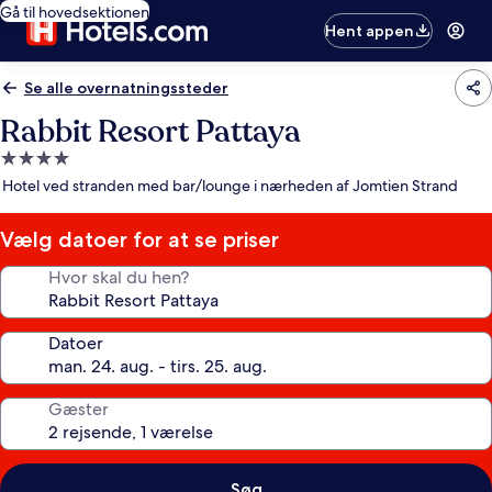
Gå til hovedsektionen
Hent appen
Se alle overnatningssteder
Rabbit Resort Pattaya
4.0-
stjernet
Hotel ved stranden med bar/lounge i nærheden af Jomtien Strand
overnatningssted
Vælg datoer for at se priser
Hvor skal du hen?
Datoer
Gæster
Søg