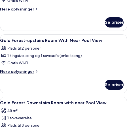
Gold
Gratis Wi-Fi
Antique
Flere
Flere oplysninger
Room
oplysninger
om
With
Se priser
Gold
Forest
Antique
View
Room
Indlæs
Et badeværelse med to vaske, et stor
2
With
Gold Forest-upstairs Room With Near Pool View
alle
Forest
Plads til 2 personer
View
billeder
1 kingsize-seng og 1 sovesofa (enkeltseng)
af
Gold
Gratis Wi-Fi
Forest-
Flere
Flere oplysninger
upstairs
oplysninger
om
Room
Se priser
Gold
With
Forest-
Near
upstairs
Indlæs
Et rummeligt soveværelse med en sto
2
Pool
Room
Gold Forest Downstairs Room with near Pool View
alle
With
View
45 m²
Near
billeder
Pool
1 soveværelse
af
View
Gold
Plads til 3 personer