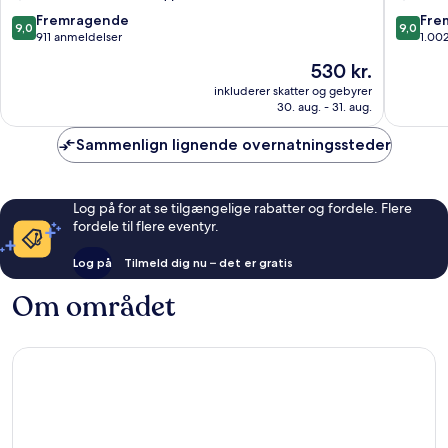
East
9.0
9.0
Fremragende
Fre
9,0
9,0
Side
ud
ud
911 anmeldelser
1.00
Gallery
af
af
Prisen
530 kr.
Friedric
10,
10,
er
Fremragende,
Fremrag
inkluderer skatter og gebyrer
530 kr.
30. aug. - 31. aug.
911
1.002
anmeldelser
anmelde
Sammenlign lignende overnatningssteder
Log på for at se tilgængelige rabatter og fordele. Flere
fordele til flere eventyr.
Log på
Tilmeld dig nu – det er gratis
Om området