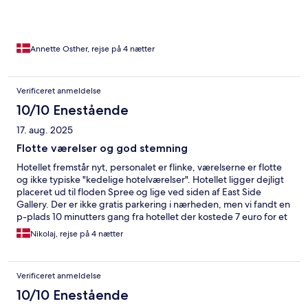
Annette Osther, rejse på 4 nætter
Verificeret anmeldelse
10/10 Enestående
17. aug. 2025
Flotte værelser og god stemning
Hotellet fremstår nyt, personalet er flinke, værelserne er flotte
og ikke typiske "kedelige hotelværelser". Hotellet ligger dejligt
placeret ud til floden Spree og lige ved siden af East Side
Gallery. Der er ikke gratis parkering i nærheden, men vi fandt en
p-plads 10 minutters gang fra hotellet der kostede 7 euro for et
døgn, og ellers kan man parkere lige udenfor på gaden til 2
Nikolaj, rejse på 4 nætter
euro pr time. Jeg ville klart overveje at komme igen næste gang
jeg besøger Berlin.
Verificeret anmeldelse
10/10 Enestående