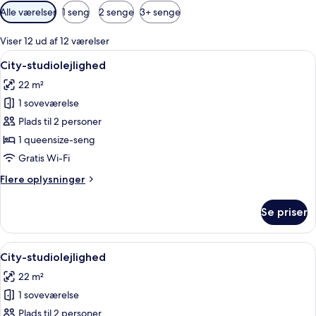
Tilgængelige
Alle værelser
1 seng
2 senge
3+ senge
filtre
for
Viser 12 ud af 12 værelser
værelser
Indlæs
Et moderne hotelværelse med en stor s
8
City-studiolejlighed
alle
22 m²
billeder
1 soveværelse
af
City-
Plads til 2 personer
studiolejlighed
1 queensize-seng
Gratis Wi-Fi
Flere
Flere oplysninger
oplysninger
om
Se priser
City-
studiolejlighed
Indlæs
Et moderne værelse med et rundt spiseb
6
City-studiolejlighed
alle
22 m²
billeder
1 soveværelse
af
City-
Plads til 2 personer