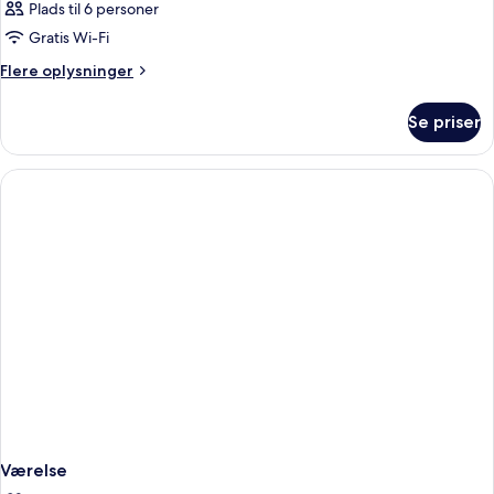
Plads til 6 personer
Gratis Wi-Fi
Flere
Flere oplysninger
oplysninger
om
Se priser
Værelse
Værelse