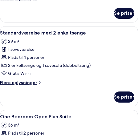
oplysninger
om
Se priser
One
Bedroom
Suite
Indlæs
Standardværelse med 2 enkeltsenge | 
8
Standardværelse med 2 enkeltsenge
alle
29 m²
billeder
1 soveværelse
af
Standardværelse
Plads til 4 personer
med
2 enkeltsenge og 1 sovesofa (dobbeltseng)
2
Gratis Wi-Fi
enkeltsenge
Flere
Flere oplysninger
oplysninger
om
Se priser
Standardværelse
med
2
Indlæs
Et moderne soveværelse med en træse
9
enkeltsenge
One Bedroom Open Plan Suite
alle
36 m²
billeder
Plads til 2 personer
af