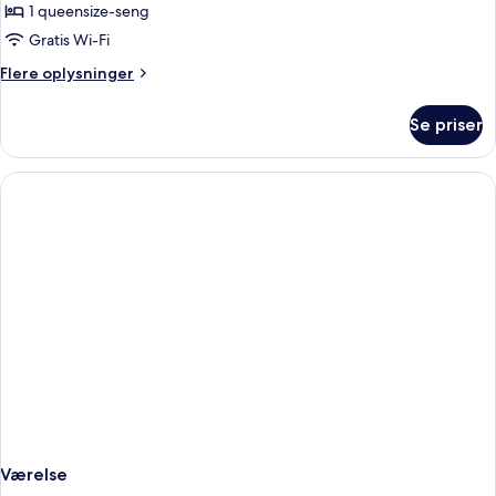
One
1 queensize-seng
Bedroom
Gratis Wi-Fi
Open
Flere
Flere oplysninger
Plan
oplysninger
Suite
om
Se priser
One
Bedroom
Open
Plan
Suite
Værelse