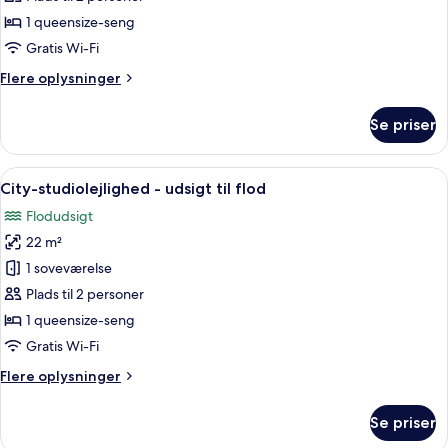
studiolejlighed
1 queensize-seng
Gratis Wi-Fi
Flere
Flere oplysninger
oplysninger
om
Se priser
City-
studiolejlighed
Indlæs
Et hotelværelse med seng, et lille bor
10
City-studiolejlighed - udsigt til flod
alle
Flodudsigt
billeder
22 m²
af
City-
1 soveværelse
studiolejlighed
Plads til 2 personer
-
1 queensize-seng
udsigt
Gratis Wi-Fi
til
Flere
Flere oplysninger
flod
oplysninger
om
Se priser
City-
studiolejlighed