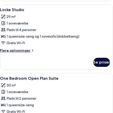
-
Indlæs
Et moderne hotelværelse med stort vind
7
udsigt
Locke Studio
alle
til
29 m²
flod
billeder
1 soveværelse
af
Locke
Plads til 4 personer
Studio
1 queensize-seng og 1 sovesofa (dobbeltseng)
Gratis Wi-Fi
Flere
Flere oplysninger
oplysninger
om
Se priser
Locke
Studio
Indlæs
Et moderne hotelværelse med en seng, e
9
One Bedroom Open Plan Suite
alle
30 m²
billeder
1 soveværelse
af
One
Plads til 2 personer
Bedroom
1 queensize-seng
Open
Gratis Wi-Fi