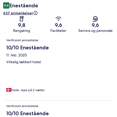
Enestående
9,6
637 anmeldelser
9,8
9,6
9,6
Rengøring
Faciliteter
Service og personale
Anmeldelser
Verificeret anmeldelse
10/10 Enestående
11. feb. 2025
Virkelig lækkert hotel.
Helle, rejse på 2 nætter
Verificeret anmeldelse
10/10 Enestående