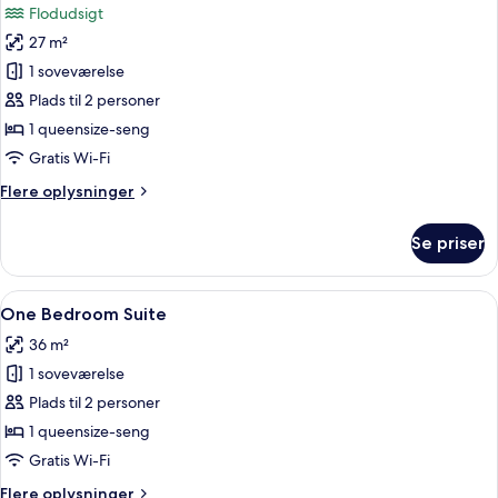
Flodudsigt
billeder
27 m²
af
River
1 soveværelse
View
Plads til 2 personer
Suite
1 queensize-seng
Gratis Wi-Fi
Flere
Flere oplysninger
oplysninger
om
Se priser
River
View
Suite
Indlæs
En moderne stue med en sofa, et lille
6
One Bedroom Suite
alle
36 m²
billeder
1 soveværelse
af
One
Plads til 2 personer
Bedroom
1 queensize-seng
Suite
Gratis Wi-Fi
Flere
Flere oplysninger