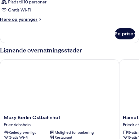
Plads til 10 personer
Gratis Wi-Fi
Flere
Flere oplysninger
oplysninger
om
Se priser
Værelse
Lignende overnatningssteder
Moxy Berlin Ostbahnhof
Hampton 
Moxy
Hampto
Moxy Berlin Ostbahnhof
Hampto
Berlin
by
Friedrichshain
Friedric
Ostbahnhof
Hilton
Kæledyrsvenligt
Mulighed for parkering
Grati
Friedrichshain
Berlin
Gratis Wi-Fi
Restaurant
Gratis
City