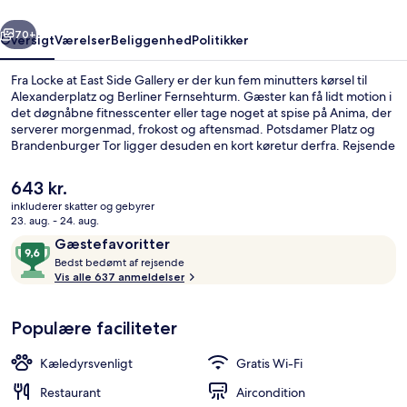
rige
Næste
70+
Oversigt
Værelser
Beliggenhed
Politikker
Fra Locke at East Side Gallery er der kun fem minutters kørsel til
Alexanderplatz og Berliner Fernsehturm. Gæster kan få lidt motion i
det døgnåbne fitnesscenter eller tage noget at spise på Anima, der
serverer morgenmad, frokost og aftensmad. Potsdamer Platz og
Brandenburger Tor ligger desuden en kort køretur derfra. Rejsende
er vilde med stedets hjælpsomme personale og beliggenhed.
Overnatningsstedet ligger kun en kort gåtur fra offentlig transport:
Den
643 kr.
Schlesisches Tor U-Bahn ligger 14 minutter derfra.
nuværende
inkluderer skatter og gebyrer
pris
23. aug. - 24. aug.
City-suite - byudsigt | Pengeskab på 
er
Anmeldelser
9,6
Gæstefavoritter
643 kr.
B
ud
Bedst bedømt af rejsende
e
Vis alle 637 anmeldelser
af
d
10,
s
Gæstefavoritter
Populære faciliteter
t
b
Kæledyrsvenligt
Gratis Wi-Fi
e
d
Restaurant
Aircondition