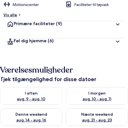
ø
Motionscenter
Faciliteter til tøjvask
m
t
Vis alle
a
Primære faciliteter
(9)
f
r
Føl dig hjemme
(6)
e
j
s
e
n
Værelsesmuligheder
d
e
Tjek tilgængelighed for disse datoer
Tjek tilgængelighed for i aften aug. 9 - aug. 10
Tjek tilgængelighed for i morg
I aften
I morgen
aug. 9 - aug. 10
aug. 10 - aug. 11
Tjek tilgængelighed for denne weekend aug. 14 - aug. 16
Tjek tilgængelighed for næste
Denne weekend
Næste weekend
aug. 14 - aug. 16
aug. 21 - aug. 23