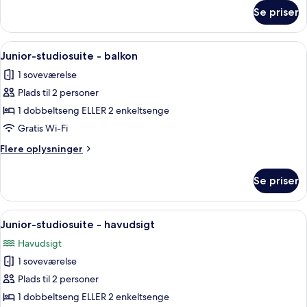
havudsigt
om
Se priser
Superior-
dobbeltværelse
-
Indlæs
Minibar, pengeskab på værelset, skriv
8
balkon
Junior-studiosuite - balkon
alle
-
1 soveværelse
havudsigt
billeder
Plads til 2 personer
af
Junior-
1 dobbeltseng ELLER 2 enkeltsenge
studiosuite
Gratis Wi-Fi
-
Flere
Flere oplysninger
balkon
oplysninger
om
Se priser
Junior-
studiosuite
-
Indlæs
Minibar, pengeskab på værelset, skriv
3
balkon
Junior-studiosuite - havudsigt
alle
Havudsigt
billeder
1 soveværelse
af
Junior-
Plads til 2 personer
studiosuite
1 dobbeltseng ELLER 2 enkeltsenge