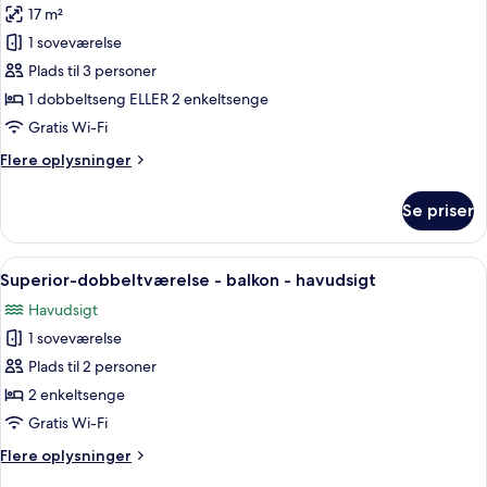
17 m²
af
Værelse
1 soveværelse
til
Plads til 3 personer
3
1 dobbeltseng ELLER 2 enkeltsenge
personer
Gratis Wi-Fi
-
Flere
Flere oplysninger
balkon
oplysninger
-
om
Se priser
havudsigt
Værelse
til
3
Indlæs
Superior-dobbeltværelse - balkon - ha
4
personer
Superior-dobbeltværelse - balkon - havudsigt
alle
-
Havudsigt
balkon
billeder
-
1 soveværelse
af
havudsigt
Superior-
Plads til 2 personer
dobbeltværelse
2 enkeltsenge
-
Gratis Wi-Fi
balkon
Flere
Flere oplysninger
-
oplysninger