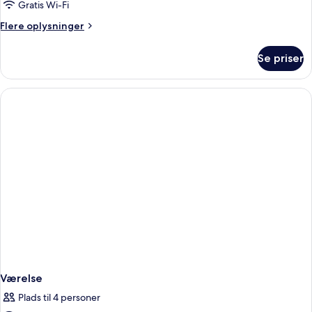
Gratis Wi-Fi
Flere
Flere oplysninger
oplysninger
om
Se priser
Værelse
Værelse
Plads til 4 personer