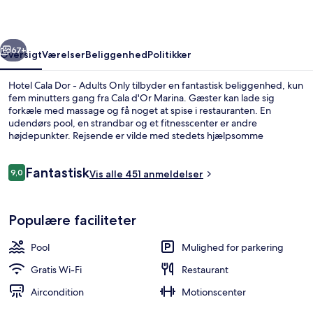
Adults
Only
rige
Næste
67+
Oversigt
Værelser
Beliggenhed
Politikker
Hotel Cala Dor - Adults Only tilbyder en fantastisk beliggenhed, kun
fem minutters gang fra Cala d'Or Marina. Gæster kan lade sig
forkæle med massage og få noget at spise i restauranten. En
udendørs pool, en strandbar og et fitnesscenter er andre
højdepunkter. Rejsende er vilde med stedets hjælpsomme
personale.
Anmeldelser
Fantastisk
9,0
Vis alle 451 anmeldelser
9,0 ud af 10.
Restaurant
Populære faciliteter
Pool
Mulighed for parkering
Gratis Wi-Fi
Restaurant
Aircondition
Motionscenter