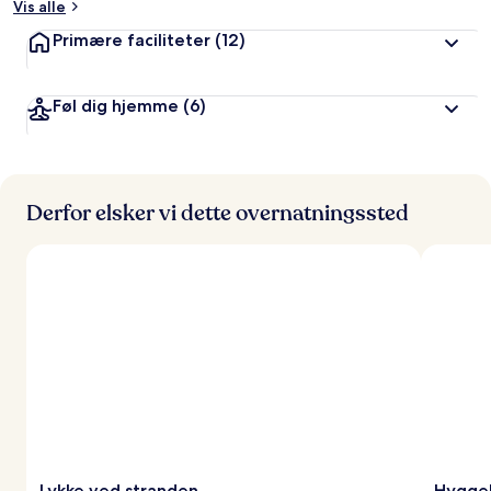
Vis alle
Primære faciliteter
(12)
Føl dig hjemme
(6)
Derfor elsker vi dette overnatningssted
Lykke ved stranden
Hyggel