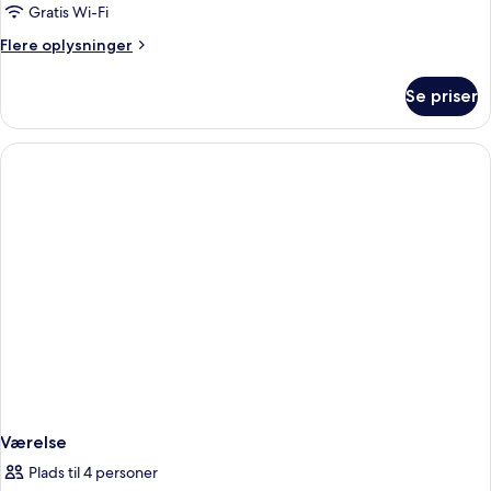
-
Gratis Wi-Fi
havudsigt
Flere
Flere oplysninger
oplysninger
om
Se priser
Junior-
studiosuite
-
havudsigt
Værelse
Plads til 4 personer