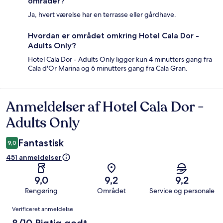
områder?
Ja, hvert værelse har en terrasse eller gårdhave.
Hvordan er området omkring Hotel Cala Dor -
Adults Only?
Hotel Cala Dor - Adults Only ligger kun 4 minutters gang fra
Cala d'Or Marina og 6 minutters gang fra Cala Gran.
Anmeldelser af Hotel Cala Dor -
Anmeldelser
Adults Only
Fantastisk
9,0
451 anmeldelser
9,0
9,2
9,2
Rengøring
Området
Service og personale
Anmeldelser
Verificeret anmeldelse
8/10 Rigtig godt