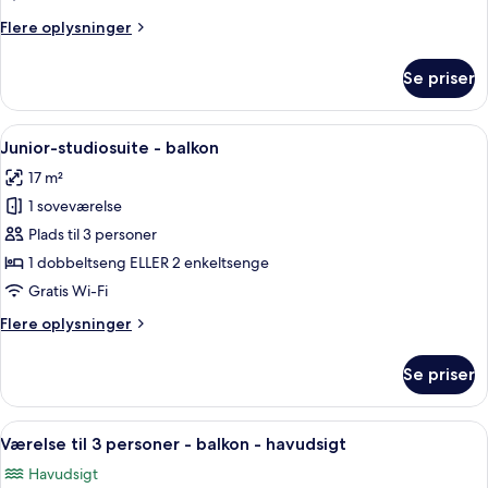
-
Flere
Flere oplysninger
balkon
oplysninger
-
om
Se priser
havudsigt
Værelse
med
2
Indlæs
Minibar, pengeskab på værelset, skriv
8
enkeltsenge
Junior-studiosuite - balkon
alle
-
17 m²
balkon
billeder
-
1 soveværelse
af
havudsigt
Junior-
Plads til 3 personer
studiosuite
1 dobbeltseng ELLER 2 enkeltsenge
-
Gratis Wi-Fi
balkon
Flere
Flere oplysninger
oplysninger
om
Se priser
Junior-
studiosuite
-
Indlæs
Minibar, pengeskab på værelset, skriv
3
balkon
Værelse til 3 personer - balkon - havudsigt
alle
Havudsigt
billeder