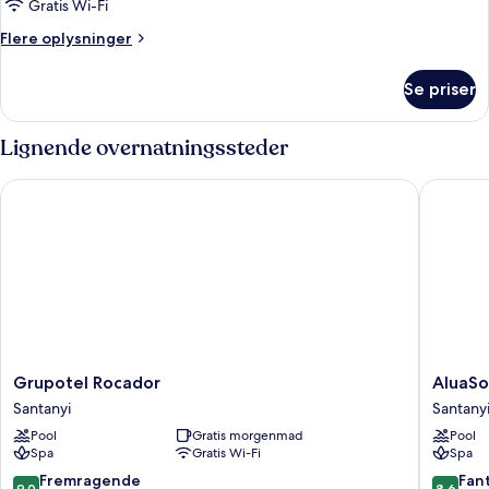
Gratis Wi-Fi
Flere
Flere oplysninger
oplysninger
om
Se priser
Værelse
Lignende overnatningssteder
Grupotel Rocador
AluaSoul
Grupotel
AluaSou
Grupotel Rocador
AluaSo
Rocador
Mallorca
Santanyi
Santany
Santanyi
Resort
Pool
Gratis morgenmad
Pool
-
Spa
Gratis Wi-Fi
Spa
Adults
Only
9.0
8.6
Fremragende
Fant
9,0
8,6