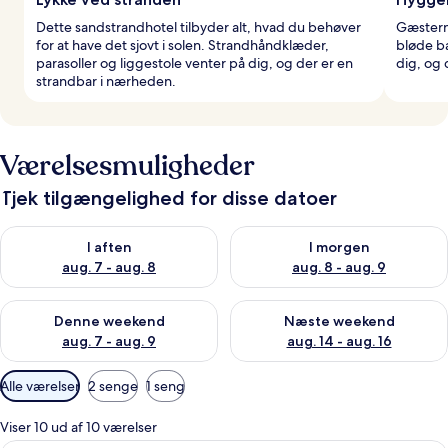
Dette sandstrandhotel tilbyder alt, hvad du behøver
Gæstern
for at have det sjovt i solen. Strandhåndklæder,
bløde ba
parasoller og liggestole venter på dig, og der er en
dig, og 
strandbar i nærheden.
Værelsesmuligheder
Tjek tilgængelighed for disse datoer
Tjek tilgængelighed for i aften aug. 7 - aug. 8
Tjek tilgængelighed for i morg
I aften
I morgen
aug. 7 - aug. 8
aug. 8 - aug. 9
Tjek tilgængelighed for denne weekend aug. 7 - aug. 9
Tjek tilgængelighed for næste
Denne weekend
Næste weekend
aug. 7 - aug. 9
aug. 14 - aug. 16
Tilgængelige
Alle værelser
2 senge
1 seng
filtre
for
Viser 10 ud af 10 værelser
værelser
Dobbeltværelse - balkon | Minibar, pe