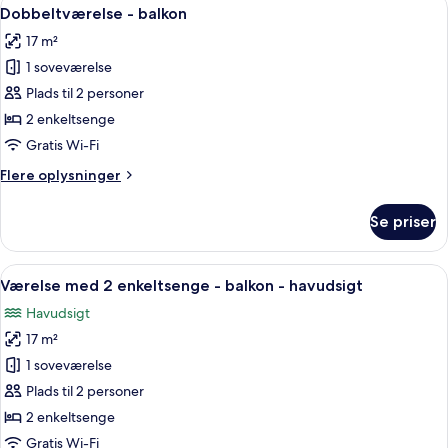
Indlæs
7
Dobbeltværelse - balkon
alle
17 m²
billeder
1 soveværelse
af
Dobbeltværelse
Plads til 2 personer
-
2 enkeltsenge
balkon
Gratis Wi-Fi
Flere
Flere oplysninger
oplysninger
om
Se priser
Dobbeltværelse
-
balkon
Indlæs
Værelse med 2 enkeltsenge - balkon - 
4
Værelse med 2 enkeltsenge - balkon - havudsigt
alle
Havudsigt
billeder
17 m²
af
Værelse
1 soveværelse
med
Plads til 2 personer
2
2 enkeltsenge
enkeltsenge
Gratis Wi-Fi