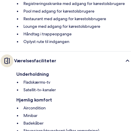
Registreringsskranke med adgang for kørestolsbrugere
Pool med adgang for kørestolsbrugere
Restaurant med adgang for kørestolsbrugere
Lounge med adgang for kørestolsbrugere
Håndtag i trappeopgange
Oplyst rute til indgangen
Værelsesfaciliteter
Underholdning
Fladskærms-tv
Satellit-tv-kanaler
Hjemlig komfort
Aircondition
Minibar
Badekåber
Strygejern/strygebræt (efter anmodning)