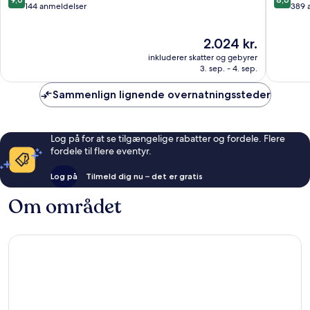
Santanyi
ud
ud
144 anmeldelser
389 
af
af
10,
10,
Prisen
2.024 kr.
Fremragende,
Fantasti
er
144
389
inkluderer skatter og gebyrer
2.024 kr.
anmeldelser
anmelde
3. sep. - 4. sep.
Sammenlign lignende overnatningssteder
Log på for at se tilgængelige rabatter og fordele. Flere
fordele til flere eventyr.
Log på
Tilmeld dig nu – det er gratis
Om området