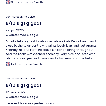
Stephen, rejse på 6 nætter
Verificeret anmeldelse
8/10 Rigtig godt
22. jul. 2026
Oversæt med Google
Nice hotel in a great location just above Cala Petita beach and
close to the town centre with all its lovely bars and restaurants.
Friendly, helpful staff. Effective air-conditioning throughout.
And the room was cleaned each day. Very nice pool area with
plenty of loungers and towels and a bar serving some tasty
lunchtime food (try the tuna nicoise salad). The breakfast was
Andrew, rejse på 5 nætter
the star of the show however, a fantastic variety of options
including eggs and omelettes made to order. My room was
spacious and included a mini-bar, a safe, ample hangers, tea
Verificeret anmeldelse
and coffee making facilities, The only negative was that the
patio door would not open but in all honesty, it was too hot to sit
8/10 Rigtig godt
outside for very long (July 16-21) so not a big issue. I would
12. sep. 2022
happily return.
Oversæt med Google
Excellent hotel in a perfect location.