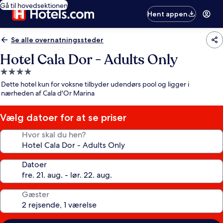
Gå til hovedsektionen
Hent appen
Se alle overnatningssteder
Hotel Cala Dor - Adults Only
4.0-
stjernet
Dette hotel kun for voksne tilbyder udendørs pool og ligger i
overnatningssted
nærheden af Cala d'Or Marina
Vælg datoer for at se priser
Hvor skal du hen?
Datoer
Gæster