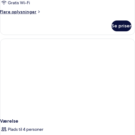
Gratis Wi-Fi
Flere
Flere oplysninger
oplysninger
om
Se priser
Værelse
Værelse
Plads til 4 personer