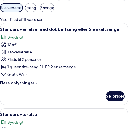
Tilgængelige
Alle værelser
1 seng
2 senge
filtre
for
Viser 11 ud af 11 værelser
værelser
Indlæs
Et hotelværelse med en seng, et natb
5
Standardværelse med dobbeltseng eller 2 enkeltsenge
alle
Byudsigt
billeder
17 m²
af
Standardværelse
1 soveværelse
med
Plads til 2 personer
dobbeltseng
1 queensize-seng ELLER 2 enkeltsenge
eller
Gratis Wi-Fi
2
Flere
Flere oplysninger
enkeltsenge
oplysninger
om
Se priser
Standardværelse
med
dobbeltseng
Indlæs
En pænt redt seng med et hvidt dyne
6
eller
Standardværelse
alle
2
Byudsigt
enkeltsenge
billeder