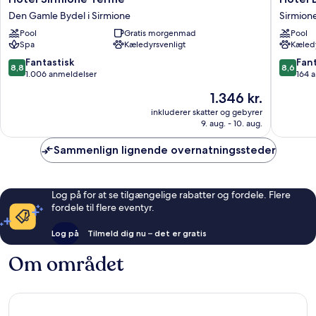
Sirmione
Désirée
Den Gamle Bydel i Sirmione
Sirmion
Terme
by
Pool
Gratis morgenmad
Pool
Den
Double
Spa
Kæledyrsvenligt
Kæledy
Gamle
Hospital
Bydel
Sirmion
8.8
8.6
Fantastisk
Fant
8,8
8,6
i
ud
ud
1.006 anmeldelser
164 
Sirmione
af
af
Prisen
1.346 kr.
10,
10,
er
Fantastisk,
Fantasti
inkluderer skatter og gebyrer
1.346 kr.
9. aug. - 10. aug.
1.006
164
anmeldelser
anmelde
Sammenlign lignende overnatningssteder
Log på for at se tilgængelige rabatter og fordele. Flere
fordele til flere eventyr.
Log på
Tilmeld dig nu – det er gratis
Om området