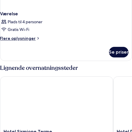
Værelse
Plads til 4 personer
Gratis Wi-Fi
Flere
Flere oplysninger
oplysninger
om
Se priser
Værelse
Lignende overnatningssteder
Hotel Sirmione Terme
Hotel Dé
Hotel
Hotel
Hotel Sirmione Terme
Hotel 