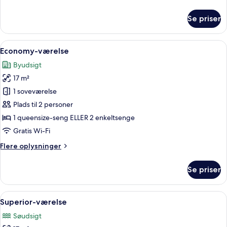
oplysninger
om
Se priser
Comfort-
værelse
Indlæs
Et hotelværelse med en stor seng, tr
4
Economy-værelse
alle
Byudsigt
billeder
17 m²
af
Economy-
1 soveværelse
værelse
Plads til 2 personer
1 queensize-seng ELLER 2 enkeltsenge
Gratis Wi-Fi
Flere
Flere oplysninger
oplysninger
om
Se priser
Economy-
værelse
Indlæs
Et hotelværelse med seng, skrivebord,
7
Superior-værelse
alle
Søudsigt
billeder