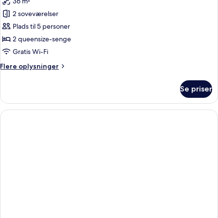
36 m²
af
Suite
2 soveværelser
Plads til 5 personer
2 queensize-senge
Gratis Wi-Fi
Flere
Flere oplysninger
oplysninger
om
Se priser
Suite