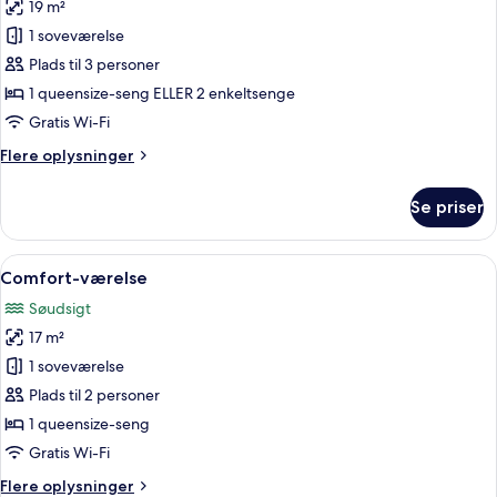
19 m²
af
Standardværelse
1 soveværelse
Plads til 3 personer
1 queensize-seng ELLER 2 enkeltsenge
Gratis Wi-Fi
Flere
Flere oplysninger
oplysninger
om
Se priser
Standardværelse
Indlæs
Et hotelværelse med en stor seng, et 
5
Comfort-værelse
alle
Søudsigt
billeder
17 m²
af
Comfort-
1 soveværelse
værelse
Plads til 2 personer
1 queensize-seng
Gratis Wi-Fi
Flere
Flere oplysninger