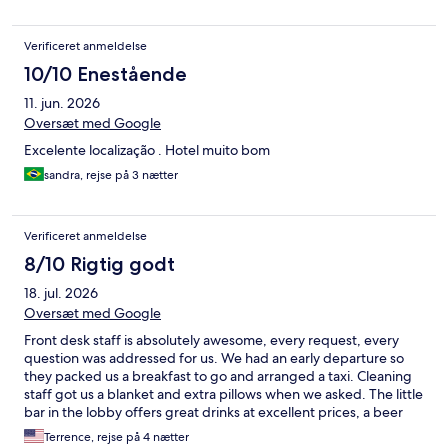
Verificeret anmeldelse
10/10 Enestående
11. jun. 2026
Oversæt med Google
Excelente localização . Hotel muito bom
sandra, rejse på 3 nætter
Verificeret anmeldelse
8/10 Rigtig godt
18. jul. 2026
Oversæt med Google
Front desk staff is absolutely awesome, every request, every
question was addressed for us. We had an early departure so
they packed us a breakfast to go and arranged a taxi. Cleaning
staff got us a blanket and extra pillows when we asked. The little
bar in the lobby offers great drinks at excellent prices, a beer
was only $3 euro!
Terrence, rejse på 4 nætter