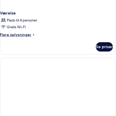
Værelse
Plads til 4 personer
Gratis Wi-Fi
Flere
Flere oplysninger
oplysninger
om
Se priser
Værelse