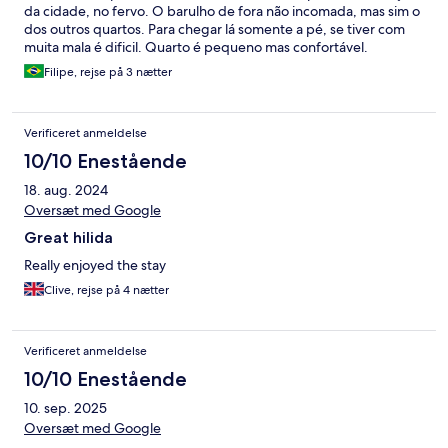
da cidade, no fervo. O barulho de fora não incomada, mas sim o
dos outros quartos. Para chegar lá somente a pé, se tiver com
muita mala é dificil. Quarto é pequeno mas confortável.
Chuveiro com cortina. Café da manhã muito bom, incluído na
Filipe, rejse på 3 nætter
diária.
Verificeret anmeldelse
10/10 Enestående
18. aug. 2024
Oversæt med Google
Great hilida
Really enjoyed the stay
Clive, rejse på 4 nætter
Verificeret anmeldelse
10/10 Enestående
10. sep. 2025
Oversæt med Google