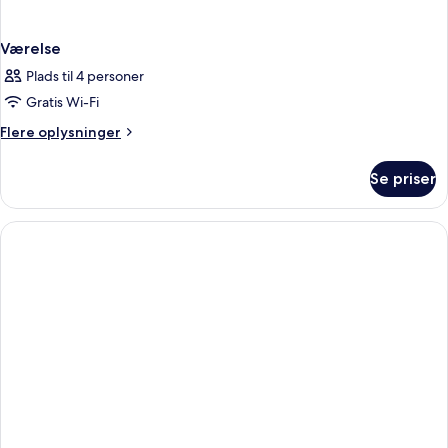
Værelse
Plads til 4 personer
Gratis Wi-Fi
Flere
Flere oplysninger
oplysninger
om
Se priser
Værelse