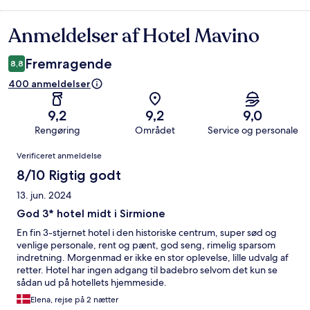
Anmeldelser af Hotel Mavino
Anmeldelser
Fremragende
8,8
400 anmeldelser
9,2
9,2
9,0
Rengøring
Området
Service og personale
Anmeldelser
Verificeret anmeldelse
8/10 Rigtig godt
13. jun. 2024
God 3* hotel midt i Sirmione
En fin 3-stjernet hotel i den historiske centrum, super sød og
venlige personale, rent og pænt, god seng, rimelig sparsom
indretning. Morgenmad er ikke en stor oplevelse, lille udvalg af
retter. Hotel har ingen adgang til badebro selvom det kun se
sådan ud på hotellets hjemmeside.
Elena, rejse på 2 nætter