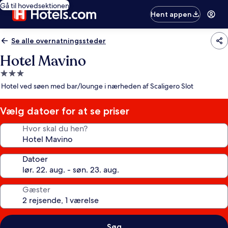
Gå til hovedsektionen
Hent appen
Se alle overnatningssteder
Hotel Mavino
3.0-
stjernet
Hotel ved søen med bar/lounge i nærheden af Scaligero Slot
overnatningssted
Vælg datoer for at se priser
Hvor skal du hen?
Datoer
Gæster
Søg