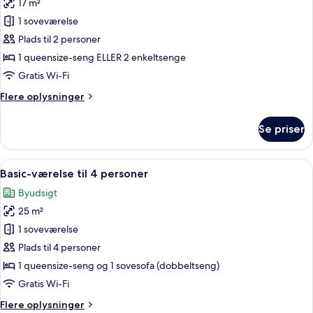
17 m²
af
Superior-
1 soveværelse
værelse
Plads til 2 personer
1 queensize-seng ELLER 2 enkeltsenge
Gratis Wi-Fi
Flere
Flere oplysninger
oplysninger
om
Se priser
Superior-
værelse
Indlæs
Et hotelværelse med to senge, en træs
5
Basic-værelse til 4 personer
alle
Byudsigt
billeder
25 m²
af
Basic-
1 soveværelse
værelse
Plads til 4 personer
til
1 queensize-seng og 1 sovesofa (dobbeltseng)
4
Gratis Wi-Fi
personer
Flere
Flere oplysninger