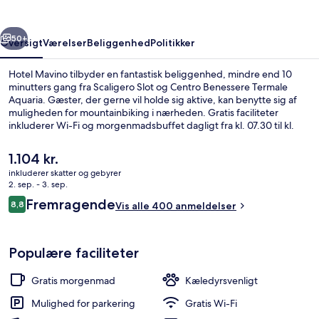
rige
Næste
50+
Oversigt
Værelser
Beliggenhed
Politikker
Hotel Mavino tilbyder en fantastisk beliggenhed, mindre end 10
minutters gang fra Scaligero Slot og Centro Benessere Termale
Aquaria. Gæster, der gerne vil holde sig aktive, kan benytte sig af
muligheden for mountainbiking i nærheden. Gratis faciliteter
inkluderer Wi-Fi og morgenmadsbuffet dagligt fra kl. 07.30 til kl.
10.30. Derudover ligger Catullos Grotte og Jamaica Beach blot 15
minutters gang væk. Rejsende har kun godt at sige om stedets
Den
1.104 kr.
hjælpsomme personale.
nuværende
inkluderer skatter og gebyrer
pris
2. sep. - 3. sep.
Superior-værelse | Udsigt fra overnat
er
Anmeldelser
Fremragende
8,8
Vis alle 400 anmeldelser
1.104 kr.
8,8 ud af 10.
Populære faciliteter
Gratis morgenmad
Kæledyrsvenligt
Mulighed for parkering
Gratis Wi-Fi