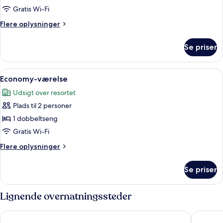
dobbeltseng
Gratis Wi-Fi
-
Flere
Flere oplysninger
handicapvenligt
oplysninger
om
Se priser
Værelse
-
1
Indlæs
Et hotelværelse med en seng, et skrive
1
dobbeltseng
Economy-værelse
alle
-
Udsigt over resortet
handicapvenligt
billeder
Plads til 2 personer
af
Economy-
1 dobbeltseng
værelse
Gratis Wi-Fi
Flere
Flere oplysninger
oplysninger
om
Se priser
Economy-
værelse
Lignende overnatningssteder
Concorde De Luxe Resort Lara Antalya - Prive Ultra All Inclusiv
Swandor 