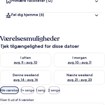
Primære faciliteter
(12)
Føl dig hjemme
(6)
Værelsesmuligheder
Tjek tilgængelighed for disse datoer
Tjek tilgængelighed for i aften aug. 9 - aug. 10
Tjek tilgængelighed for i morg
I aften
I morgen
aug. 9 - aug. 10
aug. 10 - aug. 11
Tjek tilgængelighed for denne weekend aug. 14 - aug. 16
Tjek tilgængelighed for næste
Denne weekend
Næste weekend
aug. 14 - aug. 16
aug. 21 - aug. 23
Tilgængelige
Alle værelser
3+ senge
1 seng
2 senge
filtre
for
Viser 6 ud af 6 værelser
værelser
Et hotelværelse med en stor seng, et