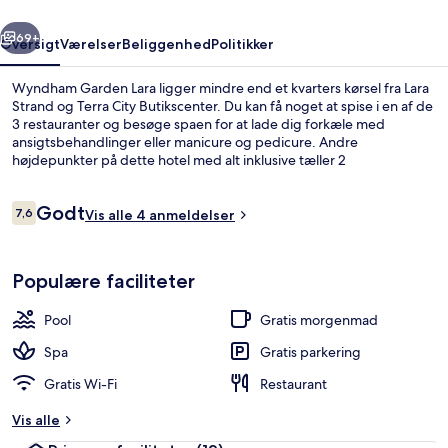
rige
Næste
69+
Oversigt
Værelser
Beliggenhed
Politikker
Wyndham Garden Lara ligger mindre end et kvarters kørsel fra Lara
Strand og Terra City Butikscenter. Du kan få noget at spise i en af de
3 restauranter og besøge spaen for at lade dig forkæle med
ansigtsbehandlinger eller manicure og pedicure. Andre
højdepunkter på dette hotel med alt inklusive tæller 2
barer/lounger, et fitnesscenter og et dampbad.
Anmeldelser
Godt
7,6
Vis alle 4 anmeldelser
7,6 ud af 10.
Sæsonbestemt udendørs pool
Populære faciliteter
Pool
Gratis morgenmad
Spa
Gratis parkering
Gratis Wi-Fi
Restaurant
Vis alle