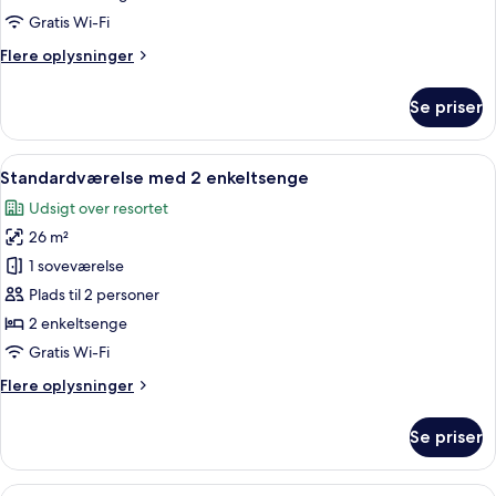
dobbeltseng
Gratis Wi-Fi
Flere
Flere oplysninger
oplysninger
om
Se priser
Standardværelse
-
1
Indlæs
Et hotelværelse med to senge, et skriveb
4
dobbeltseng
Standardværelse med 2 enkeltsenge
alle
Udsigt over resortet
billeder
26 m²
af
Standardværelse
1 soveværelse
med
Plads til 2 personer
2
2 enkeltsenge
enkeltsenge
Gratis Wi-Fi
Flere
Flere oplysninger
oplysninger
om
Se priser
Standardværelse
med
2
Indlæs
Et hotelværelse med to senge, et skrive