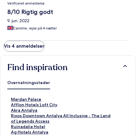
Verificeret anmeldelse
8/10 Rigtig godt
9. jun. 2022
Caroline, rejse på 4 nætter
Vis 4 anmeldelser
Find inspiration
Overnatningssteder
L
Mardan Palace
i
L
Afflon Hotels Loft City
n
i
L
Akra Antalya
k
n
i
L
Rixos Downtown Antalya All Inclusive - The Land
å
k
n
i
of Legends Access
b
å
k
n
L
Ruinadalia Hotel
n
b
å
k
i
L
Ag Hotels Antalya