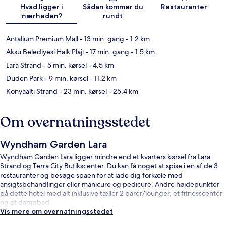
Hvad ligger i
Sådan kommer du
Restauranter
nærheden?
rundt
Antalium Premium Mall
- 13 min. gang
- 1.2 km
Aksu Belediyesi Halk Plajı
- 17 min. gang
- 1.5 km
Lara Strand
- 5 min. kørsel
- 4.5 km
Düden Park
- 9 min. kørsel
- 11.2 km
Konyaaltı Strand
- 23 min. kørsel
- 25.4 km
Om overnatningsstedet
Wyndham Garden Lara
Wyndham Garden Lara ligger mindre end et kvarters kørsel fra Lara
Strand og Terra City Butikscenter. Du kan få noget at spise i en af de 3
restauranter og besøge spaen for at lade dig forkæle med
ansigtsbehandlinger eller manicure og pedicure. Andre højdepunkter
på dette hotel med alt inklusive tæller 2 barer/lounger, et fitnesscenter
og et dampbad.
Vis mere om overnatningsstedet