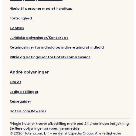
s
)
i
Hjælp til personer med et handicap
v
Fortrolighed
e
Cookies
Juridiske oplysninger/Kontakt os
Retningslinjer for indhold og indberetning af indhold
Vilkår og betingelser for Hotels.com Rewards
Andre oplysninger
Om os
Ledige stillinger
Rejseguider
Hotels.com Rewards
*Nogle hoteller kræver afbestilling mere end 24 timer inden indtjekning.
Se flere oplysninger på vores hjemmeside.
© 2026 Hotels.com, L.P. – en del af Expedia Group. Alle rettigheder