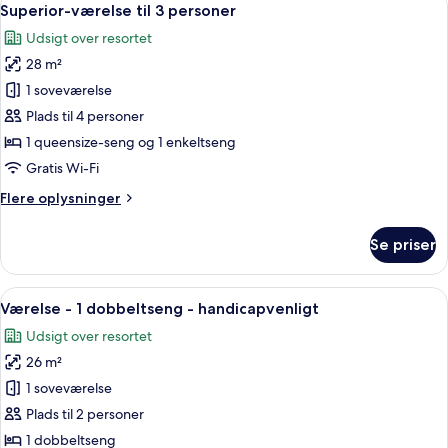
4
enkeltsenge
Superior-værelse til 3 personer
alle
Udsigt over resortet
billeder
28 m²
af
Superior-
1 soveværelse
værelse
Plads til 4 personer
til
1 queensize-seng og 1 enkeltseng
3
Gratis Wi-Fi
personer
Flere
Flere oplysninger
oplysninger
om
Se priser
Superior-
værelse
til
Indlæs
Et hotelværelse med en stor seng, et s
7
3
Værelse - 1 dobbeltseng - handicapvenligt
alle
personer
Udsigt over resortet
billeder
26 m²
af
Værelse
1 soveværelse
-
Plads til 2 personer
1
1 dobbeltseng