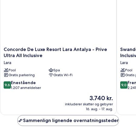
Concorde
Swando
Concorde De Luxe Resort Lara Antalya - Prive
Swando
De
Hotels
Ultra All Inclusive
Inclusi
Luxe
&
Lara
Lara
Resort
Resort
Lara
Pool
Spa
Topkapi
Pool
Gratis parkering
Gratis Wi-Fi
Gratis
Antalya
Palace
-
-
9.6
9.0
Enestående
Fre
9,6
9,0
Prive
All
ud
ud
1.207 anmeldelser
2.24
Ultra
Inclusiv
af
af
Prisen
3.740 kr.
All
Lara
10,
10,
er
Inclusive
Enestående,
Fremrag
inkluderer skatter og gebyrer
3.740 kr.
Lara
16. aug. - 17. aug.
1.207
2.241
anmeldelser
anmelde
Sammenlign lignende overnatningssteder