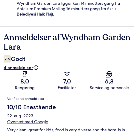
Wyndham Garden Lara ligger kun 14 minutters gang fra
Antalium Premium Mall og 16 minutters gang fra Aksu
Belediyesi Halk Plajı.
Anmeldelser af Wyndham Garden
Anmeldelser
Lara
Godt
7,6
4 anmeldelser
8,0
7,0
6,8
Rengøring
Faciliteter
Service og personale
Anmeldelser
Verificeret anmeldelse
10/10 Enestående
22. aug. 2023
Oversæt med Google
Very clean, great for kids, food is very diverse and the hotel is in