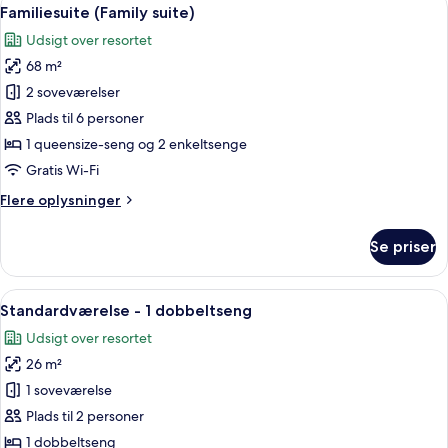
Indlæs
8
Familiesuite (Family suite)
alle
Udsigt over resortet
billeder
68 m²
af
Familiesuite
2 soveværelser
(Family
Plads til 6 personer
suite)
1 queensize-seng og 2 enkeltsenge
Gratis Wi-Fi
Flere
Flere oplysninger
oplysninger
om
Se priser
Familiesuite
(Family
suite)
Indlæs
Et hotelværelse med en seng, et skrive
4
Standardværelse - 1 dobbeltseng
alle
Udsigt over resortet
billeder
26 m²
af
Standardværelse
1 soveværelse
-
Plads til 2 personer
1
1 dobbeltseng