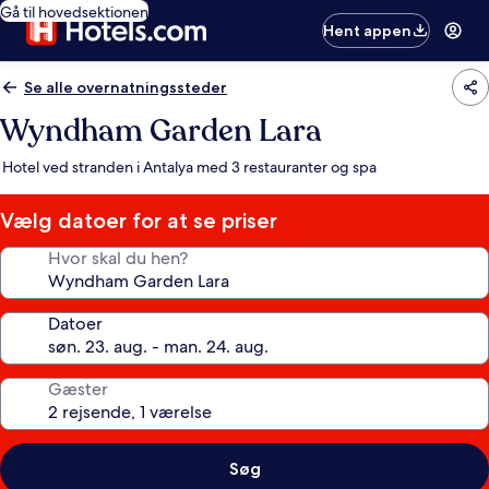
Gå til hovedsektionen
Hent appen
Se alle overnatningssteder
Wyndham Garden Lara
Hotel ved stranden i Antalya med 3 restauranter og spa
Vælg datoer for at se priser
Hvor skal du hen?
Datoer
Gæster
Søg