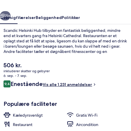
rige
Næste
71+
Oversigt
Værelser
Beliggenhed
Politikker
Scandic Helsinki Hub tilbyder en fantastisk beliggenhed, mindre
end et kvarters gang fra Helsinki Cathedral. Restauranten er et
oplagt sted at få lidt at spise, ligesom du kan slappe af med en drink
i baren/loungen eller besøge saunaen, hvis du vil helt ned i gear.
Andre faciliteter tæller et døgnåbent fitnesscenter og en
snackbar/deli. Rejsende er vilde med stedets hjælpsomme
personale og generelle forhold. Offentlig transport ligger kun en
Den
506 kr.
kort gåtur væk: Fredrikinkatu Sporvognsstation ligger 2 minutter
nuværende
inkluderer skatter og gebyrer
væk og Erottaja Sporvognsstation ligger 4 minutter derfra.
pris
6. sep. - 7. sep.
Udendørsområde
er
Anmeldelser
Enestående
9,4
Vis alle 1.231 anmeldelser
506 kr.
9,4 ud af 10.
Populære faciliteter
Kæledyrsvenligt
Gratis Wi-Fi
Restaurant
Aircondition