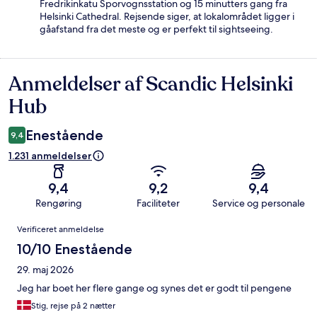
Fredrikinkatu Sporvognsstation og 15 minutters gang fra
Helsinki Cathedral. Rejsende siger, at lokalområdet ligger i
gåafstand fra det meste og er perfekt til sightseeing.
Anmeldelser af Scandic Helsinki
Anmeldelser
Hub
Enestående
9,4
1.231 anmeldelser
9,4
9,2
9,4
Rengøring
Faciliteter
Service og personale
Anmeldelser
Verificeret anmeldelse
10/10 Enestående
29. maj 2026
Jeg har boet her flere gange og synes det er godt til pengene
Stig, rejse på 2 nætter