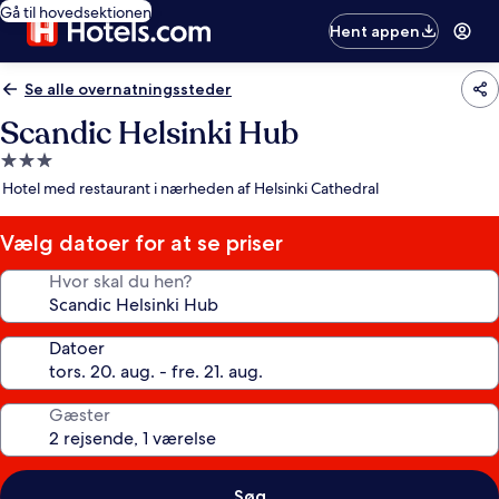
Gå til hovedsektionen
Hent appen
Se alle overnatningssteder
Scandic Helsinki Hub
3.0-
stjernet
Hotel med restaurant i nærheden af Helsinki Cathedral
overnatningssted
Vælg datoer for at se priser
Hvor skal du hen?
Datoer
Gæster
Søg