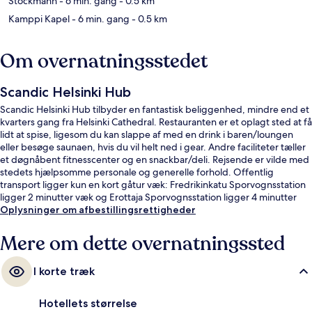
Stockmann
- 6 min. gang
- 0.5 km
Kamppi Kapel
- 6 min. gang
- 0.5 km
Om overnatningsstedet
Scandic Helsinki Hub
Scandic Helsinki Hub tilbyder en fantastisk beliggenhed, mindre end et
kvarters gang fra Helsinki Cathedral. Restauranten er et oplagt sted at få
lidt at spise, ligesom du kan slappe af med en drink i baren/loungen
eller besøge saunaen, hvis du vil helt ned i gear. Andre faciliteter tæller
et døgnåbent fitnesscenter og en snackbar/deli. Rejsende er vilde med
stedets hjælpsomme personale og generelle forhold. Offentlig
transport ligger kun en kort gåtur væk: Fredrikinkatu Sporvognsstation
ligger 2 minutter væk og Erottaja Sporvognsstation ligger 4 minutter
derfra.
Oplysninger om afbestillingsrettigheder
Mere om dette overnatningssted
I korte træk
Hotellets størrelse