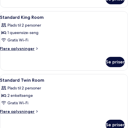
Junior-
suite
Indlæs
Minibar, pengeskab på værelset, mør
6
Standard King Room
alle
Plads til 2 personer
billeder
1 queensize-seng
af
Standard
Gratis Wi-Fi
King
Flere
Flere oplysninger
Room
oplysninger
om
Se priser
Standard
King
Room
Indlæs
Minibar, pengeskab på værelset, mør
6
Standard Twin Room
alle
Plads til 2 personer
billeder
2 enkeltsenge
af
Standard
Gratis Wi-Fi
Twin
Flere
Flere oplysninger
Room
oplysninger
om
Se priser
Standard