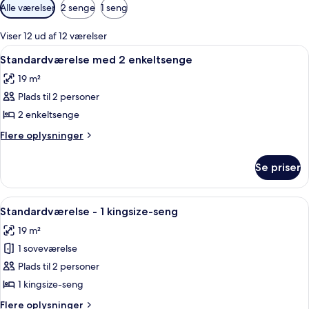
Tilgængelige
Alle værelser
2 senge
1 seng
filtre
for
Viser 12 ud af 12 værelser
værelser
Indlæs
Et moderne hotelværelse med to senge,
6
Standardværelse med 2 enkeltsenge
alle
19 m²
billeder
Plads til 2 personer
af
Standardværelse
2 enkeltsenge
med
Flere
Flere oplysninger
2
oplysninger
om
enkeltsenge
Se priser
Standardværelse
med
2
Indlæs
Et moderne soveværelse med et stort v
7
enkeltsenge
Standardværelse - 1 kingsize-seng
alle
19 m²
billeder
1 soveværelse
af
Standardværelse
Plads til 2 personer
-
1 kingsize-seng
1
Flere
Flere oplysninger