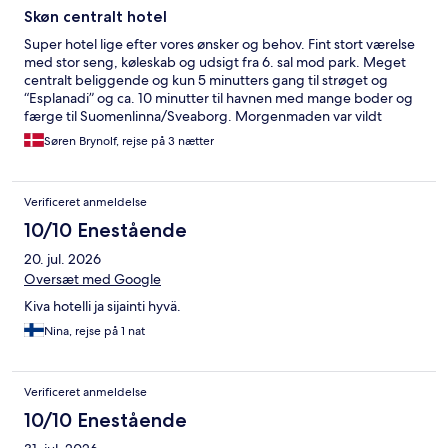
Skøn centralt hotel
Super hotel lige efter vores ønsker og behov. Fint stort værelse
med stor seng, køleskab og udsigt fra 6. sal mod park. Meget
centralt beliggende og kun 5 minutters gang til strøget og
“Esplanadi” og ca. 10 minutter til havnen med mange boder og
færge til Suomenlinna/Sveaborg. Morgenmaden var vildt
lækker med mange hjemmelavede sager. Sengen blev dog kun
Søren Brynolf, rejse på 3 nætter
delvist redt ved rengøring. Ikke et stort problem, men alligevel
lidt mærkeligt. Der var kun te, men ingen kaffe på værelset, og
der blev heller ikke fyldt op af det under opholdet (3
Verificeret anmeldelse
overnatninger). Mulighed for at få opbevaret bagagen ved sen
hjemrejse. Vi anbefaler klart hotellet.
10/10 Enestående
20. jul. 2026
Oversæt med Google
Kiva hotelli ja sijainti hyvä.
Nina, rejse på 1 nat
Verificeret anmeldelse
10/10 Enestående