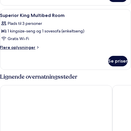
Twin
Room
Indlæs
Minibar, pengeskab på værelset, mør
5
Superior King Multibed Room
alle
Plads til 3 personer
billeder
1 kingsize-seng og 1 sovesofa (enkeltseng)
af
Superior
Gratis Wi-Fi
King
Flere
Flere oplysninger
Multibed
oplysninger
om
Room
Se priser
Superior
King
Multibed
Lignende overnatningssteder
Room
Marski by Scandic
Clarion 