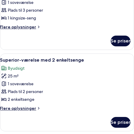
Superior-
1 soveværelse
værelse
Plads til 3 personer
(Multibed)
1 kingsize-seng
Flere
Flere oplysninger
oplysninger
om
Se priser
Superior-
værelse
(Multibed)
Indlæs
Et hotelværelse med to senge, en stol, e
6
Superior-værelse med 2 enkeltsenge
alle
Byudsigt
billeder
25 m²
af
Superior-
1 soveværelse
værelse
Plads til 2 personer
med
2 enkeltsenge
2
Flere
Flere oplysninger
enkeltsenge
oplysninger
om
Se priser
Superior-
værelse