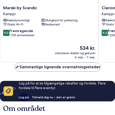
Marski
Clarion
Marski by Scandic
Clario
by
Hotel
Kamppi
Kamppi
Scandic
Mestari
Kæledyrsvenligt
Mulighed for parkering
Kæledy
Kamppi
Kamppi
Gratis Wi-Fi
Restaurant
Gratis
9.0
9.2
Fremragende
Fre
9,0
9,2
ud
ud
1.735 anmeldelser
1.26
af
af
10,
10,
Prisen
534 kr.
Fremragende,
Fremrag
er
inkluderer skatter og gebyrer
1.735
1.265
534 kr.
6. sep. - 7. sep.
anmeldelser
anmelde
Sammenlign lignende overnatningssteder
Log på for at se tilgængelige rabatter og fordele. Flere
fordele til flere eventyr.
Log på
Tilmeld dig nu – det er gratis
Om området