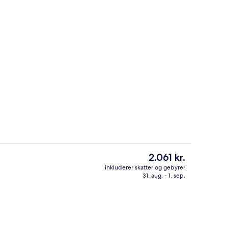
ic Bankers) | Allergivenligt sengetøj, minibar, pengeskab på værelset, skriveb
Tagterrasse
Den
2.061 kr.
nuværende
inkluderer skatter og gebyrer
pris
31. aug. - 1. sep.
ool
Der serveres morgenmad, frokost og
er
2.061 kr.