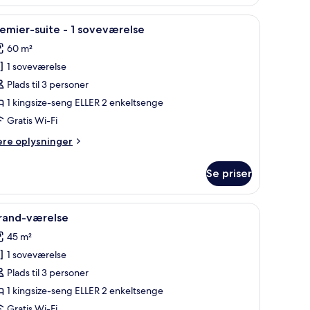
lkon
gt sengetøj, minibar, pengeskab på værelset, skrivebord
ndlæs
Premier-suite - 1 soveværelse | Allergivenligt
5
emier-suite - 1 soveværelse
le
60 m²
illeder
1 soveværelse
f
remier-
Plads til 3 personer
uite
1 kingsize-seng ELLER 2 enkeltsenge
Gratis Wi-Fi
ere
ere oplysninger
oveværelse
lysninger
m
Se priser
emier-
ite
de, en lampe, udsigt til en bygning gennem et vindue og en stol.
ndlæs
Et hotelværelse med en stor seng, en sofa, et
5
rand-værelse
le
veværelse
45 m²
illeder
1 soveværelse
f
rand-
Plads til 3 personer
ærelse
1 kingsize-seng ELLER 2 enkeltsenge
Gratis Wi-Fi