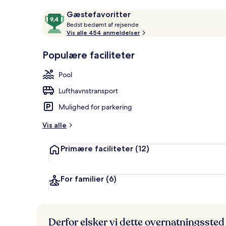
Lobby
Anmeldelser
9,4
Gæstefavoritter
B
ud
Bedst bedømt af rejsende
e
Vis alle 454 anmeldelser
af
d
10,
s
Populære faciliteter
Gæstefavoritter
t
Pool
b
e
Lufthavnstransport
d
ø
Mulighed for parkering
m
t
Vis alle
a
Primære faciliteter
(12)
f
r
e
For familier
(6)
j
s
e
n
Derfor elsker vi dette overnatningssted
d