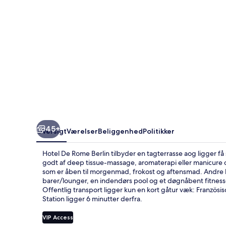
45+
Oversigt
Værelser
Beliggenhed
Politikker
Hotel De Rome Berlin tilbyder en tagterrasse aog ligger 
godt af deep tissue-massage, aromaterapi eller manicure o
som er åben til morgenmad, frokost og aftensmad. Andre h
barer/lounger, en indendørs pool og et døgnåbent fitnes
Offentlig transport ligger kun en kort gåtur væk: Französ
Station ligger 6 minutter derfra.
VIP Access