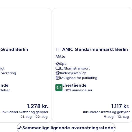
and Berlin
TITANIC Gendarmenmarkt Berlin
TITANIC
Grand Berlin
TITANIC Gendarmenmarkt Berlin
Gendarmenmarkt
Mitte
Berlin
Spa
Mitte
igt
Lufthavnstransport
 parkering
Kæledyrsvenligt
Mulighed for parkering
9.4
ende
Enestående
9,4
ud
delser
1.002 anmeldelser
af
10,
Prisen
Prisen
1.278 kr.
1.117 kr.
,
Enestående,
er
er
1.002
inkluderer skatter og gebyrer
inkluderer skatter og gebyrer
1.278 kr.
1.117 kr.
anmeldelser
21. aug. - 22. aug.
9. aug. - 10. aug.
Sammenlign lignende overnatningssteder