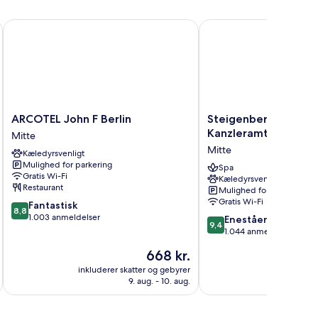
ARCOTEL John F Berlin
Steigenberger Hotel A
ARCOTEL
Steigenberger
ARCOTEL John F Berlin
Steigenberger Hote
John
Hotel
Kanzleramt
Mitte
F
Am
Mitte
Kæledyrsvenligt
Berlin
Kanzleramt
Mulighed for parkering
Mitte
Mitte
Spa
Gratis Wi-Fi
Kæledyrsvenligt
Restaurant
Mulighed for parkering
Gratis Wi-Fi
8.8
Fantastisk
8,8
ud
1.003 anmeldelser
9.4
Enestående
9,4
af
ud
1.044 anmeldelser
10,
af
Prisen
668 kr.
Fantastisk,
10,
er
1.003
Enestående,
inkluderer skatter og gebyrer
inkluderer 
668 kr.
anmeldelser
9. aug. - 10. aug.
1.044
anmeldelser