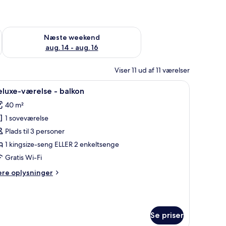
d aug. 7 - aug. 9
Tjek tilgængelighed for næste weekend aug. 14 - aug. 16
Næste weekend
aug. 14 - aug. 16
Viser 11 ud af 11 værelser
 udsigt.
øj, minibar, pengeskab på værelset, skrivebord
ndlæs
Allergivenligt sengetøj, minibar, pengeskab p
3
luxe-værelse - balkon
le
40 m²
illeder
1 soveværelse
f
eluxe-
Plads til 3 personer
ærelse
1 kingsize-seng ELLER 2 enkeltsenge
Gratis Wi-Fi
alkon
ere
ere oplysninger
lysninger
m
luxe-
relse
Se priser