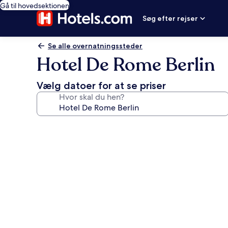
Gå til hovedsektionen
Søg efter rejser
Se alle overnatningssteder
Hotel De Rome Berlin
Vælg datoer for at se priser
Hvor skal du hen?
Billedgalleri
for
Hotel
De
Rome
Berlin