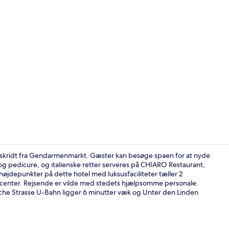
Suite (Histor
få skridt fra Gendarmenmarkt. Gæster kan besøge spaen for at nyde
g pedicure, og italienske retter serveres på CHIARO Restaurant,
øjdepunkter på dette hotel med luksusfaciliteter tæller 2
Indendørs p
scenter. Rejsende er vilde med stedets hjælpsomme personale.
ische Strasse U-Bahn ligger 6 minutter væk og Unter den Linden