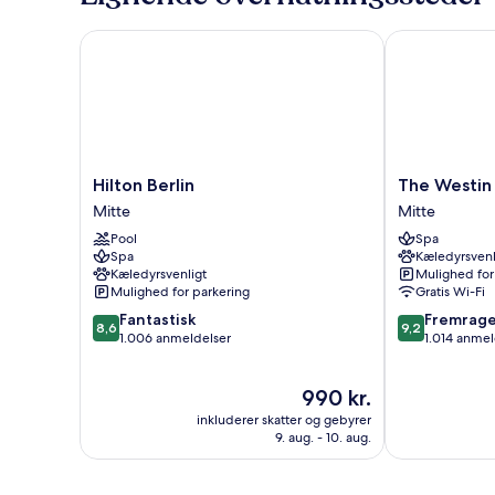
Hilton Berlin
The Westin Gr
Hilton
The
Hilton Berlin
The Westin 
Berlin
Westin
Mitte
Mitte
Mitte
Grand
Pool
Spa
Berlin
Spa
Kæledyrsvenl
Mitte
Kæledyrsvenligt
Mulighed for
Mulighed for parkering
Gratis Wi-Fi
8.6
9.2
Fantastisk
Fremrag
8,6
9,2
ud
ud
1.006 anmeldelser
1.014 anmel
af
af
10,
10,
Prisen
990 kr.
Fantastisk,
Fremragende
er
1.006
1.014
inkluderer skatter og gebyrer
990 kr.
anmeldelser
anmeldelser
9. aug. - 10. aug.