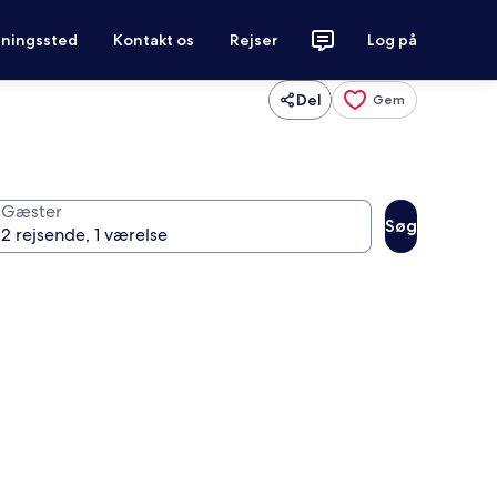
tningssted
Kontakt os
Rejser
Log på
Del
Gem
Gæster
Søg