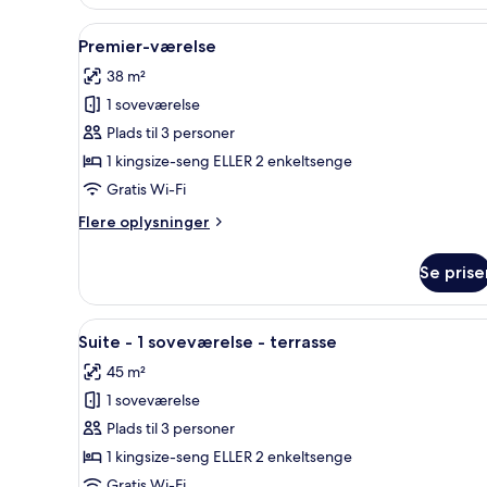
Indlæs
Et hotelværelse med en stor se
3
Premier-værelse
alle
38 m²
billeder
1 soveværelse
af
Premier-
Plads til 3 personer
værelse
1 kingsize-seng ELLER 2 enkeltsenge
Gratis Wi-Fi
Flere
Flere oplysninger
oplysninger
om
Se prise
Premier-
værelse
Indlæs
Suite - 1 soveværelse - terrass
4
Suite - 1 soveværelse - terrasse
alle
45 m²
billeder
1 soveværelse
af
Suite
Plads til 3 personer
-
1 kingsize-seng ELLER 2 enkeltsenge
1
Gratis Wi-Fi