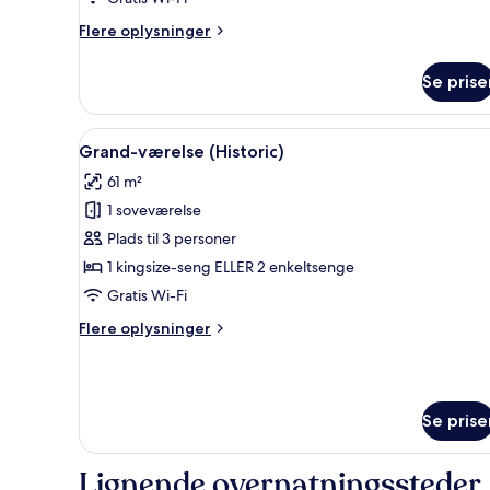
soveværelse
Flere
Flere oplysninger
-
oplysninger
terrasse
om
Se prise
Suite
-
1
Indlæs
Et hotelværelse med et stort vi
4
soveværelse
Grand-værelse (Historic)
alle
-
61 m²
terrasse
billeder
1 soveværelse
af
Grand-
Plads til 3 personer
værelse
1 kingsize-seng ELLER 2 enkeltsenge
(Historic)
Gratis Wi-Fi
Flere
Flere oplysninger
oplysninger
om
Grand-
værelse
Se prise
(Historic)
Lignende overnatningssteder