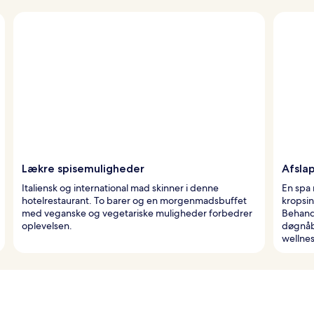
Lækre spisemuligheder
Afsla
Italiensk og international mad skinner i denne
En spa 
hotelrestaurant. To barer og en morgenmadsbuffet
kropsi
med veganske og vegetariske muligheder forbedrer
Behand
oplevelsen.
døgnåb
wellne