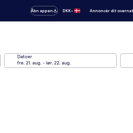
•
Åbn appen
DKK
Annoncér dit overna
Datoer