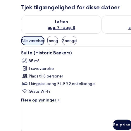
Tjek tilgængelighed for disse datoer
Tjek tilgængelighed for i aften aug. 7 - aug. 8
Tjek tilgænge
I aften
aug. 7 - aug. 8
a
Tilgængelige
Alle værelser
1 seng
2 senge
filtre
Indlæs
En rummelig stue med stor sofa
for
4
Suite (Historic Bankers)
alle
værelser
85 m²
billeder
1 soveværelse
af
Suite
Plads til 3 personer
(Historic
1 kingsize-seng ELLER 2 enkeltsenge
Bankers)
Gratis Wi-Fi
Flere
Flere oplysninger
oplysninger
om
Suite
(Historic
Se prise
Bankers)