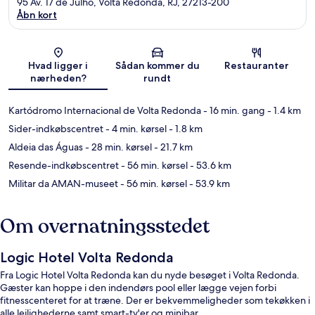
95 Av. 17 de Julho, Volta Redonda, RJ, 27213-200
Åbn kort
Kort
Hvad ligger i
Sådan kommer du
Restauranter
nærheden?
rundt
Kartódromo Internacional de Volta Redonda
- 16 min. gang
- 1.4 km
Sider-indkøbscentret
- 4 min. kørsel
- 1.8 km
Aldeia das Águas
- 28 min. kørsel
- 21.7 km
Resende-indkøbscentret
- 56 min. kørsel
- 53.6 km
Militar da AMAN-museet
- 56 min. kørsel
- 53.9 km
Om overnatningsstedet
Logic Hotel Volta Redonda
Fra Logic Hotel Volta Redonda kan du nyde besøget i Volta Redonda.
Gæster kan hoppe i den indendørs pool eller lægge vejen forbi
fitnesscenteret for at træne. Der er bekvemmeligheder som tekøkken i
alle lejlighederne samt smart-tv'er og minibar.