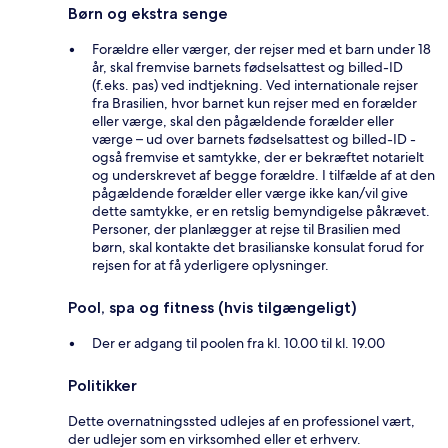
Børn og ekstra senge
Forældre eller værger, der rejser med et barn under 18
år, skal fremvise barnets fødselsattest og billed-ID
(f.eks. pas) ved indtjekning. Ved internationale rejser
fra Brasilien, hvor barnet kun rejser med en forælder
eller værge, skal den pågældende forælder eller
værge – ud over barnets fødselsattest og billed-ID -
også fremvise et samtykke, der er bekræftet notarielt
og underskrevet af begge forældre. I tilfælde af at den
pågældende forælder eller værge ikke kan/vil give
dette samtykke, er en retslig bemyndigelse påkrævet.
Personer, der planlægger at rejse til Brasilien med
børn, skal kontakte det brasilianske konsulat forud for
rejsen for at få yderligere oplysninger.
Pool, spa og fitness (hvis tilgængeligt)
Der er adgang til poolen fra kl. 10.00 til kl. 19.00
Politikker
Dette overnatningssted udlejes af en professionel vært,
der udlejer som en virksomhed eller et erhverv.