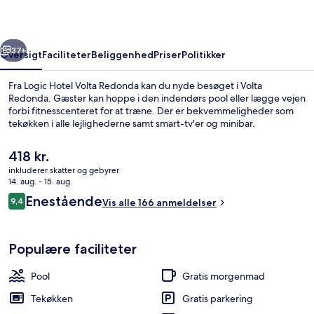
rige
Næste
37+
Oversigt
Faciliteter
Beliggenhed
Priser
Politikker
Fra Logic Hotel Volta Redonda kan du nyde besøget i Volta
Redonda. Gæster kan hoppe i den indendørs pool eller lægge vejen
forbi fitnesscenteret for at træne. Der er bekvemmeligheder som
tekøkken i alle lejlighederne samt smart-tv'er og minibar.
Den
418 kr.
nuværende
inkluderer skatter og gebyrer
pris
14. aug. - 15. aug.
er
Anmeldelser
Enestående
9,4
Terrasse/gårdhave
Vis alle 166 anmeldelser
418 kr.
9,4 ud af 10.
Populære faciliteter
Pool
Gratis morgenmad
Tekøkken
Gratis parkering