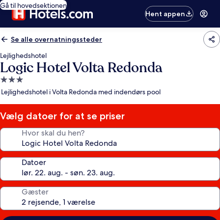
Gå til hovedsektionen
Hent appen
Se alle overnatningssteder
Lejlighedshotel
Logic Hotel Volta Redonda
3.0-
stjernet
Lejlighedshotel i Volta Redonda med indendørs pool
overnatningssted
Vælg datoer for at se priser
Hvor skal du hen?
Datoer
Gæster