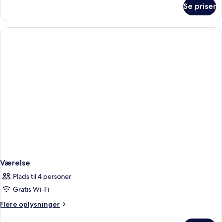
om
Se priser
Deluxe-
dobbeltværelse
Værelse
Plads til 4 personer
Gratis Wi-Fi
Flere
Flere oplysninger
oplysninger
om