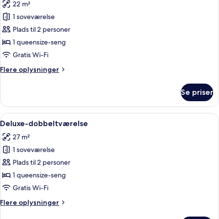
22 m²
billeder
1 soveværelse
af
Executive-
Plads til 2 personer
dobbeltværelse
1 queensize-seng
Gratis Wi-Fi
Flere
Flere oplysninger
oplysninger
om
Se priser
Executive-
dobbeltværelse
Indlæs
Et hotelværelse med en pænt redt se
8
Deluxe-dobbeltværelse
alle
27 m²
billeder
1 soveværelse
af
Deluxe-
Plads til 2 personer
dobbeltværelse
1 queensize-seng
Gratis Wi-Fi
Flere
Flere oplysninger
oplysninger