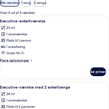
Tilgængelige
Alle værelser
1 seng
2 senge
filtre
for
Viser 6 ud af 6 værelser
værelser
Indlæs
Et hotelværelse med en seng, et natbo
7
Executive-enkeltværelse
alle
23 m²
billeder
1 soveværelse
af
Executive-
Plads til 1 person
enkeltværelse
1 enkeltseng
Gratis Wi-Fi
Flere
Flere oplysninger
oplysninger
om
Se priser
Executive-
enkeltværelse
Indlæs
Et hotelværelse med to senge, et skriv
7
Executive-værelse med 2 enkeltsenge
alle
28 m²
billeder
1 soveværelse
af
Executive-
Plads til 2 personer