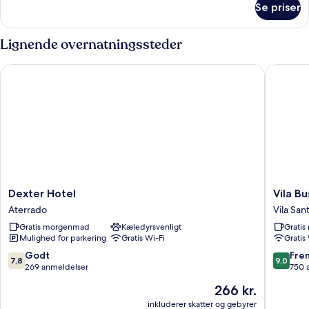
Se priser
Værelse
Lignende overnatningssteder
Dexter Hotel
Vila Busi
Dexter
Vila
Dexter Hotel
Vila Bu
Hotel
Busines
Aterrado
Vila Sant
Aterrado
Hotel
Gratis morgenmad
Kæledyrsvenligt
Grati
Vila
Mulighed for parkering
Gratis Wi-Fi
Gratis
Santa
Cecília
7.8
9.0
Godt
Fre
7,8
9,0
ud
ud
269 anmeldelser
750 
af
af
Prisen
266 kr.
10,
10,
er
Godt,
Fremrag
inkluderer skatter og gebyrer