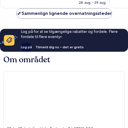
266 kr.
28. aug. - 29. aug.
269
750
anmeldelser
anmelde
Sammenlign lignende overnatningssteder
Log på for at se tilgængelige rabatter og fordele. Flere
fordele til flere eventyr.
Log på
Tilmeld dig nu – det er gratis
Om området