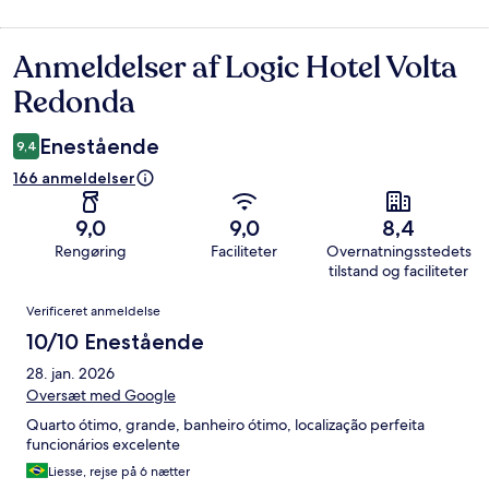
Anmeldelser af Logic Hotel Volta
Anmeldelser
Redonda
Enestående
9,4
166 anmeldelser
9,0
9,0
8,4
Rengøring
Faciliteter
Overnatningsstedets
tilstand og faciliteter
Anmeldelser
Verificeret anmeldelse
10/10 Enestående
28. jan. 2026
Oversæt med Google
Quarto ótimo, grande, banheiro ótimo, localização perfeita
funcionários excelente
Liesse, rejse på 6 nætter