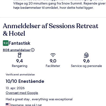
Village og 20 minutters gang fra Snow Summit. Rejsende giver
høje bedømmelser til området, hvor dette hotel ligger.
Anmeldelser af Sessions Retreat
Anmeldelser
& Hotel
Fantastisk
9,2
808 anmeldelser
9,4
9,0
9,6
Rengøring
Faciliteter
Service og personale
Anmeldelser
Verificeret anmeldelse
10/10 Enestående
13. apr. 2026
Oversæt med Google
Had a great stay , everything was exceptional
Stephanie, rejse på 1 nat