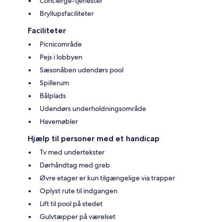
Concierge-tjenester
Bryllupsfaciliteter
Faciliteter
Picnicområde
Pejs i lobbyen
Sæsonåben udendørs pool
Spillerum
Bålplads
Udendørs underholdningsområde
Havemøbler
Hjælp til personer med et handicap
Tv med undertekster
Dørhåndtag med greb
Øvre etager er kun tilgængelige via trapper
Oplyst rute til indgangen
Lift til pool på stedet
Gulvtæpper på værelset