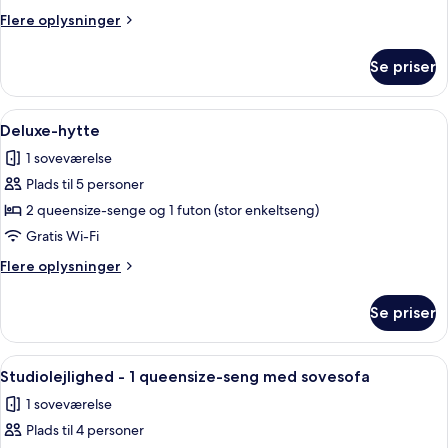
Flere
Flere oplysninger
oplysninger
om
Se priser
Traditionelt
værelse
Indlæs
En stue med sofa, bord, pejs og radiato
7
Deluxe-hytte
alle
1 soveværelse
billeder
Plads til 5 personer
af
Deluxe-
2 queensize-senge og 1 futon (stor enkeltseng)
hytte
Gratis Wi-Fi
Flere
Flere oplysninger
oplysninger
om
Se priser
Deluxe-
hytte
Indlæs
Et hotelværelse med en seng, to senge
15
Studiolejlighed - 1 queensize-seng med sovesofa
alle
1 soveværelse
billeder
Plads til 4 personer
af