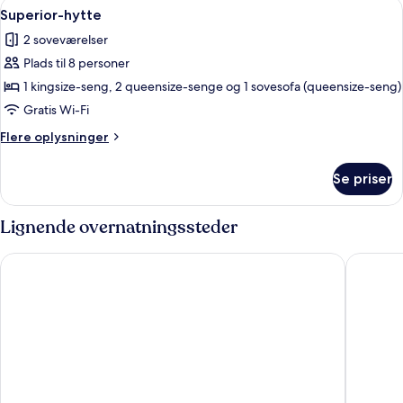
Indlæs
Et hyggeligt, moderne køkken med en 
18
3
Superior-hytte
alle
personer
2 soveværelser
billeder
Plads til 8 personer
af
Superior-
1 kingsize-seng, 2 queensize-senge og 1 sovesofa (queensize-seng)
hytte
Gratis Wi-Fi
Flere
Flere oplysninger
oplysninger
om
Se priser
Superior-
hytte
Lignende overnatningssteder
Chateau Big Bear Boutique Hotel, BW Signature Collection
Motel 6 