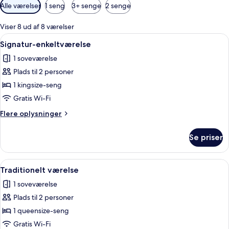
Tilgængelige
Alle værelser
1 seng
3+ senge
2 senge
filtre
for
Viser 8 ud af 8 værelser
værelser
Indlæs
Et moderne soveværelse med en seng, et 
9
Signatur-enkeltværelse
alle
1 soveværelse
billeder
Plads til 2 personer
af
Signatur-
1 kingsize-seng
enkeltværelse
Gratis Wi-Fi
Flere
Flere oplysninger
oplysninger
om
Se priser
Signatur-
enkeltværelse
Indlæs
Et soveværelse med en seng, et natbo
7
Traditionelt værelse
alle
1 soveværelse
billeder
Plads til 2 personer
af
Traditionelt
1 queensize-seng
værelse
Gratis Wi-Fi