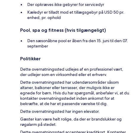
Der opkræves ikke gebyrer for servicedyr
Kæledyr er tilladt mod et tillægsgebyr på USD 50 pr.
enhed, pr. ophold
Pool, spa og fitness (hvis tilgængeligt)
Den sæsonåbne pool er åben fra den 15. juni til den 07.
september
Politikker
Dette overnatningssted udlejes af en professionel vært,
der udlejer som en virksomhed eller et erhverv.
Dette overnatningssted har udendørsområder såsom
altaner, balkoner eller terrasser, der muligvis ikke er
egnede for børn. Hvis du har spørgsmål, anbefaler vi, at du
kontakter overnatningsstedet inden ankomst for at
bekræfte, at de har et passende værelse til dig.
Dette overnatningssted har ingen elevator.
Gæster kan være helt rolige, da der er brandslukker og
røgalarm på stedet.
Dette overnatningssted accepterer kreditkort. Kontanter