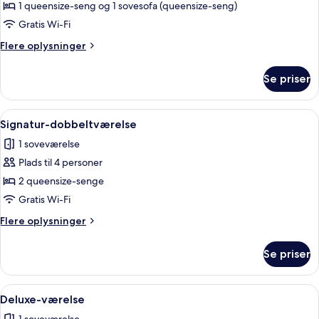
Studiolejlighed
1 queensize-seng og 1 sovesofa (queensize-seng)
-
Gratis Wi-Fi
1
Flere
Flere oplysninger
queensize-
oplysninger
seng
om
Se priser
Studiolejlighed
med
-
sovesofa
1
Indlæs
Et hotelværelse med to senge, et stor
7
queensize-
Signatur-dobbeltværelse
alle
seng
1 soveværelse
med
billeder
sovesofa
Plads til 4 personer
af
Signatur-
2 queensize-senge
dobbeltværelse
Gratis Wi-Fi
Flere
Flere oplysninger
oplysninger
om
Se priser
Signatur-
dobbeltværelse
Indlæs
Et soveværelse med to senge, et stort 
8
Deluxe-værelse
alle