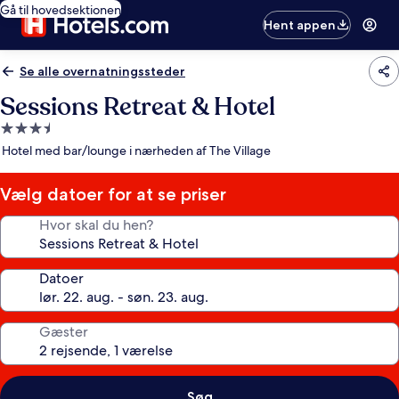
Gå til hovedsektionen
Hent appen
Se alle overnatningssteder
Sessions Retreat & Hotel
3.5-
stjernet
Hotel med bar/lounge i nærheden af The Village
overnatningssted
Vælg datoer for at se priser
Hvor skal du hen?
Datoer
Gæster
Søg