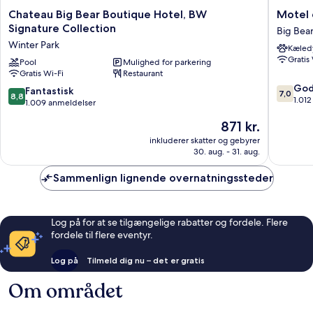
Chateau
Motel
Chateau Big Bear Boutique Hotel, BW
Motel 
Big
6
Signature Collection
Big Bear
Bear
Big
Winter Park
Kæledy
Boutique
Bear
Gratis
Hotel,
Pool
Mulighed for parkering
Lake,
Gratis Wi-Fi
Restaurant
BW
CA
7.0
Signature
Big
God
8.8
Fantastisk
7,0
8,8
ud
Collection
Bear
1.01
ud
1.009 anmeldelser
af
Winter
Lake
af
Prisen
871 kr.
10,
Park
10,
er
Godt,
Fantastisk,
inkluderer skatter og gebyrer
871 kr.
1.012
30. aug. - 31. aug.
1.009
anmelde
anmeldelser
Sammenlign lignende overnatningssteder
Log på for at se tilgængelige rabatter og fordele. Flere
fordele til flere eventyr.
Log på
Tilmeld dig nu – det er gratis
Om området