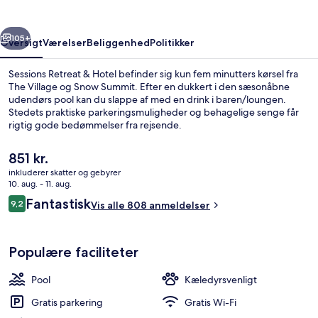
rige
Næste
105+
Oversigt
Værelser
Beliggenhed
Politikker
Sessions Retreat & Hotel befinder sig kun fem minutters kørsel fra
The Village og Snow Summit. Efter en dukkert i den sæsonåbne
udendørs pool kan du slappe af med en drink i baren/loungen.
Stedets praktiske parkeringsmuligheder og behagelige senge får
rigtig gode bedømmelser fra rejsende.
Den
851 kr.
nuværende
inkluderer skatter og gebyrer
pris
10. aug. - 11. aug.
Sauna
er
Anmeldelser
Fantastisk
9,2
Vis alle 808 anmeldelser
851 kr.
9,2 ud af 10.
Populære faciliteter
Pool
Kæledyrsvenligt
Gratis parkering
Gratis Wi-Fi