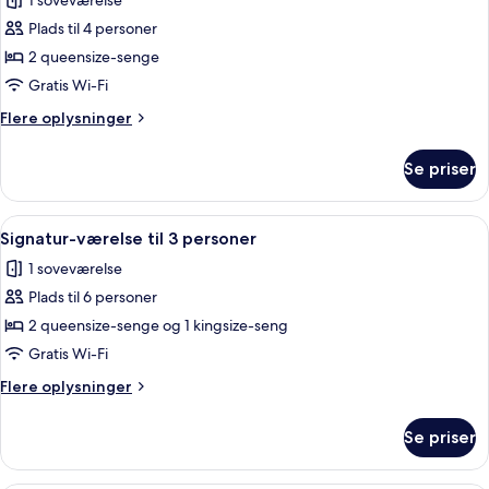
1 soveværelse
billeder
Plads til 4 personer
af
Deluxe-
2 queensize-senge
værelse
Gratis Wi-Fi
Flere
Flere oplysninger
oplysninger
om
Se priser
Deluxe-
værelse
Indlæs
Et moderne hotelværelse med to senge, 
11
Signatur-værelse til 3 personer
alle
1 soveværelse
billeder
Plads til 6 personer
af
Signatur-
2 queensize-senge og 1 kingsize-seng
værelse
Gratis Wi-Fi
til
Flere
Flere oplysninger
3
oplysninger
personer
om
Se priser
Signatur-
værelse
til