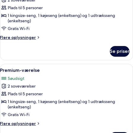
2 soveværelser
af
Premium-
Plads til 5 personer
værelse
1 kingsize-seng, 1 køjeseng (enkeltseng) og 1 udtræksseng
(enkeltseng)
(Kingdom
or
Gratis Wi-Fi
Pirates
Flere
Flere oplysninger
Theme)
oplysninger
om
Se priser
Premium-
værelse
(Kingdom
Indlæs
Et værelse med en seng, der har et d
29
or
Premium-værelse
alle
Pirates
Søudsigt
Theme)
billeder
2 soveværelser
af
Premium-
Plads til 5 personer
værelse
1 kingsize-seng, 1 køjeseng (enkeltseng) og 1 udtræksseng
(enkeltseng)
Gratis Wi-Fi
Flere
Flere oplysninger
oplysninger