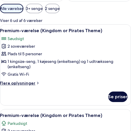
Tilgængelige
Alle værelser
3+ senge
2 senge
filtre
for
Viser 6 ud af 6 værelser
værelser
Indlæs
Et værelse med en seng, der har et d
29
Premium-værelse (Kingdom or Pirates Theme)
alle
Søudsigt
billeder
2 soveværelser
af
Premium-
Plads til 5 personer
værelse
1 kingsize-seng, 1 køjeseng (enkeltseng) og 1 udtræksseng
(enkeltseng)
(Kingdom
or
Gratis Wi-Fi
Pirates
Flere
Flere oplysninger
Theme)
oplysninger
om
Se priser
Premium-
værelse
(Kingdom
Indlæs
Et værelse med en seng, der har et d
30
or
Premium-værelse (Kingdom or Pirates Theme)
alle
Pirates
Parkudsigt
Theme)
billeder