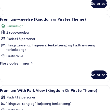
om
Se priser
Premium-
værelse
Indlæs
Et værelse med en seng, der har et d
29
Premium-værelse (Kingdom or Pirates Theme)
alle
Parkudsigt
billeder
2 soveværelser
af
Premium-
Plads til 5 personer
værelse
1 kingsize-seng, 1 køjeseng (enkeltseng) og 1 udtræksseng
(enkeltseng)
(Kingdom
or
Gratis Wi-Fi
Pirates
Flere
Flere oplysninger
Theme)
oplysninger
om
Se priser
Premium-
værelse
(Kingdom
Indlæs
2 soveværelser, pengeskab på værelset
18
or
Premium With Park View (Kingdom Or Pirate Theme)
alle
Pirates
Plads til 2 personer
Theme)
billeder
1 kingsize-seng og 1 køjeseng (enkeltseng)
af