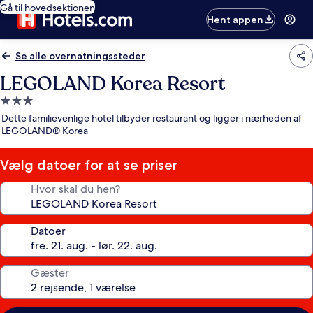
Gå til hovedsektionen
Hent appen
Se alle overnatningssteder
LEGOLAND Korea Resort
3.0-
stjernet
Dette familievenlige hotel tilbyder restaurant og ligger i nærheden af
overnatningssted
LEGOLAND® Korea
Vælg datoer for at se priser
Hvor skal du hen?
Datoer
Gæster