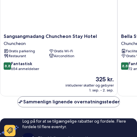
Sangsangmadang
Bella
Sangsangmadang Chuncheon Stay Hotel
Bella 
Chuncheon
Stay
Chuncheon
Chunch
Stay
Hotel
Gratis parkering
Gratis Wi-Fi
Facilit
Hotel
Chunch
Restaurant
Aircondition
Gratis
Chuncheon
8.8
8.8
Fantastisk
Fant
8,8
8,8
ud
ud
654 anmeldelser
72 a
af
af
Prisen
325 kr.
10,
10,
er
Fantastisk,
Fantasti
inkluderer skatter og gebyrer
325 kr.
1. sep. - 2. sep.
654
72
anmeldelser
anmelde
Sammenlign lignende overnatningssteder
Log på for at se tilgængelige rabatter og fordele. Flere
fordele til flere eventyr.