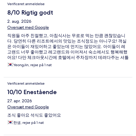
Verificeret anmeldelse
8/10 Rigtig godt
2. aug. 2026
Oversæt med Google
직원들 아주 친절했고, 아침식사는 무료로 먹는 만큼 괜찮았습니
다. 당연히 다른 리조트에서의 맛있는 조식정도는 아니구요! 객실
은 아이들이 재밌어하고 좋았는데 먼지는 많았어요. 아이들이 레
고랜드 너무 좋아했고 레고랜드와 이어져서 숙소에서도 행복해했
어요! 다만 체크아웃시간에 호텔에서 주차장까지 데려다주는 셔틀
운행 간격이 다른 시간과 같은 배차 방식으로 운영되는것 같았어
YeongJin, rejse på 1 nat
요. 주차장까지 오래 가야하는 시설 특성상 체크아웃 시간에는 더
많은 배차가 되면 좋겠습니다.
Verificeret anmeldelse
10/10 Enestående
27. apr. 2026
Oversæt med Google
조식 좋아요 석식도 좋았어요
한샘, rejse på 1 nat