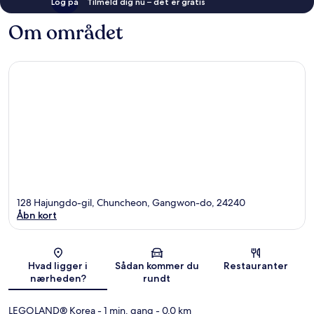
Log på
Tilmeld dig nu – det er gratis
Om området
128 Hajungdo-gil, Chuncheon, Gangwon-do, 24240
Åbn kort
Kort
Hvad ligger i
Sådan kommer du
Restauranter
nærheden?
rundt
LEGOLAND® Korea
- 1 min. gang
- 0.0 km