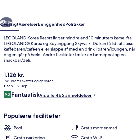
rige
Næste
118+
Oversigt
Værelser
Beliggenhed
Politikker
LEGOLAND Korea Resort ligger mindre end 10 minutters kørsel fra
LEGOLAND® Korea og Soyanggang Skywalk. Du kan få lidt at spise i
kaffebaren/caféen eller slappe af med en drink i baren/loungen, når
dagen går på hæld. Andre faciliteter tæller en børnepool og en
snackbar/deli.
Den
1.126 kr.
nuværende
inkluderer skatter og gebyrer
pris
1. sep. - 2. sep.
Udendørsområde
er
Anmeldelser
Fantastisk
9,2
Vis alle 466 anmeldelser
1.126 kr.
9,2 ud af 10.
Populære faciliteter
Pool
Gratis morgenmad
Gratis parkering
Gratis Wi-Fi