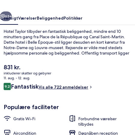
rige
Næste
63+
Oversigt
Værelser
Beliggenhed
Politikker
Hotel Taylor tilbyder en fantastisk beliggenhed, mindre end 10
minutters gang fra Place de la République og Canal Saint-Martin.
Dette hotel i Belle Époque-stil ligger desuden en kort køretur fra
Notre-Dame og Louvre-museet. Rejsende er vilde med stedets
hjælpsomme personale og beliggenhed. Offentlig transport ligger
kun en kort gåtur væk: Jacques Bonsergent Metrostation ligger 4
minutter væk og Strasbourg - Saint-Denis Metrostation ligger 5
Den
831 kr.
minutter derfra.
nuværende
inkluderer skatter og gebyrer
pris
11. aug. - 12. aug.
Overnatningsstedets facade
er
Anmeldelser
Fantastisk
9,2
Vis alle 722 anmeldelser
831 kr.
9,2 ud af 10.
Populære faciliteter
Gratis Wi-Fi
Forbundne værelser
tilbydes
Aircondition
Døgnåben reception