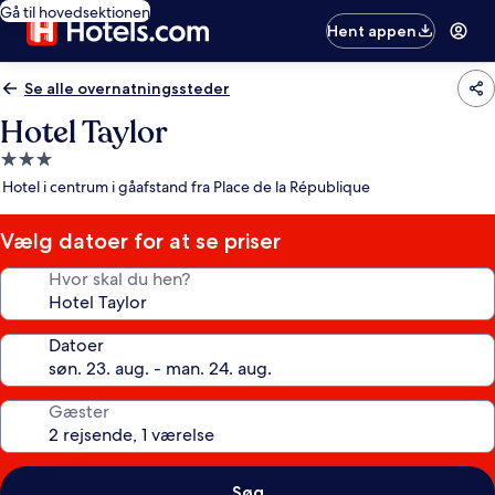
Gå til hovedsektionen
Hent appen
Se alle overnatningssteder
Hotel Taylor
3.0-
stjernet
Hotel i centrum i gåafstand fra Place de la République
overnatningssted
Vælg datoer for at se priser
Hvor skal du hen?
Datoer
Gæster
Søg