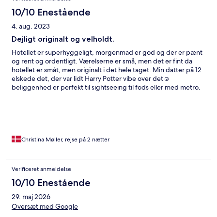
10/10 Enestående
4. aug. 2023
Dejligt originalt og velholdt.
Hotellet er superhyggeligt, morgenmad er god og der er pænt
og rent og ordentligt. Værelserne er små, men det er fint da
hotellet er småt, men originalt i det hele taget. Min datter på 12
elskede det, der var lidt Harry Potter vibe over det☺️
beliggenhed er perfekt til sightseeing til fods eller med metro.
Der er ikke gode parkeringsmuligheder hvis man er i bil. Vi
kommer gerne igen.
Christina Møller, rejse på 2 nætter
Verificeret anmeldelse
10/10 Enestående
29. maj 2026
Oversæt med Google