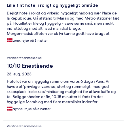
Lille fint hotel i roligt og hyggeligt område
Dejligt hotel i roligt og virkelig hyggeligt nabolag nær Place de
la Republique. Gå afstand til Marais og med Metro stationer tæt
på. Hotellet er lille og hyggelig - værelserne små, men smukt
indrettet og med alt hvad man skal bruge.
Morgenmadsbuffeten var ok (vi kunne godt have brugt et
blødkogt æg og også en bedre scrambled egg, men det er vist
Lone, rejse på 3 nætter
ikke traditionen i Paris).
Verificeret anmeldelse
10/10 Enestående
23. aug. 2023
Hotellet var en hyggelig ramme om vores 6 dage i Paris. Vi
havde et ‘privilege’ værelse, stort og rummeligt, med god
skabsplads, køleskab/minibar og mulighed for at lave kaffe og
te. Beliggenheden er fin, 10-15 minutter til fods fra det
hyggelige Marais og med flere metrolinier indenfor
rækkevidde.
Nynne, rejse på 5 nætter
Verificeret anmeldelse