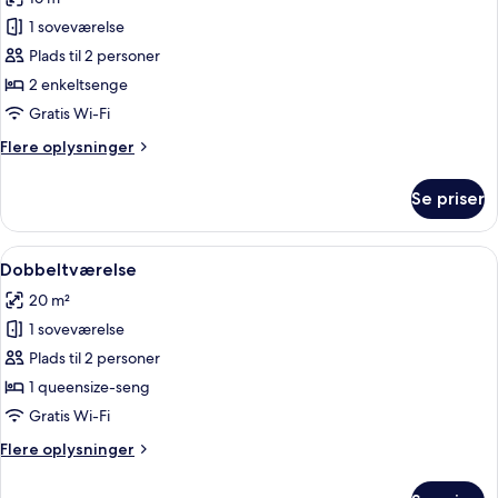
billeder
1 soveværelse
af
Duo
Plads til 2 personer
Twin
2 enkeltsenge
Gratis Wi-Fi
Flere
Flere oplysninger
oplysninger
om
Se priser
Duo
Twin
Indlæs
Et hotelværelse med en stor seng, et 
6
Dobbeltværelse
alle
20 m²
billeder
1 soveværelse
af
Dobbeltværelse
Plads til 2 personer
1 queensize-seng
Gratis Wi-Fi
Flere
Flere oplysninger
oplysninger
om