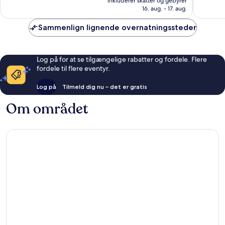
inkluderer skatter og gebyrer
1.004
684
1.155 kr.
16. aug. - 17. aug.
anmeldelser
anmelde
Sammenlign lignende overnatningssteder
Log på for at se tilgængelige rabatter og fordele. Flere
fordele til flere eventyr.
Log på
Tilmeld dig nu – det er gratis
Om området