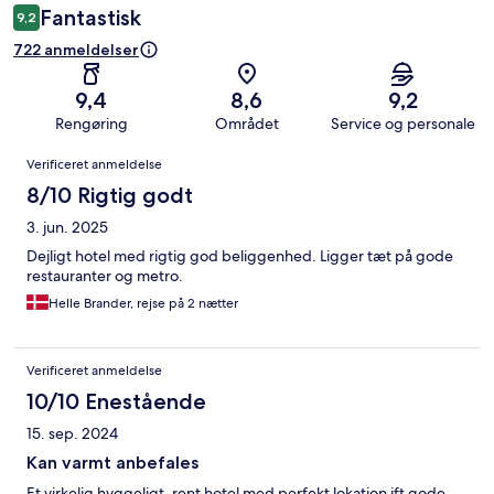
Fantastisk
9,2
722 anmeldelser
9,4
8,6
9,2
Rengøring
Området
Service og personale
Anmeldelser
Verificeret anmeldelse
8/10 Rigtig godt
3. jun. 2025
Dejligt hotel med rigtig god beliggenhed. Ligger tæt på gode
restauranter og metro.
Helle Brander, rejse på 2 nætter
Verificeret anmeldelse
10/10 Enestående
15. sep. 2024
Kan varmt anbefales
Et virkelig hyggeligt, rent hotel med perfekt lokation ift gode