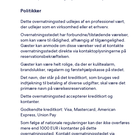
Politikker
Dette overnatningssted udlejes af en professionel vært,
der udlejer som en virksomhed eller et erhverv.
Overnatningsstedet har forbundne/tilstødende værelser,
som kan være til rådighed, afhængig af tilgængelighed.
Gæster kan anmode om disse værelser ved at kontakte
overnatningsstedet direkte via kontaktoplysningerne på
reservationsbekræftelsen.
Gæster kan være helt rolige, da der er kuliltealarm,
brandslukker, røgalarm og førstehjælpskasse på stedet.
Det navn, der står på det kreditkort, som bruges ved
indtjekning til betaling af diverse udgifter, skal være det
primære navn på værelsesreservationen.
Dette overnatningssted accepterer kreditkort og
kontanter.
Godkendte kreditkort: Visa, Mastercard, American
Express, Union Pay
Som følge af nationale reguleringer kan der ikke overføres
mere end 1000 EUR i kontanter på dette
overnatningssted. Kontakt overnatningsstedet via