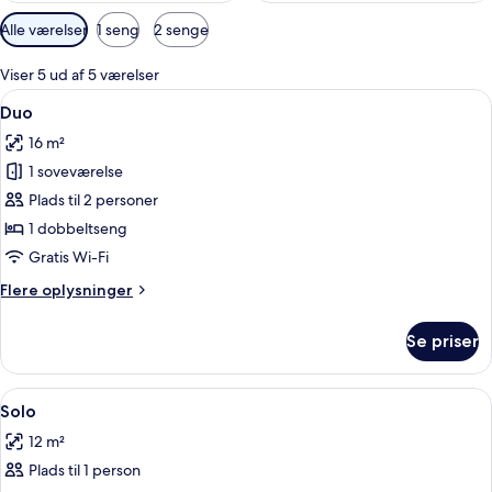
Tilgængelige
Alle værelser
1 seng
2 senge
filtre
for
Viser 5 ud af 5 værelser
værelser
Indlæs
En pænt redt seng med hvide sengetøj 
3
Duo
alle
16 m²
billeder
1 soveværelse
af
Duo
Plads til 2 personer
1 dobbeltseng
Gratis Wi-Fi
Flere
Flere oplysninger
oplysninger
om
Se priser
Duo
Indlæs
En moderne bruseniche med både hån
1
Solo
alle
12 m²
billeder
Plads til 1 person
af