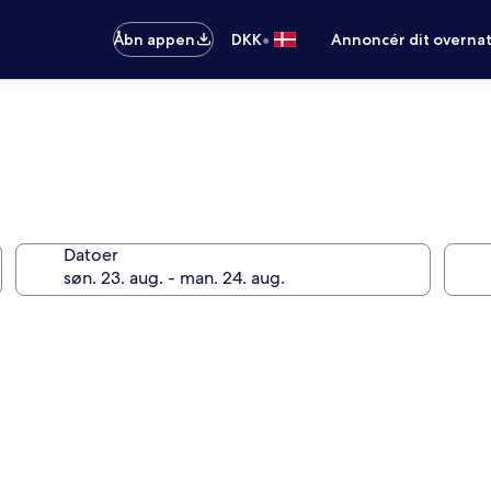
•
Åbn appen
DKK
Annoncér dit overna
Datoer