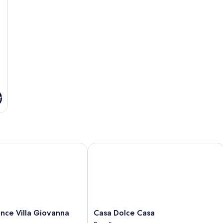
r
e Villa Giovanna
Casa Dolce Casa
Casa
nce Villa Giovanna
Casa Dolce Casa
Dolce