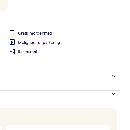
r, der serverer frokost og aftensmad
Gratis morgenmad
Mulighed for parkering
Restaurant