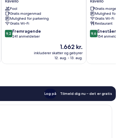
Ravello
Ravello
Ravello
Ravello
Pool
Gratis morgenmad
Gratis morgenmad
Mulighed for parkering
Mulighed for parkering
Gratis Wi-Fi
Gratis Wi-Fi
Restaurant
9.2
9.6
Fremragende
Enestående
9,2
9,6
ud
ud
241 anmeldelser
154 anmeldelser
af
af
Prisen
1.662 kr.
10,
10,
er
Fremragende,
Enestående,
inkluderer skatter og gebyrer
inkluderer 
1.662 kr.
12. aug. - 13. aug.
241
154
anmeldelser
anmeldelser
Log på
Tilmeld dig nu – det er gratis