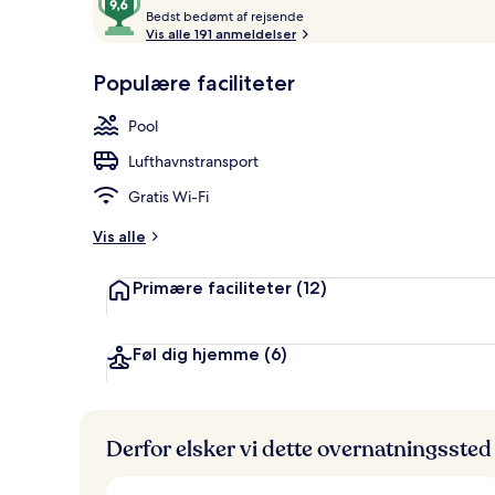
B
ud
Bedst bedømt af rejsende
e
Vis alle 191 anmeldelser
af
d
10,
2 restaurante
s
Populære faciliteter
Gæstefavoritter
t
Pool
b
e
Lufthavnstransport
d
ø
Gratis Wi-Fi
m
t
Vis alle
a
Primære faciliteter
(12)
f
r
e
Føl dig hjemme
(6)
j
s
e
n
Derfor elsker vi dette overnatningssted
d
e