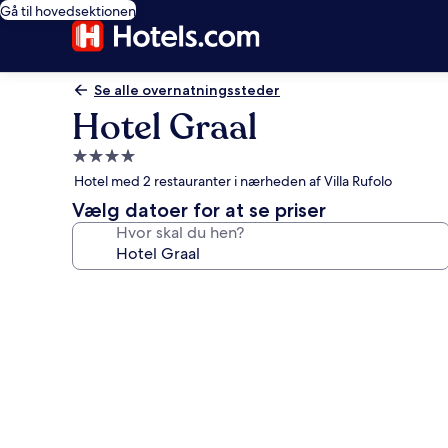
Gå til hovedsektionen
Se alle overnatningssteder
Hotel Graal
4.0-
stjernet
Hotel med 2 restauranter i nærheden af Villa Rufolo
overnatningssted
Vælg datoer for at se priser
Hvor skal du hen?
Billedgalleri
for
Hotel
Graal