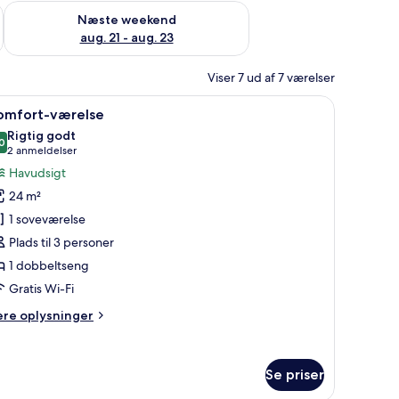
d aug. 14 - aug. 16
Tjek tilgængelighed for næste weekend aug. 21 - aug. 23
Næste weekend
aug. 21 - aug. 23
Viser 7 ud af 7 værelser
vebord med lampe, en vase med blomster og havudsigt gennem en skydedør.
ndlæs
Et hotelværelse med en stor seng, et træhove
12
omfort-værelse
le
Rigtig godt
illeder
0
8,0 ud af 10
(2
2 anmeldelser
f
anmeldelser)
Havudsigt
omfort-
24 m²
ærelse
1 soveværelse
Plads til 3 personer
1 dobbeltseng
Gratis Wi-Fi
ere
ere oplysninger
lysninger
m
mfort-
Se priser
relse