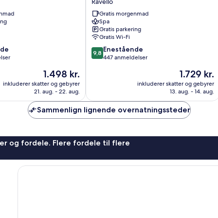
Ravello
Casa
enmad
Gratis morgenmad
Ravello
ing
Spa
Gratis parkering
Gratis Wi-Fi
9.8
nde
Enestående
9,8
ud
lser
447 anmeldelser
af
Prisen
Prisen
1.498 kr.
1.729 kr.
10,
er
er
Enestående,
inkluderer skatter og gebyrer
inkluderer skatter og gebyrer
1.498 kr.
1.729 kr.
21. aug. - 22. aug.
13. aug. - 14. aug.
447
anmeldelser
Sammenlign lignende overnatningssteder
r og fordele. Flere fordele til flere