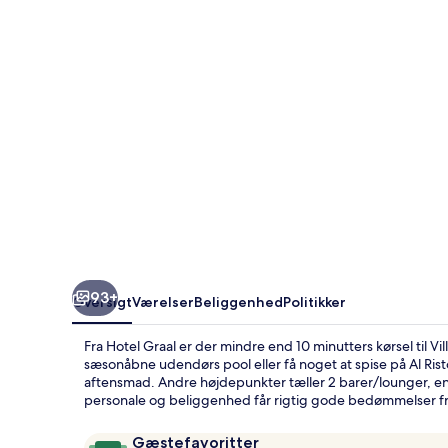
93+
Oversigt
Værelser
Beliggenhed
Politikker
Fra Hotel Graal er der mindre end 10 minutters kørsel til V
sæsonåbne udendørs pool eller få noget at spise på Al Rist
aftensmad. Andre højdepunkter tæller 2 barer/lounger, e
personale og beliggenhed får rigtig gode bedømmelser fr
Anmeldelser
9,6
Gæstefavoritter