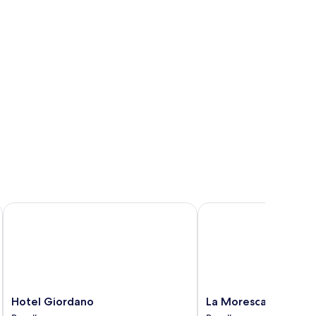
Hotel Giordano
La Moresca
Hotel
La
Hotel Giordano
La Moresca
Giordano
Moresca