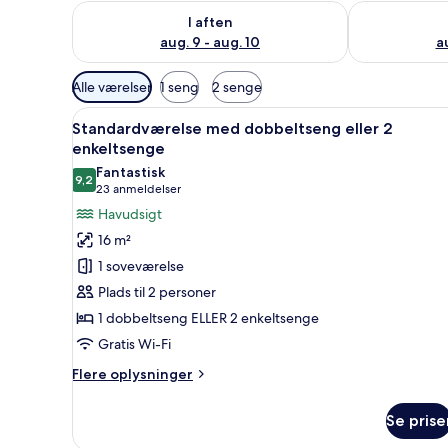
Tjek tilgængelighed for i aften aug. 9 - aug. 10
Tjek tilgængel
I aften
aug. 9 - aug. 10
au
Tilgængelige
Alle værelser
1 seng
2 senge
filtre
Indlæs
Et hotelværelse med seng, skriv
for
10
Standardværelse med dobbeltseng eller 2
alle
værelser
enkeltsenge
billeder
Fantastisk
9,2
af
9,2 ud af 10
(23
23 anmeldelser
Standardværelse
anmeldelser)
Havudsigt
med
16 m²
dobbeltseng
1 soveværelse
eller
Plads til 2 personer
2
1 dobbeltseng ELLER 2 enkeltsenge
enkeltsenge
Gratis Wi-Fi
Flere
Flere oplysninger
oplysninger
om
Se prise
Standardværelse
med