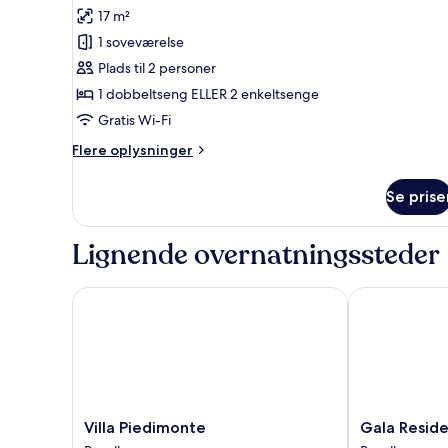
Camera
17 m²
Standard
1 soveværelse
Con
Plads til 2 personer
Balcone
1 dobbeltseng ELLER 2 enkeltsenge
Gratis Wi-Fi
Flere
Flere oplysninger
oplysninger
om
Se prise
Camera
Standard
Con
Lignende overnatningssteder
Balcone
Villa Piedimonte
Gala Residenc
Villa
Gala
Villa Piedimonte
Gala Reside
Piedimonte
Residence