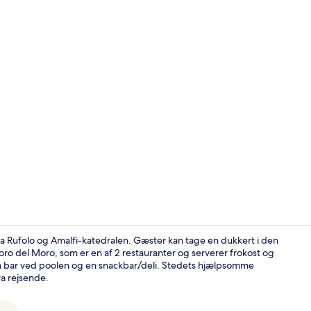
Superior-vær
illa Rufolo og Amalfi-katedralen. Gæster kan tage en dukkert i den
oro del Moro, som er en af 2 restauranter og serverer frokost og
n bar ved poolen og en snackbar/deli. Stedets hjælpsomme
Indvendig de
a rejsende.