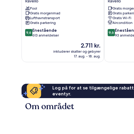
Ravello
Ravello
Ravello
Villa
Pool
Gratis morg
Giovanna
Gratis morgenmad
Gratis parker
Ravello
Lufthavnstransport
Gratis Wi-Fi
Gratis parkering
Aircondition
9.6
9.6
Enestående
Eneståe
9,6
9,6
ud
ud
613 anmeldelser
93 anmelde
af
af
Prisen
2.711 kr.
10,
10,
er
Enestående,
Enestående,
inkluderer skatter og gebyrer
2.711 kr.
17. aug. - 18. aug.
613
93
anmeldelser
anmeldelser
Log på for at se tilgængelige rabatte
eventyr.
Om området