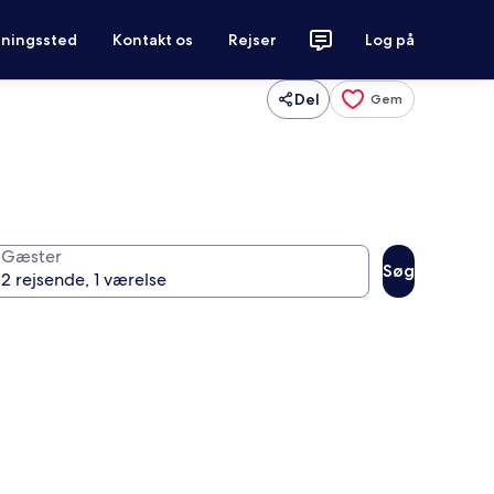
tningssted
Kontakt os
Rejser
Log på
Del
Gem
Gæster
Søg