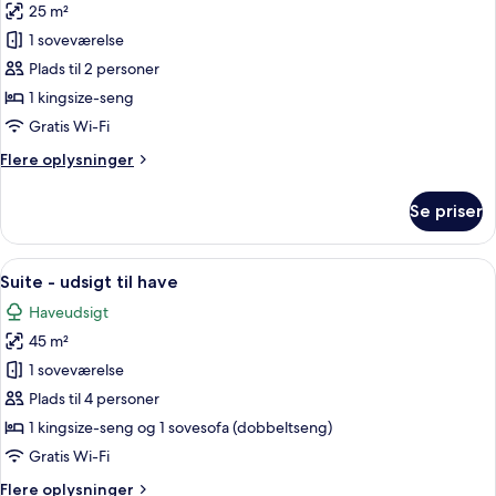
25 m²
af
Studiolejlighed
1 soveværelse
-
Plads til 2 personer
udsigt
1 kingsize-seng
til
Gratis Wi-Fi
have
Flere
Flere oplysninger
oplysninger
om
Se priser
Studiolejlighed
-
udsigt
Indlæs
Et hotelværelse med en seng, et klaver
11
til
Suite - udsigt til have
alle
have
Haveudsigt
billeder
45 m²
af
Suite
1 soveværelse
-
Plads til 4 personer
udsigt
1 kingsize-seng og 1 sovesofa (dobbeltseng)
til
Gratis Wi-Fi
have
Flere
Flere oplysninger