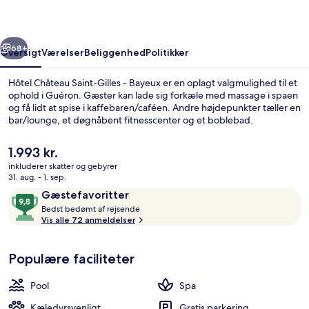
-
Bayeux
rige
Næste
68+
Oversigt
Værelser
Beliggenhed
Politikker
Hôtel Château Saint-Gilles - Bayeux er en oplagt valgmulighed til et
ophold i Guéron. Gæster kan lade sig forkæle med massage i spaen
og få lidt at spise i kaffebaren/caféen. Andre højdepunkter tæller en
bar/lounge, et døgnåbent fitnesscenter og et boblebad.
Den
1.993 kr.
nuværende
inkluderer skatter og gebyrer
pris
31. aug. - 1. sep.
er
Anmeldelser
9,8
Gæstefavoritter
Overnatningsstedets facade
1.993 kr.
B
ud
Bedst bedømt af rejsende
e
Vis alle 72 anmeldelser
af
d
10,
s
Gæstefavoritter
Populære faciliteter
t
b
Pool
Spa
e
d
Kæledyrsvenligt
Gratis parkering