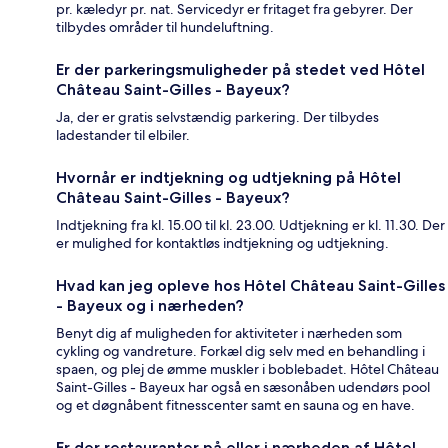
pr. kæledyr pr. nat. Servicedyr er fritaget fra gebyrer. Der
tilbydes områder til hundeluftning.
Er der parkeringsmuligheder på stedet ved Hôtel
Château Saint-Gilles - Bayeux?
Ja, der er gratis selvstændig parkering. Der tilbydes
ladestander til elbiler.
Hvornår er indtjekning og udtjekning på Hôtel
Château Saint-Gilles - Bayeux?
Indtjekning fra kl. 15.00 til kl. 23.00. Udtjekning er kl. 11.30. Der
er mulighed for kontaktløs indtjekning og udtjekning.
Hvad kan jeg opleve hos Hôtel Château Saint-Gilles
- Bayeux og i nærheden?
Benyt dig af muligheden for aktiviteter i nærheden som
cykling og vandreture. Forkæl dig selv med en behandling i
spaen, og plej de ømme muskler i boblebadet. Hôtel Château
Saint-Gilles - Bayeux har også en sæsonåben udendørs pool
og et døgnåbent fitnesscenter samt en sauna og en have.
Er der restauranter på eller i nærheden af Hôtel