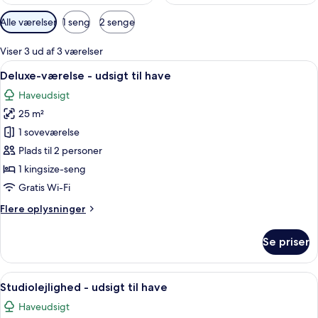
Tilgængelige
Alle værelser
1 seng
2 senge
filtre
for
Viser 3 ud af 3 værelser
værelser
Indlæs
Et hotelværelse med en stor seng, et skr
9
Deluxe-værelse - udsigt til have
alle
Haveudsigt
billeder
25 m²
af
Deluxe-
1 soveværelse
værelse
Plads til 2 personer
-
1 kingsize-seng
udsigt
Gratis Wi-Fi
til
Flere
Flere oplysninger
have
oplysninger
om
Se priser
Deluxe-
værelse
-
Indlæs
Et hotelværelse med en seng, to stole
4
udsigt
Studiolejlighed - udsigt til have
alle
til
Haveudsigt
have
billeder