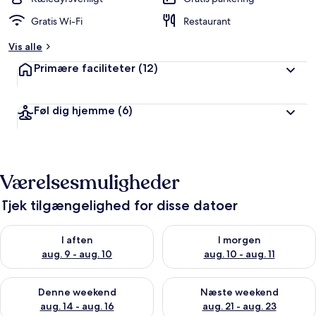
ø
Gratis Wi-Fi
Restaurant
m
t
Vis alle
a
Primære faciliteter
(12)
f
r
Føl dig hjemme
(6)
e
j
s
e
n
Værelsesmuligheder
d
e
Tjek tilgængelighed for disse datoer
Tjek tilgængelighed for i aften aug. 9 - aug. 10
Tjek tilgængelighed for i morg
I aften
I morgen
aug. 9 - aug. 10
aug. 10 - aug. 11
Tjek tilgængelighed for denne weekend aug. 14 - aug. 16
Tjek tilgængelighed for næste
Denne weekend
Næste weekend
aug. 14 - aug. 16
aug. 21 - aug. 23