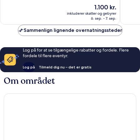
10,
10,
Prisen
1.100 kr.
Fremragende,
Fantasti
er
667
565
inkluderer skatter og gebyrer
1.100 kr.
anmeldelser
anmelde
6. sep. - 7. sep.
Sammenlign lignende overnatningssteder
Log på for at se tilgængelige rabatter og fordele. Flere
fordele til flere eventyr.
Log på
Tilmeld dig nu – det er gratis
Om området