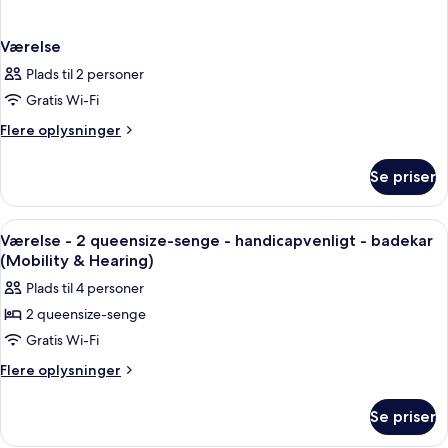
Værelse
Plads til 2 personer
Gratis Wi-Fi
Flere
Flere oplysninger
oplysninger
om
Se priser
Værelse
Indlæs
Et hotelværelse med to senge, et skrive
6
Værelse - 2 queensize-senge - handicapvenligt - badekar
alle
(Mobility & Hearing)
billeder
Plads til 4 personer
af
2 queensize-senge
Værelse
Gratis Wi-Fi
-
2
Flere
Flere oplysninger
oplysninger
queensize-
om
senge
Se priser
Værelse
-
-