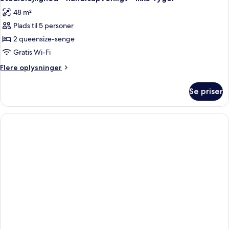
alle
seng
ikke-
48 m²
-
billeder
ryger
handicapvenligt
Plads til 5 personer
af
-
Studiolejlighed
2 queensize-senge
ikke-
-
ryger
Gratis Wi-Fi
handicapvenligt
Flere
Flere oplysninger
-
oplysninger
ikke-
om
Se priser
Studiolejlighed
ryger
-
handicapvenligt
-
ikke-
ryger