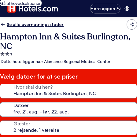
Gå til hovedsektionen
Hent appen
Se alle overnatningssteder
Hampton Inn & Suites Burlington,
NC
2.5-
stjernet
Dette hotel ligger nær Alamance Regional Medical Center
overnatningssted
Vælg datoer for at se priser
Hvor skal du hen?
Datoer
Gæster