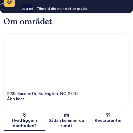
Log på
Tilmeld dig nu – det er gratis
Om området
2935 Saconn Dr, Burlington, NC, 27215
Åbn kort
Kort
Hvad ligger i
Sådan kommer du
Restauranter
nærheden?
rundt