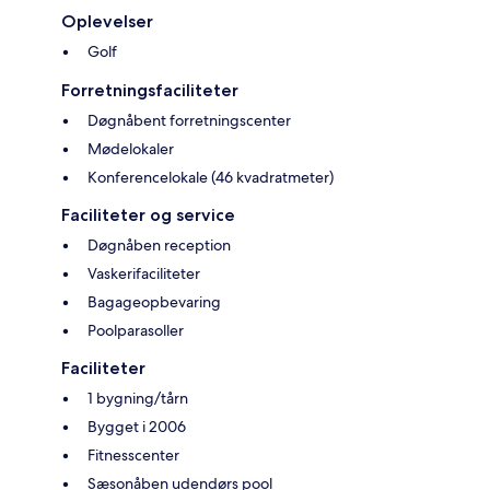
Oplevelser
Golf
Forretningsfaciliteter
Døgnåbent forretningscenter
Mødelokaler
Konferencelokale (46 kvadratmeter)
Faciliteter og service
Døgnåben reception
Vaskerifaciliteter
Bagageopbevaring
Poolparasoller
Faciliteter
1 bygning/tårn
Bygget i 2006
Fitnesscenter
Sæsonåben udendørs pool