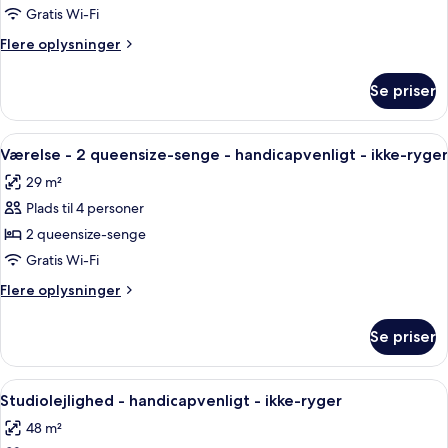
-
Gratis Wi-Fi
1
Flere
Flere oplysninger
kingsize-
oplysninger
seng
om
Se priser
Suite
-
-
ikke-
1
Indlæs
Et hotelværelse med to senge, et skrive
ryger
7
kingsize-
Værelse - 2 queensize-senge - handicapvenligt - ikke-ryger
alle
seng
29 m²
-
billeder
ikke-
Plads til 4 personer
af
ryger
Værelse
2 queensize-senge
-
Gratis Wi-Fi
2
Flere
Flere oplysninger
queensize-
oplysninger
senge
om
Se priser
Værelse
-
-
handicapvenligt
2
Indlæs
Et hotelværelse med seng, skrivebord, 
-
6
queensize-
Studiolejlighed - handicapvenligt - ikke-ryger
alle
senge
ikke-
48 m²
-
billeder
ryger