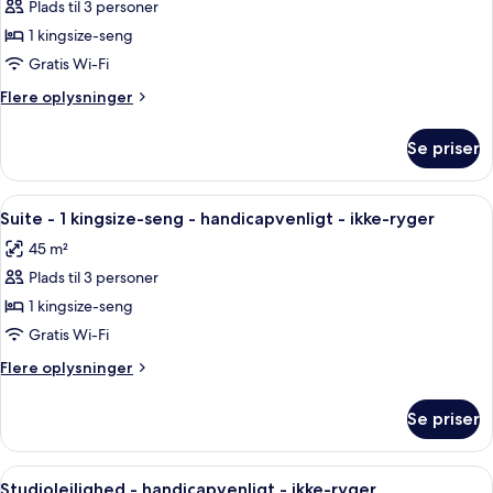
handicapvenligt
Plads til 3 personer
af
-
Studiolejlighed
1 kingsize-seng
ikke-
-
ryger
Gratis Wi-Fi
handicapvenligt
Flere
Flere oplysninger
-
oplysninger
ikke-
om
Se priser
Studiolejlighed
ryger
-
handicapvenligt
Indlæs
Et hotelværelse med seng, skrivebord, s
7
-
Suite - 1 kingsize-seng - handicapvenligt - ikke-ryger
alle
ikke-
45 m²
ryger
billeder
Plads til 3 personer
af
Suite
1 kingsize-seng
-
Gratis Wi-Fi
1
Flere
Flere oplysninger
kingsize-
oplysninger
seng
om
Se priser
Suite
-
-
handicapvenligt
1
Indlæs
Et hotelværelse med to senge, et skriv
-
6
kingsize-
Studiolejlighed - handicapvenligt - ikke-ryger