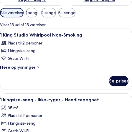
Tilgængelige
Alle værelser
1 seng
2 senge
3+ senge
filtre
for
Viser 15 ud af 15 værelser
værelser
Indlæs
Et hotelværelse med seng, loftventila
7
1 King Studio Whirlpool Non-Smoking
alle
Plads til 2 personer
billeder
1 kingsize-seng
af
1
Gratis Wi-Fi
King
Flere
Flere oplysninger
Studio
oplysninger
om
Whirlpool
Se priser
1
Non-
King
Smoking
Studio
Indlæs
Et hotelværelse med en stor seng, et s
5
Whirlpool
1 kingsize-seng - Ikke-ryger - Handicapegnet
alle
Non-
35 m²
Smoking
billeder
Plads til 2 personer
af
1
1 kingsize-seng
kingsize-
Gratis Wi-Fi