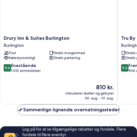
Drury
Tru
Drury Inn & Suites Burlington
Tru By 
Inn
By
Burlington
Burling
&
Hilton
Pool
Gratis morgenmad
Grati
Suites
Burlingt
Kæledyrsvenligt
Gratis parkering
Gratis
Burlington
Burlingt
Burlington
9.6
9.2
Enestående
Fre
9,6
9,2
ud
ud
1.012 anmeldelser
906 
af
af
10,
10,
Prisen
810 kr.
Enestående,
Fremrag
er
1.012
906
inkluderer skatter og gebyrer
810 kr.
anmeldelser
anmelde
30. aug. - 31. aug.
Sammenlign lignende overnatningssteder
Log på for at se tilgængelige rabatter og fordele. Flere
fordele til flere eventyr.