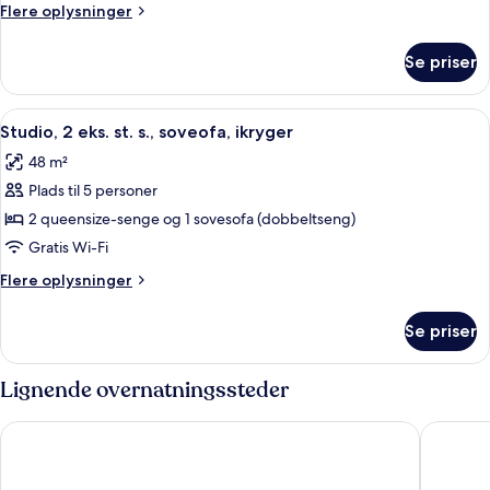
ikke
Flere
Flere oplysninger
ryger
oplysninger
om
Se priser
2
queensizesenge,
ikke
Indlæs
Et hotelværelse med to senge, et skriv
8
ryger
Studio, 2 eks. st. s., soveofa, ikryger
alle
48 m²
billeder
Plads til 5 personer
af
Studio,
2 queensize-senge og 1 sovesofa (dobbeltseng)
2
Gratis Wi-Fi
eks.
Flere
Flere oplysninger
st.
oplysninger
s.,
om
Se priser
Studio,
soveofa,
2
ikryger
eks.
Lignende overnatningssteder
st.
s.,
Drury Inn & Suites Burlington
Tru By H
soveofa,
ikryger