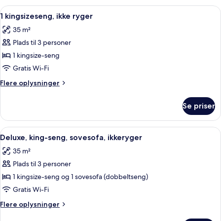
handicapvenligt
2
Indlæs
Et hotelværelse med seng, skrivebord m
4
queensize-
-
1 kingsizeseng, ikke ryger
alle
senge
badekar
35 m²
-
billeder
(Mobility
handicapvenligt
Plads til 3 personer
af
&
-
1
1 kingsize-seng
badekar
Hearing)
kingsizeseng,
(Mobility
Gratis Wi-Fi
&
ikke
Flere
Flere oplysninger
Hearing)
ryger
oplysninger
om
Se priser
1
kingsizeseng,
ikke
Indlæs
Et hotelværelse med seng, skrivebord m
5
ryger
Deluxe, king-seng, sovesofa, ikkeryger
alle
35 m²
billeder
Plads til 3 personer
af
Deluxe,
1 kingsize-seng og 1 sovesofa (dobbeltseng)
king-
Gratis Wi-Fi
seng,
Flere
Flere oplysninger
sovesofa,
oplysninger