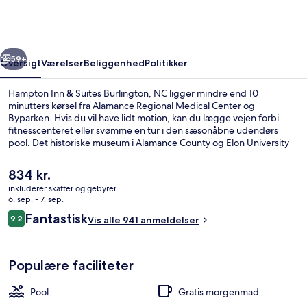
Suites
Burlington,
NC
rige
Næste
59+
Oversigt
Værelser
Beliggenhed
Politikker
Hampton Inn & Suites Burlington, NC ligger mindre end 10
minutters kørsel fra Alamance Regional Medical Center og
Byparken. Hvis du vil have lidt motion, kan du lægge vejen forbi
fitnesscenteret eller svømme en tur i den sæsonåbne udendørs
pool. Det historiske museum i Alamance County og Elon University
ligger desuden en kort køretur derfra. Rejsende er vilde med
stedets hjælpsomme personale.
Den
834 kr.
nuværende
inkluderer skatter og gebyrer
pris
6. sep. - 7. sep.
Gratis morgenmadsbuffet hver dag
er
Anmeldelser
Fantastisk
9,2
Vis alle 941 anmeldelser
834 kr.
9,2 ud af 10.
Populære faciliteter
Pool
Gratis morgenmad