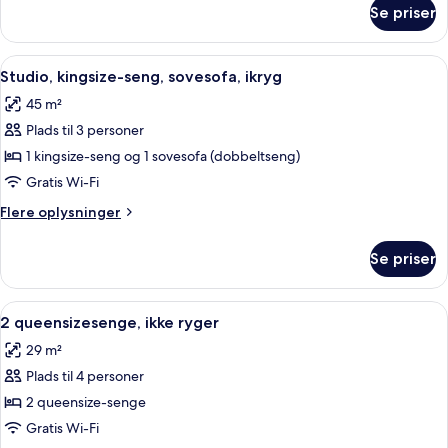
ikkeryger
om
Se priser
Deluxe,
king-
seng,
Indlæs
Et hotelværelse med seng, skrivebord, 
9
sovesofa,
Studio, kingsize-seng, sovesofa, ikryg
alle
ikkeryger
45 m²
billeder
Plads til 3 personer
af
Studio,
1 kingsize-seng og 1 sovesofa (dobbeltseng)
kingsize-
Gratis Wi-Fi
seng,
Flere
Flere oplysninger
sovesofa,
oplysninger
ikryg
om
Se priser
Studio,
kingsize-
seng,
Indlæs
Et hotelværelse med to senge, et skrive
7
sovesofa,
2 queensizesenge, ikke ryger
alle
ikryg
29 m²
billeder
Plads til 4 personer
af
2
2 queensize-senge
queensizesenge,
Gratis Wi-Fi