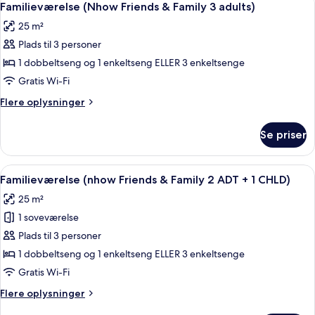
6
personer
Familieværelse (Nhow Friends & Family 3 adults)
alle
(Nhow
25 m²
Friends
billeder
&
Plads til 3 personer
af
Family)
Familieværelse
1 dobbeltseng og 1 enkeltseng ELLER 3 enkeltsenge
(Nhow
Gratis Wi-Fi
Friends
Flere
Flere oplysninger
&
oplysninger
Family
om
Se priser
Familieværelse
3
(Nhow
adults)
Friends
Indlæs
Et hotelværelse med to senge, et skri
6
&
Familieværelse (nhow Friends & Family 2 ADT + 1 CHLD)
alle
Family
25 m²
3
billeder
adults)
1 soveværelse
af
Familieværelse
Plads til 3 personer
(nhow
1 dobbeltseng og 1 enkeltseng ELLER 3 enkeltsenge
Friends
Gratis Wi-Fi
&
Flere
Flere oplysninger
Family
oplysninger