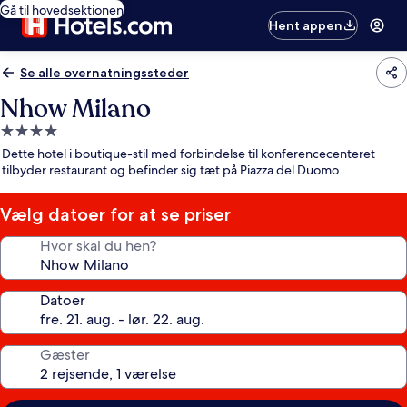
Gå til hovedsektionen
Hent appen
Se alle overnatningssteder
Nhow Milano
4.0-
stjernet
Dette hotel i boutique-stil med forbindelse til konferencecenteret
overnatningssted
tilbyder restaurant og befinder sig tæt på Piazza del Duomo
Vælg datoer for at se priser
Hvor skal du hen?
Datoer
Gæster