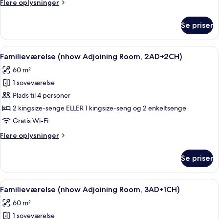
Flere
Flere oplysninger
(nhow
oplysninger
3AD+1CH)
om
Se priser
Familieværelse
-
forbundne
Indlæs
Et hotelværelse med en stor seng, fjer
11
værelser
Familieværelse (nhow Adjoining Room, 2AD+2CH)
alle
(nhow
60 m²
3AD+1CH)
billeder
1 soveværelse
af
Familieværelse
Plads til 4 personer
(nhow
2 kingsize-senge ELLER 1 kingsize-seng og 2 enkeltsenge
Adjoining
Gratis Wi-Fi
Room,
Flere
Flere oplysninger
2AD+2CH)
oplysninger
om
Se priser
Familieværelse
(nhow
Adjoining
Indlæs
Et hotelværelse med en stor seng, fjer
11
Room,
Familieværelse (nhow Adjoining Room, 3AD+1CH)
alle
2AD+2CH)
60 m²
billeder
1 soveværelse
af