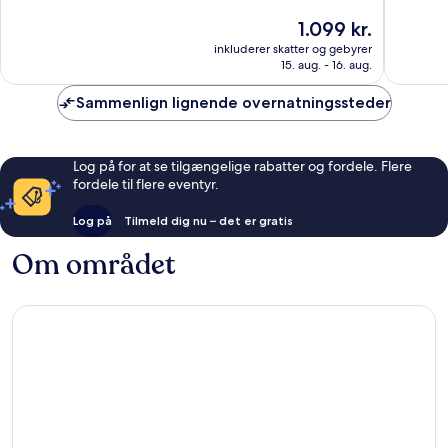
af
af
Prisen
1.099 kr.
10,
10,
er
Fremragende,
Fantasti
inkluderer skatter og gebyrer
1.099 kr.
15. aug. - 16. aug.
459
739
anmeldelser
anmelde
Sammenlign lignende overnatningssteder
Log på for at se tilgængelige rabatter og fordele. Flere
fordele til flere eventyr.
Log på
Tilmeld dig nu – det er gratis
Om området