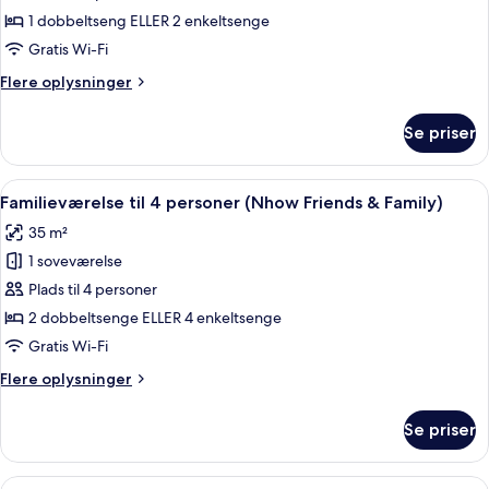
(nhow)
1 dobbeltseng ELLER 2 enkeltsenge
Gratis Wi-Fi
Flere
Flere oplysninger
oplysninger
om
Se priser
Værelse
(nhow)
Indlæs
Et hotelværelse med to senge, et fjerns
5
Familieværelse til 4 personer (Nhow Friends & Family)
alle
35 m²
billeder
1 soveværelse
af
Familieværelse
Plads til 4 personer
til
2 dobbeltsenge ELLER 4 enkeltsenge
4
Gratis Wi-Fi
personer
Flere
Flere oplysninger
(Nhow
oplysninger
Friends
om
Se priser
Familieværelse
&
til
Family)
4
Indlæs
Et hotelværelse med to senge, et skri