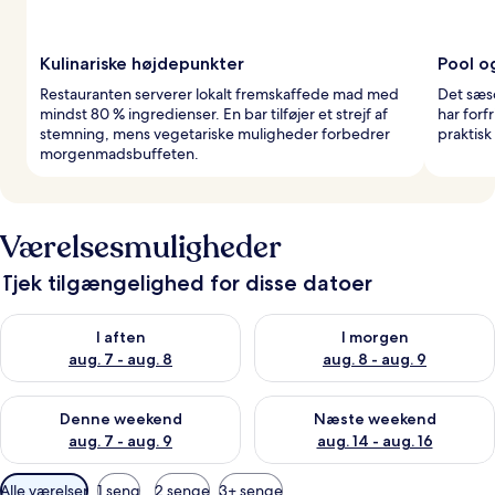
Kulinariske højdepunkter
Pool o
Restauranten serverer lokalt fremskaffede mad med
Det sæs
mindst 80 % ingredienser. En bar tilføjer et strejf af
har forf
stemning, mens vegetariske muligheder forbedrer
praktisk
morgenmadsbuffeten.
Værelsesmuligheder
Tjek tilgængelighed for disse datoer
Tjek tilgængelighed for i aften aug. 7 - aug. 8
Tjek tilgængelighed for i morg
I aften
I morgen
aug. 7 - aug. 8
aug. 8 - aug. 9
Tjek tilgængelighed for denne weekend aug. 7 - aug. 9
Tjek tilgængelighed for næste
Denne weekend
Næste weekend
aug. 7 - aug. 9
aug. 14 - aug. 16
Tilgængelige
Alle værelser
1 seng
2 senge
3+ senge