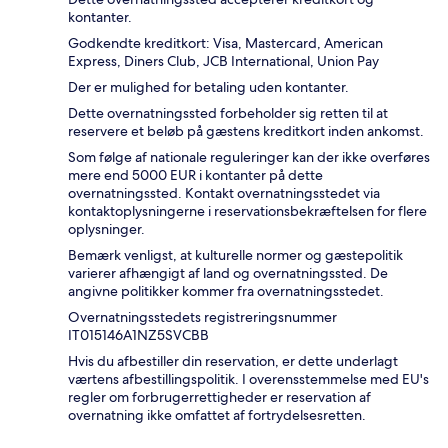
kontanter.
Godkendte kreditkort: Visa, Mastercard, American
Express, Diners Club, JCB International, Union Pay
Der er mulighed for betaling uden kontanter.
Dette overnatningssted forbeholder sig retten til at
reservere et beløb på gæstens kreditkort inden ankomst.
Som følge af nationale reguleringer kan der ikke overføres
mere end 5000 EUR i kontanter på dette
overnatningssted. Kontakt overnatningsstedet via
kontaktoplysningerne i reservationsbekræftelsen for flere
oplysninger.
Bemærk venligst, at kulturelle normer og gæstepolitik
varierer afhængigt af land og overnatningssted. De
angivne politikker kommer fra overnatningsstedet.
Overnatningsstedets registreringsnummer
IT015146A1NZ5SVCBB
Hvis du afbestiller din reservation, er dette underlagt
værtens afbestillingspolitik. I overensstemmelse med EU's
regler om forbrugerrettigheder er reservation af
overnatning ikke omfattet af fortrydelsesretten.