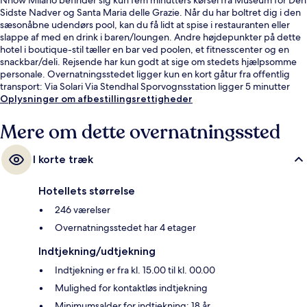
Sidste Nadver og Santa Maria delle Grazie. Når du har boltret dig i den
sæsonåbne udendørs pool, kan du få lidt at spise i restauranten eller
slappe af med en drink i baren/loungen. Andre højdepunkter på dette
hotel i boutique-stil tæller en bar ved poolen, et fitnesscenter og en
snackbar/deli. Rejsende har kun godt at sige om stedets hjælpsomme
personale. Overnatningsstedet ligger kun en kort gåtur fra offentlig
transport: Via Solari Via Stendhal Sporvognsstation ligger 5 minutter
væk og Ponte Guido Crepax Station ligger 8 minutter derfra.
Oplysninger om afbestillingsrettigheder
Mere om dette overnatningssted
I korte træk
Hotellets størrelse
246 værelser
Overnatningsstedet har 4 etager
Indtjekning/udtjekning
Indtjekning er fra kl. 15.00 til kl. 00.00
Mulighed for kontaktløs indtjekning
Minimumsalder for indtjekning: 18 år