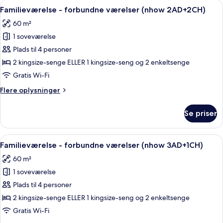
Indlæs
Et hotelværelse med en stor seng, to 
5
Familieværelse - forbundne værelser (nhow 2AD+2CH)
alle
60 m²
billeder
1 soveværelse
af
Familieværelse
Plads til 4 personer
-
2 kingsize-senge ELLER 1 kingsize-seng og 2 enkeltsenge
forbundne
Gratis Wi-Fi
værelser
Flere
Flere oplysninger
(nhow
oplysninger
2AD+2CH)
om
Se priser
Familieværelse
-
forbundne
Indlæs
Et hotelværelse med en stor seng, to 
5
værelser
Familieværelse - forbundne værelser (nhow 3AD+1CH)
alle
(nhow
60 m²
2AD+2CH)
billeder
1 soveværelse
af
Familieværelse
Plads til 4 personer
-
2 kingsize-senge ELLER 1 kingsize-seng og 2 enkeltsenge
forbundne
Gratis Wi-Fi
værelser