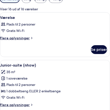
filtre
for
Viser 16 ud af 16 værelser
værelser
Indlæs
Et hotelværelse med en stor seng, et 
3
Værelse
alle
Plads til 2 personer
billeder
Gratis Wi-Fi
af
Værelse
Flere
Flere oplysninger
oplysninger
om
Se priser
Værelse
Indlæs
Et moderne hotelværelse med et fladsk
13
Junior-suite (nhow)
alle
35 m²
billeder
1 soveværelse
af
Junior-
Plads til 2 personer
suite
1 dobbeltseng ELLER 2 enkeltsenge
(nhow)
Gratis Wi-Fi
Flere
Flere oplysninger
oplysninger