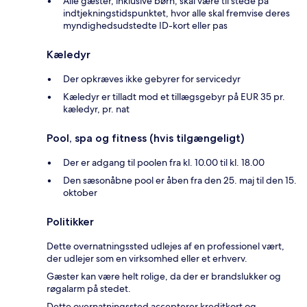
Alle gæster, inklusive børn, skal være til stede på
indtjekningstidspunktet, hvor alle skal fremvise deres
myndighedsudstedte ID-kort eller pas
Kæledyr
Der opkræves ikke gebyrer for servicedyr
Kæledyr er tilladt mod et tillægsgebyr på EUR 35 pr.
kæledyr, pr. nat
Pool, spa og fitness (hvis tilgængeligt)
Der er adgang til poolen fra kl. 10.00 til kl. 18.00
Den sæsonåbne pool er åben fra den 25. maj til den 15.
oktober
Politikker
Dette overnatningssted udlejes af en professionel vært,
der udlejer som en virksomhed eller et erhverv.
Gæster kan være helt rolige, da der er brandslukker og
røgalarm på stedet.
Dette overnatningssted accepterer kreditkort og