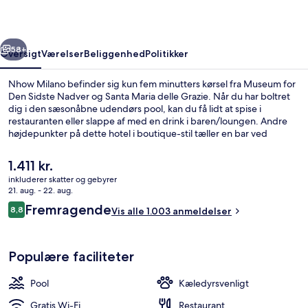
rige
Næste
58+
Oversigt
Værelser
Beliggenhed
Politikker
Nhow Milano befinder sig kun fem minutters kørsel fra Museum for
Den Sidste Nadver og Santa Maria delle Grazie. Når du har boltret
dig i den sæsonåbne udendørs pool, kan du få lidt at spise i
restauranten eller slappe af med en drink i baren/loungen. Andre
højdepunkter på dette hotel i boutique-stil tæller en bar ved
poolen, et fitnesscenter og en snackbar/deli. Rejsende har kun godt
at sige om stedets hjælpsomme personale. Overnatningsstedet
Den
1.411 kr.
ligger kun en kort gåtur fra offentlig transport: Via Solari Via
nuværende
inkluderer skatter og gebyrer
Stendhal Sporvognsstation ligger 5 minutter væk og Ponte Guido
pris
21. aug. - 22. aug.
Crepax Station ligger 8 minutter derfra.
Sæsonbestemt udendørs pool, åben fra kl
er
Anmeldelser
Fremragende
8,8
Vis alle 1.003 anmeldelser
1.411 kr.
8,8 ud af 10.
Populære faciliteter
Pool
Kæledyrsvenligt
Gratis Wi-Fi
Restaurant