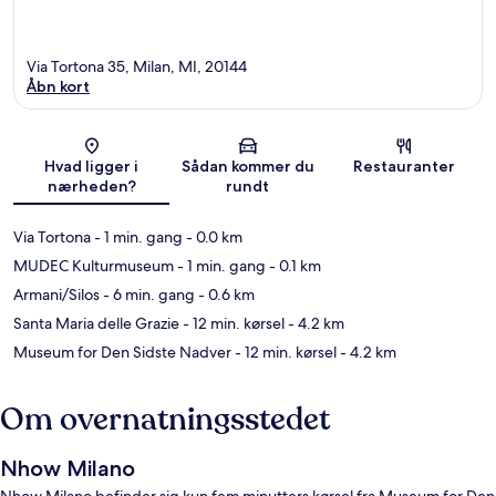
Via Tortona 35, Milan, MI, 20144
Åbn kort
Kort
Hvad ligger i
Sådan kommer du
Restauranter
nærheden?
rundt
Via Tortona
- 1 min. gang
- 0.0 km
MUDEC Kulturmuseum
- 1 min. gang
- 0.1 km
Armani/Silos
- 6 min. gang
- 0.6 km
Santa Maria delle Grazie
- 12 min. kørsel
- 4.2 km
Museum for Den Sidste Nadver
- 12 min. kørsel
- 4.2 km
Om overnatningsstedet
Nhow Milano
Nhow Milano befinder sig kun fem minutters kørsel fra Museum for Den