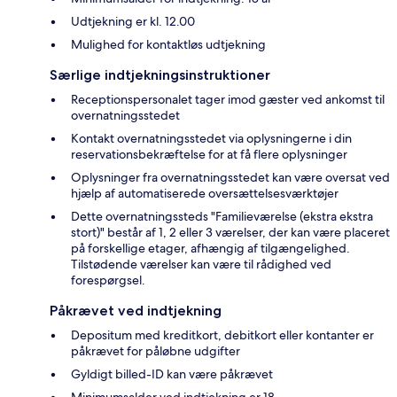
Udtjekning er kl. 12.00
Mulighed for kontaktløs udtjekning
Særlige indtjekningsinstruktioner
Receptionspersonalet tager imod gæster ved ankomst til
overnatningsstedet
Kontakt overnatningsstedet via oplysningerne i din
reservationsbekræftelse for at få flere oplysninger
Oplysninger fra overnatningsstedet kan være oversat ved
hjælp af automatiserede oversættelsesværktøjer
Dette overnatningssteds "Familieværelse (ekstra ekstra
stort)" består af 1, 2 eller 3 værelser, der kan være placeret
på forskellige etager, afhængig af tilgængelighed.
Tilstødende værelser kan være til rådighed ved
forespørgsel.
Påkrævet ved indtjekning
Depositum med kreditkort, debitkort eller kontanter er
påkrævet for påløbne udgifter
Gyldigt billed-ID kan være påkrævet
Minimumsalder ved indtjekning er 18