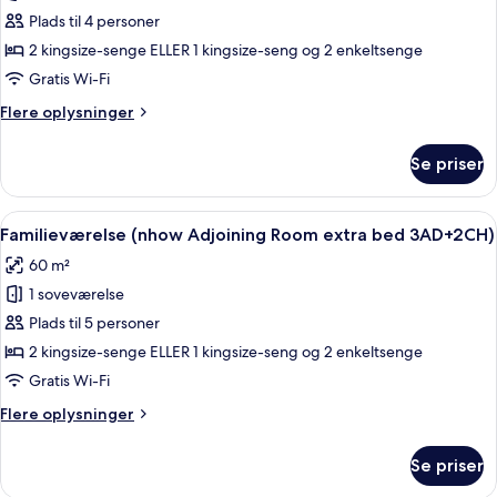
Familieværelse
Plads til 4 personer
(nhow
2 kingsize-senge ELLER 1 kingsize-seng og 2 enkeltsenge
Adjoining
Gratis Wi-Fi
Room,
Flere
Flere oplysninger
3AD+1CH)
oplysninger
om
Se priser
Familieværelse
(nhow
Adjoining
Indlæs
Et hotelværelse med en stor seng, fjer
11
Room,
Familieværelse (nhow Adjoining Room extra bed 3AD+2CH)
alle
3AD+1CH)
60 m²
billeder
1 soveværelse
af
Familieværelse
Plads til 5 personer
(nhow
2 kingsize-senge ELLER 1 kingsize-seng og 2 enkeltsenge
Adjoining
Gratis Wi-Fi
Room
Flere
Flere oplysninger
extra
oplysninger
bed
om
Se priser
Familieværelse
3AD+2CH)
(nhow