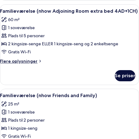
Adjoining
Indlæs
Et hotelværelse med en stor seng, fjer
11
Room
Familieværelse (nhow Adjoining Room extra bed 4AD+1CH)
alle
extra
60 m²
bed
billeder
3AD+2CH)
1 soveværelse
af
Familieværelse
Plads til 5 personer
(nhow
2 kingsize-senge ELLER 1 kingsize-seng og 2 enkeltsenge
Adjoining
Gratis Wi-Fi
Room
Flere
Flere oplysninger
extra
oplysninger
bed
om
Se priser
Familieværelse
4AD+1CH)
(nhow
Adjoining
Indlæs
Et hotelværelse med to senge, et skri
6
Room
Familieværelse (nhow Friends and Family)
alle
extra
25 m²
bed
billeder
4AD+1CH)
1 soveværelse
af
Familieværelse
Plads til 2 personer
(nhow
1 kingsize-seng
Friends
Gratis Wi-Fi