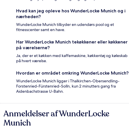
Hvad kan jeg opleve hos WunderLocke Munich og i
nærheden?
WunderLocke Munich tilbyder en udendørs pool og et
fitnesscenter samt en have.
Har WunderLocke Munich tekøkkener eller køkkener
på værelserne?
Ja, der er et køkken med kaffemaskine, køkkentøj og køleskab
på hvert værelse.
Hvordan er området omkring WunderLocke Munich?
WunderLocke Munich ligger i Thalkirchen-Obersendling-
Forstenried-Fürstenried-Solln, kun 2 minutters gang fra
Aidenbachstrasse U-Bahn.
Anmeldelser af WunderLocke
Anmeldelser
Munich