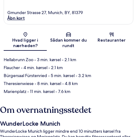
Gmunder Strasse 27, Munich, BY, 81379
Åbn kort
Kort
Hvad ligger i
Sådan kommer du
Restauranter
nærheden?
rundt
Hellabrunn Zoo
- 3 min. kørsel
- 2.1 km
Flaucher
- 4 min. kørsel
- 2.1 km
Bürgersaal Fürstenried
- 5 min. kørsel
- 3.2 km
Theresienwiese
- 8 min. kørsel
- 4.8 km
Marienplatz
- 11 min. kørsel
- 7.6 km
Om overnatningsstedet
WunderLocke Munich
WunderLocke Munich ligger mindre end 10 minutters kørsel fra
Theresienwiese og Marienplatz. Du kan benytte fitnesscenteret eller