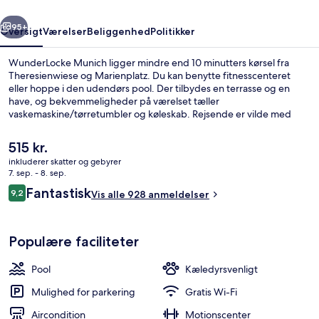
rige
Næste
95+
Oversigt
Værelser
Beliggenhed
Politikker
WunderLocke Munich ligger mindre end 10 minutters kørsel fra
Theresienwiese og Marienplatz. Du kan benytte fitnesscenteret
eller hoppe i den udendørs pool. Der tilbydes en terrasse og en
have, og bekvemmeligheder på værelset tæller
vaskemaskine/tørretumbler og køleskab. Rejsende er vilde med
stedets hjælpsomme personale. Offentlig transport ligger kun en
kort gåtur væk: Aidenbachstrasse U-Bahn er få skridt derfra og
Den
515 kr.
Obersendling U-Bahn ligger 10 minutter væk.
nuværende
inkluderer skatter og gebyrer
pris
7. sep. - 8. sep.
Mødefaciliteter
er
Anmeldelser
Fantastisk
9,2
Vis alle 928 anmeldelser
515 kr.
9,2 ud af 10.
Populære faciliteter
Pool
Kæledyrsvenligt
Mulighed for parkering
Gratis Wi-Fi
Aircondition
Motionscenter