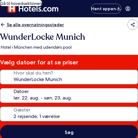
Gå til hovedsektionen
Hent appen
Se alle overnatningssteder
WunderLocke Munich
Hotel i München med udendørs pool
Vælg datoer for at se priser
Hvor skal du hen?
Datoer
Gæster
Søg