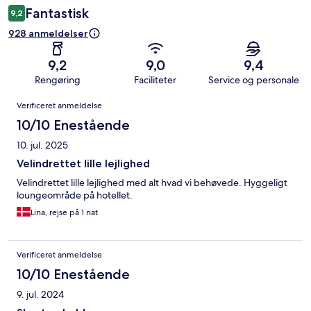
Fantastisk
9,2
928 anmeldelser
9,2
9,0
9,4
Rengøring
Faciliteter
Service og personale
Anmeldelser
Verificeret anmeldelse
10/10 Enestående
10. jul. 2025
Velindrettet lille lejlighed
Velindrettet lille lejlighed med alt hvad vi behøvede. Hyggeligt
loungeområde på hotellet.
Lina, rejse på 1 nat
Verificeret anmeldelse
10/10 Enestående
9. jul. 2024