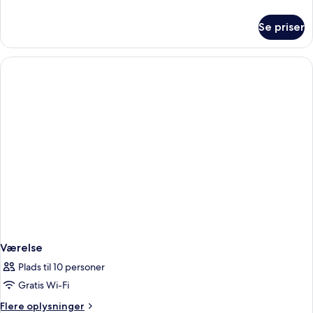
oplysninger
om
Se priser
WunderLocke
Penthouse
Suite
Værelse
Plads til 10 personer
Gratis Wi-Fi
Flere
Flere oplysninger