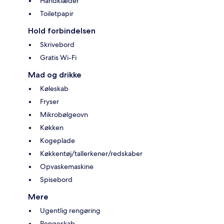
Håndklæder
Toiletpapir
Hold forbindelsen
Skrivebord
Gratis Wi-Fi
Mad og drikke
Køleskab
Fryser
Mikrobølgeovn
Køkken
Kogeplade
Køkkentøj/tallerkener/redskaber
Opvaskemaskine
Spisebord
Mere
Ugentlig rengøring
Pengeskab