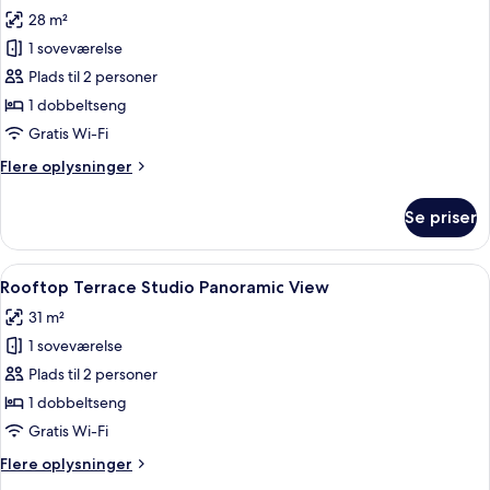
alle
28 m²
billeder
1 soveværelse
af
Locke
Plads til 2 personer
Studio
1 dobbeltseng
-
Gratis Wi-Fi
Accessible
Flere
Flere oplysninger
oplysninger
om
Se priser
Locke
Studio
-
Indlæs
Rooftop Terrace Studio Panoramic Vie
9
Accessible
Rooftop Terrace Studio Panoramic View
alle
31 m²
billeder
1 soveværelse
af
Rooftop
Plads til 2 personer
Terrace
1 dobbeltseng
Studio
Gratis Wi-Fi
Panoramic
Flere
Flere oplysninger
View
oplysninger