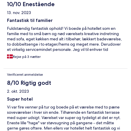
10/10 Enestående
13. nov. 2023
Fantastisk til familier
Fuldstændig fantastisk ophold! Vi boede på hotellet som en
familie med to små børn og nød værelsets kreative indretning
med sofa, eget køkken med alt i tilbehør, lækkert badeværelse,
to dobbeltsenge i to etager/hems og meget mere. Derudover
et virkelig servicemindet personale. Jeg vil til enhver tid
anbefale hotellet!
Rejse på 3 nætter
Verificeret anmeldelse
8/10 Rigtig godt
2. okt. 2023
Super hotel
Vi var fire venner på tur og boede på et værelse med to pæne
soveværelser i hver sin ende. Tilhørende en fantastisk terrasse
med super udsigt. Værelset var super og tydeligt at det er nyt.
Eneste lille "hage" var støvsugning på gangene - det måtte
gerne gøres oftere. Men ellers var hotellet helt fantastisk og vi