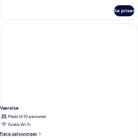
oplysninger
om
Se priser
Værelse
Værelse
Plads til 10 personer
Gratis Wi-Fi
Flere
Flere oplysninger