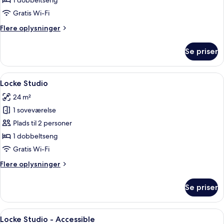
1 dobbeltseng
Gratis Wi-Fi
Flere
Flere oplysninger
oplysninger
om
Se priser
City-
studiolejlighed
Indlæs
Locke Studio | Premium-sengetøj, pen
7
Locke Studio
alle
24 m²
billeder
1 soveværelse
af
Locke
Plads til 2 personer
Studio
1 dobbeltseng
Gratis Wi-Fi
Flere
Flere oplysninger
oplysninger
om
Se priser
Locke
Studio
Indlæs
Locke Studio - Accessible | Premium-s
7
Locke Studio - Accessible