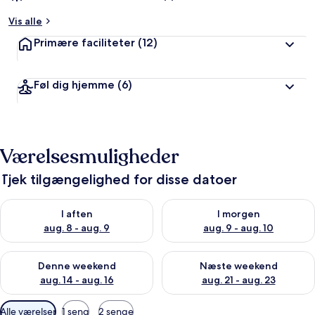
Vis alle
Primære faciliteter
(12)
Føl dig hjemme
(6)
Værelsesmuligheder
Tjek tilgængelighed for disse datoer
Tjek tilgængelighed for i aften aug. 8 - aug. 9
Tjek tilgængelighed for i morg
I aften
I morgen
aug. 8 - aug. 9
aug. 9 - aug. 10
Tjek tilgængelighed for denne weekend aug. 14 - aug. 16
Tjek tilgængelighed for næste
Denne weekend
Næste weekend
aug. 14 - aug. 16
aug. 21 - aug. 23
Tilgængelige
Alle værelser
1 seng
2 senge