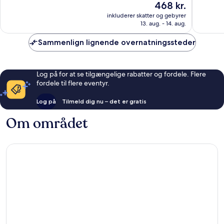
Prisen
468 kr.
Alletiders,
Fremrag
er
inkluderer skatter og gebyrer
1.005
601
468 kr.
13. aug. - 14. aug.
anmeldelser
anmelde
Sammenlign lignende overnatningssteder
Log på for at se tilgængelige rabatter og fordele. Flere
fordele til flere eventyr.
Log på
Tilmeld dig nu – det er gratis
Om området