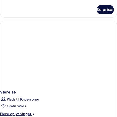
oplysninger
om
Se priser
Værelse
Værelse
Plads til 10 personer
Gratis Wi-Fi
Flere
Flere oplysninger