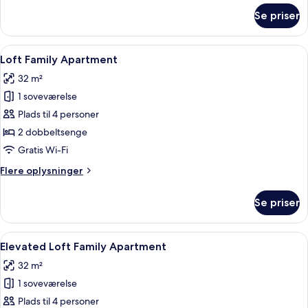
om
Se priser
Rooftop
Terrace
Studio
Indlæs
Loft Family Apartment | Premium-seng
10
Panoramic
Loft Family Apartment
alle
View
32 m²
billeder
1 soveværelse
af
Loft
Plads til 4 personer
Family
2 dobbeltsenge
Apartment
Gratis Wi-Fi
Flere
Flere oplysninger
oplysninger
om
Se priser
Loft
Family
Apartment
Indlæs
Elevated Loft Family Apartment | Pre
9
Elevated Loft Family Apartment
alle
32 m²
billeder
1 soveværelse
af
Elevated
Plads til 4 personer