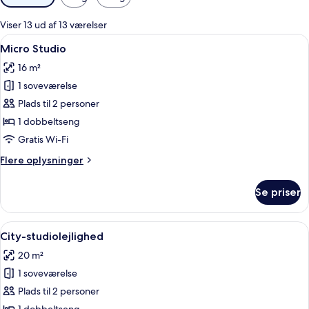
filtre
for
Viser 13 ud af 13 værelser
værelser
Indlæs
Micro Studio | Premium-sengetøj, pen
5
Micro Studio
alle
16 m²
billeder
1 soveværelse
af
Micro
Plads til 2 personer
Studio
1 dobbeltseng
Gratis Wi-Fi
Flere
Flere oplysninger
oplysninger
om
Se priser
Micro
Studio
Indlæs
City-studiolejlighed | Premium-senget
7
City-studiolejlighed
alle
20 m²
billeder
1 soveværelse
af
City-
Plads til 2 personer
studiolejlighed