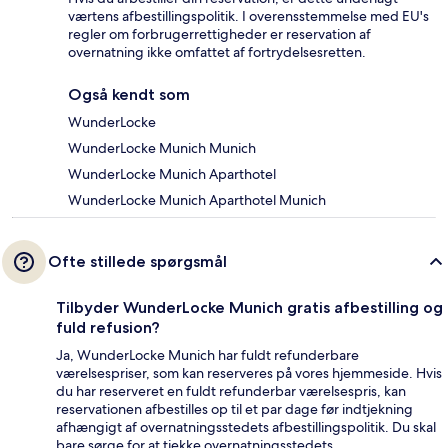
værtens afbestillingspolitik. I overensstemmelse med EU's
regler om forbrugerrettigheder er reservation af
overnatning ikke omfattet af fortrydelsesretten.
Også kendt som
WunderLocke
WunderLocke Munich Munich
WunderLocke Munich Aparthotel
WunderLocke Munich Aparthotel Munich
Ofte stillede spørgsmål
Tilbyder WunderLocke Munich gratis afbestilling og
fuld refusion?
Ja, WunderLocke Munich har fuldt refunderbare
værelsespriser, som kan reserveres på vores hjemmeside. Hvis
du har reserveret en fuldt refunderbar værelsespris, kan
reservationen afbestilles op til et par dage før indtjekning
afhængigt af overnatningsstedets afbestillingspolitik. Du skal
bare sørge for at tjekke overnatningsstedets