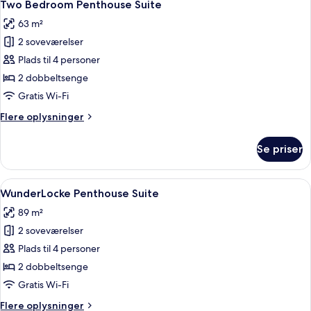
8
Two Bedroom Penthouse Suite
alle
63 m²
billeder
2 soveværelser
af
Two
Plads til 4 personer
Bedroom
2 dobbeltsenge
Penthouse
Gratis Wi-Fi
Suite
Flere
Flere oplysninger
oplysninger
om
Se priser
Two
Bedroom
Penthouse
Indlæs
WunderLocke Penthouse Suite | Premi
8
Suite
WunderLocke Penthouse Suite
alle
89 m²
billeder
2 soveværelser
af
WunderLocke
Plads til 4 personer
Penthouse
2 dobbeltsenge
Suite
Gratis Wi-Fi
Flere
Flere oplysninger