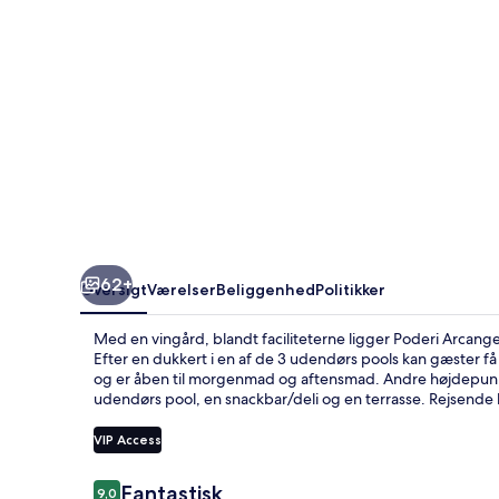
62+
Oversigt
Værelser
Beliggenhed
Politikker
Med en vingård, blandt faciliteterne ligger Poderi Arcangel
Efter en dukkert i en af de 3 udendørs pools kan gæster få
og er åben til morgenmad og aftensmad. Andre højdepunkt
udendørs pool, en snackbar/deli og en terrasse. Rejsende
VIP Access
Anmeldelser
Fantastisk
9,0