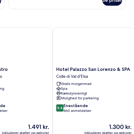
r
Se priser
Camera
doppia
small
in
mansarda
(under-
ro
Hotel Palazzo San Lorenzo & SPA
roof
window)
Hotel
stro
Hotel Palazzo San Lorenzo & SPA
Palazzo
o
Colle di Val d'Elsa
San
Gratis morgenmad
Lorenzo
ing
Spa
&
Kæledyrsvenligt
SPA
Mulighed for parkering
Colle
9.4
nde
Enestående
di
9,4
ud
elser
460 anmeldelser
Val
af
d'Elsa
10,
Prisen
Prisen
1.491 kr.
1.300 kr.
Enestående,
er
er
460
inkluderer skatter og gebyrer
inkluderer skatter og gebyrer