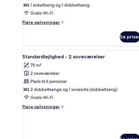
1 enkeltseng og 1 dobbeltseng
personer
Gratis Wi-Fi
-
i
Flere
Flere oplysninger
anneksbygning
oplysninger
om
Se prise
Værelse
til
3
Indlæs
Et hyggeligt køkken med hvide
9
personer
Standardlejlighed - 2 soveværelser
alle
-
75 m²
i
billeder
anneksbygning
2 soveværelser
af
Standardlejlighed
Plads til 6 personer
-
2 dobbeltsenge og 1 sovesofa (dobbeltseng)
2
Gratis Wi-Fi
soveværelser
Flere
Flere oplysninger
oplysninger
om
Standardlejlighed
-
2