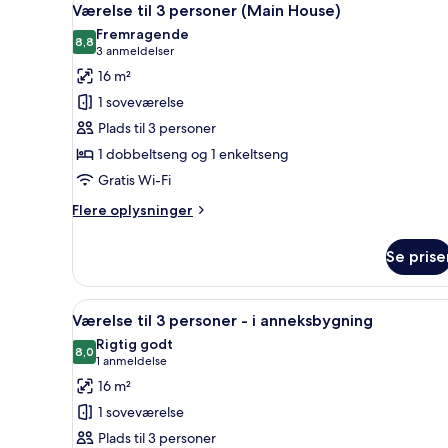
4
Værelse til 3 personer (Main House)
alle
Fremragende
billeder
8,8
8,8 ud af 10
(3
3 anmeldelser
af
anmeldelser)
16 m²
Værelse
1 soveværelse
til
Plads til 3 personer
3
1 dobbeltseng og 1 enkeltseng
personer
Gratis Wi-Fi
(Main
House)
Flere
Flere oplysninger
oplysninger
om
Se prise
Værelse
til
3
Indlæs
Et soveværelse med en træseng,
6
personer
Værelse til 3 personer - i anneksbygning
alle
(Main
Rigtig godt
House)
billeder
8,0
8,0 ud af 10
(1
1 anmeldelse
af
anmeldelse)
16 m²
Værelse
1 soveværelse
til
Plads til 3 personer
3