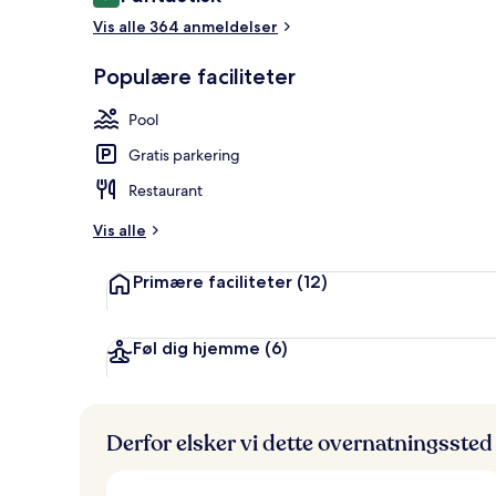
9,0 ud af 10.
Der servere
Vis alle 364 anmeldelser
Populære faciliteter
Pool
Gratis parkering
Restaurant
Vis alle
Primære faciliteter
(12)
Føl dig hjemme
(6)
Derfor elsker vi dette overnatningssted