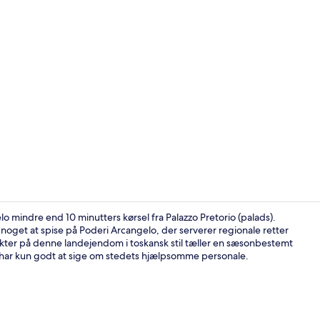
Morgenmad ti
o mindre end 10 minutters kørsel fra Palazzo Pretorio (palads).
 noget at spise på Poderi Arcangelo, der serverer regionale retter
er på denne landejendom i toskansk stil tæller en sæsonbestemt
3 udendørs po
 har kun godt at sige om stedets hjælpsomme personale.