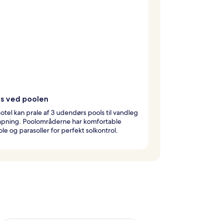
is ved poolen
otel kan prale af 3 udendørs pools til vandleg
lapning. Poolområderne har komfortable
ole og parasoller for perfekt solkontrol.