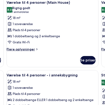
4
Værelse til 4 personer (Main House)
V
alle
al
Rigtig godt
billeder
8,0
b
8,
8,0 ud af 10
(1
1 anmeldelse
af
a
anmeldelse)
18 m²
Værelse
V
1 soveværelse
til
m
Plads til 4 personer
4
2
1 dobbeltseng og 2 enkeltsenge
personer
e
Gratis Wi-Fi
(Main
-
House)
i
Flere
Fl
Flere oplysninger
Fl
oplysninger
a
op
om
o
r
Se priser
Værelse
Væ
til
m
4
2
 et skrivebord og en stol. Et vindue viser udsigt over grøn vegetation.
Indlæs
Et soveværelse med en træseng, et skri
I
8
personer
en
Værelse til 4 personer - i anneksbygning
St
alle
al
(Main
-
18 m²
House)
billeder
i
b
10
an
1 soveværelse
af
a
Værelse
S
Plads til 4 personer
til
-
2 dobbeltsenge ELLER 1 dobbeltseng og 2 enkeltsenge
4
1