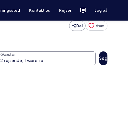
tningssted
Kontakt os
Rejser
Log på
Del
Gem
Gæster
Søg