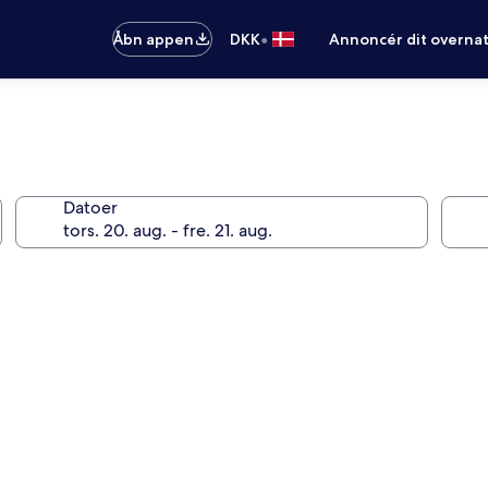
•
Åbn appen
DKK
Annoncér dit overna
Datoer