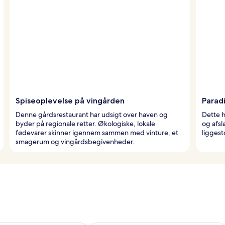
Spiseoplevelse på vingården
Parad
Denne gårdsrestaurant har udsigt over haven og
Dette h
byder på regionale retter. Økologiske, lokale
og afs
fødevarer skinner igennem sammen med vinture, et
liggest
smagerum og vingårdsbegivenheder.