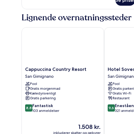
Se prise
soveværelser
Lignende overnatningssteder
Cappuccina Country Resort
Hotel Sovest
Cappuccina
Hotel
Cappuccina Country Resort
Hotel Sove
Country
Sovestro
San Gimignano
San Gimignan
Resort
San
Pool
Pool
San
Gimignano
Gratis morgenmad
Gratis parker
Gimignano
Kæledyrsvenligt
Gratis Wi-Fi
Gratis parkering
Restaurant
8.8
9.6
Fantastisk
Eneståe
8,8
9,6
ud
ud
103 anmeldelser
321 anmeld
af
af
10,
10,
Prisen
1.508 kr.
Fantastisk,
Enestående,
er
103
321
inkluderer skatter og gebyrer