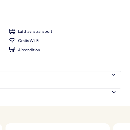
s morgenmad og aftensmad
Lufthavnstransport
Gratis Wi-Fi
Aircondition