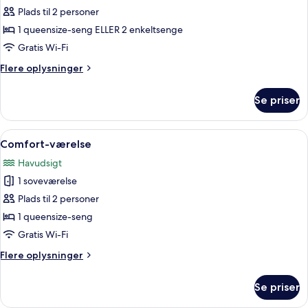
Dobbeltværelse
Plads til 2 personer
1 queensize-seng ELLER 2 enkeltsenge
Gratis Wi-Fi
Flere
Flere oplysninger
oplysninger
om
Se priser
Dobbeltværelse
Indlæs
Et soveværelse med seng, skrivebord og 
9
Comfort-værelse
alle
Havudsigt
billeder
1 soveværelse
af
Comfort-
Plads til 2 personer
værelse
1 queensize-seng
Gratis Wi-Fi
Flere
Flere oplysninger
oplysninger
om
Se priser
Comfort-
værelse