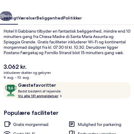
rige
Næste
60+
Oversigt
Værelser
Beliggenhed
Politikker
Hotel Il Gabbiano tilbyder en fantastisk beliggenhed, mindre end 10
minutters gang fra Chiesa Madre di Santa Maria Assunta og
Spiaggia Grande. Gratis faciliteter inkluderer Wi-Fi og kontinental
morgenmad dagligt fra kl. 07.30 til kl. 10.30. Derudover ligger
Positano Færgekaj og Fornillo Strand blot 15 minutters gang væk.
Rejsende har kun godt at sige om stedets hjælpsomme personale.
Den
3.062 kr.
nuværende
inkluderer skatter og gebyrer
pris
9. aug. - 10. aug.
Værelse - 1 kingsize-seng - boblebad -
er
Anmeldelser
9,6
Gæstefavoritter
3.062 kr.
B
ud
Bedst bedømt af rejsende
e
Vis alle 131 anmeldelser
af
d
10,
s
Gæstefavoritter
Populære faciliteter
t
b
Gratis morgenmad
Mulighed for parkering
e
d