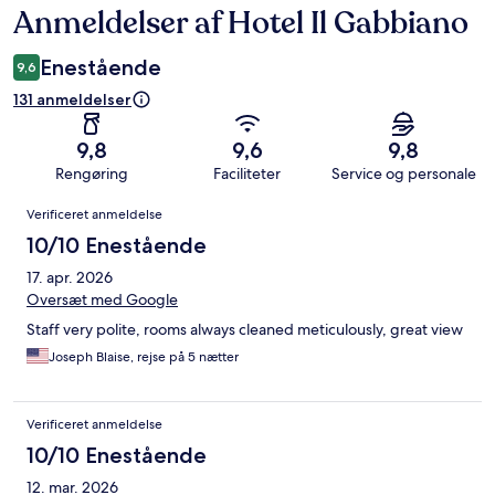
Anmeldelser af Hotel Il Gabbiano
Anmeldelser
Enestående
9,6
131 anmeldelser
9,8
9,6
9,8
Rengøring
Faciliteter
Service og personale
Anmeldelser
Verificeret anmeldelse
10/10 Enestående
17. apr. 2026
Oversæt med Google
Staff very polite, rooms always cleaned meticulously, great view
Joseph Blaise, rejse på 5 nætter
Verificeret anmeldelse
10/10 Enestående
12. mar. 2026