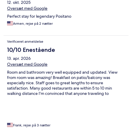
12. okt. 2025
Oversæt med Google
Perfect stay for legendary Positano
Armen, rejse på 2 nætter
Verificeret anmeldelse
10/10 Enestående
13. apr. 2026
Oversæt med Google
Room and bathroom very well equipped and updated. View
from room was amazing! Breakfast on patio/balcony was
especially nice. Staff goes to great lengths to ensure
satisfaction. Many good restaurants are within 5 to 10 min
walking distance I'm convinced that anyone traveling to
Positano would be pleased with these accommodations. I WILL
go back one day!
Frank, rejse på 3 nætter