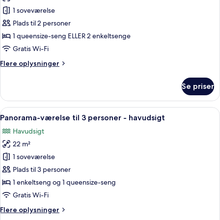
Superior-
1 soveværelse
dobbeltværelse
Plads til 2 personer
-
1 queensize-seng ELLER 2 enkeltsenge
havudsigt
Gratis Wi-Fi
Flere
Flere oplysninger
oplysninger
om
Se priser
Superior-
dobbeltværelse
-
Indlæs
Et soveværelse med seng, skrivebord, s
5
havudsigt
Panorama-værelse til 3 personer - havudsigt
alle
Havudsigt
billeder
22 m²
af
Panorama-
1 soveværelse
værelse
Plads til 3 personer
til
1 enkeltseng og 1 queensize-seng
3
Gratis Wi-Fi
personer
Flere
Flere oplysninger
-
oplysninger