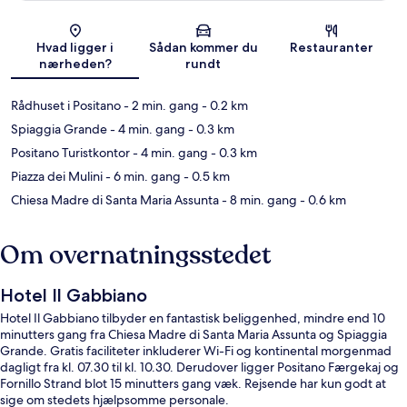
Kort
Hvad ligger i
Sådan kommer du
Restauranter
nærheden?
rundt
Rådhuset i Positano
- 2 min. gang
- 0.2 km
Spiaggia Grande
- 4 min. gang
- 0.3 km
Positano Turistkontor
- 4 min. gang
- 0.3 km
Piazza dei Mulini
- 6 min. gang
- 0.5 km
Chiesa Madre di Santa Maria Assunta
- 8 min. gang
- 0.6 km
Om overnatningsstedet
Hotel Il Gabbiano
Hotel Il Gabbiano tilbyder en fantastisk beliggenhed, mindre end 10
minutters gang fra Chiesa Madre di Santa Maria Assunta og Spiaggia
Grande. Gratis faciliteter inkluderer Wi-Fi og kontinental morgenmad
dagligt fra kl. 07.30 til kl. 10.30. Derudover ligger Positano Færgekaj og
Fornillo Strand blot 15 minutters gang væk. Rejsende har kun godt at
sige om stedets hjælpsomme personale.