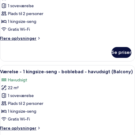
Værelse
1 soveværelse
-
Plads til 2 personer
1
1 kingsize-seng
kingsize-
Gratis Wi-Fi
seng
Flere
Flere oplysninger
-
oplysninger
boblebad
om
Se priser
-
Værelse
-
havudsigt
1
Indlæs
Et hotelværelse med en seng, et natb
(Terrace)
5
kingsize-
Værelse - 1 kingsize-seng - boblebad - havudsigt (Balcony)
alle
seng
Havudsigt
-
billeder
boblebad
22 m²
af
-
Værelse
1 soveværelse
havudsigt
-
(Terrace)
Plads til 2 personer
1
1 kingsize-seng
kingsize-
Gratis Wi-Fi
seng
Flere
Flere oplysninger
-
oplysninger