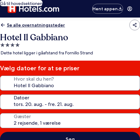
Gå til hovedsektionen
Hent appen
Se alle overnatningssteder
Hotel Il Gabbiano
4.0-
stjernet
Dette hotel ligger i gåafstand fra Fornillo Strand
overnatningssted
Vælg datoer for at se priser
Hvor skal du hen?
Datoer
Gæster
Søg