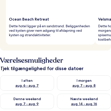
Ocean Beach Retreat
Velsm
Dette hotel ligger på en sandstrand. Beliggenheden
Dette ho
ved kysten giver nem adgang til afslapning ved
morgenm
kysten og strandaktiviteter.
spisemu
kostbeh
Værelsesmuligheder
Tjek tilgængelighed for disse datoer
Tjek tilgængelighed for i aften aug. 6 - aug. 7
Tjek tilgængelighed for i morg
I aften
I morgen
aug. 6 - aug. 7
aug. 7 - aug. 8
Tjek tilgængelighed for denne weekend aug. 7 - aug. 9
Tjek tilgængelighed for næste
Denne weekend
Næste weekend
aug. 7 - aug. 9
aug. 14 - aug. 16