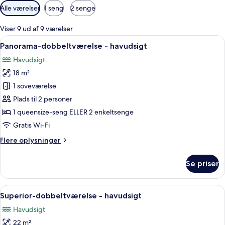
Tilgængelige
Alle værelser
1 seng
2 senge
filtre
for
Viser 9 ud af 9 værelser
værelser
Indlæs
Et soveværelse med seng, et skrivebo
5
Panorama-dobbeltværelse - havudsigt
alle
Havudsigt
billeder
18 m²
af
Panorama-
1 soveværelse
dobbeltværelse
Plads til 2 personer
-
1 queensize-seng ELLER 2 enkeltsenge
havudsigt
Gratis Wi-Fi
Flere
Flere oplysninger
oplysninger
om
Se priser
Panorama-
dobbeltværelse
-
Indlæs
En balkon med et bord og stole, der g
3
havudsigt
Superior-dobbeltværelse - havudsigt
alle
Havudsigt
billeder
22 m²
af