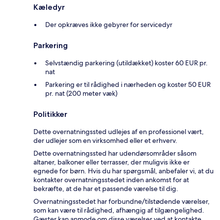
Kæledyr
Der opkræves ikke gebyrer for servicedyr
Parkering
Selvstændig parkering (utildækket) koster 60 EUR pr.
nat
Parkering er til rådighed i nærheden og koster 50 EUR
pr. nat (200 meter væk)
Politikker
Dette overnatningssted udlejes af en professionel vært,
der udlejer som en virksomhed eller et erhverv.
Dette overnatningssted har udendørsområder såsom
altaner, balkoner eller terrasser, der muligvis ikke er
egnede for børn. Hvis du har spørgsmål, anbefaler vi, at du
kontakter overnatningsstedet inden ankomst for at
bekræfte, at de har et passende værelse til dig.
Overnatningsstedet har forbundne/tilstødende værelser,
som kan være til rådighed, afhængig af tilgængelighed.
Gæster kan anmode om disse værelser ved at kontakte