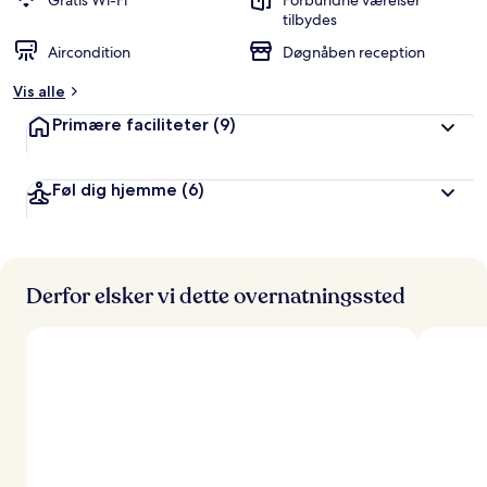
Gratis Wi-Fi
Forbundne værelser
ø
tilbydes
m
Aircondition
Døgnåben reception
t
Vis alle
a
f
Primære faciliteter
(9)
r
e
Føl dig hjemme
(6)
j
s
e
n
d
Derfor elsker vi dette overnatningssted
e