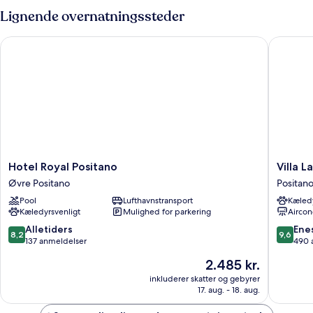
Lignende overnatningssteder
Hotel Royal Positano
Villa La 
Hotel
Villa
Hotel Royal Positano
Villa L
Royal
La
Øvre Positano
Positan
Positano
Tartana
Pool
Lufthavnstransport
Kæledy
Øvre
Positano
Kæledyrsvenligt
Mulighed for parkering
Aircon
Positano
Centru
8.2
9.6
Alletiders
Ene
8,2
9,6
ud
ud
137 anmeldelser
490 
af
af
Prisen
2.485 kr.
10,
10,
er
Alletiders,
Eneståe
inkluderer skatter og gebyrer
2.485 kr.
17. aug. - 18. aug.
137
490
anmeldelser
anmelde