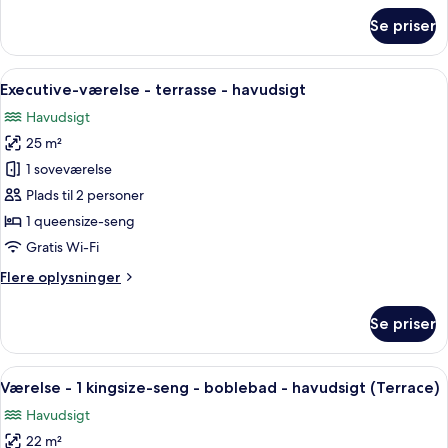
havudsigt
om
Se priser
Panorama-
værelse
til
Indlæs
Et moderne hotelværelse med en stor 
15
3
Executive-værelse - terrasse - havudsigt
alle
personer
Havudsigt
-
billeder
havudsigt
25 m²
af
Executive-
1 soveværelse
værelse
Plads til 2 personer
-
1 queensize-seng
terrasse
Gratis Wi-Fi
-
Flere
Flere oplysninger
havudsigt
oplysninger
om
Se priser
Executive-
værelse
-
Indlæs
Et hotelværelse med en seng, et skri
6
terrasse
Værelse - 1 kingsize-seng - boblebad - havudsigt (Terrace)
alle
-
Havudsigt
havudsigt
billeder
22 m²
af