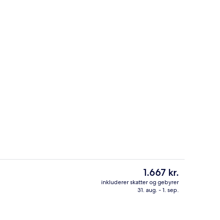
2 barer/lounger, bar på tagterrassen
Den
1.667 kr.
nuværende
inkluderer skatter og gebyrer
pris
31. aug. - 1. sep.
uffet hver dag mod et gebyr
Sæsonbestemt udendørs pool, åben fra kl
er
1.667 kr.