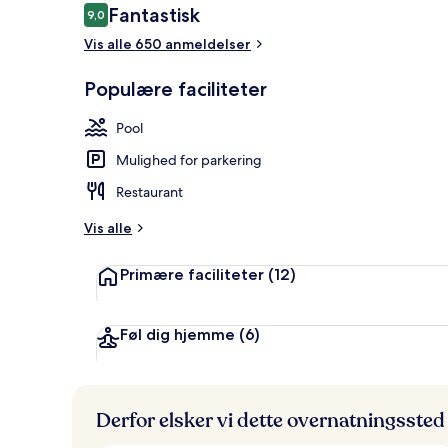
Anmeldelser
Fantastisk
9,0
9,0 ud af 10.
Vis alle 650 anmeldelser
2 barer/loung
Populære faciliteter
Pool
Mulighed for parkering
Restaurant
Vis alle
Primære faciliteter
(12)
Føl dig hjemme
(6)
Derfor elsker vi dette overnatningssted