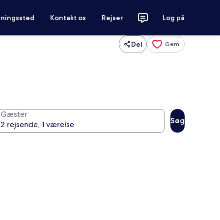
tningssted
Kontakt os
Rejser
Log på
Del
Gem
Gæster
Søg