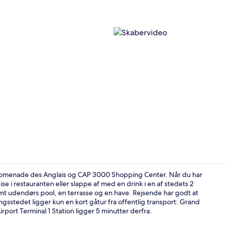
Skabervideo
 Promenade des Anglais og CAP 3000 Shopping Center. Når du har
pise i restauranten eller slappe af med en drink i en af stedets 2
t udendørs pool, en terrasse og en have. Rejsende har godt at
Morgenmadsb
sstedet ligger kun en kort gåtur fra offentlig transport: Grand
port Terminal 1 Station ligger 5 minutter derfra.