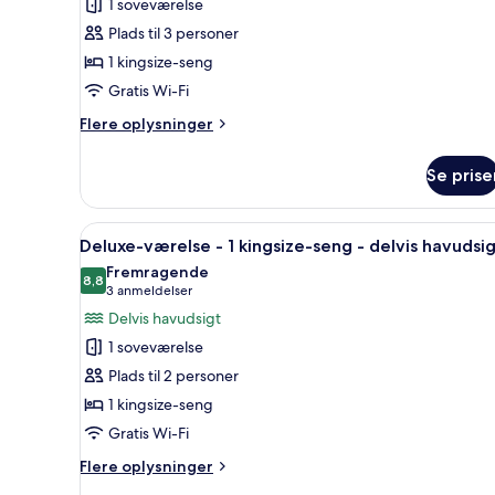
1 soveværelse
suite
Plads til 3 personer
-
1 kingsize-seng
1
Gratis Wi-Fi
kingsize-
seng
Flere
Flere oplysninger
-
oplysninger
om
balkon
Se prise
Junior-
suite
-
Indlæs
Et hotelværelse med en seng, 
5
1
Deluxe-værelse - 1 kingsize-seng - delvis havudsi
alle
kingsize-
Fremragende
seng
billeder
8,8
8,8 ud af 10
(3
3 anmeldelser
-
af
anmeldelser)
Delvis havudsigt
balkon
Deluxe-
1 soveværelse
værelse
Plads til 2 personer
-
1 kingsize-seng
1
Gratis Wi-Fi
kingsize-
seng
Flere
Flere oplysninger
-
oplysninger