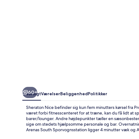
60+
Oversigt
Værelser
Beliggenhed
Politikker
Sheraton Nice befinder sig kun fem minutters kørsel fra
været forbi fitnesscenteret for at træne, kan du få lidt at s
barer/lounger. Andre højdepunkter tæller en sæsonbestem
sige om stedets hjælpsomme personale og bar. Overnatning
Arenas South Sporvognsstation ligger 4 minutter væk og Air