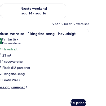
d aug. 7 - aug. 9
Tjek tilgængelighed for næste weekend aug. 14 - aug. 16
Næste weekend
aug. 14 - aug. 16
Viser 12 ud af 12 værelser
 i baggrunden.
, lille bord og lampe.
ndlæs
Et hotelværelse med en seng, et siddeområde 
8
luxe-værelse - 1 kingsize-seng - havudsigt
le
Fantastisk
illeder
0
9,0 ud af 10
(16
16 anmeldelser
f
anmeldelser)
Havudsigt
eluxe-
23 m²
ærelse
1 soveværelse
Plads til 2 personer
1 kingsize-seng
ingsize-
eng
Gratis Wi-Fi
ere
ere oplysninger
avudsigt
lysninger
m
luxe-
Se priser
relse