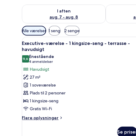
Tjek tilgængelighed for i aften aug. 7 - aug. 8
Tjek tilgænge
I aften
aug. 7 - aug. 8
a
Tilgængelige
Alle værelser
1 seng
2 senge
filtre
Indlæs
En balkon med hvide liggestole,
for
6
Executive-værelse - 1 kingsize-seng - terrasse -
alle
værelser
havudsigt
billeder
Enestående
9,6
af
9,6 ud af 10
(4
4 anmeldelser
Executive-
anmeldelser)
Havudsigt
værelse
27 m²
-
1 soveværelse
1
Plads til 2 personer
kingsize-
1 kingsize-seng
seng
Gratis Wi-Fi
-
terrasse
Flere
Flere oplysninger
-
oplysninger
om
havudsigt
Se prise
Executive-