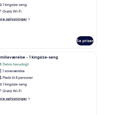
uite
1 kingsize-seng
Gratis Wi-Fi
ere
ere oplysninger
oveværelse
lysninger
m
ecutive-
ite
Se priser
veværelse
.
t bord med en lampe, en sofa og et stort vindue med gardiner.
ndlæs
Et hotelværelse med to senge, et rundt bord 
8
milieværelse - 1 kingsize-seng
le
Delvis havudsigt
illeder
1 soveværelse
f
amilieværelse
Plads til 4 personer
1 kingsize-seng
Gratis Wi-Fi
ingsize-
ere
ere oplysninger
eng
lysninger
m
milieværelse