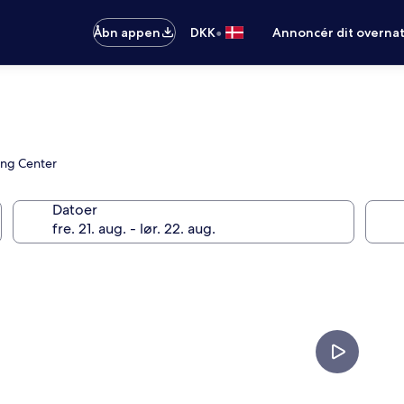
•
Åbn appen
DKK
Annoncér dit overna
ing Center
Datoer