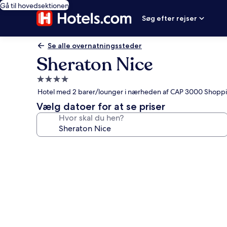
Gå til hovedsektionen
Søg efter rejser
Se alle overnatningssteder
Sheraton Nice
4.0-
stjernet
Hotel med 2 barer/lounger i nærheden af CAP 3000 Shopp
overnatningssted
Vælg datoer for at se priser
Hvor skal du hen?
Billedgalleri
for
Sheraton
Nice