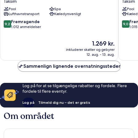
Taksim
Taksim
Taksim
Taksim
Pool
Spa
Pool
Taksim
Lufthavnstransport
Kæledyrsvenligt
Kæledy
9.2
9.0
Fremragende
Fre
9,2
9,0
ud
ud
1.012 anmeldelser
1.01
af
af
10,
10,
Prisen
1.269 kr.
Fremragende,
Fremrag
er
1.012
1.015
inkluderer skatter og gebyrer
1.269 kr.
anmeldelser
anmelde
12. aug. - 13. aug.
Sammenlign lignende overnatningssteder
Log på for at se tilgængelige rabatter og fordele. Flere
fordele til flere eventyr.
Log på
Tilmeld dig nu – det er gratis
Om området