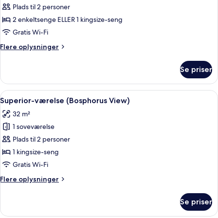
Superior-
Plads til 2 personer
værelse
2 enkeltsenge ELLER 1 kingsize-seng
Gratis Wi-Fi
Flere
Flere oplysninger
oplysninger
om
Se priser
Superior-
værelse
Indlæs
Et hotelværelse med seng, sengeborde,
13
Superior-værelse (Bosphorus View)
alle
32 m²
billeder
1 soveværelse
af
Superior-
Plads til 2 personer
værelse
1 kingsize-seng
(Bosphorus
Gratis Wi-Fi
View)
Flere
Flere oplysninger
oplysninger
om
Se priser
Superior-
værelse