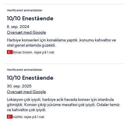
Verificeret anmeldelse
10/10 Enestående
8. sep. 2024
Oversæt med Google
Harbiye konserleri için konaklama yaptık ,konumu kahvaltısı ve
otel genel anlamda güzeldi.
Elmas Sinem, rejse på 1 nat
Verificeret anmeldelse
10/10 Enestående
30. sep. 2025
Oversæt med Google
Lokasyon çok iyiydi, harbiye acik havada konser için istanbula
gitmiştik. Konser çıkışı yürüme mesafesi çok iyiydi. Odalar temiz
ve kahvaltısı çok iyiydi.
nülifer, rejse på 1 nat