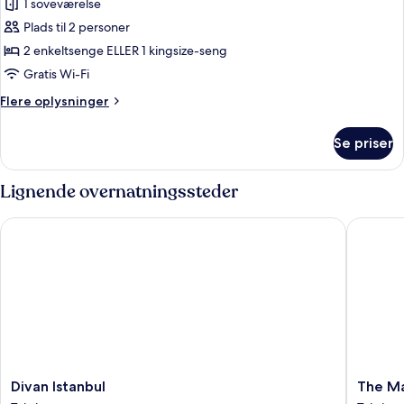
1 soveværelse
af
Superior-
Plads til 2 personer
værelse
2 enkeltsenge ELLER 1 kingsize-seng
-
Gratis Wi-Fi
ryger
Flere
Flere oplysninger
-
oplysninger
balkon
om
Se priser
Superior-
værelse
-
Lignende overnatningssteder
ryger
-
Divan Istanbul
The Mar
balkon
Divan
The
Divan Istanbul
The Ma
Istanbul
Marmar