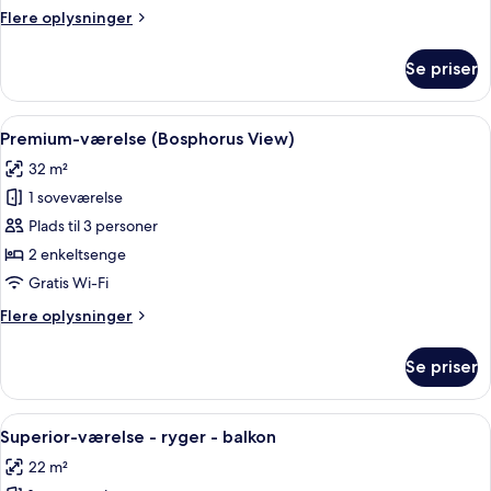
Flere
Flere oplysninger
oplysninger
om
Se priser
Premium-
værelse
Indlæs
Et moderne hotelværelse med stort vin
10
Premium-værelse (Bosphorus View)
alle
32 m²
billeder
1 soveværelse
af
Premium-
Plads til 3 personer
værelse
2 enkeltsenge
(Bosphorus
Gratis Wi-Fi
View)
Flere
Flere oplysninger
oplysninger
om
Se priser
Premium-
værelse
(Bosphorus
Indlæs
Et moderne hotelværelse med en stor s
14
View)
Superior-værelse - ryger - balkon
alle
22 m²
billeder