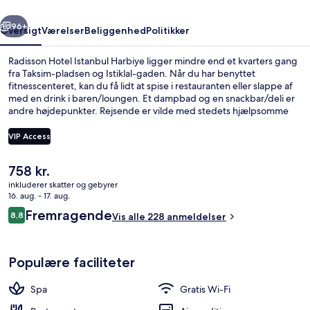
rige
Næste
96+
Oversigt
Værelser
Beliggenhed
Politikker
Radisson Hotel Istanbul Harbiye ligger mindre end et kvarters gang
fra Taksim-pladsen og Istiklal-gaden. Når du har benyttet
fitnesscenteret, kan du få lidt at spise i restauranten eller slappe af
med en drink i baren/loungen. Et dampbad og en snackbar/deli er
andre højdepunkter. Rejsende er vilde med stedets hjælpsomme
personale. Offentlig transport ligger kun en kort gåtur væk: Taşkışla
Kabelbanestation ligger 5 minutter væk og Taksim Metrostation
VIP Access
ligger 9 minutter derfra.
Den
758 kr.
Udsigt fra værelset
nuværende
inkluderer skatter og gebyrer
pris
16. aug. - 17. aug.
er
Anmeldelser
Fremragende
8,8
Vis alle 228 anmeldelser
758 kr.
8,8 ud af 10.
Populære faciliteter
Spa
Gratis Wi-Fi