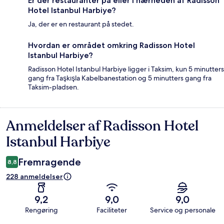
Er der restauranter på eller i nærheden af Radisson
Hotel Istanbul Harbiye?
Ja, der er en restaurant på stedet.
Hvordan er området omkring Radisson Hotel
Istanbul Harbiye?
Radisson Hotel Istanbul Harbiye ligger i Taksim, kun 5 minutters
gang fra Taşkışla Kabelbanestation og 5 minutters gang fra
Taksim-pladsen.
Anmeldelser af Radisson Hotel
Anmeldelser
Istanbul Harbiye
Fremragende
8,8
228 anmeldelser
9,2
9,0
9,0
Rengøring
Faciliteter
Service og personale