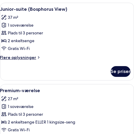
(Bosphorus
Indlæs
Et hotelværelse med en seng, et skrive
9
View)
Junior-suite (Bosphorus View)
alle
37 m²
billeder
1 soveværelse
af
Junior-
Plads til 3 personer
suite
2 enkeltsenge
(Bosphorus
Gratis Wi-Fi
View)
Flere
Flere oplysninger
oplysninger
om
Se priser
Junior-
suite
(Bosphorus
Indlæs
Et hotelværelse med seng, skrivebord,
6
View)
Premium-værelse
alle
27 m²
billeder
1 soveværelse
af
Premium-
Plads til 3 personer
værelse
2 enkeltsenge ELLER 1 kingsize-seng
Gratis Wi-Fi