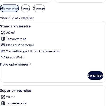
Tilgængelige
Alle værelser
1 seng
2 senge
filtre
for
Viser 7 ud af 7 værelser
værelser
Indlæs
Et hotelværelse med en stor seng, et
8
Standardværelse
alle
20 m²
billeder
1 soveværelse
af
Standardværelse
Plads til 2 personer
2 enkeltsenge ELLER 1 kingsize-seng
Gratis Wi-Fi
Flere
Flere oplysninger
oplysninger
om
Se priser
Standardværelse
Indlæs
Et hotelværelse med to senge, et skriv
5
Superior-værelse
alle
23 m²
billeder
1 soveværelse
af