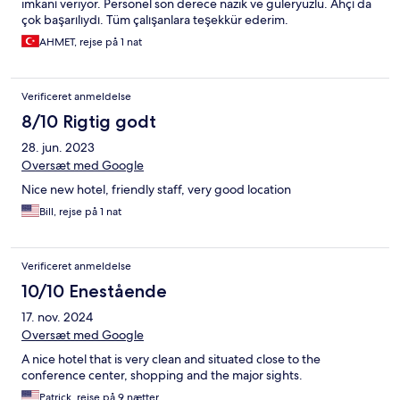
imkanı veriyor. Personel son derece nazik ve güleryüzlü. Ahçı da
çok başarılıydı. Tüm çalışanlara teşekkür ederim.
AHMET, rejse på 1 nat
Verificeret anmeldelse
8/10 Rigtig godt
28. jun. 2023
Oversæt med Google
Nice new hotel, friendly staff, very good location
Bill, rejse på 1 nat
Verificeret anmeldelse
10/10 Enestående
17. nov. 2024
Oversæt med Google
A nice hotel that is very clean and situated close to the
conference center, shopping and the major sights.
Patrick, rejse på 9 nætter