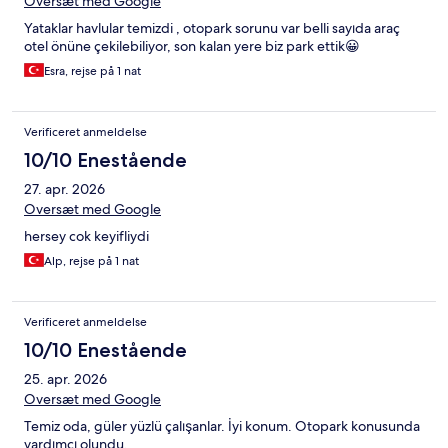
Oversæt med Google
Yataklar havlular temizdi , otopark sorunu var belli sayıda araç
otel önüne çekilebiliyor, son kalan yere biz park ettik😀
Esra, rejse på 1 nat
Verificeret anmeldelse
10/10 Enestående
27. apr. 2026
Oversæt med Google
hersey cok keyifliydi
Alp, rejse på 1 nat
Verificeret anmeldelse
10/10 Enestående
25. apr. 2026
Oversæt med Google
Temiz oda, güler yüzlü çalışanlar. İyi konum. Otopark konusunda
yardımcı olundu.