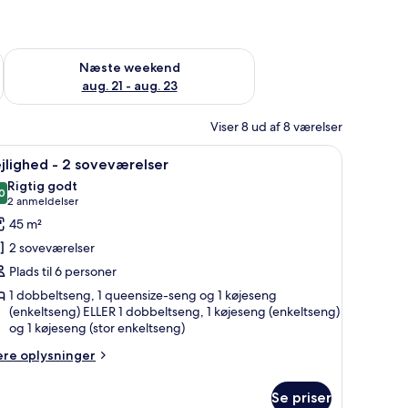
d aug. 14 - aug. 16
Tjek tilgængelighed for næste weekend aug. 21 - aug. 23
Næste weekend
aug. 21 - aug. 23
Viser 8 ud af 8 værelser
 sengeborde og en gavl med indbygget belysning.
ndlæs
Et lille køkken med spiseplads, et vindue og ud
30
jlighed - 2 soveværelser
le
Rigtig godt
illeder
0
8,0 ud af 10
(2
2 anmeldelser
f
anmeldelser)
45 m²
ejlighed
2 soveværelser
Plads til 6 personer
1 dobbeltseng, 1 queensize-seng og 1 køjeseng
oveværelser
(enkeltseng) ELLER 1 dobbeltseng, 1 køjeseng (enkeltseng)
og 1 køjeseng (stor enkeltseng)
ere
ere oplysninger
lysninger
m
Se priser
jlighed