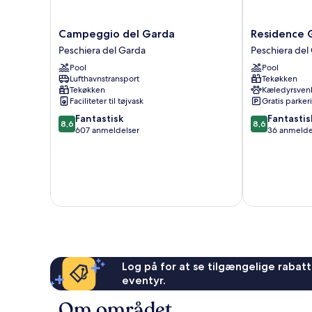
Campeggio
Residence
Campeggio del Garda
Residence 
del
Garda
Peschiera del Garda
Peschiera del
Garda
Palace
Pool
Pool
Peschiera
Peschiera
Lufthavnstransport
Tekøkken
del
del
Tekøkken
Kæledyrsvenl
Garda
Garda
Faciliteter til tøjvask
Gratis parker
8.6
8.6
Fantastisk
Fantastis
8,6
8,6
ud
ud
607 anmeldelser
36 anmelde
af
af
10,
10,
Fantastisk,
Fantastisk,
607
36
anmeldelser
anmeldelser
Log på for at se tilgængelige rabatte
eventyr.
Om området