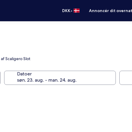
•
DKK
Annoncér dit overna
f Scaligero Slot
Datoer