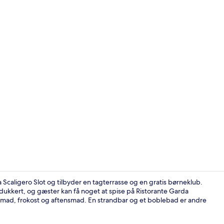
Mobile home 
 Scaligero Slot og tilbyder en tagterrasse og en gratis børneklub.
ukkert, og gæster kan få noget at spise på Ristorante Garda
genmad, frokost og aftensmad. En strandbar og et boblebad er andre
Sæsonbestemt