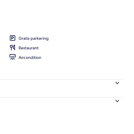
 udendørs pool, parasoller, liggestole
Gratis parkering
Restaurant
Aircondition