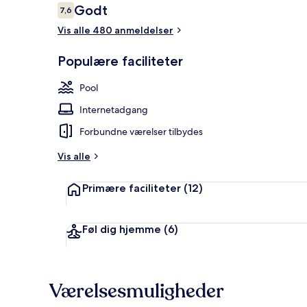
Anmeldelser
Godt
7,6
7,6 ud af 10.
Vis alle 480 anmeldelser
Sæsonbestemt
Populære faciliteter
Pool
Internetadgang
Forbundne værelser tilbydes
Vis alle
Primære faciliteter
(12)
Føl dig hjemme
(6)
Værelsesmuligheder