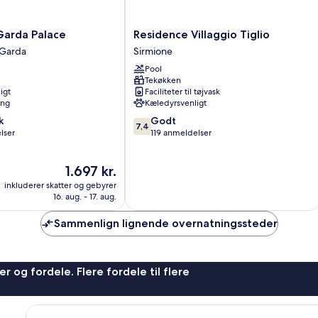
Residence
Garda Palace
Residence Villaggio Tiglio
Villaggio
 Garda
Sirmione
Tiglio
Pool
Sirmione
Tekøkken
igt
Faciliteter til tøjvask
ing
Kæledyrsvenligt
7.4
k
Godt
7,4
ud
lser
119 anmeldelser
af
10,
Prisen
1.697 kr.
Godt,
er
119
inkluderer skatter og gebyrer
1.697 kr.
anmeldelser
16. aug. - 17. aug.
Sammenlign lignende overnatningssteder
r og fordele. Flere fordele til flere