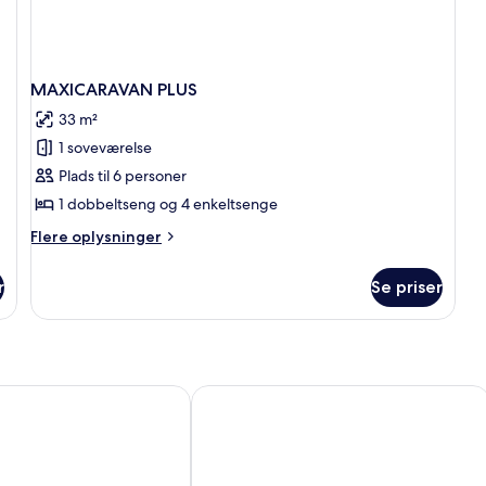
MAXICARAVAN PLUS
33 m²
1 soveværelse
Plads til 6 personer
1 dobbeltseng og 4 enkeltsenge
Flere
Flere oplysninger
oplysninger
om
r
Se priser
MAXICARAVAN
PLUS
rda Palace
Residence Villaggio Tiglio