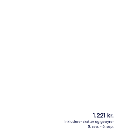
(Maxicaravan) | Privat køkken | Kaffe-/temaskine, køleskab, kogeplade, kø
Mørklægningsgardiner, baby-/barnes
Den
1.221 kr.
nuværende
inkluderer skatter og gebyrer
pris
5. sep. - 6. sep.
 udendørs pool, parasoller, liggestole
Overnatningsstedets område
er
1.221 kr.