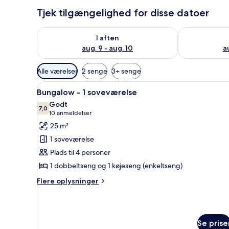
Tjek tilgængelighed for disse datoer
Tjek tilgængelighed for i aften aug. 9 - aug. 10
Tjek tilgængel
I aften
aug. 9 - aug. 10
au
Tilgængelige
Alle værelser
2 senge
3+ senge
filtre
Indlæs
Et soveværelse med trælofter,
for
25
Bungalow - 1 soveværelse
alle
værelser
Godt
billeder
7,0
7,0 ud af 10
(10
10 anmeldelser
af
anmeldelser)
25 m²
Bungalow
1 soveværelse
-
Plads til 4 personer
1
1 dobbeltseng og 1 køjeseng (enkeltseng)
soveværelse
Flere
Flere oplysninger
oplysninger
om
Bungalow
-
Se prise
1