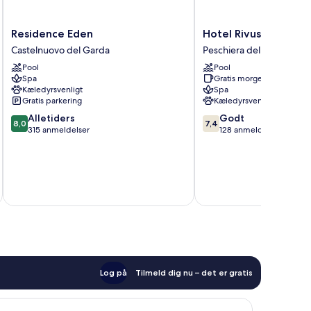
Residence
Hotel
Residence Eden
Hotel Rivus
Eden
Rivus
Castelnuovo del Garda
Peschiera del Garda
Castelnuovo
Peschiera
Pool
Pool
del
del
Spa
Gratis morgenmad
Garda
Garda
Kæledyrsvenligt
Spa
Gratis parkering
Kæledyrsvenligt
8.0
7.4
Alletiders
Godt
8,0
7,4
ud
ud
315 anmeldelser
128 anmeldelser
af
af
10,
10,
Alletiders,
Godt,
315
128
inkluderer 
anmeldelser
anmeldelser
Log på
Tilmeld dig nu – det er gratis