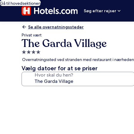
Gå til hovedsektionen
Søg efter rejser
Se alle overnatningssteder
Privat vært
The Garda Village
4.0-
stjernet
Overnatningssted ved stranden med restaurant i nærheden a
overnatningssted
Vælg datoer for at se priser
Hvor skal du hen?
Billedgalleri
for
The
Garda
Village