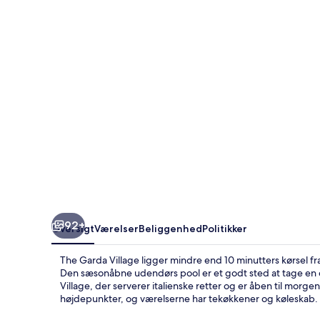
92+
Oversigt
Værelser
Beliggenhed
Politikker
The Garda Village ligger mindre end 10 minutters kørsel fra
Den sæsonåbne udendørs pool er et godt sted at tage en d
Village, der serverer italienske retter og er åben til mor
højdepunkter, og værelserne har tekøkkener og køleskab.