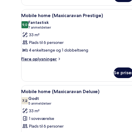
soveværelse
Indlæs
Et hotelværelse med en seng, 
12
Mobile home (Maxicaravan Prestige)
alle
Fantastisk
billeder
9,0
9,0 ud af 10
(7
7 anmeldelser
af
anmeldelser)
33 m²
Mobile
Plads til 6 personer
home
4 enkeltsenge og 1 dobbeltseng
(Maxicaravan
Flere
Prestige)
Flere oplysninger
oplysninger
om
Se prise
Mobile
home
(Maxicaravan
Indlæs
Et lille hotelværelse med to e
7
Prestige)
Mobile home (Maxicaravan Deluxe)
alle
Godt
billeder
7,2
7,2 ud af 10
(5
5 anmeldelser
af
anmeldelser)
33 m²
Mobile
1 soveværelse
home
Plads til 6 personer
(Maxicaravan