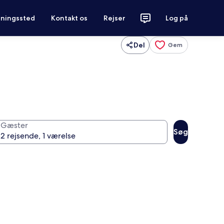
tningssted
Kontakt os
Rejser
Log på
Del
Gem
Gæster
Søg