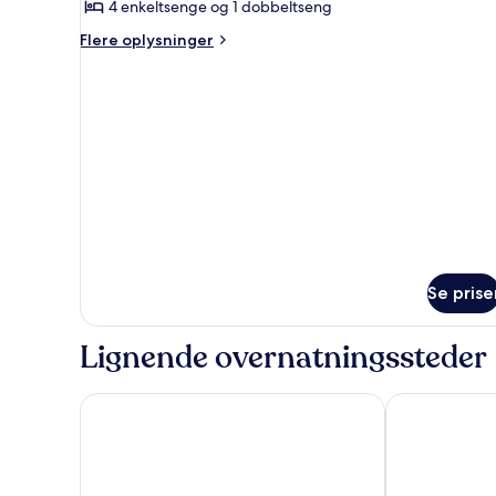
4 enkeltsenge og 1 dobbeltseng
Deluxe)
Flere
Flere oplysninger
oplysninger
om
Mobile
home
(Maxicaravan
Deluxe)
Se prise
Lignende overnatningssteder
Campeggio del Garda
Residence Ga