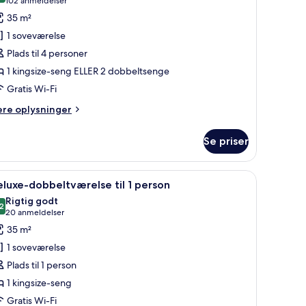
(102
102 anmeldelser
f
anmeldelser)
35 m²
eluxe
1 soveværelse
Plads til 4 personer
1 kingsize-seng ELLER 2 dobbeltsenge
Gratis Wi-Fi
ere
ere oplysninger
lysninger
m
Se priser
luxe
g, et lille natbord, en stol og et stort spejl.
ndlæs
Et hotelværelse med to senge, et skrivebord, e
5
luxe-dobbeltværelse til 1 person
le
Rigtig godt
illeder
2
8,2 ud af 10
(20
20 anmeldelser
f
anmeldelser)
35 m²
eluxe-
1 soveværelse
obbeltværelse
Plads til 1 person
l
1 kingsize-seng
Gratis Wi-Fi
erson