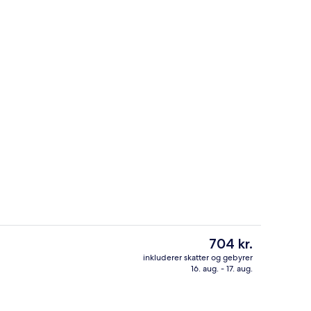
Morgenmadsbuffet hver dag mod et 
Den
704 kr.
nuværende
inkluderer skatter og gebyrer
pris
16. aug. - 17. aug.
geskab på værelset, skrivebord
Lobby
er
704 kr.