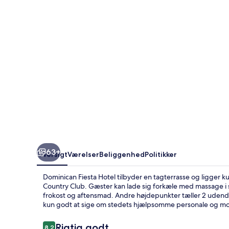
63+
Oversigt
Værelser
Beliggenhed
Politikker
Dominican Fiesta Hotel tilbyder en tagterrasse og ligger 
Country Club. Gæster kan lade sig forkæle med massage i 
frokost og aftensmad. Andre højdepunkter tæller 2 udendø
kun godt at sige om stedets hjælpsomme personale og 
Anmeldelser
Rigtig godt
8,2