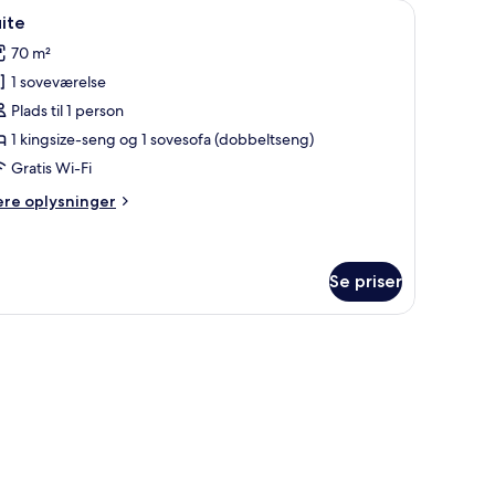
 et sofabord, et skrivebord og en lampe.
ndlæs
Et moderne hotelværelse med en stor seng, et li
6
ite
le
70 m²
illeder
1 soveværelse
f
uite
Plads til 1 person
1 kingsize-seng og 1 sovesofa (dobbeltseng)
Gratis Wi-Fi
ere
ere oplysninger
lysninger
m
ite
Se priser