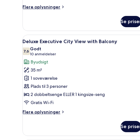
Flere
Flere oplysninger
oplysninger
om
Se prise
Executive
Indlæs
Minibar, pengeskab på værelse
5
Deluxe Executive City View with Balcony
alle
Godt
billeder
7,6
7,6 ud af 10
(10
10 anmeldelser
af
anmeldelser)
Byudsigt
Deluxe
35 m²
Executive
1 soveværelse
City
Plads til 3 personer
View
2 dobbeltsenge ELLER 1 kingsize-seng
with
Balcony
Gratis Wi-Fi
Flere
Flere oplysninger
oplysninger
om
Se prise
Deluxe
Executive
City