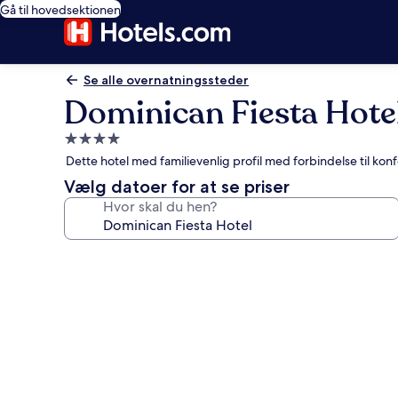
Gå til hovedsektionen
Se alle overnatningssteder
Dominican Fiesta Hote
4.0-
stjernet
Dette hotel med familievenlig profil med forbindelse til ko
overnatningssted
Vælg datoer for at se priser
Hvor skal du hen?
Billedgalleri
for
Dominican
Fiesta
Hotel