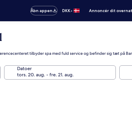
•
Åbn appen
DKK
Annoncér dit overna
l
nferencecenteret tilbyder spa med fuld service og befinder sig tæt på Ba
Datoer