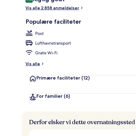
8,2 ud af 10.
Vis alle 2.858 anmeldelser
Lounge i lob
Populære faciliteter
Pool
Lufthavnstransport
Gratis Wi-Fi
Vis alle
Primære faciliteter
(12)
For familier
(6)
Derfor elsker vi dette overnatningssted