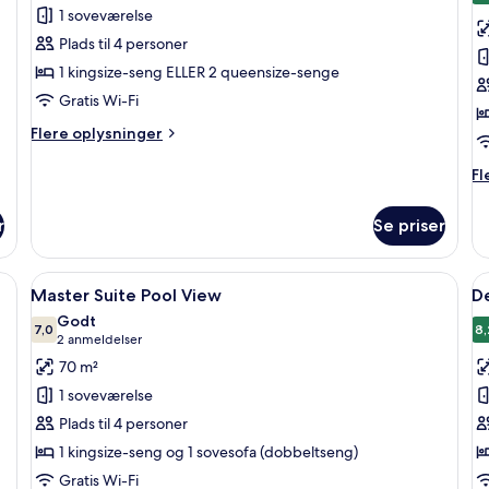
1 soveværelse
af
a
Deluxe-
D
Plads til 4 personer
værelse
1 kingsize-seng ELLER 2 queensize-senge
-
Gratis Wi-Fi
udsigt
Flere
Flere oplysninger
til
oplysninger
pool
om
Fl
Fl
Deluxe-
op
værelse
o
r
Se priser
-
De
udsigt
til
 skrivebord, fjernsyn og spejl.
Indlæs
Et moderne hotelværelse med en stor sen
I
pool
6
Master Suite Pool View
De
alle
al
Godt
billeder
7,0
b
8,
7,0 ud af 10
(2
2 anmeldelser
af
a
anmeldelser)
70 m²
Master
D
1 soveværelse
Suite
d
Plads til 4 personer
Pool
ti
1 kingsize-seng og 1 sovesofa (dobbeltseng)
View
1
Gratis Wi-Fi
p