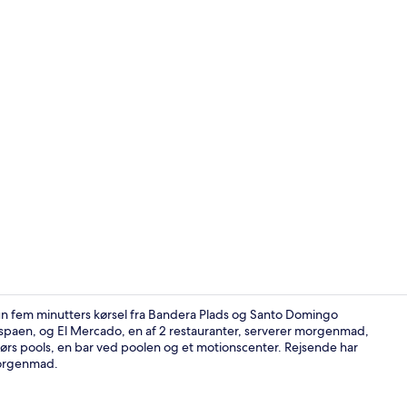
Lobby
kun fem minutters kørsel fra Bandera Plads og Santo Domingo
spaen, og El Mercado, en af 2 restauranter, serverer morgenmad,
rs pools, en bar ved poolen og et motionscenter. Rejsende har
Minibar, pen
morgenmad.