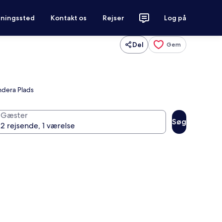
tningssted
Kontakt os
Rejser
Log på
Del
Gem
ndera Plads
Gæster
Søg