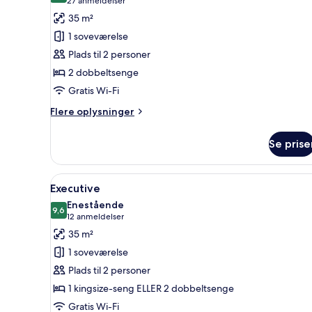
(27
27 anmeldelser
af
anmeldelser)
35 m²
Deluxe
1 soveværelse
Superior
Plads til 2 personer
2 dobbeltsenge
Gratis Wi-Fi
Flere
Flere oplysninger
oplysninger
om
Se prise
Deluxe
Superior
Indlæs
Et hotelværelse med seng, sofa,
5
Executive
alle
Enestående
billeder
9,6
9,6 ud af 10
(12
12 anmeldelser
af
anmeldelser)
35 m²
Executive
1 soveværelse
Plads til 2 personer
1 kingsize-seng ELLER 2 dobbeltsenge
Gratis Wi-Fi