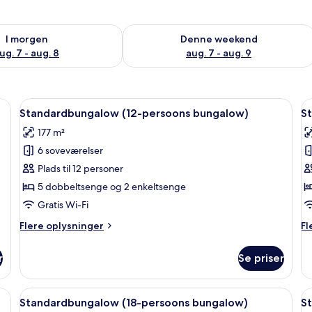
lighed for i morgen aug. 7 - aug. 8
Tjek tilgængelighed for denne weeken
I morgen
Denne weekend
ug. 7 - aug. 8
aug. 7 - aug. 9
ns bungalow) | Udendørsområde
Indlæs
Standardbungalow (12-persoons bun
I
28
Standardbungalow (12-persoons bungalow)
S
alle
al
177 m²
billeder
b
6 soveværelser
af
a
Standardbungalow
S
Plads til 12 personer
(12-
(
5 dobbeltsenge og 2 enkeltsenge
persoons
4
Gratis Wi-Fi
bungalow)
p
Flere
Fl
Flere oplysninger
Fl
b
oplysninger
op
om
o
r
Se priser
Standardbungalow
St
(12-
(2
persoons
4-
ons bungalow) | Udendørsområde
Indlæs
Standardbungalow (18-persoons bun
I
22
bungalow)
pe
Standardbungalow (18-persoons bungalow)
S
alle
al