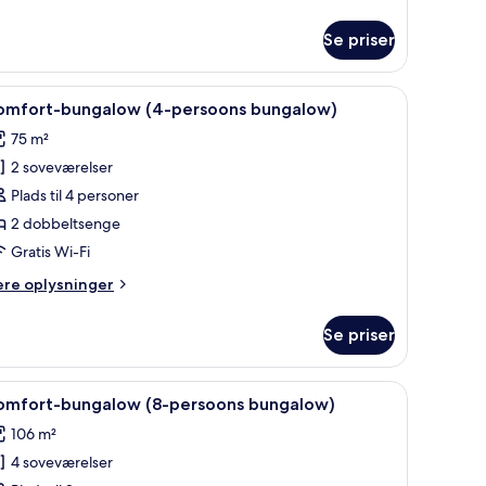
ungalow)
lysninger
m
Se priser
andardbungalow
-
denbungalow) | Udendørsområde
ndlæs
Udendørsområde
20
rsoons
omfort-bungalow (4-persoons bungalow)
le
ngalow)
75 m²
illeder
2 soveværelser
f
omfort-
Plads til 4 personer
ungalow
2 dobbeltsenge
4-
Gratis Wi-Fi
ersoons
ere
ere oplysninger
ungalow)
lysninger
m
Se priser
mfort-
ngalow
-
ndlæs
Comfort-bungalow (8-persoons bungalow) | F
22
rsoons
omfort-bungalow (8-persoons bungalow)
le
ngalow)
106 m²
illeder
4 soveværelser
f