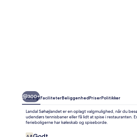
300+
Oversigt
Faciliteter
Beliggenhed
Priser
Politikker
Landal Søhøjlandet er en oplagt valgmulighed, når du bes
udendørs tennisbaner eller få lidt at spise i restauranten
ferieboligerne har køleskab og spiseborde.
Anmeldelser
Godt
6,8