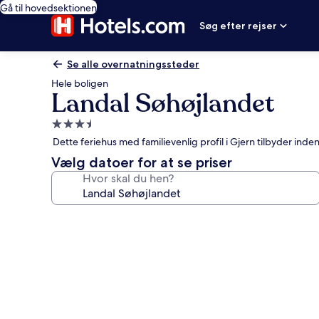
Gå til hovedsektionen
Søg efter rejser
Se alle overnatningssteder
Hele boligen
Landal Søhøjlandet
3.5-
stjernet
Dette feriehus med familievenlig profil i Gjern tilbyder inde
overnatningssted
Vælg datoer for at se priser
Hvor skal du hen?
Billedgalleri
for
Landal
Søhøjlandet