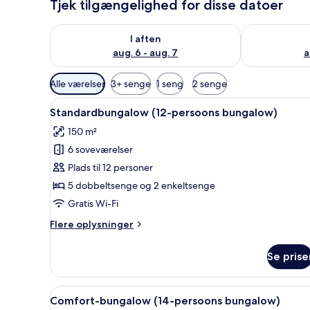
Tjek tilgængelighed for disse datoer
Tjek tilgængelighed for i aften aug. 6 - aug. 7
Tjek tilgænge
I aften
aug. 6 - aug. 7
a
Tilgængelige
Alle værelser
3+ senge
1 seng
2 senge
filtre
Indlæs
Standardbungalow (12-persoo
for
18
Standardbungalow (12-persoons bungalow)
alle
værelser
150 m²
billeder
6 soveværelser
af
Standardbungalow
Plads til 12 personer
(12-
5 dobbeltsenge og 2 enkeltsenge
persoons
Gratis Wi-Fi
bungalow)
Flere
Flere oplysninger
oplysninger
om
Se prise
Standardbungalow
(12-
persoons
Indlæs
Comfort-bungalow (14-perso
23
bungalow)
Comfort-bungalow (14-persoons bungalow)
alle