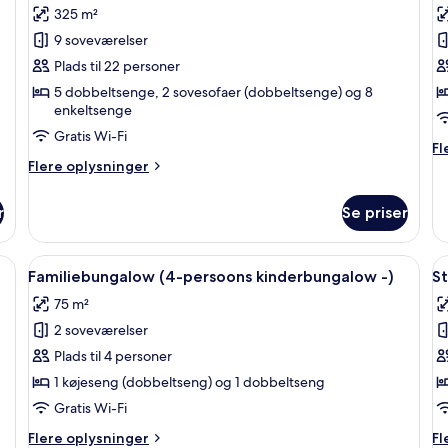
bu
325 m²
billeder
b
9 soveværelser
af
a
Standardbungalow
S
Plads til 22 personer
(18-
(
5 dobbeltsenge, 2 sovesofaer (dobbeltsenge) og 8
enkeltsenge
persoons
4
bungalow)
p
Gratis Wi-Fi
Fl
Fl
b
Flere
op
Flere oplysninger
oplysninger
o
om
St
r
Se priser
Standardbungalow
(2
(18-
4-
persoons
pe
ns bungalow) | Udendørsområde
Indlæs
Familiebungalow (4-persoons kinder
I
16
bungalow)
bu
Familiebungalow (4-persoons kinderbungalow -)
S
alle
al
75 m²
billeder
b
2 soveværelser
af
a
Familiebungalow
S
Plads til 4 personer
(4-
(
1 køjeseng (dobbeltseng) og 1 dobbeltseng
persoons
6
Gratis Wi-Fi
kinderbungalow
p
Flere
Fl
Flere oplysninger
Fl