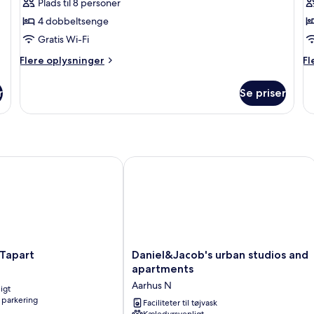
Comfort-
C
Plads til 8 personer
bungalow
b
4 dobbeltsenge
(8-
(8
Gratis Wi-Fi
persoons
p
Flere
Fl
Flere oplysninger
Fl
bungalow)
b
oplysninger
op
om
o
r
Se priser
Comfort-
Co
bungalow
bu
(8-
(8
persoons
pe
bungalow)
bu
part
Daniel&Jacob's urban studios and ap
Daniel&Jacob's
Tapart
Daniel&Jacob's urban studios and
urban
apartments
studios
Aarhus N
igt
and
 parkering
apartments
Faciliteter til tøjvask