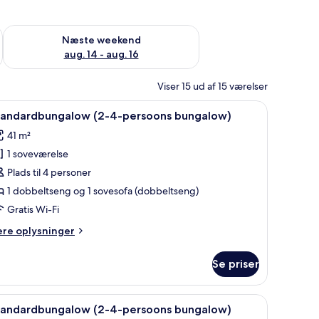
d aug. 7 - aug. 9
Tjek tilgængelighed for næste weekend aug. 14 - aug. 16
Næste weekend
aug. 14 - aug. 16
Viser 15 ud af 15 værelser
galow) | Udendørsområde
ndlæs
Standardbungalow (2-4-persoons bungalow
12
tandardbungalow (2-4-persoons bungalow)
le
41 m²
illeder
1 soveværelse
f
tandardbungalow
Plads til 4 personer
2-
1 dobbeltseng og 1 sovesofa (dobbeltseng)
-
Gratis Wi-Fi
ersoons
ere
ere oplysninger
ungalow)
lysninger
m
Se priser
andardbungalow
-
galow) | Udendørsområde
ndlæs
Standardbungalow (2-4-persoons bungalow) 
15
rsoons
tandardbungalow (2-4-persoons bungalow)
le