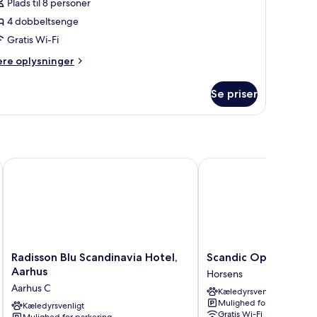
omfort-
Plads til 8 personer
ungalow
4 dobbeltsenge
-
Gratis Wi-Fi
ersoons
ere
ere oplysninger
ungalow)
lysninger
m
Se priser
mfort-
ngalow
-
rsoons
ngalow)
artments
Radisson Blu Scandinavia Hotel, Aarhus
Scandic Opus Horsens
Radisson
Scandic
Radisson Blu Scandinavia Hotel,
Scandic Opus Horse
Blu
Opus
Aarhus
Horsens
Scandinavia
Horsens
Aarhus C
Kæledyrsvenligt
Hotel,
Horsens
Mulighed for parkering
Aarhus
Kæledyrsvenligt
Gratis Wi-Fi