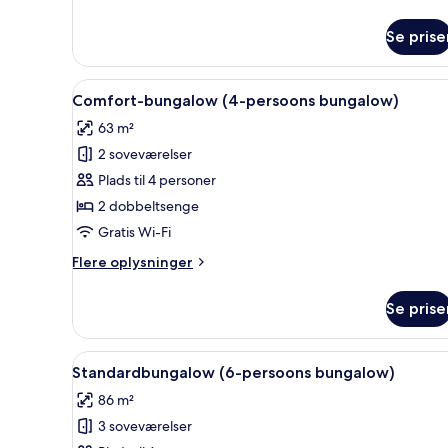
oplysninger
om
Se prise
Standardbungalow
(2-
persoons
Indlæs
Comfort-bungalow (4-persoon
16
bungalow)
Comfort-bungalow (4-persoons bungalow)
alle
63 m²
billeder
2 soveværelser
af
Comfort-
Plads til 4 personer
bungalow
2 dobbeltsenge
(4-
Gratis Wi-Fi
persoons
Flere
Flere oplysninger
bungalow)
oplysninger
om
Se prise
Comfort-
bungalow
(4-
Indlæs
Standardbungalow (6-persoo
17
persoons
Standardbungalow (6-persoons bungalow)
alle
bungalow)
86 m²
billeder
3 soveværelser
af