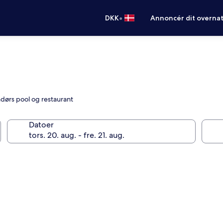
•
DKK
Annoncér dit overna
ndørs pool og restaurant
Datoer