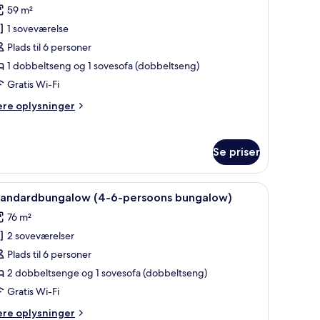
ngalow)
59 m²
illeder
1 soveværelse
f
tandardbungalow
Plads til 6 personer
2-
1 dobbeltseng og 1 sovesofa (dobbeltseng)
-
Gratis Wi-Fi
ersoons
ere
ere oplysninger
ungalow)
lysninger
m
andardbungalow
Se priser
-
rsoons
bungalow -) | Udendørsområde
ndlæs
Plantegning
17
ngalow)
tandardbungalow (4-6-persoons bungalow)
le
76 m²
illeder
2 soveværelser
f
tandardbungalow
Plads til 6 personer
4-
2 dobbeltsenge og 1 sovesofa (dobbeltseng)
-
Gratis Wi-Fi
ersoons
ere
ere oplysninger