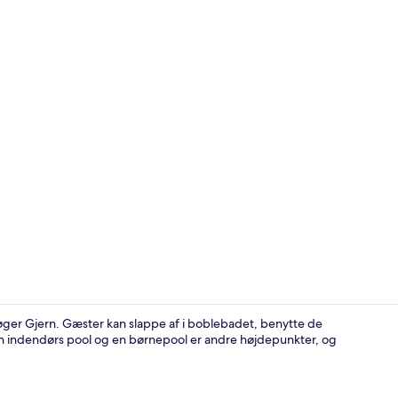
Facilitet på
øger Gjern. Gæster kan slappe af i boblebadet, benytte de
. En indendørs pool og en børnepool er andre højdepunkter, og
Standardbun