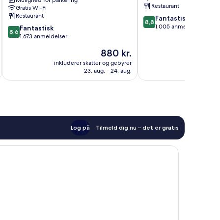
Mulighed for parkering
Aarhus
Restaurant
Gratis Wi-Fi
C
Restaurant
8.8
Fantastisk
8,8
ud
1.005 anmeldelser
8.6
Fantastisk
8,6
af
ud
1.673 anmeldelser
10,
af
Prisen
880 kr.
Fantastisk,
10,
er
1.005
Fantastisk,
inkluderer skatter og gebyrer
inkluderer 
880 kr.
anmeldelser
23. aug. - 24. aug.
1.673
anmeldelser
Log på
Tilmeld dig nu – det er gratis