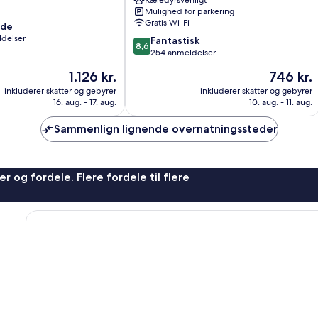
Kæledyrsvenligt
Aarhus
Mulighed for parkering
N
Gratis Wi-Fi
nde
ldelser
8.6
Fantastisk
8,6
ud
254 anmeldelser
af
Prisen
Prisen
1.126 kr.
746 kr.
10,
er
er
Fantastisk,
inkluderer skatter og gebyrer
inkluderer skatter og gebyrer
1.126 kr.
746 kr.
16. aug. - 17. aug.
10. aug. - 11. aug.
254
anmeldelser
Sammenlign lignende overnatningssteder
r og fordele. Flere fordele til flere