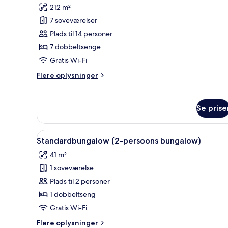
212 m²
billeder
7 soveværelser
af
Comfort-
Plads til 14 personer
bungalow
7 dobbeltsenge
(14-
Gratis Wi-Fi
persoons
Flere
Flere oplysninger
bungalow)
oplysninger
om
Comfort-
Se prise
bungalow
(14-
persoons
Indlæs
Standardbungalow (2-persoo
12
bungalow)
Standardbungalow (2-persoons bungalow)
alle
41 m²
billeder
1 soveværelse
af
Standardbungalow
Plads til 2 personer
(2-
1 dobbeltseng
persoons
Gratis Wi-Fi
bungalow)
Flere
Flere oplysninger