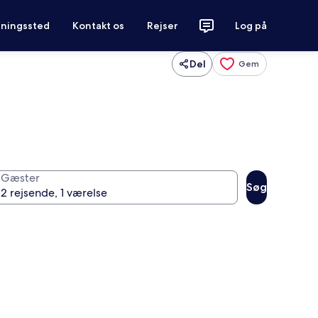
tningssted
Kontakt os
Rejser
Log på
Del
Gem
Gæster
Søg