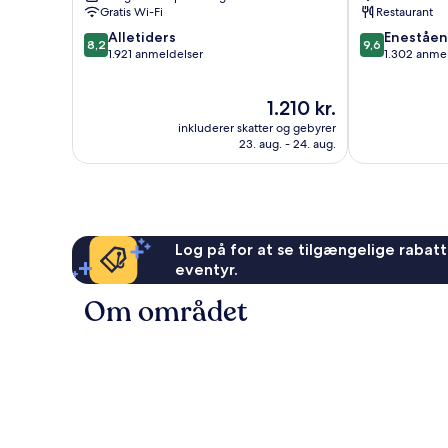
Gratis Wi-Fi
Restaurant
8.2
9.6
Alletiders
Eneståe
8,2
9,6
ud
ud
1.921 anmeldelser
1.302 anme
af
af
10,
10,
Prisen
1.210 kr.
Alletiders,
Enestående,
er
1.921
1.302
inkluderer skatter og gebyrer
1.210 kr.
anmeldelser
anmeldelser
23. aug. - 24. aug.
Log på for at se tilgængelige rabatte
eventyr.
Om området