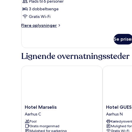
Standardbungalow
Plads til 6 personer
(6-
3 dobbeltsenge
persoons
Gratis Wi-Fi
bungalow)
Flere
Flere oplysninger
oplysninger
om
Se prise
Standardbungalow
(6-
persoons
Lignende overnatningssteder
bungalow)
Hotel Marselis
Hotel GUESTa
Hotel
Hotel
Hotel Marselis
Hotel GUES
Marselis
GUESTapart
Aarhus C
Aarhus N
Aarhus
Aarhus
Pool
Kæledyrsvenl
C
N
Gratis morgenmad
Mulighed for
Mulighed for parkering
Gratis Wi-Fi