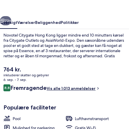
rige
Næste
73+
Oversigt
Værelser
Beliggenhed
Politikker
Novotel Citygate Hong Kong ligger mindre end 10 minutters kørsel
fra Citygate Outlets og AsiaWorld-Expo. Den sæsonåbne udendørs
pool er et godt sted at tage en dukkert, og gæster kan få noget at
spise på Essence, en af 3 restauranter, der serverer internationale
retter og er åben til morgenmad, frokost og aftensmad. Gratis
lufthavnstransport, en bar/lounge og et fitnesscenter er andre
højdepunkter. Rejsende er vilde med stedets hjælpsomme
Den
764 kr.
personale og korte afstand til lufthavnen.
nuværende
inkluderer skatter og gebyrer
pris
6. sep. - 7. sep.
Udendørsområde
er
Anmeldelser
Fremragende
8,8
Vis alle 1.013 anmeldelser
764 kr.
8,8 ud af 10.
Populære faciliteter
Pool
Lufthavnstransport
Mulighed for parkering
Gratis Wi-Fi