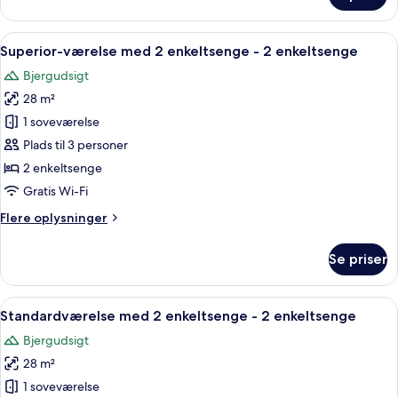
-
1
Indlæs
Et hotelværelse med to senge, et skri
6
queensize-
Superior-værelse med 2 enkeltsenge - 2 enkeltsenge
alle
seng
Bjergudsigt
billeder
28 m²
af
Superior-
1 soveværelse
værelse
Plads til 3 personer
med
2 enkeltsenge
2
Gratis Wi-Fi
enkeltsenge
Flere
Flere oplysninger
-
oplysninger
2
om
Se priser
enkeltsenge
Superior-
værelse
med
Indlæs
Et hotelværelse med to senge, et skriv
7
2
Standardværelse med 2 enkeltsenge - 2 enkeltsenge
alle
enkeltsenge
Bjergudsigt
-
billeder
2
28 m²
af
enkeltsenge
Standardværelse
1 soveværelse