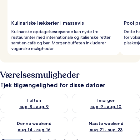
Kulinariske lækkerier i massevis
Pool p
Kulinariske opdagelsesrejsende kan nyde tre
Dette h
restauranter med internationale og italienske retter
for voks
samt en café og bar. Morgenbuffeten inkluderer
plaskesjo
veganske muligheder.
Værelsesmuligheder
Tjek tilgængelighed for disse datoer
Tjek tilgængelighed for i aften aug. 8 - aug. 9
Tjek tilgængelighed for i morg
I aften
I morgen
aug. 8 - aug. 9
aug. 9 - aug. 10
Tjek tilgængelighed for denne weekend aug. 14 - aug. 16
Tjek tilgængelighed for næste
Denne weekend
Næste weekend
aug. 14 - aug. 16
aug. 21 - aug. 23