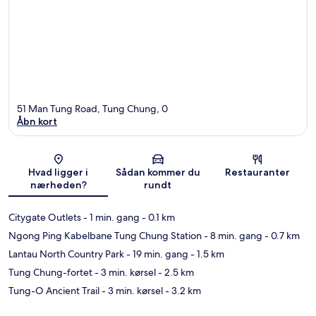
51 Man Tung Road, Tung Chung, 0
Åbn kort
Kort
Hvad ligger i
Sådan kommer du
Restauranter
nærheden?
rundt
Citygate Outlets
- 1 min. gang
- 0.1 km
Ngong Ping Kabelbane Tung Chung Station
- 8 min. gang
- 0.7 km
Lantau North Country Park
- 19 min. gang
- 1.5 km
Tung Chung-fortet
- 3 min. kørsel
- 2.5 km
Tung-O Ancient Trail
- 3 min. kørsel
- 3.2 km