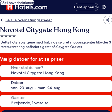
Gå til hovedsektionen
Hent appen
Se alle overnatningssteder
Novotel Citygate Hong Kong
4.0-
stjernet
Dette hotel i bjergene med forbindelse til et shoppingcenter tilbyder 3
overnatningssted
restauranter og befinder sig tæt på Citygate Outlets
Vælg datoer for at se priser
Hvor skal du hen?
Datoer
Gæster