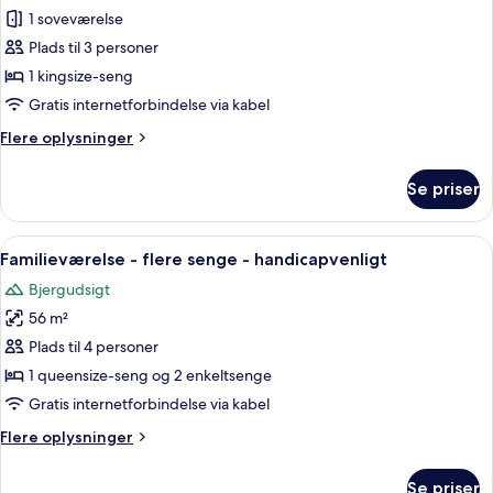
Premier-
1 soveværelse
suite
Plads til 3 personer
-
1 kingsize-seng
1
Gratis internetforbindelse via kabel
kingsize-
Flere
Flere oplysninger
seng
oplysninger
(Executive)
om
Se priser
Premier-
suite
-
Indlæs
En seng med pude i rumtema, en blød 
7
1
Familieværelse - flere senge - handicapvenligt
alle
kingsize-
Bjergudsigt
seng
billeder
(Executive)
56 m²
af
Familieværelse
Plads til 4 personer
-
1 queensize-seng og 2 enkeltsenge
flere
Gratis internetforbindelse via kabel
senge
Flere
Flere oplysninger
-
oplysninger
handicapvenligt
om
Se priser