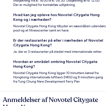
Indtjekning fra kl. 14.00 til kl. 05.30. Udtjekning er kl. 12.00.
Der er mulighed for kontaktløs udtjekning.
Hvad kan jeg opleve hos Novotel Citygate Hong
Kong og i nærheden?
Novotel Citygate Hong Kong tilbyder en sæsonåben udendørs
pool og et fitnesscenter samt en have.
Er der restauranter på eller i nærheden af Novotel
Citygate Hong Kong?
Ja, der er 3 restauranter på stedet med internationale retter.
Hvordan er området omkring Novotel Citygate
Hong Kong?
Novotel Citygate Hong Kong ligger 10 minutters kørsel fra
Hongkong internationale lufthavn (HKG) og 8 minutters gang
fra Tung Chung New Development Ferry Pier.
Anmeldelser af Novotel Citygate
Anmeldelser