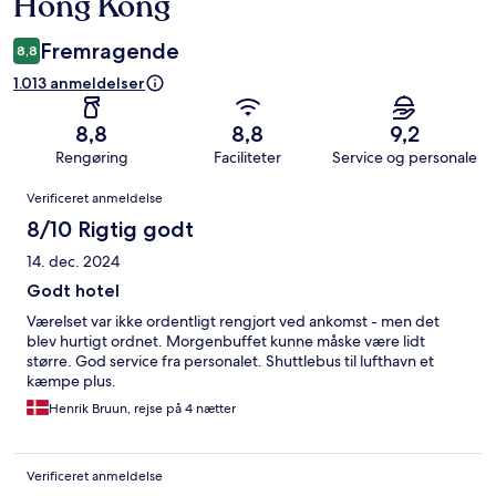
Hong Kong
Fremragende
8,8
1.013 anmeldelser
8,8
8,8
9,2
Rengøring
Faciliteter
Service og personale
Anmeldelser
Verificeret anmeldelse
8/10 Rigtig godt
14. dec. 2024
Godt hotel
Værelset var ikke ordentligt rengjort ved ankomst - men det
blev hurtigt ordnet. Morgenbuffet kunne måske være lidt
større. God service fra personalet. Shuttlebus til lufthavn et
kæmpe plus.
Henrik Bruun, rejse på 4 nætter
Verificeret anmeldelse