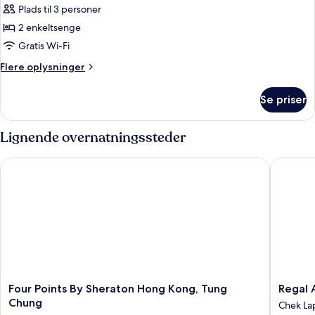
med
Plads til 3 personer
2
2 enkeltsenge
enkeltsenge
Gratis Wi-Fi
-
Flere
Flere oplysninger
2
oplysninger
enkeltsenge
om
Se priser
Standardværelse
med
2
Lignende overnatningssteder
enkeltsenge
-
Four Points By Sheraton Hong Kong, Tung Chung
Regal Ai
2
enkeltsenge
Four
Regal
Four Points By Sheraton Hong Kong, Tung
Regal 
Points
Airport
Chung
Chek La
By
Hotel