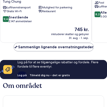
Tung Chung
Pool
Sheraton
Chek
Luftha
Hong
Lufthavnstransport
Mulighed for parkering
Lap
Gratis Wi-Fi
Restaurant
Kong,
Kok
8.2
Alle
8,2
Tung
ud
3.00
9.4
Enestående
9,4
Chung
af
ud
2.147 anmeldelser
Tung
10,
af
Prisen
745 kr.
Chung
Alletider
10,
er
3.003
Enestående,
inkluderer skatter og gebyrer
745 kr.
anmelde
31. aug. - 1. sep.
2.147
anmeldelser
Sammenlign lignende overnatningssteder
Log på for at se tilgængelige rabatter og fordele. Flere
fordele til flere eventyr.
Log på
Tilmeld dig nu – det er gratis
Om området