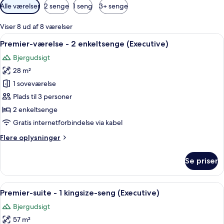
Tilgængelige
Alle værelser
2 senge
1 seng
3+ senge
filtre
for
Viser 8 ud af 8 værelser
værelser
Indlæs
Et hotelværelse med seng, skrivebord,
7
Premier-værelse - 2 enkeltsenge (Executive)
alle
Bjergudsigt
billeder
28 m²
af
Premier-
1 soveværelse
værelse
Plads til 3 personer
-
2 enkeltsenge
2
Gratis internetforbindelse via kabel
enkeltsenge
Flere
Flere oplysninger
(Executive)
oplysninger
om
Se priser
Premier-
værelse
-
Indlæs
Et moderne badeværelse med et stort s
10
2
Premier-suite - 1 kingsize-seng (Executive)
alle
enkeltsenge
Bjergudsigt
(Executive)
billeder
57 m²
af