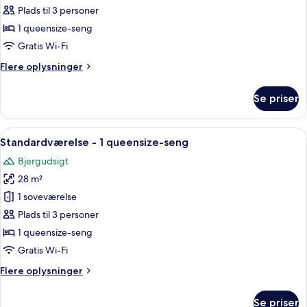
værelse
Plads til 3 personer
-
1 queensize-seng
1
Gratis Wi-Fi
queensize-
Flere
Flere oplysninger
seng
oplysninger
om
Se priser
Superior-
værelse
-
Indlæs
Minibar, pengeskab på værelset, skri
7
1
Standardværelse - 1 queensize-seng
alle
queensize-
Bjergudsigt
seng
billeder
28 m²
af
Standardværelse
1 soveværelse
-
Plads til 3 personer
1
1 queensize-seng
queensize-
Gratis Wi-Fi
seng
Flere
Flere oplysninger
oplysninger
om
Se priser
Standardværelse