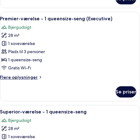
Familieværelse
-
flere
Indlæs
Et hotelværelse med seng, skrivebord,
6
senge
Premier-værelse - 1 queensize-seng (Executive)
alle
-
Bjergudsigt
handicapvenligt
billeder
28 m²
af
Premier-
1 soveværelse
værelse
Plads til 3 personer
-
1 queensize-seng
1
Gratis Wi-Fi
queensize-
Flere
Flere oplysninger
seng
oplysninger
(Executive)
om
Se priser
Premier-
værelse
-
Indlæs
Minibar, pengeskab på værelset, skri
6
1
Superior-værelse - 1 queensize-seng
alle
queensize-
Bjergudsigt
seng
billeder
(Executive)
28 m²
af
Superior-
1 soveværelse