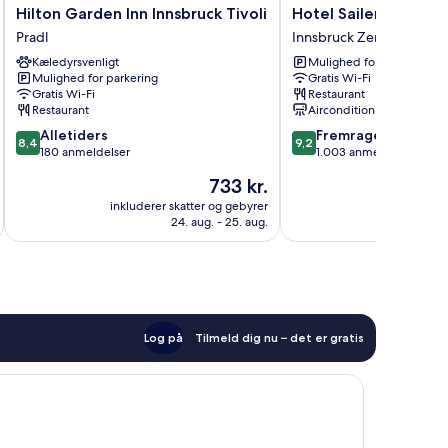
Hilton
Hotel
Hilton Garden Inn Innsbruck Tivoli
Hotel Sailer
Garden
Sailer
Pradl
Innsbruck Zentrum
Inn
Innsbruck
Kæledyrsvenligt
Mulighed for parkering
Innsbruck
Zentrum
Mulighed for parkering
Gratis Wi-Fi
Tivoli
Gratis Wi-Fi
Restaurant
Pradl
Restaurant
Aircondition
8.4
9.2
Alletiders
Fremragende
8,4
9,2
ud
ud
180 anmeldelser
1.003 anmeldelser
af
af
Prisen
733 kr.
10,
10,
er
Alletiders,
Fremragende,
inkluderer skatter og gebyrer
inkluderer 
733 kr.
24. aug. - 25. aug.
180
1.003
anmeldelser
anmeldelser
Log på
Tilmeld dig nu – det er gratis