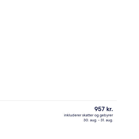
natningsstedet)
Lobby
Den
957 kr.
nuværende
inkluderer skatter og gebyrer
pris
30. aug. - 31. aug.
råde
Fitnessfaciliteter
er
957 kr.