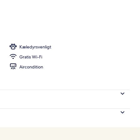
givenligt sengetøj, minibar, pengeskab på værelset, skrivebord
Kæledyrsvenligt
Gratis Wi-Fi
Aircondition