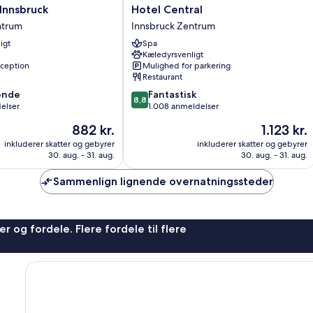
Hotel
Innsbruck
Hotel Central
Central
ntrum
Innsbruck Zentrum
Innsbruck
igt
Spa
Zentrum
Kæledyrsvenligt
ception
Mulighed for parkering
Restaurant
8.8
ende
Fantastisk
8,8
ud
elser
1.008 anmeldelser
af
Prisen
Prisen
882 kr.
1.123 kr.
10,
er
er
,
Fantastisk,
inkluderer skatter og gebyrer
inkluderer skatter og gebyrer
882 kr.
1.123 kr.
30. aug. - 31. aug.
30. aug. - 31. aug.
1.008
anmeldelser
Sammenlign lignende overnatningssteder
r og fordele. Flere fordele til flere