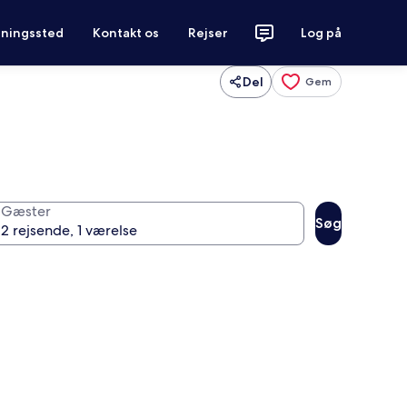
tningssted
Kontakt os
Rejser
Log på
Del
Gem
Gæster
Søg