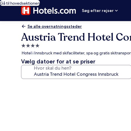
Gå til hovedsektionen
Søg efter rejser
Se alle overnatningssteder
Austria Trend Hotel C
4.0-
stjernet
Hotel i Innsbruck med skifaciliteter, spa og gratis skitranspor
overnatningssted
Vælg datoer for at se priser
Hvor skal du hen?
Billedgalleri
for
Austria
Trend
Hotel
Congress