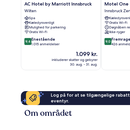
AC
Motel
AC Hotel by Marriott Innsbruck
Motel One 
Hotel
One
Wilten
Innsbruck Ze
by
Innsbruck
Spa
Kæledyrsvenl
Marriott
Innsbruck
Kæledyrsvenligt
Gratis Wi-Fi
Innsbruck
Zentrum
Mulighed for parkering
Døgnåben re
Wilten
Gratis Wi-Fi
Ikke-ryger
9.4
9.0
Enestående
Fremrag
9,4
9,0
ud
ud
1.015 anmeldelser
426 anmeld
af
af
Prisen
1.099 kr.
10,
10,
er
Enestående,
Fremragende
inkluderer skatter og gebyrer
1.099 kr.
30. aug. - 31. aug.
1.015
426
anmeldelser
anmeldelser
Log på for at se tilgængelige rabatte
eventyr.
Om området