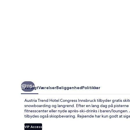
Innsbruck
115+
Oversigt
Værelser
Beliggenhed
Politikker
Austria Trend Hotel Congress Innsbruck tilbyder gratis skit
snowboarding og langrend. Efter en lang dag på pisterne k
fitnesscenter eller nyde après-ski-drinks i baren/loungen
tilbydes også skiopbevaring. Rejsende har kun godt at s
VIP Access