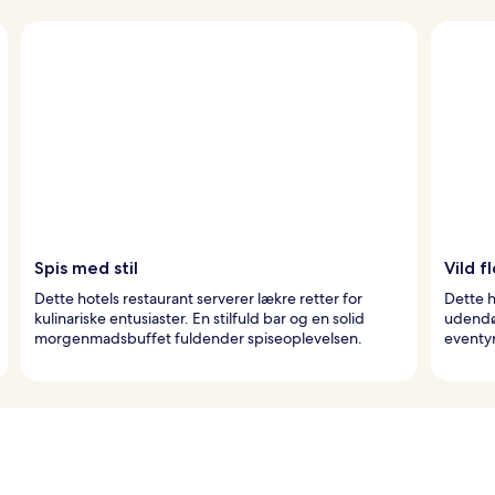
Spis med stil
Vild f
Dette hotels restaurant serverer lækre retter for
Dette h
kulinariske entusiaster. En stilfuld bar og en solid
udendør
morgenmadsbuffet fuldender spiseoplevelsen.
eventyr