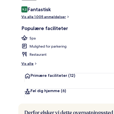
Anmeldelser
Fantastisk
9,2
9,2 ud af 10.
Suite | Aller
Vis alle 1.005 anmeldelser
Populære faciliteter
Spa
Mulighed for parkering
Restaurant
Vis alle
Primære faciliteter
(12)
Føl dig hjemme
(6)
Derfor elsker vi dette overnatningssted