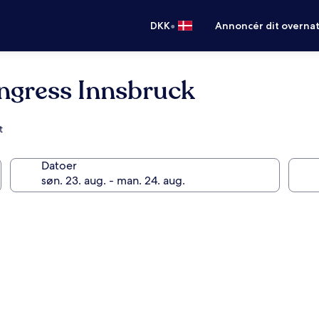
•
DKK
Annoncér dit overna
ongress Innsbruck
t
Datoer