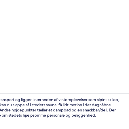
Bar (på over
ransport og ligger i nærheden af vinteroplevelser som alpint skiløb,
an du slappe af i stedets sauna, få lidt motion i det døgnåbne
. Andre højdepunkter tæller et dampbad og en snackbar/deli. Der
Udendørsom
ige om stedets hjælpsomme personale og beliggenhed.