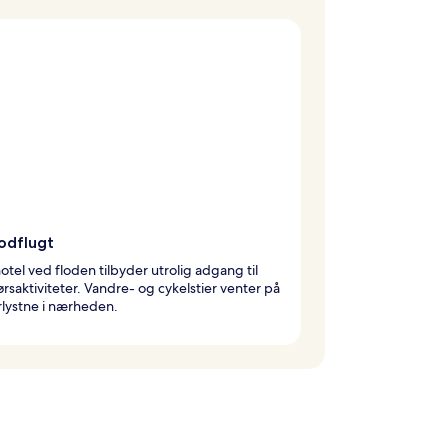
lodflugt
otel ved floden tilbyder utrolig adgang til
saktiviteter. Vandre- og cykelstier venter på
lystne i nærheden.