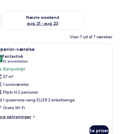
d aug. 14 - aug. 16
Tjek tilgængelighed for næste weekend aug. 21 - aug. 23
Næste weekend
aug. 21 - aug. 23
Viser 7 ud af 7 værelser
.
bord, en stol og et fjernsyn.
ndlæs
Et hotelværelse med seng, skrivebord, stol, li
16
uperior-værelse
le
Fantastisk
illeder
2
9,2 ud af 10
(32
32 anmeldelser
f
anmeldelser)
Bjergudsigt
uperior-
27 m²
ærelse
1 soveværelse
Plads til 2 personer
1 queensize-seng ELLER 2 enkeltsenge
Gratis Wi-Fi
ere
ere oplysninger
lysninger
m
Se priser
perior-